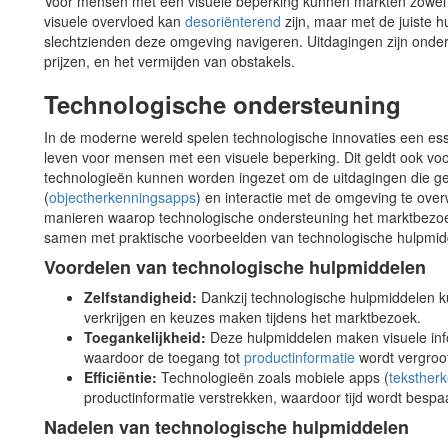
Voor mensen met een visuele beperking kunnen markten zowel e
visuele overvloed kan
desoriënterend
zijn, maar met de juiste 
slechtzienden deze omgeving navigeren. Uitdagingen zijn onde
prijzen, en het vermijden van obstakels.
Technologische ondersteuning
In de moderne wereld spelen technologische innovaties een essen
leven voor mensen met een visuele beperking. Dit geldt ook vo
technologieën kunnen worden ingezet om de uitdagingen die g
(
objectherkenningsapps
) en interactie met de omgeving te ove
manieren waarop technologische ondersteuning het marktbezoek
samen met praktische voorbeelden van technologische hulpmid
Voordelen van technologische hulpmiddelen
Zelfstandigheid:
Dankzij technologische hulpmiddelen ku
verkrijgen en keuzes maken tijdens het marktbezoek.
Toegankelijkheid:
Deze hulpmiddelen maken visuele info
waardoor de toegang tot
productinformatie
wordt vergroo
Efficiëntie:
Technologieën zoals mobiele apps (
teksther
productinformatie verstrekken, waardoor tijd wordt bespa
Nadelen van technologische hulpmiddelen