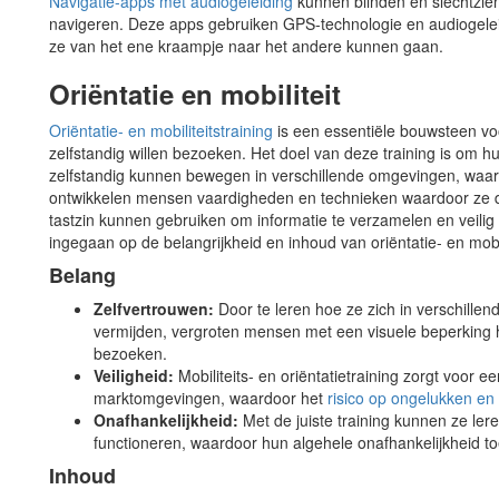
Navigatie-apps met audiogeleiding
kunnen blinden en slechtzie
navigeren. Deze apps gebruiken GPS-technologie en audiogeleid
ze van het ene kraampje naar het andere kunnen gaan.
Oriëntatie en mobiliteit
Oriëntatie- en mobiliteitstraining
is een essentiële bouwsteen vo
zelfstandig willen bezoeken. Het doel van deze training is om 
zelfstandig kunnen bewegen in verschillende omgevingen, waar
ontwikkelen mensen vaardigheden en technieken waardoor ze d
tastzin kunnen gebruiken om informatie te verzamelen en veili
ingegaan op de belangrijkheid en inhoud van oriëntatie- en mobil
Belang
Zelfvertrouwen:
Door te leren hoe ze zich in verschil
vermijden, vergroten mensen met een visuele beperking h
bezoeken.
Veiligheid:
Mobiliteits- en oriëntatietraining zorgt voor 
marktomgevingen, waardoor het
risico op ongelukken en 
Onafhankelijkheid:
Met de juiste training kunnen ze le
functioneren, waardoor hun algehele onafhankelijkheid t
Inhoud