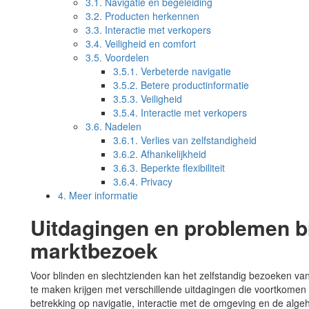
3.1.
Navigatie en begeleiding
3.2.
Producten herkennen
3.3.
Interactie met verkopers
3.4.
Veiligheid en comfort
3.5.
Voordelen
3.5.1.
Verbeterde navigatie
3.5.2.
Betere productinformatie
3.5.3.
Veiligheid
3.5.4.
Interactie met verkopers
3.6.
Nadelen
3.6.1.
Verlies van zelfstandigheid
3.6.2.
Afhankelijkheid
3.6.3.
Beperkte flexibiliteit
3.6.4.
Privacy
4.
Meer informatie
Uitdagingen en problemen bi
marktbezoek
Voor blinden en slechtzienden kan het zelfstandig bezoeken va
te maken krijgen met verschillende uitdagingen die voortkomen
betrekking op navigatie, interactie met de omgeving en de alge