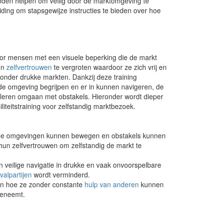
nden helpen om veilig door de marktomgeving te
ing om stapsgewijze instructies te bieden over hoe
or mensen met een visuele beperking die de markt
hun
zelfvertrouwen
te vergroten waardoor ze zich vrij en
onder drukke markten. Dankzij deze training
e omgeving begrijpen en er in kunnen navigeren, de
g leren omgaan met obstakels. Hieronder wordt dieper
iteitstraining voor zelfstandig marktbezoek.
lende omgevingen kunnen bewegen en obstakels kunnen
un zelfvertrouwen om zelfstandig de markt te
een veilige navigatie in drukke en vaak onvoorspelbare
valpartijen
wordt verminderd.
ren hoe ze zonder constante
hulp van anderen
kunnen
oeneemt.