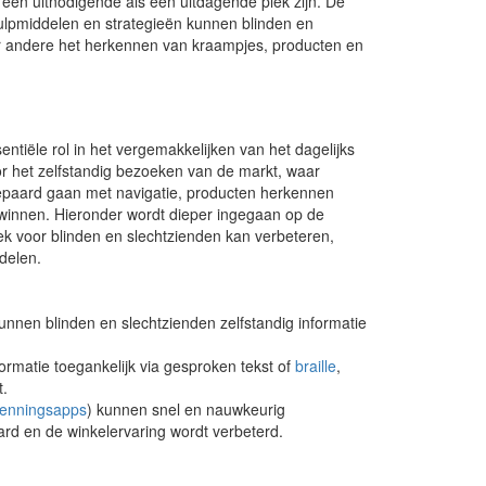
en uitnodigende als een uitdagende plek zijn. De
hulpmiddelen en strategieën kunnen blinden en
r andere het herkennen van kraampjes, producten en
tiële rol in het vergemakkelijken van het dagelijks
or het zelfstandig bezoeken van de markt, waar
epaard gaan met navigatie, producten herkennen
rwinnen. Hieronder wordt dieper ingegaan op de
 voor blinden en slechtzienden kan verbeteren,
delen.
nnen blinden en slechtzienden zelfstandig informatie
rmatie toegankelijk via gesproken tekst of
braille
,
t.
kenningsapps
) kunnen snel en nauwkeurig
ard en de winkelervaring wordt verbeterd.