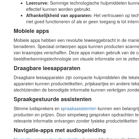
Leercurve:
Sommige technologische hulpmiddelen kunnen 
effectief kunnen worden gebruikt.
Afhankelijkheid van apparaten:
Het vertrouwen op tech
niet goed functioneren of als er geen toegang is tot intern
Mobiele apps
Mobiele apps hebben een revolutie teweeggebracht in de mani
benaderen. Speciaal ontworpen apps kunnen producten scannen, 
van kraampjes verschaffen. Deze apps maken gebruik van de
beeldherkenningstechnologie om visuele informatie om te zetten
Draagbare leesapparaten
Draagbare leesapparaten zijn compacte hulpmiddelen die tekste
apparaten kunnen productetiketten, prijskaartjes en andere tek
slechtzienden de benodigde informatie kunnen verkrijgen zonder
Spraakgestuurde assistenten
Slimme luidsprekers en
spraakassistenten
kunnen een belangrijk
producten en prijzen. Door simpelweg gesproken opdrachten te
relevante informatie ontvangen zonder fysieke productetikette
Navigatie-apps met audiogeleiding