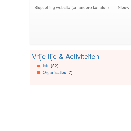
Spring
Stopzetting website (en andere kanalen)
Nieuw
naar
de
inhoud
(Accesskey
1)
Spring
naar
de
Vrije tijd & Activiteiten
primaire
Spring
zijbalk
naar
Info
(52)
(Accesskey
Artikels
Organisaties
(7)
2)
Spring
naar
Info
Spring
naar
Organisaties
Spring
naar
Social
media