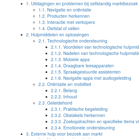
1.
Uitdagingen en problemen bij zelfstandig marktbezoek
1.1.
Navigatie en oriëntatie
1.2.
Producten herkennen
1.3.
Interactie met verkopers
1.4.
Diefstal of vallen
2.
Hulpmiddelen en oplossingen
2.1.
Technologische ondersteuning
2.1.1.
Voordelen van technologische hulpmi
2.1.2.
Nadelen van technologische hulpmidd
2.1.3.
Mobiele apps
2.1.4.
Draagbare leesapparaten
2.1.5.
Spraakgestuurde assistenten
2.1.6.
Navigatie-apps met audiogeleiding
2.2.
Oriëntatie en mobiliteit
2.2.1.
Belang
2.2.2.
Inhoud
2.3.
Geleidehond
2.3.1.
Praktische begeleiding
2.3.2.
Obstakels herkennen
2.3.3.
Zoekopdrachten en specifieke items v
2.3.4.
Emotionele ondersteuning
3.
Externe hulp voor bezoek aan markt