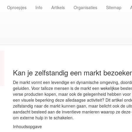
Oproepjes
Info
Artikels
Organisaties
Sitemap
Kan je zelfstandig een markt bezoeken 
De markt vormt een levendige en dynamische omgeving, doordre
geluiden. Voor talloze mensen is de markt een wekelijkse best
verse producten kopen, maar ook de gelegenheid hebben voor s
een visuele beperking deze alledaagse activiteit? Dit artikel on
zelfstandig naar de markt kunnen gaan, maar belicht ook de u
aandacht besteed aan de inventieve manieren waarop ze deze ob
om externe hulp in te schakelen.
Inhoudsopgave