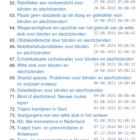
Rateltikker aan verkeerslicht voor
27-08-2023 07:08:09
blinden en slechtzienden
26-08-2023 06:08:19
Plaats geen obstakels op de stoep en geleidelijn voor
blinden en slechtzienden!
25-08-2023 08:08:59
Weigerachtigheid ten opzichte van het gebruik van de witte
stok voor blinden en slechtzienden
22-08-2023 04:08:42
Obstakeldetectie door blinden en slechtzienden
Mobiliteitshulpmiddelen voor blinden
21-08-2023 05:08:02
en slechtzienden
19-08-2023 01:08:14
Echolokalisatie (echolocatie) voor blinden en slechtzienden
Witte stok voor blinden en
19-08-2023 06:08:15
slechtzienden
18-08-2023 05:08:22
Shared spaces: Problemen voor blinden en slechtzienden
en inclusief ontwerp
06-08-2023 10:08:44
Geleidelijnen voor blinden en slechtzienden
Blind of slechtziend: Nieuwe routes
04-08-2023 06:08:46
lopen
03-08-2023 03:08:59
Traject tramlijnen in Gent
03-08-2023 01:08:17
Voetgangers met een witte stok in het verkeer
NS: Alle treinstations in Nederland
02-08-2023 02:08:31
Traject tram- en premetrolijnen in
07-12-2014 06:12:58
Antwerpen
07-12-2014 06:12:44
05-11-2014 09:11:15