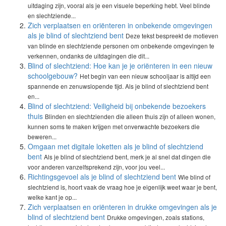
uitdaging zijn, vooral als je een visuele beperking hebt. Veel blinde
en slechtziende...
Zich verplaatsen en oriënteren in onbekende omgevingen
als je blind of slechtziend bent
Deze tekst bespreekt de motieven
van blinde en slechtziende personen om onbekende omgevingen te
verkennen, ondanks de uitdagingen die dit...
Blind of slechtziend: Hoe kan je je oriënteren in een nieuw
schoolgebouw?
Het begin van een nieuw schooljaar is altijd een
spannende en zenuwslopende tijd. Als je blind of slechtziend bent
en...
Blind of slechtziend: Veiligheid bij onbekende bezoekers
thuis
Blinden en slechtzienden die alleen thuis zijn of alleen wonen,
kunnen soms te maken krijgen met onverwachte bezoekers die
beweren...
Omgaan met digitale loketten als je blind of slechtziend
bent
Als je blind of slechtziend bent, merk je al snel dat dingen die
voor anderen vanzelfsprekend zijn, voor jou veel...
Richtingsgevoel als je blind of slechtziend bent
Wie blind of
slechtziend is, hoort vaak de vraag hoe je eigenlijk weet waar je bent,
welke kant je op...
Zich verplaatsen en oriënteren in drukke omgevingen als je
blind of slechtziend bent
Drukke omgevingen, zoals stations,