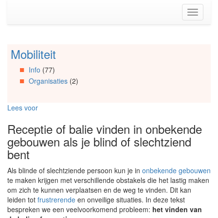
Spring
Toggle
naar
navigati
de
inhoud
(Accesskey
Mobiliteit
Spring
1)
naar
Spring
Info
(77)
Artikels
naar
Organisaties
(2)
Spring
de
naar
primaire
Info
zijbalk
Lees voor
Spring
(Accesskey
naar
2)
Receptie of balie vinden in onbekende
Organisaties
gebouwen als je blind of slechtziend
Spring
naar
bent
Social
media
Als blinde of slechtziende persoon kun je in
onbekende
gebouwen
te maken krijgen met verschillende obstakels die het lastig maken
om zich te kunnen verplaatsen en de weg te vinden. Dit kan
leiden tot
frustrerende
en onveilige situaties. In deze tekst
bespreken we een veelvoorkomend probleem:
het vinden van