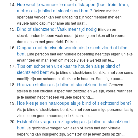
Hoe weet je wanneer je moet uitstappen (bus, trein, tram,
metro) als je blind of slechtziend bent?
Reizen met het
openbaar vervoer kan een uitdaging zijn voor mensen met een
visuele handicap, met name als het gaat...
Blind of slechtziend: Vaak meer tijd nodig
Blinden en
slechtzienden hebben vaak meer tijd nodig om taken uit te voeren
dan mensen met goed zicht. Dit komt...
Omgaan met de visuele wereld als je slechtziend of blind
bent
Elke persoon met een visuele beperking heeft zijn eigen unieke
ervaringen en manieren om met de visuele wereld om te...
Tips om schoenen uit elkaar te houden als je blind of
slechtziend bent
Als je blind of slechtziend bent, kan het voor soms
moeilijk zijn om schoenen uit elkaar te houden. Sommige paar...
Grenzen stellen als je blind of slechtziend bent
Grenzen
stellen is een cruciaal aspect van zelfzorg en welzijn, vooral wanneer
je te maken hebt met een visuele beperking....
Hoe kies je een haarcoupe als je blind of slechtziend bent?
Als je blind of slechtziend bent, kan het voor sommige personen lastig
zijn om een goede haarcoupe te kiezen. Je...
Existentiële vragen en zingeving als je blind of slechtziend
bent
Je gezichtsvermogen verliezen of leven met een visuele
beperking kan ingrijpend zijn. Soms zet dit je leven zelfs op zijn...