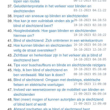
lopen van routes
06-11-2023 05:11:03
Geluidsinterpretatie in het verkeer voor blinden en
slechtzienden
03-11-2023 04:11:22
Impact van sneeuw op blinden en slechtzienden
Hoe kan je een vuilnisbak vinden als je
26-10-2023 04:10:53
blind of slechtziend bent?
18-10-2023 02:10:33
Hoogteobstakels: Hoe gaan blinden en slechtzienden
hiermee om?
18-10-2023 02:10:22
Blind of slechtziend: Zich oriënteren in een winkelcentrum
Hoe kunnen blinden en slechtzienden
16-10-2023 04:10:34
veilig de straat oversteken?
16-10-2023 12:10:37
Zichtbaar en herkenbaar zijn in het verkeer als je blind of
slechtziend bent
14-10-2023 04:10:05
Tips voor buschauffeurs en blinde en slechtziende reizigers
Help, ik ben blind of slechtziend en
10-10-2023 05:10:40
ben verdwaald. Wat kan ik doen?
08-10-2023 05:10:18
Blind of slechtziend: Omgaan met deelsteps, elektrische
fietsen en elektrische voertuigen
27-09-2023 11:09:38
Invloed van weerseizoenen op de mobiliteit van blinden en
slechtzienden
21-09-2023 06:09:34
Niet (meer) mogen of kunnen autorijden als je slechtziend
of blind bent of wordt
21-09-2023 12:09:48
Afstand inschatten als je blind of slechtziend bent