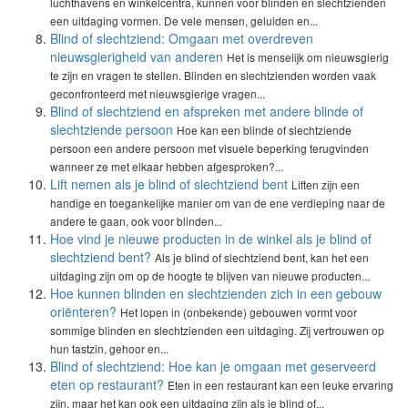
luchthavens en winkelcentra, kunnen voor blinden en slechtzienden
een uitdaging vormen. De vele mensen, geluiden en...
Blind of slechtziend: Omgaan met overdreven
nieuwsgierigheid van anderen
Het is menselijk om nieuwsgierig
te zijn en vragen te stellen. Blinden en slechtzienden worden vaak
geconfronteerd met nieuwsgierige vragen...
Blind of slechtziend en afspreken met andere blinde of
slechtziende persoon
Hoe kan een blinde of slechtziende
persoon een andere persoon met visuele beperking terugvinden
wanneer ze met elkaar hebben afgesproken?...
Lift nemen als je blind of slechtziend bent
Liften zijn een
handige en toegankelijke manier om van de ene verdieping naar de
andere te gaan, ook voor blinden...
Hoe vind je nieuwe producten in de winkel als je blind of
slechtziend bent?
Als je blind of slechtziend bent, kan het een
uitdaging zijn om op de hoogte te blijven van nieuwe producten...
Hoe kunnen blinden en slechtzienden zich in een gebouw
oriënteren?
Het lopen in (onbekende) gebouwen vormt voor
sommige blinden en slechtzienden een uitdaging. Zij vertrouwen op
hun tastzin, gehoor en...
Blind of slechtziend: Hoe kan je omgaan met geserveerd
eten op restaurant?
Eten in een restaurant kan een leuke ervaring
zijn, maar het kan ook een uitdaging zijn als je blind of...