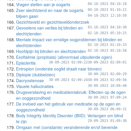
Vragen stellen aan je oogarts
04-10-2023 04:10:18
Zeer slechtziend en naar de oogarts
04-10-2023 01:10:21
blijven gaan
04-10-2023 12:10:50
Gezichtsveld en gezichtsveldonderzoek
Gevoelens van verlies bij blinden en
03-10-2023 04:10:30
slechtzienden
02-10-2023 05:10:25
Mentale impact van ernstige oogproblemen bij blinden en
slechtzienden
02-10-2023 02:10:33
Hoofdpijn bij blinden en slechtzienden
02-10-2023 05:10:58
Exoftalmie (proptosis) (abnormaal uitpuilende ogen)
Episcleritis
30-09-2023 02:09:22
30-09-2023 02:09:01
Entropion (onderste ooglid draait naar binnen)
Diplopie (dubbelzien)
30-09-2023 02:09:29
Dacryostenose
30-09-2023 02:09:24
30-09-2023 02:09:56
Visuele hallucinaties
30-09-2023 10:09:48
Drugsverslaving en medicatiemisbruik: Effecten op de ogen
en ooggezondheid
30-09-2023 07:09:24
De invloed van het gebruik van medicatie op de ogen en
ooggezondheid
30-09-2023 06:09:31
Body Integrity Identity Disorder (BIID): Verlangen om blind
te zijn
29-09-2023 01:09:30
Omgaan met (constante) veranderende en/of bevende