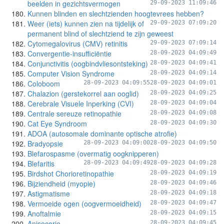
beelden in gezichtsvermogen
29-09-2023 11:09:46
Kunnen blinden en slechtzienden hoogtevrees hebben?
Weer (iets) kunnen zien na tijdelijk of
29-09-2023 07:09:20
permanent blind of slechtziend te zijn geweest
Cytomegalovirus (CMV) retinitis
29-09-2023 07:09:14
Convergentie-insufficiëntie
28-09-2023 04:09:49
Conjunctivitis (oogbindvliesontsteking)
28-09-2023 04:09:41
Computer Vision Syndrome
28-09-2023 04:09:14
Coloboom
28-09-2023 04:09:55
28-09-2023 04:09:01
Chalazion (gerstekorrel aan ooglid)
28-09-2023 04:09:25
Cerebrale Visuele Inperking (CVI)
28-09-2023 04:09:04
Centrale sereuze retinopathie
28-09-2023 04:09:08
Cat Eye Syndroom
28-09-2023 04:09:30
ADOA (autosomale dominante optische atrofie)
Bradyopsie
28-09-2023 04:09:00
28-09-2023 04:09:50
Blefarospasme (overmatig oogknipperen)
Blefaritis
28-09-2023 04:09:49
28-09-2023 04:09:28
Birdshot Chorioretinopathie
28-09-2023 04:09:19
Bijziendheid (myopie)
28-09-2023 04:09:46
Astigmatisme
28-09-2023 04:09:18
Vermoeide ogen (oogvermoeidheid)
28-09-2023 04:09:47
Anoftalmie
28-09-2023 04:09:15
Anisocorie
28-09-2023 04:09:45