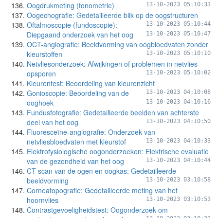
Oogdrukmeting (tonometrie)
13-10-2023 05:10:33
Oogechografie: Gedetailleerde blik op de oogstructuren
Oftalmoscopie (fundoscopie):
13-10-2023 05:10:44
Diepgaand onderzoek van het oog
13-10-2023 05:10:47
OCT-angiografie: Beeldvorming van oogbloedvaten zonder
kleurstoffen
13-10-2023 05:10:10
Netvliesonderzoek: Afwijkingen of problemen in netvlies
opsporen
13-10-2023 05:10:02
Kleurentest: Beoordeling van kleurenzicht
Gonioscopie: Beoordeling van de
13-10-2023 04:10:08
ooghoek
13-10-2023 04:10:16
Fundusfotografie: Gedetailleerde beelden van achterste
deel van het oog
13-10-2023 04:10:50
Fluoresceïne-angiografie: Onderzoek van
netvliesbloedvaten met kleurstof
13-10-2023 04:10:33
Elektrofysiologische oogonderzoeken: Elektrische evaluatie
van de gezondheid van het oog
13-10-2023 04:10:44
CT-scan van de ogen en oogkas: Gedetailleerde
beeldvorming
13-10-2023 03:10:58
Corneatopografie: Gedetailleerde meting van het
hoornvlies
13-10-2023 03:10:53
Contrastgevoeligheidstest: Oogonderzoek om