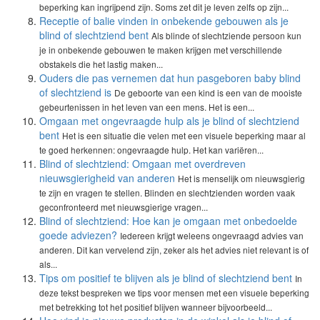
beperking kan ingrijpend zijn. Soms zet dit je leven zelfs op zijn...
Receptie of balie vinden in onbekende gebouwen als je
blind of slechtziend bent
Als blinde of slechtziende persoon kun
je in onbekende gebouwen te maken krijgen met verschillende
obstakels die het lastig maken...
Ouders die pas vernemen dat hun pasgeboren baby blind
of slechtziend is
De geboorte van een kind is een van de mooiste
gebeurtenissen in het leven van een mens. Het is een...
Omgaan met ongevraagde hulp als je blind of slechtziend
bent
Het is een situatie die velen met een visuele beperking maar al
te goed herkennen: ongevraagde hulp. Het kan variëren...
Blind of slechtziend: Omgaan met overdreven
nieuwsgierigheid van anderen
Het is menselijk om nieuwsgierig
te zijn en vragen te stellen. Blinden en slechtzienden worden vaak
geconfronteerd met nieuwsgierige vragen...
Blind of slechtziend: Hoe kan je omgaan met onbedoelde
goede adviezen?
Iedereen krijgt weleens ongevraagd advies van
anderen. Dit kan vervelend zijn, zeker als het advies niet relevant is of
als...
Tips om positief te blijven als je blind of slechtziend bent
In
deze tekst bespreken we tips voor mensen met een visuele beperking
met betrekking tot het positief blijven wanneer bijvoorbeeld...