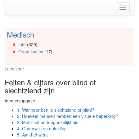
Spring
Toggle
naar
navigati
de
inhoud
(Accesskey
Medisch
Spring
1)
naar
Spring
Info
(329)
Artikels
naar
Organisaties
(17)
Spring
de
naar
primaire
Info
zijbalk
Lees voor
Spring
(Accesskey
naar
2)
Feiten & cijfers over blind of
Organisaties
slechtziend zijn
Spring
naar
Inhoudsopgave
Social
media
1.
Wanneer ben je slechtziend of blind?
2.
Hoeveel mensen hebben een visuele beperking?
3.
Mobiliteit en toegankelijkheid
4.
Onderwijs en opleiding
5.
Aan het werk