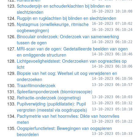
Schouderpijn en schouderklachten bij blinden en
slechtzienden
16-10-2023 10:10:08
Rugpijn en rugklachten bij blinden en slechtzienden
Nystagmus (onwillekeurige, ritmische
16-10-2023 07:10:02
oogbewegingen)
16-10-2023 06:10:24
Binoculair onderzoek: Onderzoek van samenwerking
tussen de ogen
14-10-2023 06:10:22
MRI-scan van de ogen: Gedetailleerde beelden van ogen
en omliggende structuren
14-10-2023 06:10:46
Lichtgevoeligheidstest: Onderzoeken van oogreacties op
licht
14-10-2023 06:10:06
Biopsie van het oog: Weefsel uit oog verwijderen en
onderzoeken
14-10-2023 06:10:56
Traanfilmonderzoek
13-10-2023 06:10:57
Spleetlamponderzoek (biomicroscopie)
Refractie-onderzoek (oogmeting)
13-10-2023 06:10:03
Pupilverwijding (pupildilatatie): Pupil
13-10-2023 05:10:32
vergroten (meestal via oogdruppels)
13-10-2023 05:10:18
Pachymetrie van het hoornvlies: Dikte van hoornvlies
meten
13-10-2023 05:10:22
Oogspierfunctietest: Bewegingen van oogspieren
beoordelen
13-10-2023 05:10:33