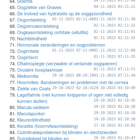
Scleritis
04-11-2023 03:11:46
Oogziekte van Graves
04-11-2023 03:11:21
De invloed van hydratatie op de ooggezondheid
Oogontsteking
02-11-2023 02:11:48
03-11-2023 03:11:38
Oogzenuwontsteking
02-11-2023 02:11:32
Oogkasontsteking (orbitale cellulitis)
02-11-2023 01:11:01
Nachtblindheid
01-11-2023 01:11:32
Hormonale veranderingen en oogproblemen
Oogirritatie
01-11-2023 07:11:00
01-11-2023 12:11:06
Ooginfarct
01-11-2023 07:11:35
Oftalmoplegie (verzwakte of verlamde oogspieren)
Oculaire toxoplasmose
01-11-2023 07:11:51
Meibomitis
29-10-2023 08:10:19
01-11-2023 07:11:44
Hoornvlies: Aandoeningen en problemen met de cornea
Ziekte van Coats
29-10-2023 02:10:31
29-10-2023 03:10:09
Lagoftalmie (niet kunnen knipperen of ogen niet volledig
kunnen sluiten)
29-10-2023 02:10:45
Macula-oedeem
29-10-2023 02:10:30
Maculapucker
29-10-2023 02:10:20
Kleurenblindheid
29-10-2023 02:10:30
Keratitis (hoornvliesontsteking)
27-10-2023 01:10:02
Coördinatieproblemen bij blinden en slechtzienden
Duizeligheid bij blinden en
26-10-2023 02:10:47