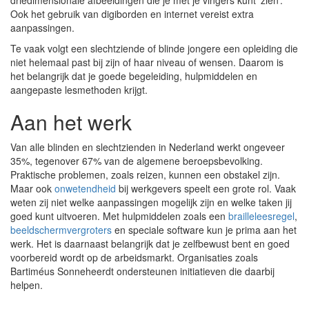
driedimensionale afbeeldingen die je met je vingers kunt ‘zien’.
Ook het gebruik van digiborden en internet vereist extra
aanpassingen.
Te vaak volgt een slechtziende of blinde jongere een opleiding die
niet helemaal past bij zijn of haar niveau of wensen. Daarom is
het belangrijk dat je goede begeleiding, hulpmiddelen en
aangepaste lesmethoden krijgt.
Aan het werk
Van alle blinden en slechtzienden in Nederland werkt ongeveer
35%, tegenover 67% van de algemene beroepsbevolking.
Praktische problemen, zoals reizen, kunnen een obstakel zijn.
Maar ook
onwetendheid
bij werkgevers speelt een grote rol. Vaak
weten zij niet welke aanpassingen mogelijk zijn en welke taken jij
goed kunt uitvoeren. Met hulpmiddelen zoals een
brailleleesregel
,
beeldschermvergroters
en speciale software kun je prima aan het
werk. Het is daarnaast belangrijk dat je zelfbewust bent en goed
voorbereid wordt op de arbeidsmarkt. Organisaties zoals
Bartiméus Sonneheerdt ondersteunen initiatieven die daarbij
helpen.