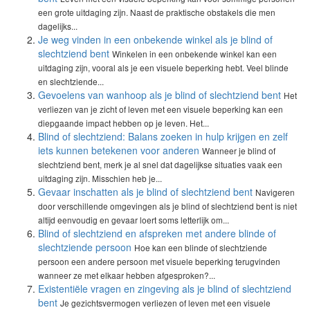
een grote uitdaging zijn. Naast de praktische obstakels die men
dagelijks...
Je weg vinden in een onbekende winkel als je blind of
slechtziend bent
Winkelen in een onbekende winkel kan een
uitdaging zijn, vooral als je een visuele beperking hebt. Veel blinde
en slechtziende...
Gevoelens van wanhoop als je blind of slechtziend bent
Het
verliezen van je zicht of leven met een visuele beperking kan een
diepgaande impact hebben op je leven. Het...
Blind of slechtziend: Balans zoeken in hulp krijgen en zelf
iets kunnen betekenen voor anderen
Wanneer je blind of
slechtziend bent, merk je al snel dat dagelijkse situaties vaak een
uitdaging zijn. Misschien heb je...
Gevaar inschatten als je blind of slechtziend bent
Navigeren
door verschillende omgevingen als je blind of slechtziend bent is niet
altijd eenvoudig en gevaar loert soms letterlijk om...
Blind of slechtziend en afspreken met andere blinde of
slechtziende persoon
Hoe kan een blinde of slechtziende
persoon een andere persoon met visuele beperking terugvinden
wanneer ze met elkaar hebben afgesproken?...
Existentiële vragen en zingeving als je blind of slechtziend
bent
Je gezichtsvermogen verliezen of leven met een visuele