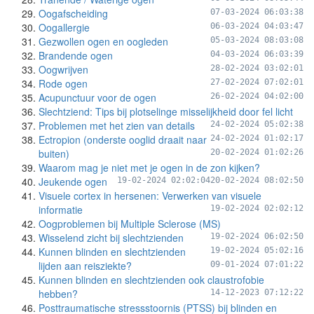
Oogafscheiding
07-03-2024 06:03:38
Oogallergie
06-03-2024 04:03:47
Gezwollen ogen en oogleden
05-03-2024 08:03:08
Brandende ogen
04-03-2024 06:03:39
Oogwrijven
28-02-2024 03:02:01
Rode ogen
27-02-2024 07:02:01
Acupunctuur voor de ogen
26-02-2024 04:02:00
Slechtziend: Tips bij plotselinge misselijkheid door fel licht
Problemen met het zien van details
24-02-2024 05:02:38
Ectropion (onderste ooglid draait naar
24-02-2024 01:02:17
buiten)
20-02-2024 01:02:26
Waarom mag je niet met je ogen in de zon kijken?
Jeukende ogen
19-02-2024 02:02:04
20-02-2024 08:02:50
Visuele cortex in hersenen: Verwerken van visuele
informatie
19-02-2024 02:02:12
Oogproblemen bij Multiple Sclerose (MS)
Wisselend zicht bij slechtzienden
19-02-2024 06:02:50
Kunnen blinden en slechtzienden
19-02-2024 05:02:16
lijden aan reisziekte?
09-01-2024 07:01:22
Kunnen blinden en slechtzienden ook claustrofobie
hebben?
14-12-2023 07:12:22
Posttraumatische stressstoornis (PTSS) bij blinden en