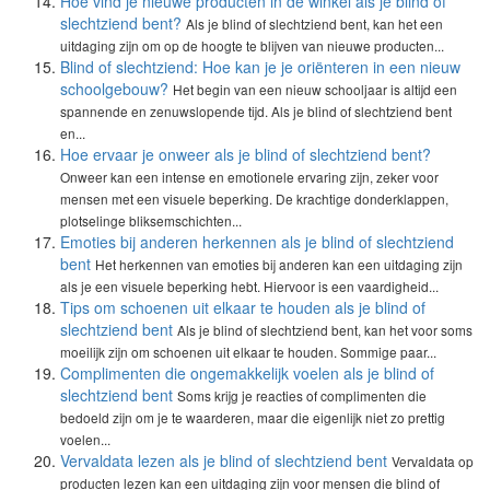
Hoe vind je nieuwe producten in de winkel als je blind of
slechtziend bent?
Als je blind of slechtziend bent, kan het een
uitdaging zijn om op de hoogte te blijven van nieuwe producten...
Blind of slechtziend: Hoe kan je je oriënteren in een nieuw
schoolgebouw?
Het begin van een nieuw schooljaar is altijd een
spannende en zenuwslopende tijd. Als je blind of slechtziend bent
en...
Hoe ervaar je onweer als je blind of slechtziend bent?
Onweer kan een intense en emotionele ervaring zijn, zeker voor
mensen met een visuele beperking. De krachtige donderklappen,
plotselinge bliksemschichten...
Emoties bij anderen herkennen als je blind of slechtziend
bent
Het herkennen van emoties bij anderen kan een uitdaging zijn
als je een visuele beperking hebt. Hiervoor is een vaardigheid...
Tips om schoenen uit elkaar te houden als je blind of
slechtziend bent
Als je blind of slechtziend bent, kan het voor soms
moeilijk zijn om schoenen uit elkaar te houden. Sommige paar...
Complimenten die ongemakkelijk voelen als je blind of
slechtziend bent
Soms krijg je reacties of complimenten die
bedoeld zijn om je te waarderen, maar die eigenlijk niet zo prettig
voelen...
Vervaldata lezen als je blind of slechtziend bent
Vervaldata op
producten lezen kan een uitdaging zijn voor mensen die blind of