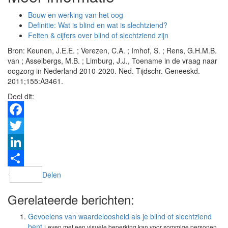
Bouw en werking van het oog
Definitie: Wat is blind en wat is slechtziend?
Feiten & cijfers over blind of slechtziend zijn
Bron: Keunen, J.E.E. ; Verezen, C.A. ; Imhof, S. ; Rens, G.H.M.B.
van ; Asselbergs, M.B. ; Limburg, J.J., Toename in de vraag naar
oogzorg in Nederland 2010-2020. Ned. Tijdschr. Geneeskd.
2011;155:A3461.
Deel dit:
Facebook
Twitter
LinkedIn
Delen
Gerelateerde berichten:
Gevoelens van waardeloosheid als je blind of slechtziend
bent
Leven met een visuele beperking kan voor sommige personen