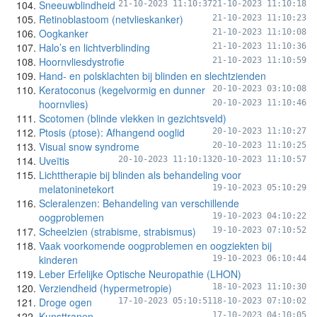
Sneeuwblindheid
21-10-2023 11:10:37
21-10-2023 11:10:18
Retinoblastoom (netvlieskanker)
21-10-2023 11:10:23
Oogkanker
21-10-2023 11:10:08
Halo’s en lichtverblinding
21-10-2023 11:10:36
Hoornvliesdystrofie
21-10-2023 11:10:59
Hand- en polsklachten bij blinden en slechtzienden
Keratoconus (kegelvormig en dunner
20-10-2023 03:10:08
hoornvlies)
20-10-2023 11:10:46
Scotomen (blinde vlekken in gezichtsveld)
Ptosis (ptose): Afhangend ooglid
20-10-2023 11:10:27
Visual snow syndrome
20-10-2023 11:10:25
Uveïtis
20-10-2023 11:10:13
20-10-2023 11:10:57
Lichttherapie bij blinden als behandeling voor
melatoninetekort
19-10-2023 05:10:29
Scleralenzen: Behandeling van verschillende
oogproblemen
19-10-2023 04:10:22
Scheelzien (strabisme, strabismus)
19-10-2023 07:10:52
Vaak voorkomende oogproblemen en oogziekten bij
kinderen
19-10-2023 06:10:44
Leber Erfelijke Optische Neuropathie (LHON)
Verziendheid (hypermetropie)
18-10-2023 11:10:30
Droge ogen
17-10-2023 05:10:51
18-10-2023 07:10:02
Kunsttranen
17-10-2023 04:10:05