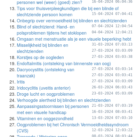
personen wel (weer) (goed) zien?
16-04-2024 06:04:36
Tips voor thuisverpleegkundigen die bij een blinde of
slechtziende persoon komen
15-04-2024 07:04:41
Onbegrip over vermoeidheid bij blinden en slechtzienden
Blind of slechtziend: Hand- en
07-04-2024 12:04:54
polsproblemen tijdens het stoklopen
04-04-2024 12:04:21
Omgaan met menstruatie als je een visuele beperking hebt
Misselijkheid bij blinden en
31-03-2024 07:03:13
slechtzienden
27-03-2024 03:03:09
Korstjes op de oogleden
27-03-2024 03:03:38
Endoftalmitis (ontsteking van binnenste van oog)
Dacryocystitis (ontsteking van
27-03-2024 03:03:14
traanzak)
27-03-2024 03:03:41
Iritis
27-03-2024 03:03:09
Iridocyclitis (uveitis anterior)
26-03-2024 06:03:43
Droge lucht en oogproblemen
23-03-2024 05:03:09
Verhoogde alertheid bij blinden en slechtzienden
Aanpassingsstoornissen bij personen
21-03-2024 07:03:19
met een visuele handicap
16-03-2024 08:03:41
Vitaminen en ooggezondheid
13-03-2024 07:03:10
Oogproblemen bij het Chronisch Vermoeidheidssyndroom
(CVS)
12-03-2024 12:03:22
Tranende / Waterige ogen
08-03-2024 08:03:44