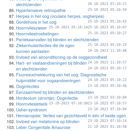
slechtzienden
26-10-2023 07:10:21
Hypertensieve retinopathie
25-10-2023 05:10:59
Herpes in het oog (oculaire herpes, oogherpes)
Gordelroos in het oog
25-10-2023 05:10:43
Hoornvlieszweer
25-10-2023 05:10:14
25-10-2023 05:10:07
Hoornvliestroebelingen
25-10-2023 05:10:27
Paniekaanvallen bij blinden en slechtzienden
Ziekenhuisinfecties die de ogen
25-10-2023 05:10:15
kunnen aantasten
24-10-2023 11:10:48
Invloed van airconditioning op de ooggezondheid
Hart- en vaataandoeningen bij blinden
24-10-2023 11:10:57
en slechtzienden
24-10-2023 05:10:17
Fluoresceïnekleuring van het oog: Diagnostische
hulpmiddel voor oogaandoeningen
24-10-2023 05:10:22
Ooginfecties
23-10-2023 05:10:46
Eenzaamheid bij blinden en slechtzienden
Hordeolum (strontje): Ooginfectie
23-10-2023 03:10:04
Hoornvliesletsels
23-10-2023 07:10:30
23-10-2023 07:10:57
Usher-syndroom
23-10-2023 07:10:04
Hemianopsie: Verlies van gezichtsveld in één of beide ogen
Invloed van melatonine op blinden
23-10-2023 07:10:14
Leber Congenitale Amaurose
21-10-2023 01:10:58