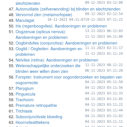
slechtzienden
09-12-2023 03:12:00
Automutilatie (zelfverwonding) bij blinden en slechtzienden
Vervormd zien (metamorfopsie)
09-12-2023 02:12:54
Maculagat
18-11-2023 04:11:07
19-11-2023 07:11:22
Iris (regenboogvlies): Aandoeningen en problemen
Oogzenuw (opticus nervus):
13-11-2023 06:11:03
Aandoeningen en problemen
11-11-2023 04:11:00
Oogbindvlies (conjunctiva): Aandoeningen en problemen
Ooglid / Oogleden: Aandoeningen en
11-11-2023 02:11:17
problemen
11-11-2023 01:11:24
Netvlies (retina): Aandoeningen en problemen
Wetenschappelijke onderzoeken die
11-11-2023 08:11:22
blinden weer willen doen zien
06-11-2023 07:11:28
Foropter: Instrument voor oogonderzoeken en bepalen van
oogcorrectie
04-11-2023 05:11:50
Pterygium
04-11-2023 03:11:56
Pinguecula
04-11-2023 03:11:33
Trachoom
04-11-2023 03:11:05
Premature retinopathie
04-11-2023 03:11:22
Trichiasis
04-11-2023 03:11:44
Subconjunctivale bloeding
04-11-2023 03:11:02
Hoornvlieslittekens
04-11-2023 03:11:11