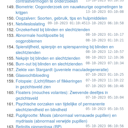
contrastvermogen te onderzoeken
13-10-2023 03:10:33
Biometrie: Oogonderzoek om nauwkeurige oogmetingen te
krijgen
13-10-2023 03:10:08
Oogzalven: Soorten, gebruik, tips en hulpmiddelen
Netvliesloslating
09-10-2023 01:10:45
13-10-2023 06:10:58
Onzekerheid bij blinden en slechtzienden
Abnormale hoofdpositie bij
08-10-2023 01:10:17
oogproblemen
08-10-2023 01:10:21
Spierstijfheid, spierpijn en spierspanning bij blinden en
slechtzienden
08-10-2023 12:10:57
Nekpijn bij blinden en slechtzienden
08-10-2023 12:10:36
Burn-out bij blinden en slechtzienden
08-10-2023 07:10:34
Ziekte van Stargardt (juveniele maculadegeneratie)
Glasvochtbloeding
07-10-2023 01:10:25
Fotopsie: (Licht)flitsen of flikkeringen
07-10-2023 11:10:22
in gezichtsveld zien
07-10-2023 06:10:46
Floaters (mouches volantes): Zwevende deeltjes in
gezichtsveld
07-10-2023 05:10:04
Psychische oorzaken van tijdelijke of permanente
slechtziendheid en blindheid
05-10-2023 05:10:55
Pupilgrootte: Miosis (abnormaal vernauwde pupillen) en
mydriasis (abnormaal verwijde pupillen)
Retinitis pigmentosa (RP)
05-10-2023 06:10:56