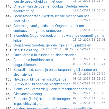
van de gezondheid van het oog
13-10-2023 04:10:44
CT-scan van de ogen en oogkas: Gedetailleerde
beeldvorming
13-10-2023 03:10:58
Corneatopografie: Gedetailleerde meting van het
hoornvlies
13-10-2023 03:10:53
Contrastgevoeligheidstest: Oogonderzoek om
contrastvermogen te onderzoeken
13-10-2023 03:10:33
Biometrie: Oogonderzoek om nauwkeurige oogmetingen te
krijgen
13-10-2023 03:10:08
Oogzalven: Soorten, gebruik, tips en hulpmiddelen
Netvliesloslating
09-10-2023 01:10:45
13-10-2023 06:10:58
Onzekerheid bij blinden en slechtzienden
Abnormale hoofdpositie bij
08-10-2023 01:10:17
oogproblemen
08-10-2023 01:10:21
Spierstijfheid, spierpijn en spierspanning bij blinden en
slechtzienden
08-10-2023 12:10:57
Nekpijn bij blinden en slechtzienden
08-10-2023 12:10:36
Burn-out bij blinden en slechtzienden
08-10-2023 07:10:34
Ziekte van Stargardt (juveniele maculadegeneratie)
Glasvochtbloeding
07-10-2023 01:10:25
Fotopsie: (Licht)flitsen of flikkeringen
07-10-2023 11:10:22
in gezichtsveld zien
07-10-2023 06:10:46
Floaters (mouches volantes): Zwevende deeltjes in