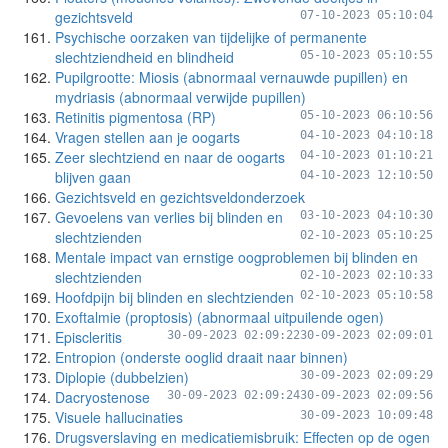
gezichtsveld
07-10-2023 05:10:04
Psychische oorzaken van tijdelijke of permanente
slechtziendheid en blindheid
05-10-2023 05:10:55
Pupilgrootte: Miosis (abnormaal vernauwde pupillen) en
mydriasis (abnormaal verwijde pupillen)
Retinitis pigmentosa (RP)
05-10-2023 06:10:56
Vragen stellen aan je oogarts
04-10-2023 04:10:18
Zeer slechtziend en naar de oogarts
04-10-2023 01:10:21
blijven gaan
04-10-2023 12:10:50
Gezichtsveld en gezichtsveldonderzoek
Gevoelens van verlies bij blinden en
03-10-2023 04:10:30
slechtzienden
02-10-2023 05:10:25
Mentale impact van ernstige oogproblemen bij blinden en
slechtzienden
02-10-2023 02:10:33
Hoofdpijn bij blinden en slechtzienden
02-10-2023 05:10:58
Exoftalmie (proptosis) (abnormaal uitpuilende ogen)
Episcleritis
30-09-2023 02:09:22
30-09-2023 02:09:01
Entropion (onderste ooglid draait naar binnen)
Diplopie (dubbelzien)
30-09-2023 02:09:29
Dacryostenose
30-09-2023 02:09:24
30-09-2023 02:09:56
Visuele hallucinaties
30-09-2023 10:09:48
Drugsverslaving en medicatiemisbruik: Effecten op de ogen