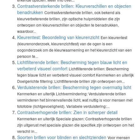
Contrastversterkende brillen: Kleurverschillen en objecten
benadrukken
Contrastversterkende brillen, ook bekend als
kleurverbeterende brillen, zijn optische hulpmiddelen die zijn
ontworpen om kleurverschillen en objecten te benadrukken,
waardoor...
Kleurentest: Beoordeling van kleurenzicht
Een kleurentest
(kleurenonderzoek, kleurenzichttest) van de ogen is een
oogonderzoek om de kleurwaarneming en het kleurenzicht van een
persoon te...
Lichtfilterende brillen: Bescherming tegen blauw licht en
verbeterd visueel comfort
Lichtfilterende brillen: Bescherming
tegen blauw licht en verbeterd visueel comfort Kenmerken en uiterlijk
Doelgerichte filtering: Lichtfilterende brillen zijn ontworpen om...
Verduisterende brillen: Bescherming tegen overmatig licht
Kenmerken en uiterlijk Lichtvermindering: Verduisterende brillen
verminderen het binnenvallende licht, wat nuttig is voor mensen met
fotofobie (lichtgevoeligheid). Variabele verduistering:...
Contrastverhogende brillen: Zien in scherper detail
Kenmerken en uiterlijk Speciale glazen: Contrastverhogende brillen
zijn uitgerust met speciale glazen die specifiek zijn ontworpen om het
verschil in...
Soorten brillen voor blinden en slechtzienden
Voor mensen