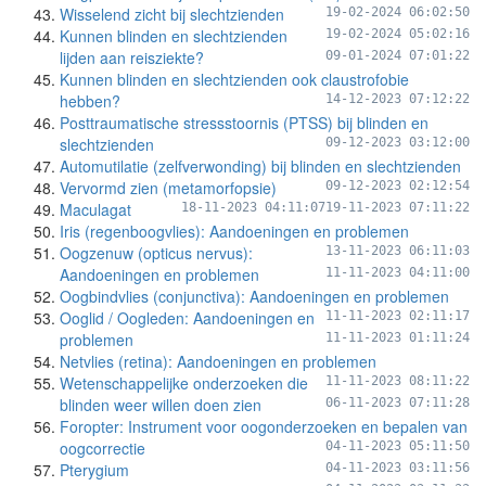
Wisselend zicht bij slechtzienden
19-02-2024 06:02:50
Kunnen blinden en slechtzienden
19-02-2024 05:02:16
lijden aan reisziekte?
09-01-2024 07:01:22
Kunnen blinden en slechtzienden ook claustrofobie
hebben?
14-12-2023 07:12:22
Posttraumatische stressstoornis (PTSS) bij blinden en
slechtzienden
09-12-2023 03:12:00
Automutilatie (zelfverwonding) bij blinden en slechtzienden
Vervormd zien (metamorfopsie)
09-12-2023 02:12:54
Maculagat
18-11-2023 04:11:07
19-11-2023 07:11:22
Iris (regenboogvlies): Aandoeningen en problemen
Oogzenuw (opticus nervus):
13-11-2023 06:11:03
Aandoeningen en problemen
11-11-2023 04:11:00
Oogbindvlies (conjunctiva): Aandoeningen en problemen
Ooglid / Oogleden: Aandoeningen en
11-11-2023 02:11:17
problemen
11-11-2023 01:11:24
Netvlies (retina): Aandoeningen en problemen
Wetenschappelijke onderzoeken die
11-11-2023 08:11:22
blinden weer willen doen zien
06-11-2023 07:11:28
Foropter: Instrument voor oogonderzoeken en bepalen van
oogcorrectie
04-11-2023 05:11:50
Pterygium
04-11-2023 03:11:56