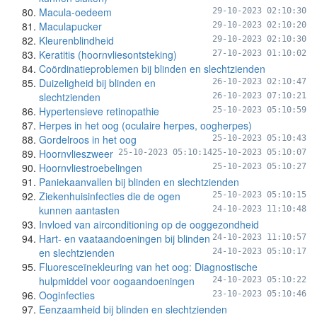
Macula-oedeem
29-10-2023 02:10:30
Maculapucker
29-10-2023 02:10:20
Kleurenblindheid
29-10-2023 02:10:30
Keratitis (hoornvliesontsteking)
27-10-2023 01:10:02
Coördinatieproblemen bij blinden en slechtzienden
Duizeligheid bij blinden en
26-10-2023 02:10:47
slechtzienden
26-10-2023 07:10:21
Hypertensieve retinopathie
25-10-2023 05:10:59
Herpes in het oog (oculaire herpes, oogherpes)
Gordelroos in het oog
25-10-2023 05:10:43
Hoornvlieszweer
25-10-2023 05:10:14
25-10-2023 05:10:07
Hoornvliestroebelingen
25-10-2023 05:10:27
Paniekaanvallen bij blinden en slechtzienden
Ziekenhuisinfecties die de ogen
25-10-2023 05:10:15
kunnen aantasten
24-10-2023 11:10:48
Invloed van airconditioning op de ooggezondheid
Hart- en vaataandoeningen bij blinden
24-10-2023 11:10:57
en slechtzienden
24-10-2023 05:10:17
Fluoresceïnekleuring van het oog: Diagnostische
hulpmiddel voor oogaandoeningen
24-10-2023 05:10:22
Ooginfecties
23-10-2023 05:10:46
Eenzaamheid bij blinden en slechtzienden