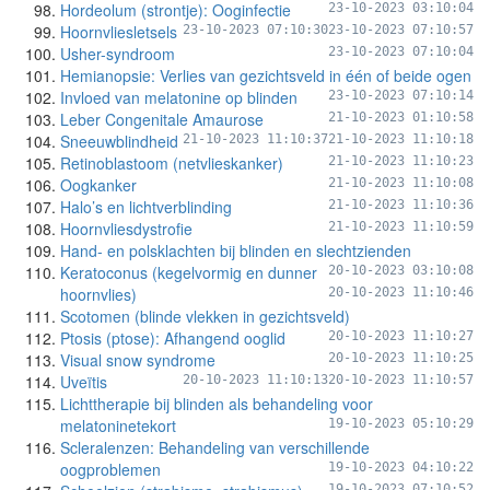
Hordeolum (strontje): Ooginfectie
23-10-2023 03:10:04
Hoornvliesletsels
23-10-2023 07:10:30
23-10-2023 07:10:57
Usher-syndroom
23-10-2023 07:10:04
Hemianopsie: Verlies van gezichtsveld in één of beide ogen
Invloed van melatonine op blinden
23-10-2023 07:10:14
Leber Congenitale Amaurose
21-10-2023 01:10:58
Sneeuwblindheid
21-10-2023 11:10:37
21-10-2023 11:10:18
Retinoblastoom (netvlieskanker)
21-10-2023 11:10:23
Oogkanker
21-10-2023 11:10:08
Halo’s en lichtverblinding
21-10-2023 11:10:36
Hoornvliesdystrofie
21-10-2023 11:10:59
Hand- en polsklachten bij blinden en slechtzienden
Keratoconus (kegelvormig en dunner
20-10-2023 03:10:08
hoornvlies)
20-10-2023 11:10:46
Scotomen (blinde vlekken in gezichtsveld)
Ptosis (ptose): Afhangend ooglid
20-10-2023 11:10:27
Visual snow syndrome
20-10-2023 11:10:25
Uveïtis
20-10-2023 11:10:13
20-10-2023 11:10:57
Lichttherapie bij blinden als behandeling voor
melatoninetekort
19-10-2023 05:10:29
Scleralenzen: Behandeling van verschillende
oogproblemen
19-10-2023 04:10:22
19-10-2023 07:10:52