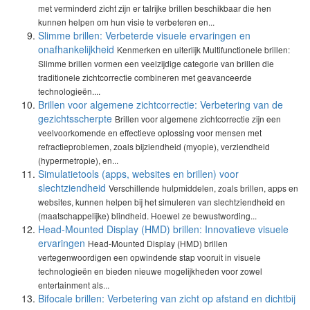
met verminderd zicht zijn er talrijke brillen beschikbaar die hen
kunnen helpen om hun visie te verbeteren en...
Slimme brillen: Verbeterde visuele ervaringen en
onafhankelijkheid
Kenmerken en uiterlijk Multifunctionele brillen:
Slimme brillen vormen een veelzijdige categorie van brillen die
traditionele zichtcorrectie combineren met geavanceerde
technologieën....
Brillen voor algemene zichtcorrectie: Verbetering van de
gezichtsscherpte
Brillen voor algemene zichtcorrectie zijn een
veelvoorkomende en effectieve oplossing voor mensen met
refractieproblemen, zoals bijziendheid (myopie), verziendheid
(hypermetropie), en...
Simulatietools (apps, websites en brillen) voor
slechtziendheid
Verschillende hulpmiddelen, zoals brillen, apps en
websites, kunnen helpen bij het simuleren van slechtziendheid en
(maatschappelijke) blindheid. Hoewel ze bewustwording...
Head-Mounted Display (HMD) brillen: Innovatieve visuele
ervaringen
Head-Mounted Display (HMD) brillen
vertegenwoordigen een opwindende stap vooruit in visuele
technologieën en bieden nieuwe mogelijkheden voor zowel
entertainment als...
Bifocale brillen: Verbetering van zicht op afstand en dichtbij