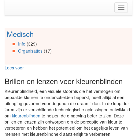
Spring
Toggle
naar
navigati
de
inhoud
(Accesskey
Medisch
Spring
1)
naar
Spring
Info
(329)
Artikels
naar
Organisaties
(17)
Spring
de
naar
primaire
Info
zijbalk
Lees voor
Spring
(Accesskey
naar
2)
Brillen en lenzen voor kleurenblinden
Organisaties
Spring
Kleurenblindheid, een visuele stoornis die het vermogen om
naar
bepaalde kleuren te onderscheiden beperkt, heeft altijd al een
Social
uitdaging gevormd voor degenen die eraan lijden. In de loop der
media
jaren zijn er verschillende technologische oplossingen ontwikkeld
om
kleurenblinden
te helpen de omgeving beter te zien. Deze
brillen en lenzen zijn ontworpen om de perceptie van kleur te
verbeteren en hebben het potentieel om het dagelijks leven van
mensen met kleurenblindheid aanzienlijk te verbeteren.