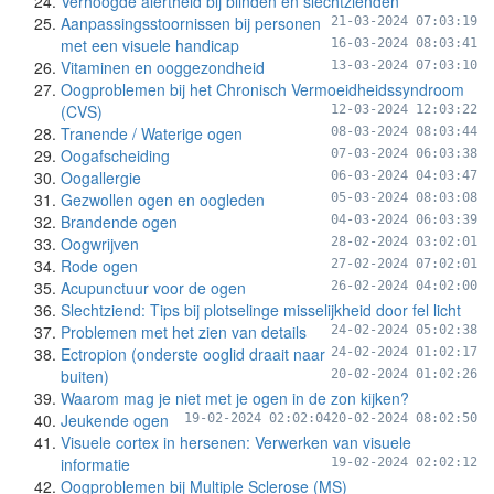
Verhoogde alertheid bij blinden en slechtzienden
Aanpassingsstoornissen bij personen
21-03-2024 07:03:19
met een visuele handicap
16-03-2024 08:03:41
Vitaminen en ooggezondheid
13-03-2024 07:03:10
Oogproblemen bij het Chronisch Vermoeidheidssyndroom
(CVS)
12-03-2024 12:03:22
Tranende / Waterige ogen
08-03-2024 08:03:44
Oogafscheiding
07-03-2024 06:03:38
Oogallergie
06-03-2024 04:03:47
Gezwollen ogen en oogleden
05-03-2024 08:03:08
Brandende ogen
04-03-2024 06:03:39
Oogwrijven
28-02-2024 03:02:01
Rode ogen
27-02-2024 07:02:01
Acupunctuur voor de ogen
26-02-2024 04:02:00
Slechtziend: Tips bij plotselinge misselijkheid door fel licht
Problemen met het zien van details
24-02-2024 05:02:38
Ectropion (onderste ooglid draait naar
24-02-2024 01:02:17
buiten)
20-02-2024 01:02:26
Waarom mag je niet met je ogen in de zon kijken?
Jeukende ogen
19-02-2024 02:02:04
20-02-2024 08:02:50
Visuele cortex in hersenen: Verwerken van visuele
informatie
19-02-2024 02:02:12
Oogproblemen bij Multiple Sclerose (MS)