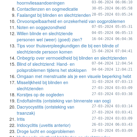
hoornvliesaandoeningen
03-06-2024 06:06:10
Contactlenzen en oogmedicatie
30-05-2024 06:05:58
Faalangst bij blinden en slechtzienden
28-05-2024 03:05:24
Onvoorspelbaarheid en onzekerheid van oogproblemen
Noten en ooggezondheid
07-05-2024 05:05:31
Willen blinde en slechtziende
04-05-2024 06:05:13
personen wel (weer) (goed) zien?
16-04-2024 06:04:36
Tips voor thuisverpleegkundigen die bij een blinde of
slechtziende persoon komen
15-04-2024 07:04:41
Onbegrip over vermoeidheid bij blinden en slechtzienden
Blind of slechtziend: Hand- en
07-04-2024 12:04:54
polsproblemen tijdens het stoklopen
04-04-2024 12:04:21
Omgaan met menstruatie als je een visuele beperking hebt
Misselijkheid bij blinden en
31-03-2024 07:03:13
slechtzienden
27-03-2024 03:03:09
Korstjes op de oogleden
27-03-2024 03:03:38
Endoftalmitis (ontsteking van binnenste van oog)
Dacryocystitis (ontsteking van
27-03-2024 03:03:14
traanzak)
27-03-2024 03:03:41
Iritis
27-03-2024 03:03:09
Iridocyclitis (uveitis anterior)
26-03-2024 06:03:43
Droge lucht en oogproblemen
23-03-2024 05:03:09