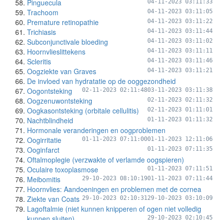
Pinguecula
04-11-2023 03:11:33
Trachoom
04-11-2023 03:11:05
Premature retinopathie
04-11-2023 03:11:22
Trichiasis
04-11-2023 03:11:44
Subconjunctivale bloeding
04-11-2023 03:11:02
Hoornvlieslittekens
04-11-2023 03:11:11
Scleritis
04-11-2023 03:11:46
Oogziekte van Graves
04-11-2023 03:11:21
De invloed van hydratatie op de ooggezondheid
Oogontsteking
02-11-2023 02:11:48
03-11-2023 03:11:38
Oogzenuwontsteking
02-11-2023 02:11:32
Oogkasontsteking (orbitale cellulitis)
02-11-2023 01:11:01
Nachtblindheid
01-11-2023 01:11:32
Hormonale veranderingen en oogproblemen
Oogirritatie
01-11-2023 07:11:00
01-11-2023 12:11:06
Ooginfarct
01-11-2023 07:11:35
Oftalmoplegie (verzwakte of verlamde oogspieren)
Oculaire toxoplasmose
01-11-2023 07:11:51
Meibomitis
29-10-2023 08:10:19
01-11-2023 07:11:44
Hoornvlies: Aandoeningen en problemen met de cornea
Ziekte van Coats
29-10-2023 02:10:31
29-10-2023 03:10:09
Lagoftalmie (niet kunnen knipperen of ogen niet volledig
kunnen sluiten)
29-10-2023 02:10:45