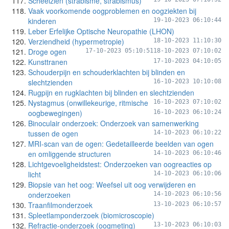
Scheelzien (strabisme, strabismus)
Vaak voorkomende oogproblemen en oogziekten bij
kinderen
19-10-2023 06:10:44
Leber Erfelijke Optische Neuropathie (LHON)
Verziendheid (hypermetropie)
18-10-2023 11:10:30
Droge ogen
17-10-2023 05:10:51
18-10-2023 07:10:02
Kunsttranen
17-10-2023 04:10:05
Schouderpijn en schouderklachten bij blinden en
slechtzienden
16-10-2023 10:10:08
Rugpijn en rugklachten bij blinden en slechtzienden
Nystagmus (onwillekeurige, ritmische
16-10-2023 07:10:02
oogbewegingen)
16-10-2023 06:10:24
Binoculair onderzoek: Onderzoek van samenwerking
tussen de ogen
14-10-2023 06:10:22
MRI-scan van de ogen: Gedetailleerde beelden van ogen
en omliggende structuren
14-10-2023 06:10:46
Lichtgevoeligheidstest: Onderzoeken van oogreacties op
licht
14-10-2023 06:10:06
Biopsie van het oog: Weefsel uit oog verwijderen en
onderzoeken
14-10-2023 06:10:56
Traanfilmonderzoek
13-10-2023 06:10:57
Spleetlamponderzoek (biomicroscopie)
Refractie-onderzoek (oogmeting)
13-10-2023 06:10:03