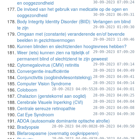
en ooggezondheid
30-09-2023 07:09:24
De invloed van het gebruik van medicatie op de ogen en
ooggezondheid
30-09-2023 06:09:31
Body Integrity Identity Disorder (BIID): Verlangen om blind
te zijn
29-09-2023 01:09:30
Omgaan met (constante) veranderende en/of bevende
beelden in gezichtsvermogen
29-09-2023 11:09:46
Kunnen blinden en slechtzienden hoogtevrees hebben?
Weer (iets) kunnen zien na tijdelijk of
29-09-2023 07:09:20
permanent blind of slechtziend te zijn geweest
Cytomegalovirus (CMV) retinitis
29-09-2023 07:09:14
Convergentie-insufficiëntie
28-09-2023 04:09:49
Conjunctivitis (oogbindvliesontsteking)
28-09-2023 04:09:41
Computer Vision Syndrome
28-09-2023 04:09:14
Coloboom
28-09-2023 04:09:55
28-09-2023 04:09:01
Chalazion (gerstekorrel aan ooglid)
28-09-2023 04:09:25
Cerebrale Visuele Inperking (CVI)
28-09-2023 04:09:04
Centrale sereuze retinopathie
28-09-2023 04:09:08
Cat Eye Syndroom
28-09-2023 04:09:30
ADOA (autosomale dominante optische atrofie)
Bradyopsie
28-09-2023 04:09:00
28-09-2023 04:09:50
Blefarospasme (overmatig oogknipperen)
28-09-2023 04:09:49
28-09-2023 04:09:28