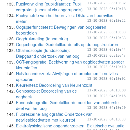
Pupilverwijding (pupildilatatie): Pupil
13-10-2023 05:10:32
vergroten (meestal via oogdruppels)
13-10-2023 05:10:18
Pachymetrie van het hoornvlies: Dikte van hoornvlies
meten
13-10-2023 05:10:22
Oogspierfunctietest: Bewegingen van oogspieren
beoordelen
13-10-2023 05:10:33
Oogdrukmeting (tonometrie)
13-10-2023 05:10:33
Oogechografie: Gedetailleerde blik op de oogstructuren
Oftalmoscopie (fundoscopie):
13-10-2023 05:10:44
Diepgaand onderzoek van het oog
13-10-2023 05:10:47
OCT-angiografie: Beeldvorming van oogbloedvaten zonder
kleurstoffen
13-10-2023 05:10:10
Netvliesonderzoek: Afwijkingen of problemen in netvlies
opsporen
13-10-2023 05:10:02
Kleurentest: Beoordeling van kleurenzicht
Gonioscopie: Beoordeling van de
13-10-2023 04:10:08
ooghoek
13-10-2023 04:10:16
Fundusfotografie: Gedetailleerde beelden van achterste
deel van het oog
13-10-2023 04:10:50
Fluoresceïne-angiografie: Onderzoek van
netvliesbloedvaten met kleurstof
13-10-2023 04:10:33
Elektrofysiologische oogonderzoeken: Elektrische evaluatie