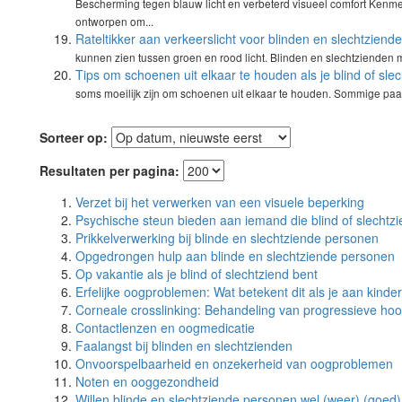
Bescherming tegen blauw licht en verbeterd visueel comfort Kenmerken 
ontworpen om...
Rateltikker aan verkeerslicht voor blinden en slechtziend
kunnen zien tussen groen en rood licht. Blinden en slechtzienden m
Tips om schoenen uit elkaar te houden als je blind of sle
soms moeilijk zijn om schoenen uit elkaar te houden. Sommige paar
Sorteer op:
Resultaten per pagina:
Verzet bij het verwerken van een visuele beperking
Psychische steun bieden aan iemand die blind of slechtzi
Prikkelverwerking bij blinde en slechtziende personen
Opgedrongen hulp aan blinde en slechtziende personen
Op vakantie als je blind of slechtziend bent
Erfelijke oogproblemen: Wat betekent dit als je aan kinde
Corneale crosslinking: Behandeling van progressieve ho
Contactlenzen en oogmedicatie
Faalangst bij blinden en slechtzienden
Onvoorspelbaarheid en onzekerheid van oogproblemen
Noten en ooggezondheid
Willen blinde en slechtziende personen wel (weer) (goed)