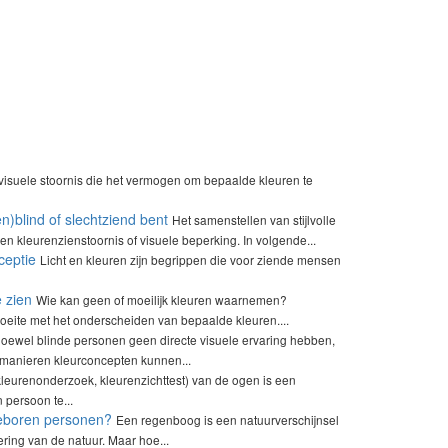
visuele stoornis die het vermogen om bepaalde kleuren te
n)blind of slechtziend bent
Het samenstellen van stijlvolle
n kleurenzienstoornis of visuele beperking. In volgende...
ceptie
Licht en kleuren zijn begrippen die voor ziende mensen
e zien
Wie kan geen of moeilijk kleuren waarnemen?
eite met het onderscheiden van bepaalde kleuren....
oewel blinde personen geen directe visuele ervaring hebben,
 manieren kleurconcepten kunnen...
kleurenonderzoek, kleurenzichttest) van de ogen is een
persoon te...
geboren personen?
Een regenboog is een natuurverschijnsel
ring van de natuur. Maar hoe...