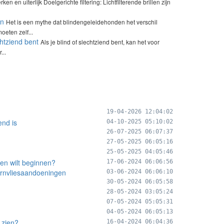
en uiterlijk Doelgerichte filtering: Lichtfilterende brillen zijn
en
Het is een mythe dat blindengeleidehonden het verschil
oeten zelf...
chtziend bent
Als je blind of slechtziend bent, kan het voor
...
19-04-2026 12:04:02
end is
04-10-2025 05:10:02
26-07-2025 06:07:37
27-05-2025 06:05:16
25-05-2025 04:05:46
ren wilt beginnen?
17-06-2024 06:06:56
ornvliesaandoeningen
03-06-2024 06:06:10
30-05-2024 06:05:58
28-05-2024 03:05:24
07-05-2024 05:05:31
04-05-2024 06:05:13
 zien?
16-04-2024 06:04:36