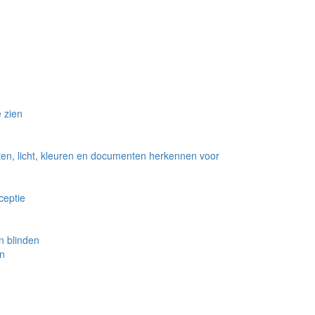
e zien
ten, licht, kleuren en documenten herkennen voor
ceptie
n blinden
en