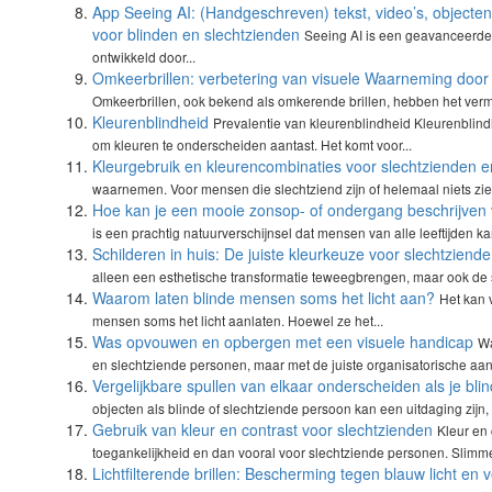
App Seeing AI: (Handgeschreven) tekst, video’s, objecte
voor blinden en slechtzienden
Seeing AI is een geavanceerde m
ontwikkeld door...
Omkeerbrillen: verbetering van visuele Waarneming doo
Omkeerbrillen, ook bekend als omkerende brillen, hebben het vermo
Kleurenblindheid
Prevalentie van kleurenblindheid Kleurenblin
om kleuren te onderscheiden aantast. Het komt voor...
Kleurgebruik en kleurencombinaties voor slechtzienden e
waarnemen. Voor mensen die slechtziend zijn of helemaal niets zien
Hoe kan je een mooie zonsop- of ondergang beschrijven 
is een prachtig natuurverschijnsel dat mensen van alle leeftijden ka
Schilderen in huis: De juiste kleurkeuze voor slechtziend
alleen een esthetische transformatie teweegbrengen, maar ook de s
Waarom laten blinde mensen soms het licht aan?
Het kan 
mensen soms het licht aanlaten. Hoewel ze het...
Was opvouwen en opbergen met een visuele handicap
Wa
en slechtziende personen, maar met de juiste organisatorische aan
Vergelijkbare spullen van elkaar onderscheiden als je blin
objecten als blinde of slechtziende persoon kan een uitdaging zijn, 
Gebruik van kleur en contrast voor slechtzienden
Kleur en 
toegankelijkheid en dan vooral voor slechtziende personen. Slimme
Lichtfilterende brillen: Bescherming tegen blauw licht en 