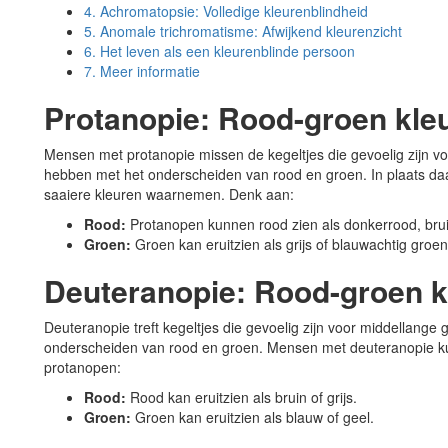
4.
Achromatopsie: Volledige kleurenblindheid
5.
Anomale trichromatisme: Afwijkend kleurenzicht
6.
Het leven als een kleurenblinde persoon
7.
Meer informatie
Protanopie: Rood-groen kle
Mensen met protanopie missen de kegeltjes die gevoelig zijn vo
hebben met het onderscheiden van rood en groen. In plaats daa
saaiere kleuren waarnemen. Denk aan:
Rood:
Protanopen kunnen rood zien als donkerrood, bruin
Groen:
Groen kan eruitzien als grijs of blauwachtig groen
Deuteranopie: Rood-groen k
Deuteranopie treft kegeltjes die gevoelig zijn voor middellange 
onderscheiden van rood en groen. Mensen met deuteranopie ku
protanopen:
Rood:
Rood kan eruitzien als bruin of grijs.
Groen:
Groen kan eruitzien als blauw of geel.