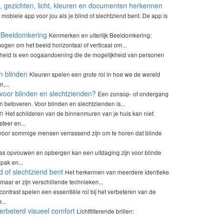
n, gezichten, licht, kleuren en documenten herkennen
obiele app voor jou als je blind of slechtziend bent. De app is
r Beeldomkering
Kenmerken en uiterlijk Beeldomkering:
gen om het beeld horizontaal of verticaal om...
dheid is een oogaandoening die de mogelijkheid van personen
n blinden
Kleuren spelen een grote rol in hoe we de wereld
,...
voor blinden en slechtzienden?
Een zonsop- of ondergang
n betoveren. Voor blinden en slechtzienden is...
en
Het schilderen van de binnenmuren van je huis kan niet
feer en...
voor sommige mensen verrassend zijn om te horen dat blinde
s opvouwen en opbergen kan een uitdaging zijn voor blinde
pak en...
d of slechtziend bent
Het herkennen van meerdere identieke
maar er zijn verschillende technieken...
contrast spelen een essentiële rol bij het verbeteren van de
...
verbeterd visueel comfort
Lichtfilterende brillen: