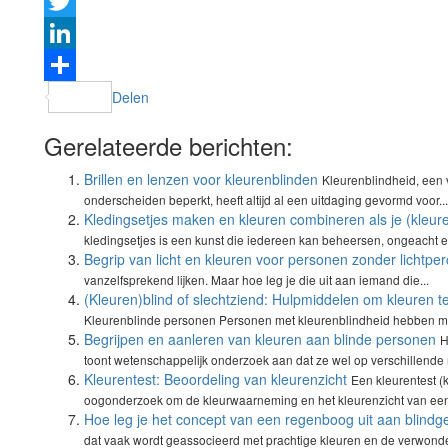
Facebook
Twitter
LinkedIn
Delen
Gerelateerde berichten:
Brillen en lenzen voor kleurenblinden
Kleurenblindheid, een 
onderscheiden beperkt, heeft altijd al een uitdaging gevormd voor...
Kledingsetjes maken en kleuren combineren als je (kleure
kledingsetjes is een kunst die iedereen kan beheersen, ongeacht ee
Begrip van licht en kleuren voor personen zonder lichtper
vanzelfsprekend lijken. Maar hoe leg je die uit aan iemand die...
(Kleuren)blind of slechtziend: Hulpmiddelen om kleuren t
Kleurenblinde personen Personen met kleurenblindheid hebben mo
Begrijpen en aanleren van kleuren aan blinde personen
H
toont wetenschappelijk onderzoek aan dat ze wel op verschillende
Kleurentest: Beoordeling van kleurenzicht
Een kleurentest (
oogonderzoek om de kleurwaarneming en het kleurenzicht van een 
Hoe leg je het concept van een regenboog uit aan blind
dat vaak wordt geassocieerd met prachtige kleuren en de verwonde