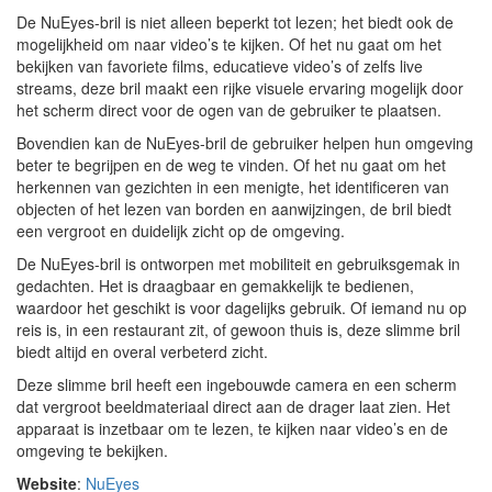
De NuEyes-bril is niet alleen beperkt tot lezen; het biedt ook de
mogelijkheid om naar video’s te kijken. Of het nu gaat om het
bekijken van favoriete films, educatieve video’s of zelfs live
streams, deze bril maakt een rijke visuele ervaring mogelijk door
het scherm direct voor de ogen van de gebruiker te plaatsen.
Bovendien kan de NuEyes-bril de gebruiker helpen hun omgeving
beter te begrijpen en de weg te vinden. Of het nu gaat om het
herkennen van gezichten in een menigte, het identificeren van
objecten of het lezen van borden en aanwijzingen, de bril biedt
een vergroot en duidelijk zicht op de omgeving.
De NuEyes-bril is ontworpen met mobiliteit en gebruiksgemak in
gedachten. Het is draagbaar en gemakkelijk te bedienen,
waardoor het geschikt is voor dagelijks gebruik. Of iemand nu op
reis is, in een restaurant zit, of gewoon thuis is, deze slimme bril
biedt altijd en overal verbeterd zicht.
Deze slimme bril heeft een ingebouwde camera en een scherm
dat vergroot beeldmateriaal direct aan de drager laat zien. Het
apparaat is inzetbaar om te lezen, te kijken naar video’s en de
omgeving te bekijken.
Website
:
NuEyes