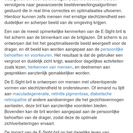
vervolgens naar geavanceerde beeldverwerkingsalgoritmen
gestuurd die in real-time correcties en optimalisaties uitvoeren.
Hierdoor kunnen zelfs mensen met ernstige slechtziendheid een
duidelijker en scherper beeld van de omgeving krijgen.
Een van de meest opmerkelijke kenmerken van de E-Sight-bril is
het scherm aan de binnenkant van de brilglazen. Dit scherm is zo
ontworpen dat het het geoptimaliseerde beeld weergeeft voor de
drager, en dit beeld kan worden aangepast aan de
persoonlijke
behoeften en voorkeuren
. Het resultaat is dat de gebruiker een
vergroot en duidelijk zicht krijgt, waardoor dagelijkse activiteiten
zoals lezen,
herkennen van mensen
, en deelnemen aan
gesprekken aanzienlijk gemakkelijker worden.
De E-Sight-bril is ontworpen om mensen met uiteenlopende
vormen van slechtziendheid te ondersteunen. Of iemand nu lijdt
aan
maculadegeneratie
,
retinitis pigmentosa
,
diabetische
retinopathie
of andere aandoeningen die het gezichtsvermogen
aantasten, deze bril kan aanzienlijke voordelen bieden.
Bovendien kan de bril worden aangepast aan de persoonlijke
behoeften van de drager, zodat deze de optimale
zichtverbeteringen ervaart.
De impact van de E-Sight-bril op het dagelijks leven van