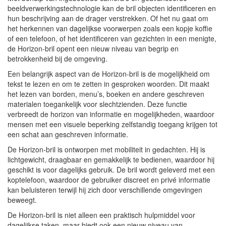
beeldverwerkingstechnologie kan de bril objecten identificeren en
hun beschrijving aan de drager verstrekken. Of het nu gaat om
het herkennen van dagelijkse voorwerpen zoals een kopje koffie
of een telefoon, of het identificeren van gezichten in een menigte,
de Horizon-bril opent een nieuw niveau van begrip en
betrokkenheid bij de omgeving.
Een belangrijk aspect van de Horizon-bril is de mogelijkheid om
tekst te lezen en om te zetten in gesproken woorden. Dit maakt
het lezen van borden, menu’s, boeken en andere geschreven
materialen toegankelijk voor slechtzienden. Deze functie
verbreedt de horizon van informatie en mogelijkheden, waardoor
mensen met een visuele beperking zelfstandig toegang krijgen tot
een schat aan geschreven informatie.
De Horizon-bril is ontworpen met mobiliteit in gedachten. Hij is
lichtgewicht, draagbaar en gemakkelijk te bedienen, waardoor hij
geschikt is voor dagelijks gebruik. De bril wordt geleverd met een
koptelefoon, waardoor de gebruiker discreet en privé informatie
kan beluisteren terwijl hij zich door verschillende omgevingen
beweegt.
De Horizon-bril is niet alleen een praktisch hulpmiddel voor
dagelijkse taken, maar biedt ook een nieuw niveau van