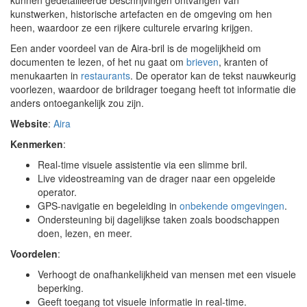
kunnen gedetailleerde beschrijvingen ontvangen van
kunstwerken, historische artefacten en de omgeving om hen
heen, waardoor ze een rijkere culturele ervaring krijgen.
Een ander voordeel van de Aira-bril is de mogelijkheid om
documenten te lezen, of het nu gaat om
brieven
, kranten of
menukaarten in
restaurants
. De operator kan de tekst nauwkeurig
voorlezen, waardoor de brildrager toegang heeft tot informatie die
anders ontoegankelijk zou zijn.
Website
:
Aira
Kenmerken
:
Real-time visuele assistentie via een slimme bril.
Live videostreaming van de drager naar een opgeleide
operator.
GPS-navigatie en begeleiding in
onbekende omgevingen
.
Ondersteuning bij dagelijkse taken zoals boodschappen
doen, lezen, en meer.
Voordelen
:
Verhoogt de onafhankelijkheid van mensen met een visuele
beperking.
Geeft toegang tot visuele informatie in real-time.