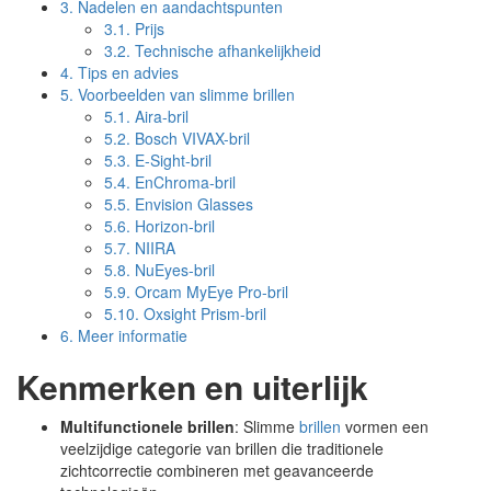
3.
Nadelen en aandachtspunten
3.1.
Prijs
3.2.
Technische afhankelijkheid
4.
Tips en advies
5.
Voorbeelden van slimme brillen
5.1.
Aira-bril
5.2.
Bosch VIVAX-bril
5.3.
E-Sight-bril
5.4.
EnChroma-bril
5.5.
Envision Glasses
5.6.
Horizon-bril
5.7.
NIIRA
5.8.
NuEyes-bril
5.9.
Orcam MyEye Pro-bril
5.10.
Oxsight Prism-bril
6.
Meer informatie
Kenmerken en uiterlijk
Multifunctionele brillen
: Slimme
brillen
vormen een
veelzijdige categorie van brillen die traditionele
zichtcorrectie combineren met geavanceerde