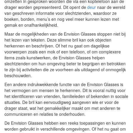
omzetten in gesproken woorden die via een koptelefoon aan de
drager worden gepresenteerd. Dit opent de
deur
naar de wereld
van geschreven informatie voor slechtzienden, waardoor ze
boeken, borden, menu’s en nog veel meer kunnen lezen met
gemak en onafhankelijkheid.
Maar de mogelijkheden van de Envision Glasses stoppen niet bij
het lezen van teksten. Deze slimme bril kan ook objecten
herkennen en beschrijven. Of het nu gaat om dagelijkse
voorwerpen zoals een mok of een telefoon, of om complexere
items zoals kunstwerken, de Envision Glasses helpen
slechtzienden om hun omgeving beter te begrijpen en betrokken
te zijn bij activiteiten die ze voorheen als uitdagend of onmogelijk
beschouwden.
Een andere indrukwekkende functie van de Envision Glasses is
het vermogen om mensen te herkennen. Dit is vooral nuttig voor
het identificeren van vrienden, familieleden of bekenden in sociale
situaties. De bril kan eenvoudigweg aangeven wie er voor de
drager staat, wat het gemakkelijker maakt om met anderen te
communiceren en relaties te onderhouden.
De Envision Glasses hebben een reeks toepassingen en kunnen
worden gebruikt in verschillende omgevingen. Of het nu gaat om