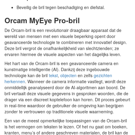
Beveilig de bril tegen beschadiging en diefstal.
Orcam MyEye Pro-bril
De Orcam-bril is een revolutionair draagbaar apparaat dat de
wereld van mensen met een visuele beperking opent door
geavanceerde technologie te combineren met innovatief design.
Deze bril vergrot de onafhankelijkheid van slechtzienden; ze
ervaren hiermee de visuele aspecten van het dagelijks leven.
Het hart van de Orcam-bril is een geavanceerde camera en
kunstmatige intelligentie (AI). Dankzij deze ingebouwde
technologie kan de bril
tekst
,
objecten
en zelfs
gezichten
herkennen
. Wanneer de camera informatie vastlegt, wordt deze
onmiddellijk geanalyseerd door de AI-algoritmen aan boord. De
bril vertaalt deze visuele gegevens in gesproken woorden, die de
drager via een discreet koptelefoon kan horen. Dit proces gebeurt
in real-time waardoor de gebruiker de omgeving kan begrijpen
zonder te vertrouwen op traditionele visuele waarneming.
Een van de meest opmerkelijke toepassingen van de Orcam-bril
is het vermogen om teksten te lezen. Of het nu gaat om boeken,
kranten, menu’s of andere geschreven materialen, de bril kan de