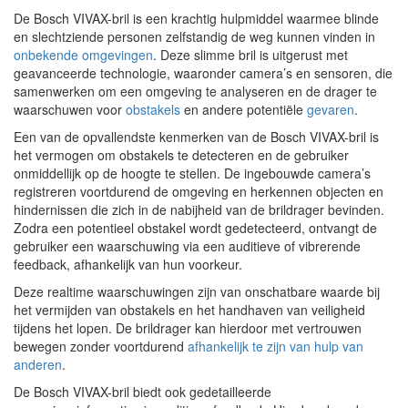
De Bosch VIVAX-bril is een krachtig hulpmiddel waarmee blinde
en slechtziende personen zelfstandig de weg kunnen vinden in
onbekende omgevingen
. Deze slimme bril is uitgerust met
geavanceerde technologie, waaronder camera’s en sensoren, die
samenwerken om een omgeving te analyseren en de drager te
waarschuwen voor
obstakels
en andere potentiële
gevaren
.
Een van de opvallendste kenmerken van de Bosch VIVAX-bril is
het vermogen om obstakels te detecteren en de gebruiker
onmiddellijk op de hoogte te stellen. De ingebouwde camera’s
registreren voortdurend de omgeving en herkennen objecten en
hindernissen die zich in de nabijheid van de brildrager bevinden.
Zodra een potentieel obstakel wordt gedetecteerd, ontvangt de
gebruiker een waarschuwing via een auditieve of vibrerende
feedback, afhankelijk van hun voorkeur.
Deze realtime waarschuwingen zijn van onschatbare waarde bij
het vermijden van obstakels en het handhaven van veiligheid
tijdens het lopen. De brildrager kan hierdoor met vertrouwen
bewegen zonder voortdurend
afhankelijk te zijn van hulp van
anderen
.
De Bosch VIVAX-bril biedt ook gedetailleerde