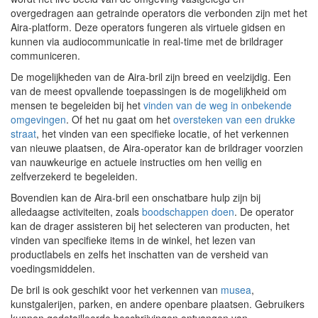
overgedragen aan getrainde operators die verbonden zijn met het
Aira-platform. Deze operators fungeren als virtuele gidsen en
kunnen via audiocommunicatie in real-time met de brildrager
communiceren.
De mogelijkheden van de Aira-bril zijn breed en veelzijdig. Een
van de meest opvallende toepassingen is de mogelijkheid om
mensen te begeleiden bij het
vinden van de weg in onbekende
omgevingen
. Of het nu gaat om het
oversteken van een drukke
straat
, het vinden van een specifieke locatie, of het verkennen
van nieuwe plaatsen, de Aira-operator kan de brildrager voorzien
van nauwkeurige en actuele instructies om hen veilig en
zelfverzekerd te begeleiden.
Bovendien kan de Aira-bril een onschatbare hulp zijn bij
alledaagse activiteiten, zoals
boodschappen doen
. De operator
kan de drager assisteren bij het selecteren van producten, het
vinden van specifieke items in de winkel, het lezen van
productlabels en zelfs het inschatten van de versheid van
voedingsmiddelen.
De bril is ook geschikt voor het verkennen van
musea
,
kunstgalerijen, parken, en andere openbare plaatsen. Gebruikers