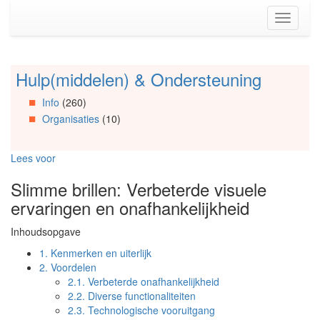
Spring
Toggle
naar
navigati
de
inhoud
(Accesskey
Hulp(middelen) & Ondersteuning
Spring
1)
naar
Spring
Info
(260)
Artikels
naar
Organisaties
(10)
Spring
de
naar
primaire
Info
zijbalk
Lees voor
Spring
(Accesskey
naar
2)
Slimme brillen: Verbeterde visuele
Organisaties
ervaringen en onafhankelijkheid
Spring
naar
Inhoudsopgave
Social
media
1.
Kenmerken en uiterlijk
2.
Voordelen
2.1.
Verbeterde onafhankelijkheid
2.2.
Diverse functionaliteiten
2.3.
Technologische vooruitgang