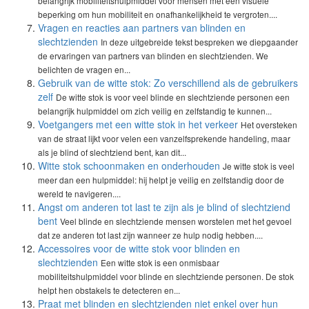
belangrijk mobiliteitshulpmiddel voor mensen met een visuele
beperking om hun mobiliteit en onafhankelijkheid te vergroten....
Vragen en reacties aan partners van blinden en
slechtzienden
In deze uitgebreide tekst bespreken we diepgaander
de ervaringen van partners van blinden en slechtzienden. We
belichten de vragen en...
Gebruik van de witte stok: Zo verschillend als de gebruikers
zelf
De witte stok is voor veel blinde en slechtziende personen een
belangrijk hulpmiddel om zich veilig en zelfstandig te kunnen...
Voetgangers met een witte stok in het verkeer
Het oversteken
van de straat lijkt voor velen een vanzelfsprekende handeling, maar
als je blind of slechtziend bent, kan dit...
Witte stok schoonmaken en onderhouden
Je witte stok is veel
meer dan een hulpmiddel: hij helpt je veilig en zelfstandig door de
wereld te navigeren....
Angst om anderen tot last te zijn als je blind of slechtziend
bent
Veel blinde en slechtziende mensen worstelen met het gevoel
dat ze anderen tot last zijn wanneer ze hulp nodig hebben....
Accessoires voor de witte stok voor blinden en
slechtzienden
Een witte stok is een onmisbaar
mobiliteitshulpmiddel voor blinde en slechtziende personen. De stok
helpt hen obstakels te detecteren en...
Praat met blinden en slechtzienden niet enkel over hun