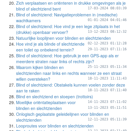
Zich verplaatsen en oriënteren in drukke omgevingen als je
blind of slechtziend bent
17-03-2024 08:03:39
Blind of slechtziend: Navigatieproblemen in (medische)
wachtkamers
01-01-2024 04:01:46
Blind of slechtziend: Hoe vind je een lege zitplaats in het
(drukke) openbaar vervoer?
13-12-2023 08:12:32
Natuurlijke looplijnen voor blinden en slechtzienden
Hoe vind je als blinde of slechtziende
02-12-2023 01:12:28
een toilet op onbekend terrein?
29-11-2023 07:11:16
Blind of slechtziend: Hoe gebruik je een GPS-app als er
meerdere straten naar links of rechts zijn?
Waarom kijken blinden en
25-11-2023 05:11:34
slechtzienden naar links en rechts wanneer ze een straat
willen oversteken?
18-11-2023 11:11:43
Blind of slechtziend: Obstakels kunnen voelen zonder deze
aan te raken
18-11-2023 07:11:40
Blind en slechtziend en stoepen (trottoirs)
Moeilijke oriëntatieplaatsen voor
14-11-2023 07:11:02
blinden en slechtzienden
13-11-2023 05:11:51
Onlogisch geplaatste geleidelijnen voor blinden en
slechtzienden
12-11-2023 05:11:39
Looproutes voor blinden en slechtzienden