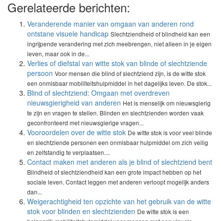
Gerelateerde berichten:
Veranderende manier van omgaan van anderen rond
ontstane visuele handicap
Slechtziendheid of blindheid kan een
ingrijpende verandering met zich meebrengen, niet alleen in je eigen
leven, maar ook in de...
Verlies of diefstal van witte stok van blinde of slechtziende
persoon
Voor mensen die blind of slechtziend zijn, is de witte stok
een onmisbaar mobiliteitshulpmiddel in het dagelijks leven. De stok...
Blind of slechtziend: Omgaan met overdreven
nieuwsgierigheid van anderen
Het is menselijk om nieuwsgierig
te zijn en vragen te stellen. Blinden en slechtzienden worden vaak
geconfronteerd met nieuwsgierige vragen...
Vooroordelen over de witte stok
De witte stok is voor veel blinde
en slechtziende personen een onmisbaar hulpmiddel om zich veilig
en zelfstandig te verplaatsen....
Contact maken met anderen als je blind of slechtziend bent
Blindheid of slechtziendheid kan een grote impact hebben op het
sociale leven. Contact leggen met anderen verloopt mogelijk anders
dan...
Weigerachtigheid ten opzichte van het gebruik van de witte
stok voor blinden en slechtzienden
De witte stok is een