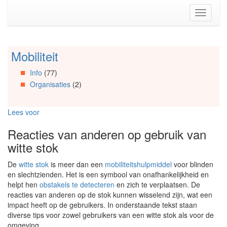
Spring
Toggle
naar
navigati
de
inhoud
(Accesskey
Mobiliteit
Spring
1)
naar
Spring
Info
(77)
Artikels
naar
Organisaties
(2)
Spring
de
naar
primaire
Info
zijbalk
Lees voor
Spring
(Accesskey
naar
2)
Reacties van anderen op gebruik van
Organisaties
witte stok
Spring
naar
De
witte stok
is meer dan een
mobiliteitshulpmiddel
voor blinden
Social
en slechtzienden. Het is een symbool van onafhankelijkheid en
media
helpt hen
obstakels te detecteren
en zich te verplaatsen. De
reacties van anderen op de stok kunnen wisselend zijn, wat een
impact heeft op de gebruikers. In onderstaande tekst staan
diverse tips voor zowel gebruikers van een witte stok als voor de
omgeving.