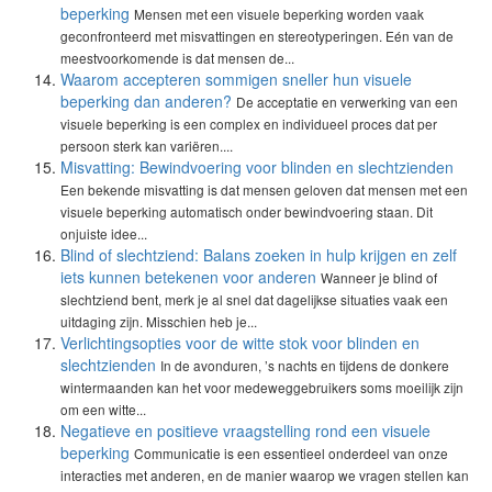
beperking
Mensen met een visuele beperking worden vaak
geconfronteerd met misvattingen en stereotyperingen. Eén van de
meestvoorkomende is dat mensen de...
Waarom accepteren sommigen sneller hun visuele
beperking dan anderen?
De acceptatie en verwerking van een
visuele beperking is een complex en individueel proces dat per
persoon sterk kan variëren....
Misvatting: Bewindvoering voor blinden en slechtzienden
Een bekende misvatting is dat mensen geloven dat mensen met een
visuele beperking automatisch onder bewindvoering staan. Dit
onjuiste idee...
Blind of slechtziend: Balans zoeken in hulp krijgen en zelf
iets kunnen betekenen voor anderen
Wanneer je blind of
slechtziend bent, merk je al snel dat dagelijkse situaties vaak een
uitdaging zijn. Misschien heb je...
Verlichtingsopties voor de witte stok voor blinden en
slechtzienden
In de avonduren, ’s nachts en tijdens de donkere
wintermaanden kan het voor medeweggebruikers soms moeilijk zijn
om een witte...
Negatieve en positieve vraagstelling rond een visuele
beperking
Communicatie is een essentieel onderdeel van onze
interacties met anderen, en de manier waarop we vragen stellen kan