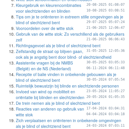
Kleurgebruik en kleurencombinaties
20-08-2025 01:08:07
voor slechtzienden en blinden
10-08-2025 03:08:51
Tips om je te oriënteren in extreem stille omgevingen als je
blind of slechtziend bent
29-07-2025 05:07:24
Vooroordelen over de witte stok
21-06-2025 12:06:47
Gebruik van de witte stok: Zo verschillend als de gebruikers
zelf
21-06-2025 06:06:43
Richtingsgevoel als je blind of slechtziend bent
Zelfstandig de straat op blijven gaan,
31-05-2025 12:05:36
ook als je angstig bent door blind- of slechtziendheid
Assistentie vragen bij de NMBS
30-05-2025 03:05:33
(België) en de NS (Nederland)
06-11-2024 06:11:48
Receptie of balie vinden in onbekende gebouwen als je
blind of slechtziend bent
30-05-2024 07:05:54
Ruimtelijk bewustzijn bij blinde en slechtziende personen
Invloed van wind op mobiliteit en
23-05-2024 11:05:27
oriëntatie bij blinden en slechtzienden
20-05-2024 01:05:35
De trein nemen als je blind of slechtziend bent
Reacties van anderen op gebruik van
17-04-2024 03:04:31
witte stok
04-04-2024 03:04:18
Zich verplaatsen en oriënteren in onbekende omgevingen
als je blind of slechtziend bent
24-03-2024 07:03:11