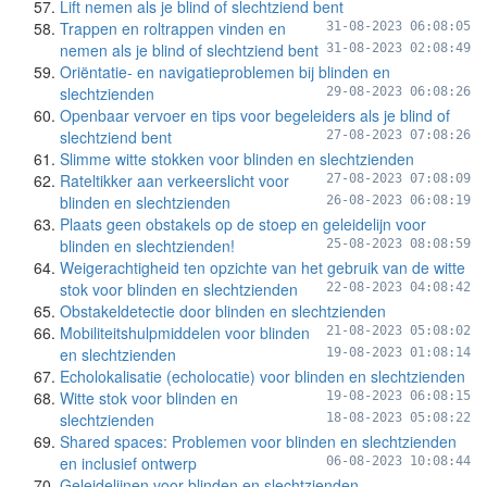
Lift nemen als je blind of slechtziend bent
Trappen en roltrappen vinden en
31-08-2023 06:08:05
nemen als je blind of slechtziend bent
31-08-2023 02:08:49
Oriëntatie- en navigatieproblemen bij blinden en
slechtzienden
29-08-2023 06:08:26
Openbaar vervoer en tips voor begeleiders als je blind of
slechtziend bent
27-08-2023 07:08:26
Slimme witte stokken voor blinden en slechtzienden
Rateltikker aan verkeerslicht voor
27-08-2023 07:08:09
blinden en slechtzienden
26-08-2023 06:08:19
Plaats geen obstakels op de stoep en geleidelijn voor
blinden en slechtzienden!
25-08-2023 08:08:59
Weigerachtigheid ten opzichte van het gebruik van de witte
stok voor blinden en slechtzienden
22-08-2023 04:08:42
Obstakeldetectie door blinden en slechtzienden
Mobiliteitshulpmiddelen voor blinden
21-08-2023 05:08:02
en slechtzienden
19-08-2023 01:08:14
Echolokalisatie (echolocatie) voor blinden en slechtzienden
Witte stok voor blinden en
19-08-2023 06:08:15
slechtzienden
18-08-2023 05:08:22
Shared spaces: Problemen voor blinden en slechtzienden
en inclusief ontwerp
06-08-2023 10:08:44
Geleidelijnen voor blinden en slechtzienden