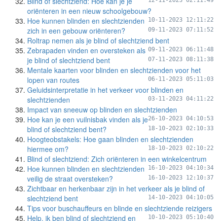
Blind of slechtziend: Hoe kan je je
12-11-2023 02:11:49
oriënteren in een nieuw schoolgebouw?
Hoe kunnen blinden en slechtzienden
10-11-2023 12:11:22
zich in een gebouw oriënteren?
09-11-2023 07:11:52
Roltrap nemen als je blind of slechtziend bent
Zebrapaden vinden en oversteken als
09-11-2023 06:11:48
je blind of slechtziend bent
07-11-2023 08:11:38
Mentale kaarten voor blinden en slechtzienden voor het
lopen van routes
06-11-2023 05:11:03
Geluidsinterpretatie in het verkeer voor blinden en
slechtzienden
03-11-2023 04:11:22
Impact van sneeuw op blinden en slechtzienden
Hoe kan je een vuilnisbak vinden als je
26-10-2023 04:10:53
blind of slechtziend bent?
18-10-2023 02:10:33
Hoogteobstakels: Hoe gaan blinden en slechtzienden
hiermee om?
18-10-2023 02:10:22
Blind of slechtziend: Zich oriënteren in een winkelcentrum
Hoe kunnen blinden en slechtzienden
16-10-2023 04:10:34
veilig de straat oversteken?
16-10-2023 12:10:37
Zichtbaar en herkenbaar zijn in het verkeer als je blind of
slechtziend bent
14-10-2023 04:10:05
Tips voor buschauffeurs en blinde en slechtziende reizigers
Help, ik ben blind of slechtziend en
10-10-2023 05:10:40