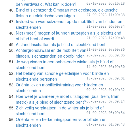
ben verdwaald. Wat kan ik doen?
08-10-2023 05:10:18
Blind of slechtziend: Omgaan met deelsteps, elektrische
fietsen en elektrische voertuigen
27-09-2023 11:09:38
Invloed van weerseizoenen op de mobiliteit van blinden en
slechtzienden
21-09-2023 06:09:34
Niet (meer) mogen of kunnen autorijden als je slechtziend
of blind bent of wordt
21-09-2023 12:09:48
Afstand inschatten als je blind of slechtziend bent
Achtergrondlawaai en de mobiliteit van
21-09-2023 07:09:36
blinden, slechtzienden en doofblinden
20-09-2023 05:09:06
Je weg vinden in een onbekende winkel als je blind of
slechtziend bent
14-09-2023 03:09:50
Het belang van schone geleidelijnen voor blinde en
slechtziende personen
13-09-2023 07:09:01
Oriëntatie- en mobiliteitstraining voor blinden en
slechtzienden
09-09-2023 02:09:32
Hoe weet je wanneer je moet uitstappen (bus, trein, tram,
metro) als je blind of slechtziend bent?
05-09-2023 07:09:14
Zich veilig verplaatsen in de winter als je blind of
slechtziend bent
01-09-2023 05:09:54
Oriëntatie- en herkenningspunten voor blinden en
slechtzienden
01-09-2023 01:09:43