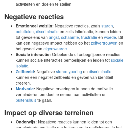
activiteiten en doelen te stellen.
Negatieve reacties
Emotioneel welzijn:
Negatieve reacties, zoals
staren
,
betuttelen
,
discriminatie
en zelfs intimidatie, kunnen leiden
tot gevoelens van
angst
,
schaamte
,
frustratie
en
woede
. Dit
kan een negatieve impact hebben op het
zelfvertrouwen
en
het gevoel van
eigenwaarde
.
Sociale interactie:
Onbeleefde of onbegrijpende reacties
kunnen sociale interacties bemoeilijken en leiden tot
sociale
isolatie
.
Zelfbeeld
:
Negatieve
stereotypering
en
discriminatie
kunnen een negatief zelfbeeld en gevoel van identiteit
creëren.
Motivatie
:
Negatieve ervaringen kunnen de motivatie
verminderen om deel te nemen aan activiteiten en
buitenshuis
te gaan.
Impact op diverse terreinen
Onderwijs:
Negatieve reacties kunnen leiden tot een
verminderde motivatie om te leren en te participeren in het