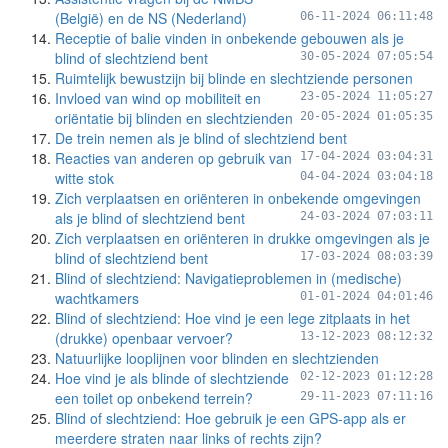
(België) en de NS (Nederland)
06-11-2024 06:11:48
Receptie of balie vinden in onbekende gebouwen als je
blind of slechtziend bent
30-05-2024 07:05:54
Ruimtelijk bewustzijn bij blinde en slechtziende personen
Invloed van wind op mobiliteit en
23-05-2024 11:05:27
oriëntatie bij blinden en slechtzienden
20-05-2024 01:05:35
De trein nemen als je blind of slechtziend bent
Reacties van anderen op gebruik van
17-04-2024 03:04:31
witte stok
04-04-2024 03:04:18
Zich verplaatsen en oriënteren in onbekende omgevingen
als je blind of slechtziend bent
24-03-2024 07:03:11
Zich verplaatsen en oriënteren in drukke omgevingen als je
blind of slechtziend bent
17-03-2024 08:03:39
Blind of slechtziend: Navigatieproblemen in (medische)
wachtkamers
01-01-2024 04:01:46
Blind of slechtziend: Hoe vind je een lege zitplaats in het
(drukke) openbaar vervoer?
13-12-2023 08:12:32
Natuurlijke looplijnen voor blinden en slechtzienden
Hoe vind je als blinde of slechtziende
02-12-2023 01:12:28
een toilet op onbekend terrein?
29-11-2023 07:11:16
Blind of slechtziend: Hoe gebruik je een GPS-app als er
meerdere straten naar links of rechts zijn?