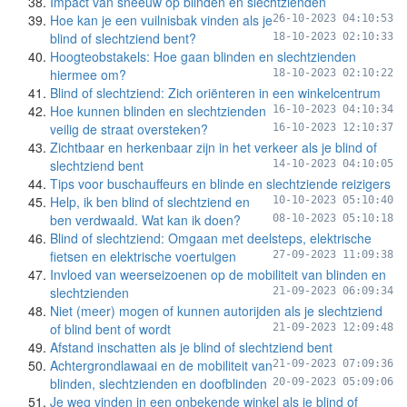
Impact van sneeuw op blinden en slechtzienden
Hoe kan je een vuilnisbak vinden als je
26-10-2023 04:10:53
blind of slechtziend bent?
18-10-2023 02:10:33
Hoogteobstakels: Hoe gaan blinden en slechtzienden
hiermee om?
18-10-2023 02:10:22
Blind of slechtziend: Zich oriënteren in een winkelcentrum
Hoe kunnen blinden en slechtzienden
16-10-2023 04:10:34
veilig de straat oversteken?
16-10-2023 12:10:37
Zichtbaar en herkenbaar zijn in het verkeer als je blind of
slechtziend bent
14-10-2023 04:10:05
Tips voor buschauffeurs en blinde en slechtziende reizigers
Help, ik ben blind of slechtziend en
10-10-2023 05:10:40
ben verdwaald. Wat kan ik doen?
08-10-2023 05:10:18
Blind of slechtziend: Omgaan met deelsteps, elektrische
fietsen en elektrische voertuigen
27-09-2023 11:09:38
Invloed van weerseizoenen op de mobiliteit van blinden en
slechtzienden
21-09-2023 06:09:34
Niet (meer) mogen of kunnen autorijden als je slechtziend
of blind bent of wordt
21-09-2023 12:09:48
Afstand inschatten als je blind of slechtziend bent
Achtergrondlawaai en de mobiliteit van
21-09-2023 07:09:36
blinden, slechtzienden en doofblinden
20-09-2023 05:09:06
Je weg vinden in een onbekende winkel als je blind of