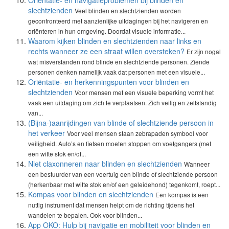
Oriëntatie- en navigatieproblemen bij blinden en
slechtzienden
Veel blinden en slechtzienden worden
geconfronteerd met aanzienlijke uitdagingen bij het navigeren en
oriënteren in hun omgeving. Doordat visuele informatie...
Waarom kijken blinden en slechtzienden naar links en
rechts wanneer ze een straat willen oversteken?
Er zijn nogal
wat misverstanden rond blinde en slechtziende personen. Ziende
personen denken namelijk vaak dat personen met een visuele...
Oriëntatie- en herkenningspunten voor blinden en
slechtzienden
Voor mensen met een visuele beperking vormt het
vaak een uitdaging om zich te verplaatsen. Zich veilig en zelfstandig
van...
(Bijna-)aanrijdingen van blinde of slechtziende persoon in
het verkeer
Voor veel mensen staan zebrapaden symbool voor
veiligheid. Auto’s en fietsen moeten stoppen om voetgangers (met
een witte stok en/of...
Niet claxonneren naar blinden en slechtzienden
Wanneer
een bestuurder van een voertuig een blinde of slechtziende persoon
(herkenbaar met witte stok en/of een geleidehond) tegenkomt, roept...
Kompas voor blinden en slechtzienden
Een kompas is een
nuttig instrument dat mensen helpt om de richting tijdens het
wandelen te bepalen. Ook voor blinden...
App OKO: Hulp bij navigatie en mobiliteit voor blinden en