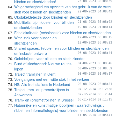
blinden en slechtzienden!
25-08-2023 08:08:59
Weigerachtigheid ten opzichte van het gebruik van de witte
stok voor blinden en slechtzienden
22-08-2023 04:08:42
Obstakeldetectie door blinden en slechtzienden
Mobiliteitshulpmiddelen voor blinden
21-08-2023 05:08:02
en slechtzienden
19-08-2023 01:08:14
Echolokalisatie (echolocatie) voor blinden en slechtzienden
Witte stok voor blinden en
19-08-2023 06:08:15
slechtzienden
18-08-2023 05:08:22
Shared spaces: Problemen voor blinden en slechtzienden
en inclusief ontwerp
06-08-2023 10:08:44
Geleidelijnen voor blinden en slechtzienden
Blind of slechtziend: Nieuwe routes
04-08-2023 06:08:46
lopen
03-08-2023 03:08:59
Traject tramlijnen in Gent
03-08-2023 01:08:17
Voetgangers met een witte stok in het verkeer
NS: Alle treinstations in Nederland
02-08-2023 02:08:31
Traject tram- en premetrolijnen in
07-12-2014 06:12:58
Antwerpen
07-12-2014 06:12:44
Tram- en (pre)metrolijnen in Brussel
05-11-2014 09:11:15
Natuurlijke en kunstmatige looplijnen (waarschuwings-,
ribbel- en informatietegels) voor blinden en slechtzienden
11-05-2014 03:05:41