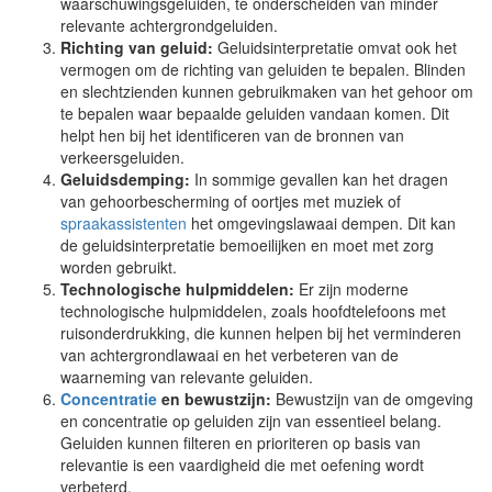
waarschuwingsgeluiden, te onderscheiden van minder
relevante achtergrondgeluiden.
Richting van geluid:
Geluidsinterpretatie omvat ook het
vermogen om de richting van geluiden te bepalen. Blinden
en slechtzienden kunnen gebruikmaken van het gehoor om
te bepalen waar bepaalde geluiden vandaan komen. Dit
helpt hen bij het identificeren van de bronnen van
verkeersgeluiden.
Geluidsdemping:
In sommige gevallen kan het dragen
van gehoorbescherming of oortjes met muziek of
spraakassistenten
het omgevingslawaai dempen. Dit kan
de geluidsinterpretatie bemoeilijken en moet met zorg
worden gebruikt.
Technologische hulpmiddelen:
Er zijn moderne
technologische hulpmiddelen, zoals hoofdtelefoons met
ruisonderdrukking, die kunnen helpen bij het verminderen
van achtergrondlawaai en het verbeteren van de
waarneming van relevante geluiden.
Concentratie
en bewustzijn:
Bewustzijn van de omgeving
en concentratie op geluiden zijn van essentieel belang.
Geluiden kunnen filteren en prioriteren op basis van
relevantie is een vaardigheid die met oefening wordt
verbeterd.