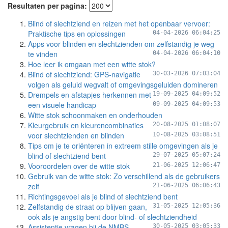
Resultaten per pagina:
Blind of slechtziend en reizen met het openbaar vervoer:
Praktische tips en oplossingen
04-04-2026 06:04:25
Apps voor blinden en slechtzienden om zelfstandig je weg
te vinden
04-04-2026 06:04:10
Hoe leer ik omgaan met een witte stok?
Blind of slechtziend: GPS-navigatie
30-03-2026 07:03:04
volgen als geluid wegvalt of omgevingsgeluiden domineren
Drempels en afstapjes herkennen met
19-09-2025 04:09:52
een visuele handicap
09-09-2025 04:09:53
Witte stok schoonmaken en onderhouden
Kleurgebruik en kleurencombinaties
20-08-2025 01:08:07
voor slechtzienden en blinden
10-08-2025 03:08:51
Tips om je te oriënteren in extreem stille omgevingen als je
blind of slechtziend bent
29-07-2025 05:07:24
Vooroordelen over de witte stok
21-06-2025 12:06:47
Gebruik van de witte stok: Zo verschillend als de gebruikers
zelf
21-06-2025 06:06:43
Richtingsgevoel als je blind of slechtziend bent
Zelfstandig de straat op blijven gaan,
31-05-2025 12:05:36
ook als je angstig bent door blind- of slechtziendheid
Assistentie vragen bij de NMBS
30-05-2025 03:05:33