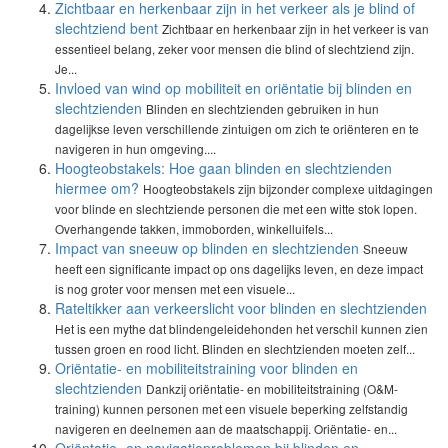
Zichtbaar en herkenbaar zijn in het verkeer als je blind of
slechtziend bent
Zichtbaar en herkenbaar zijn in het verkeer is van
essentieel belang, zeker voor mensen die blind of slechtziend zijn.
Je...
Invloed van wind op mobiliteit en oriëntatie bij blinden en
slechtzienden
Blinden en slechtzienden gebruiken in hun
dagelijkse leven verschillende zintuigen om zich te oriënteren en te
navigeren in hun omgeving....
Hoogteobstakels: Hoe gaan blinden en slechtzienden
hiermee om?
Hoogteobstakels zijn bijzonder complexe uitdagingen
voor blinde en slechtziende personen die met een witte stok lopen.
Overhangende takken, immoborden, winkelluifels...
Impact van sneeuw op blinden en slechtzienden
Sneeuw
heeft een significante impact op ons dagelijks leven, en deze impact
is nog groter voor mensen met een visuele...
Rateltikker aan verkeerslicht voor blinden en slechtzienden
Het is een mythe dat blindengeleidehonden het verschil kunnen zien
tussen groen en rood licht. Blinden en slechtzienden moeten zelf...
Oriëntatie- en mobiliteitstraining voor blinden en
slechtzienden
Dankzij oriëntatie- en mobiliteitstraining (O&M-
training) kunnen personen met een visuele beperking zelfstandig
navigeren en deelnemen aan de maatschappij. Oriëntatie- en...