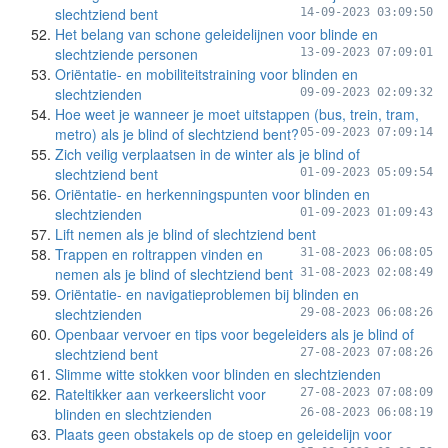
slechtziend bent
14-09-2023 03:09:50
Het belang van schone geleidelijnen voor blinde en
slechtziende personen
13-09-2023 07:09:01
Oriëntatie- en mobiliteitstraining voor blinden en
slechtzienden
09-09-2023 02:09:32
Hoe weet je wanneer je moet uitstappen (bus, trein, tram,
metro) als je blind of slechtziend bent?
05-09-2023 07:09:14
Zich veilig verplaatsen in de winter als je blind of
slechtziend bent
01-09-2023 05:09:54
Oriëntatie- en herkenningspunten voor blinden en
slechtzienden
01-09-2023 01:09:43
Lift nemen als je blind of slechtziend bent
Trappen en roltrappen vinden en
31-08-2023 06:08:05
nemen als je blind of slechtziend bent
31-08-2023 02:08:49
Oriëntatie- en navigatieproblemen bij blinden en
slechtzienden
29-08-2023 06:08:26
Openbaar vervoer en tips voor begeleiders als je blind of
slechtziend bent
27-08-2023 07:08:26
Slimme witte stokken voor blinden en slechtzienden
Rateltikker aan verkeerslicht voor
27-08-2023 07:08:09
blinden en slechtzienden
26-08-2023 06:08:19
Plaats geen obstakels op de stoep en geleidelijn voor