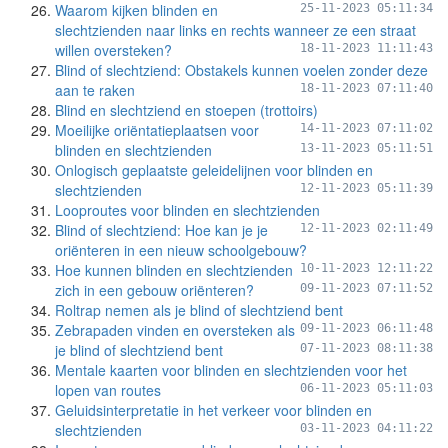
Waarom kijken blinden en
25-11-2023 05:11:34
slechtzienden naar links en rechts wanneer ze een straat
willen oversteken?
18-11-2023 11:11:43
Blind of slechtziend: Obstakels kunnen voelen zonder deze
aan te raken
18-11-2023 07:11:40
Blind en slechtziend en stoepen (trottoirs)
Moeilijke oriëntatieplaatsen voor
14-11-2023 07:11:02
blinden en slechtzienden
13-11-2023 05:11:51
Onlogisch geplaatste geleidelijnen voor blinden en
slechtzienden
12-11-2023 05:11:39
Looproutes voor blinden en slechtzienden
Blind of slechtziend: Hoe kan je je
12-11-2023 02:11:49
oriënteren in een nieuw schoolgebouw?
Hoe kunnen blinden en slechtzienden
10-11-2023 12:11:22
zich in een gebouw oriënteren?
09-11-2023 07:11:52
Roltrap nemen als je blind of slechtziend bent
Zebrapaden vinden en oversteken als
09-11-2023 06:11:48
je blind of slechtziend bent
07-11-2023 08:11:38
Mentale kaarten voor blinden en slechtzienden voor het
lopen van routes
06-11-2023 05:11:03
Geluidsinterpretatie in het verkeer voor blinden en
slechtzienden
03-11-2023 04:11:22