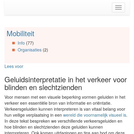
Spring
Toggle
naar
navigati
de
inhoud
(Accesskey
Mobiliteit
Spring
1)
naar
Spring
Info
(77)
Artikels
naar
Organisaties
(2)
Spring
de
naar
primaire
Info
zijbalk
Lees voor
Spring
(Accesskey
naar
2)
Geluidsinterpretatie in het verkeer voor
Organisaties
blinden en slechtzienden
Spring
naar
Voor mensen met een visuele beperking vormen geluiden in het
Social
verkeer een essentiële bron van informatie en oriëntatie.
media
Verkeersgeluiden kunnen interpreteren is van vitaal belang voor
hun veilige verplaatsing in een
wereld die voornamelijk visueel is
.
In deze tekst bespreken we verschillende verkeersgeluiden en
hoe blinden en slechtzienden deze geluiden kunnen
interpreteren. Ook komen uitdagingen en tips aan bod om deze