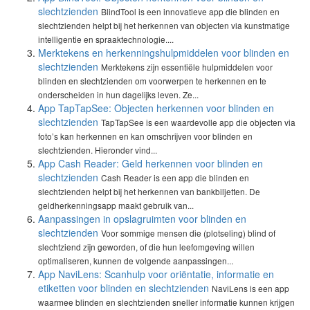
slechtzienden
BlindTool is een innovatieve app die blinden en
slechtzienden helpt bij het herkennen van objecten via kunstmatige
intelligentie en spraaktechnologie....
Merktekens en herkenningshulpmiddelen voor blinden en
slechtzienden
Merktekens zijn essentiële hulpmiddelen voor
blinden en slechtzienden om voorwerpen te herkennen en te
onderscheiden in hun dagelijks leven. Ze...
App TapTapSee: Objecten herkennen voor blinden en
slechtzienden
TapTapSee is een waardevolle app die objecten via
foto’s kan herkennen en kan omschrijven voor blinden en
slechtzienden. Hieronder vind...
App Cash Reader: Geld herkennen voor blinden en
slechtzienden
Cash Reader is een app die blinden en
slechtzienden helpt bij het herkennen van bankbiljetten. De
geldherkenningsapp maakt gebruik van...
Aanpassingen in opslagruimten voor blinden en
slechtzienden
Voor sommige mensen die (plotseling) blind of
slechtziend zijn geworden, of die hun leefomgeving willen
optimaliseren, kunnen de volgende aanpassingen...
App NaviLens: Scanhulp voor oriëntatie, informatie en
etiketten voor blinden en slechtzienden
NaviLens is een app
waarmee blinden en slechtzienden sneller informatie kunnen krijgen