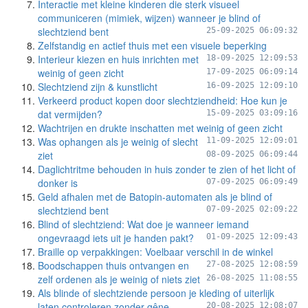
Interactie met kleine kinderen die sterk visueel
communiceren (mimiek, wijzen) wanneer je blind of
slechtziend bent
25-09-2025 06:09:32
Zelfstandig en actief thuis met een visuele beperking
Interieur kiezen en huis inrichten met
18-09-2025 12:09:53
weinig of geen zicht
17-09-2025 06:09:14
Slechtziend zijn & kunstlicht
16-09-2025 12:09:10
Verkeerd product kopen door slechtziendheid: Hoe kun je
dat vermijden?
15-09-2025 03:09:16
Wachtrijen en drukte inschatten met weinig of geen zicht
Was ophangen als je weinig of slecht
11-09-2025 12:09:01
ziet
08-09-2025 06:09:44
Daglichtritme behouden in huis zonder te zien of het licht of
donker is
07-09-2025 06:09:49
Geld afhalen met de Batopin-automaten als je blind of
slechtziend bent
07-09-2025 02:09:22
Blind of slechtziend: Wat doe je wanneer iemand
ongevraagd iets uit je handen pakt?
01-09-2025 12:09:43
Braille op verpakkingen: Voelbaar verschil in de winkel
Boodschappen thuis ontvangen en
27-08-2025 12:08:59
zelf ordenen als je weinig of niets ziet
26-08-2025 11:08:55
Als blinde of slechtziende persoon je kleding of uiterlijk
laten controleren zonder gêne
20-08-2025 12:08:07