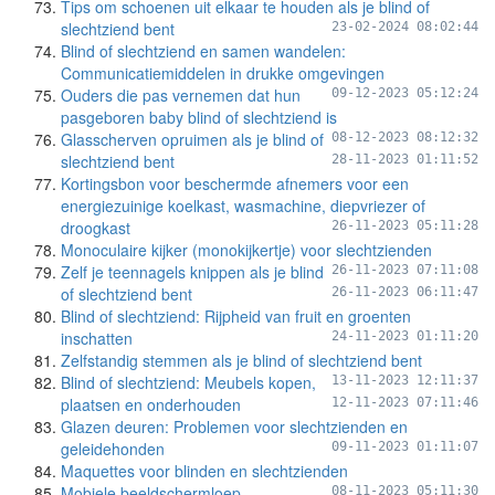
Tips om schoenen uit elkaar te houden als je blind of
slechtziend bent
23-02-2024 08:02:44
Blind of slechtziend en samen wandelen:
Communicatiemiddelen in drukke omgevingen
Ouders die pas vernemen dat hun
09-12-2023 05:12:24
pasgeboren baby blind of slechtziend is
Glasscherven opruimen als je blind of
08-12-2023 08:12:32
slechtziend bent
28-11-2023 01:11:52
Kortingsbon voor beschermde afnemers voor een
energiezuinige koelkast, wasmachine, diepvriezer of
droogkast
26-11-2023 05:11:28
Monoculaire kijker (monokijkertje) voor slechtzienden
Zelf je teennagels knippen als je blind
26-11-2023 07:11:08
of slechtziend bent
26-11-2023 06:11:47
Blind of slechtziend: Rijpheid van fruit en groenten
inschatten
24-11-2023 01:11:20
Zelfstandig stemmen als je blind of slechtziend bent
Blind of slechtziend: Meubels kopen,
13-11-2023 12:11:37
plaatsen en onderhouden
12-11-2023 07:11:46
Glazen deuren: Problemen voor slechtzienden en
geleidehonden
09-11-2023 01:11:07
Maquettes voor blinden en slechtzienden
Mobiele beeldschermloep
08-11-2023 05:11:30