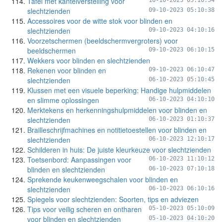
Tafel met kantelverstelling voor
10-10-2023 05:10:54
slechtzienden
09-10-2023 05:10:38
Accessoires voor de witte stok voor blinden en
slechtzienden
09-10-2023 04:10:16
Voorzetschermen (beeldschermvergroters) voor
beeldschermen
09-10-2023 06:10:15
Wekkers voor blinden en slechtzienden
Rekenen voor blinden en
09-10-2023 06:10:47
slechtzienden
06-10-2023 05:10:45
Klussen met een visuele beperking: Handige hulpmiddelen
en slimme oplossingen
06-10-2023 04:10:10
Merktekens en herkenningshulpmiddelen voor blinden en
slechtzienden
06-10-2023 01:10:37
Brailleschrijfmachines en notitietoestellen voor blinden en
slechtzienden
06-10-2023 12:10:17
Schilderen in huis: De juiste kleurkeuze voor slechtzienden
Toetsenbord: Aanpassingen voor
06-10-2023 11:10:12
blinden en slechtzienden
06-10-2023 07:10:18
Sprekende keukenweegschalen voor blinden en
slechtzienden
06-10-2023 06:10:16
Spiegels voor slechtzienden: Soorten, tips en adviezen
Tips voor veilig scheren en ontharen
05-10-2023 05:10:09
voor blinden en slechtzienden
05-10-2023 04:10:20