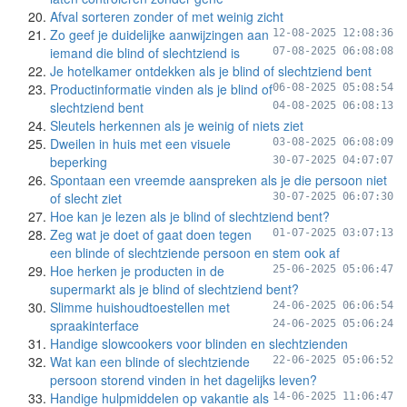
Afval sorteren zonder of met weinig zicht
Zo geef je duidelijke aanwijzingen aan
12-08-2025 12:08:36
iemand die blind of slechtziend is
07-08-2025 06:08:08
Je hotelkamer ontdekken als je blind of slechtziend bent
Productinformatie vinden als je blind of
06-08-2025 05:08:54
slechtziend bent
04-08-2025 06:08:13
Sleutels herkennen als je weinig of niets ziet
Dweilen in huis met een visuele
03-08-2025 06:08:09
beperking
30-07-2025 04:07:07
Spontaan een vreemde aanspreken als je die persoon niet
of slecht ziet
30-07-2025 06:07:30
Hoe kan je lezen als je blind of slechtziend bent?
Zeg wat je doet of gaat doen tegen
01-07-2025 03:07:13
een blinde of slechtziende persoon en stem ook af
Hoe herken je producten in de
25-06-2025 05:06:47
supermarkt als je blind of slechtziend bent?
Slimme huishoudtoestellen met
24-06-2025 06:06:54
spraakinterface
24-06-2025 05:06:24
Handige slowcookers voor blinden en slechtzienden
Wat kan een blinde of slechtziende
22-06-2025 05:06:52
persoon storend vinden in het dagelijks leven?
Handige hulpmiddelen op vakantie als
14-06-2025 11:06:47