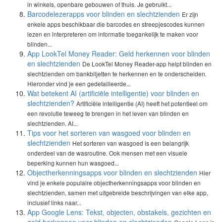
in winkels, openbare gebouwen of thuis. Je gebruikt...
Barcodelezerapps voor blinden en slechtzienden
Er zijn
enkele apps beschikbaar die barcodes en streepjescodes kunnen
lezen en interpreteren om informatie toegankelijk te maken voor
blinden...
App LookTel Money Reader: Geld herkennen voor blinden
en slechtzienden
De LookTel Money Reader-app helpt blinden en
slechtzienden om bankbiljetten te herkennen en te onderscheiden.
Hieronder vind je een gedetailleerde...
Wat betekent AI (artificiële intelligentie) voor blinden en
slechtzienden?
Artificiële intelligentie (AI) heeft het potentieel om
een revolutie teweeg te brengen in het leven van blinden en
slechtzienden. AI...
Tips voor het sorteren van wasgoed voor blinden en
slechtzienden
Het sorteren van wasgoed is een belangrijk
onderdeel van de wasroutine. Ook mensen met een visuele
beperking kunnen hun wasgoed...
Objectherkenningsapps voor blinden en slechtzienden
Hier
vind je enkele populaire objectherkenningsapps voor blinden en
slechtzienden, samen met uitgebreide beschrijvingen van elke app,
inclusief links naar...
App Google Lens: Tekst, objecten, obstakels, gezichten en