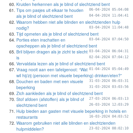
Kruiden herkennen als je blind of slechtziend bent
Tips om pasjes uit elkaar te houden
06-04-2024 05:04:08
als je blind of slechtziend bent
04-04-2024 11:04:41
Waarom hebben niet alle blinden en slechtzienden hulp
nodig?
03-04-2024 11:04:48
Tijd opmeten als je blind of slechtziend bent
Porties eten inschatten en
03-04-2024 07:04:50
opscheppen als je blind of slechtziend bent
Bril blijven dragen als je zicht te slecht
03-04-2024 06:04:31
is
02-04-2024 07:04:12
Vervaldata lezen als je blind of slechtziend bent
Vraag nooit aan een tafelgenoot: “Wat
01-04-2024 05:04:49
wil hij/zij (persoon met visuele beperking) drinken/eten?”
Douchen en baden met een visuele
31-03-2024 06:03:31
beperking
31-03-2024 03:03:56
Zich aankleden als je blind of slechtziend bent
Stof afdoen (afstoffen) als je blind of
27-03-2024 06:03:13
slechtziend bent
26-03-2024 12:03:29
Hulp bieden aan gasten met visuele beperking in hotels en
restaurants
16-03-2024 04:03:52
Waarom gebruiken niet alle blinden en slechtzienden
hulpmiddelen?
23-02-2024 08:02:10