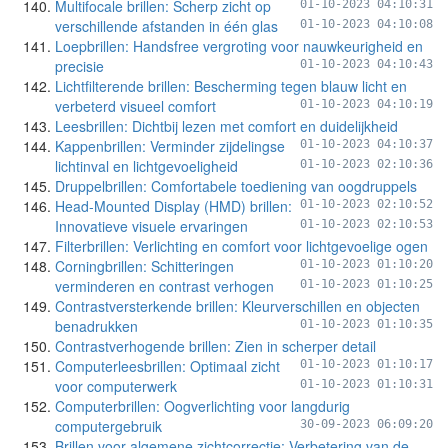
Multifocale brillen: Scherp zicht op
01-10-2023 04:10:31
verschillende afstanden in één glas
01-10-2023 04:10:08
Loepbrillen: Handsfree vergroting voor nauwkeurigheid en
precisie
01-10-2023 04:10:43
Lichtfilterende brillen: Bescherming tegen blauw licht en
verbeterd visueel comfort
01-10-2023 04:10:19
Leesbrillen: Dichtbij lezen met comfort en duidelijkheid
Kappenbrillen: Verminder zijdelingse
01-10-2023 04:10:37
lichtinval en lichtgevoeligheid
01-10-2023 02:10:36
Druppelbrillen: Comfortabele toediening van oogdruppels
Head-Mounted Display (HMD) brillen:
01-10-2023 02:10:52
Innovatieve visuele ervaringen
01-10-2023 02:10:53
Filterbrillen: Verlichting en comfort voor lichtgevoelige ogen
Corningbrillen: Schitteringen
01-10-2023 01:10:20
verminderen en contrast verhogen
01-10-2023 01:10:25
Contrastversterkende brillen: Kleurverschillen en objecten
benadrukken
01-10-2023 01:10:35
Contrastverhogende brillen: Zien in scherper detail
Computerleesbrillen: Optimaal zicht
01-10-2023 01:10:17
voor computerwerk
01-10-2023 01:10:31
Computerbrillen: Oogverlichting voor langdurig
computergebruik
30-09-2023 06:09:20
Brillen voor algemene zichtcorrectie: Verbetering van de