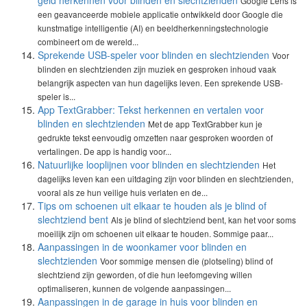
geld herkennen voor blinden en slechtzienden
Google Lens is
een geavanceerde mobiele applicatie ontwikkeld door Google die
kunstmatige intelligentie (AI) en beeldherkenningstechnologie
combineert om de wereld...
Sprekende USB-speler voor blinden en slechtzienden
Voor
blinden en slechtzienden zijn muziek en gesproken inhoud vaak
belangrijk aspecten van hun dagelijks leven. Een sprekende USB-
speler is...
App TextGrabber: Tekst herkennen en vertalen voor
blinden en slechtzienden
Met de app TextGrabber kun je
gedrukte tekst eenvoudig omzetten naar gesproken woorden of
vertalingen. De app is handig voor...
Natuurlijke looplijnen voor blinden en slechtzienden
Het
dagelijks leven kan een uitdaging zijn voor blinden en slechtzienden,
vooral als ze hun veilige huis verlaten en de...
Tips om schoenen uit elkaar te houden als je blind of
slechtziend bent
Als je blind of slechtziend bent, kan het voor soms
moeilijk zijn om schoenen uit elkaar te houden. Sommige paar...
Aanpassingen in de woonkamer voor blinden en
slechtzienden
Voor sommige mensen die (plotseling) blind of
slechtziend zijn geworden, of die hun leefomgeving willen
optimaliseren, kunnen de volgende aanpassingen...
Aanpassingen in de garage in huis voor blinden en