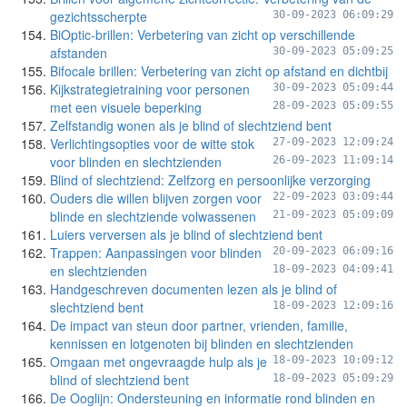
gezichtsscherpte
30-09-2023 06:09:29
BiOptic-brillen: Verbetering van zicht op verschillende
afstanden
30-09-2023 05:09:25
Bifocale brillen: Verbetering van zicht op afstand en dichtbij
Kijkstrategietraining voor personen
30-09-2023 05:09:44
met een visuele beperking
28-09-2023 05:09:55
Zelfstandig wonen als je blind of slechtziend bent
Verlichtingsopties voor de witte stok
27-09-2023 12:09:24
voor blinden en slechtzienden
26-09-2023 11:09:14
Blind of slechtziend: Zelfzorg en persoonlijke verzorging
Ouders die willen blijven zorgen voor
22-09-2023 03:09:44
blinde en slechtziende volwassenen
21-09-2023 05:09:09
Luiers verversen als je blind of slechtziend bent
Trappen: Aanpassingen voor blinden
20-09-2023 06:09:16
en slechtzienden
18-09-2023 04:09:41
Handgeschreven documenten lezen als je blind of
slechtziend bent
18-09-2023 12:09:16
De impact van steun door partner, vrienden, familie,
kennissen en lotgenoten bij blinden en slechtzienden
Omgaan met ongevraagde hulp als je
18-09-2023 10:09:12
blind of slechtziend bent
18-09-2023 05:09:29
De Ooglijn: Ondersteuning en informatie rond blinden en