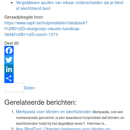
Vergelijkbare spullen van elkaar onderscheiden als je blind
of slechtziend bent
Geraadpleegde bron:
https://www.vaph.be/hulpmiddelen/databank?
f%5B0%5D=doelgroep~visuele-handicap-
366&f%5B1%5D=soort~1073
Deel dit:
Facebook
Twitter
LinkedIn
Delen
Gerelateerde berichten:
Merkpasta voor blinden en slechtzienden
Merkpasta, ook wel
markeerpasta genoemd, is een waardevol hulpmiddel dat blinden en
slechtzienden helpt bij het dagelijkse leven1. Hiermee is...
App BlindTool: Objecten herkennen voor blinden en