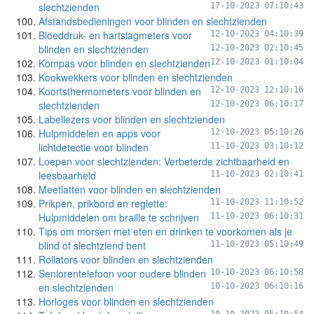
slechtzienden
17-10-2023 07:10:43
Afstandsbedieningen voor blinden en slechtzienden
Bloeddruk- en hartslagmeters voor
12-10-2023 04:10:39
blinden en slechtzienden
12-10-2023 02:10:45
Kompas voor blinden en slechtzienden
12-10-2023 01:10:04
Kookwekkers voor blinden en slechtzienden
Koortsthermometers voor blinden en
12-10-2023 12:10:16
slechtzienden
12-10-2023 06:10:17
Labellezers voor blinden en slechtzienden
Hulpmiddelen en apps voor
12-10-2023 05:10:26
lichtdetectie voor blinden
11-10-2023 03:10:12
Loepen voor slechtzienden: Verbeterde zichtbaarheid en
leesbaarheid
11-10-2023 02:10:41
Meetlatten voor blinden en slechtzienden
Prikpen, prikbord en reglette:
11-10-2023 11:10:52
Hulpmiddelen om braille te schrijven
11-10-2023 06:10:31
Tips om morsen met eten en drinken te voorkomen als je
blind of slechtziend bent
11-10-2023 05:10:49
Rollators voor blinden en slechtzienden
Seniorentelefoon voor oudere blinden
10-10-2023 06:10:58
en slechtzienden
10-10-2023 06:10:16
Horloges voor blinden en slechtzienden