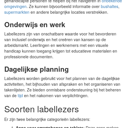
gehandicapte personen te helpen bij het navigeren in
onbekende
omgevingen
. Ze kunnen bijvoorbeeld informatie over
bushaltes
,
supermarkten
en andere belangrijke locaties verstrekken.
Onderwijs en werk
Labellezers zijn van onschatbare waarde voor het bevorderen
van inclusief onderwijs en het creëren van kansen op de
arbeidsmarkt. Leerlingen en werknemers met een visuele
handicap kunnen toegang krijgen tot educatieve materialen en
professionele documenten.
Dagelijkse planning
Labellezers worden gebruikt voor het plannen van de dagelijkse
activiteiten, het bijhouden van afspraken en het organiseren van
takenlijsten. Ze bieden onmisbare ondersteuning bij het beheren
van de
tijd
en het nakomen van verplichtingen.
Soorten labellezers
Er zijn twee belangrijke categorieën labellezers:
Apps voor smartphones en tablets
: Deze apps maken