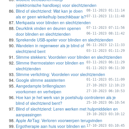
(elektronische handloep) voor slechtzienden
Blind of slechtziend: Wat kan je doen
08-11-2023 01:11:14
als er geen winkelhulp beschikbaar is?
07-11-2023 11:11:48
Merkpasta voor blinden en slechtzienden
Deurklink vinden en deuren openen
07-11-2023 07:11:56
door blinden en slechtzienden
06-11-2023 08:11:42
Sprekende USB-speler voor blinden en slechtzienden
Wandelen in regenweer als je blind of
06-11-2023 12:11:33
slechtziend bent
03-11-2023 01:11:29
Slimme stekkers: Voordelen voor blinden en slechtzienden
Slimme thermostaten voor blinden en
03-11-2023 06:11:29
slechtzienden
01-11-2023 06:11:30
Slimme verlichting: Voordelen voor slechtzienden
Google slimme assistenten
01-11-2023 05:11:09
Aangedampte brillenglazen
27-10-2023 12:10:23
voorkomen en verhelpen
27-10-2023 06:10:53
Hoe kan je het werk van je poetshulp controleren als je
blind of slechtziend bent?
25-10-2023 06:10:54
Blind of slechtziend: Leren werken met hulpmiddelen en
aanpassingen
19-10-2023 03:10:12
Apple AirTag: Verloren voorwerpen terugvinden
Ergotherapie aan huis voor blinden en
17-10-2023 03:10:45