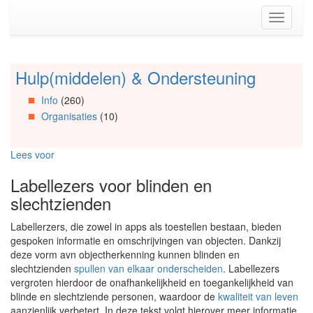
Spring
Toggle
naar
navigati
de
inhoud
(Accesskey
Hulp(middelen) & Ondersteuning
Spring
1)
naar
Spring
Info
(260)
Artikels
naar
Organisaties
(10)
Spring
de
naar
primaire
Info
zijbalk
Lees voor
Spring
(Accesskey
naar
2)
Labellezers voor blinden en
Organisaties
slechtzienden
Spring
naar
Labellerzers, die zowel in apps als toestellen bestaan, bieden
Social
gespoken informatie en omschrijvingen van objecten. Dankzij
media
deze vorm avn objectherkenning kunnen blinden en
slechtzienden
spullen van elkaar onderscheiden
. Labellezers
vergroten hierdoor de onafhankelijkheid en toegankelijkheid van
blinde en slechtziende personen, waardoor de
kwaliteit van leven
aanzienlijk verbetert. In deze tekst volgt hierover meer informatie.