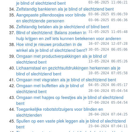
je blind of slechtziend bent
03-06-2025 11:06:21
Zelfstandig bankieren als je blind of slechtziend bent
Aangepaste pillendoosjes voor blinde
03-06-2025 05:06:59
en slechtziende personen
03-06-2025 05:06:36
Zelfstandig betalen als je slechtziend of blind bent
Blind of slechtziend: Balans zoeken in
31-05-2025 11:05:48
hulp krijgen en zelf iets kunnen betekenen voor anderen
Hoe vind je nieuwe producten in de
16-07-2024 12:07:28
winkel als je blind of slechtziend bent?
30-05-2024 06:05:06
Omgaan met productverpakkingen als je blind of
slechtziend bent
13-05-2024 06:05:26
Lichaamstaal en gezichtsuitdrukkingen herkennen als je
blind of slechtziend bent
10-05-2024 07:05:58
Omgaan met visgraten als je blind of slechtziend bent
Omgaan met buffetten als je blind of
04-05-2024 06:05:17
slechtziend bent
28-04-2024 05:04:54
Omgaan met hapjes op feestjes als je blind of slechtziend
bent
27-04-2024 05:04:54
Toegankelijke robotstofzuigers voor blinden en
slechtzienden
26-04-2024 07:04:25
Spullen op een vaste plek leggen als je blind of slechtziend
bent
23-04-2024 07:04:11