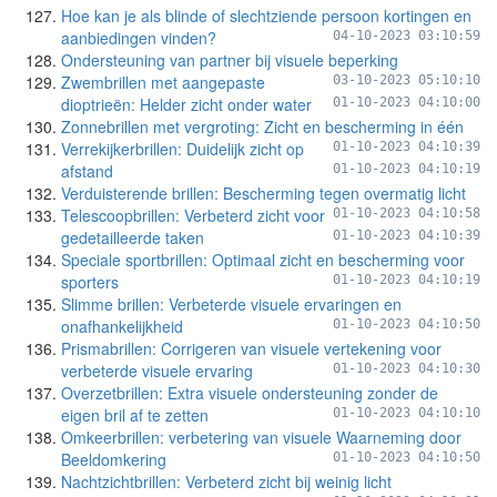
Hoe kan je als blinde of slechtziende persoon kortingen en
aanbiedingen vinden?
04-10-2023 03:10:59
Ondersteuning van partner bij visuele beperking
Zwembrillen met aangepaste
03-10-2023 05:10:10
dioptrieën: Helder zicht onder water
01-10-2023 04:10:00
Zonnebrillen met vergroting: Zicht en bescherming in één
Verrekijkerbrillen: Duidelijk zicht op
01-10-2023 04:10:39
afstand
01-10-2023 04:10:19
Verduisterende brillen: Bescherming tegen overmatig licht
Telescoopbrillen: Verbeterd zicht voor
01-10-2023 04:10:58
gedetailleerde taken
01-10-2023 04:10:39
Speciale sportbrillen: Optimaal zicht en bescherming voor
sporters
01-10-2023 04:10:19
Slimme brillen: Verbeterde visuele ervaringen en
onafhankelijkheid
01-10-2023 04:10:50
Prismabrillen: Corrigeren van visuele vertekening voor
verbeterde visuele ervaring
01-10-2023 04:10:30
Overzetbrillen: Extra visuele ondersteuning zonder de
eigen bril af te zetten
01-10-2023 04:10:10
Omkeerbrillen: verbetering van visuele Waarneming door
Beeldomkering
01-10-2023 04:10:50
Nachtzichtbrillen: Verbeterd zicht bij weinig licht