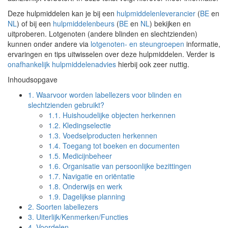
Deze hulpmiddelen kan je bij een
hulpmiddelenleverancier
(
BE
en
NL
) of bij een
hulpmiddelenbeurs
(
BE
en
NL
) bekijken en
uitproberen. Lotgenoten (andere blinden en slechtzienden)
kunnen onder andere via
lotgenoten- en steungroepen
informatie,
ervaringen en tips uitwisselen over deze hulpmiddelen. Verder is
onafhankelijk hulpmiddelenadvies
hierbij ook zeer nuttig.
Inhoudsopgave
1.
Waarvoor worden labellezers voor blinden en
slechtzienden gebruikt?
1.1.
Huishoudelijke objecten herkennen
1.2.
Kledingselectie
1.3.
Voedselproducten herkennen
1.4.
Toegang tot boeken en documenten
1.5.
Medicijnbeheer
1.6.
Organisatie van persoonlijke bezittingen
1.7.
Navigatie en oriëntatie
1.8.
Onderwijs en werk
1.9.
Dagelijkse planning
2.
Soorten labellezers
3.
Uiterlijk/Kenmerken/Functies
4.
Voordelen