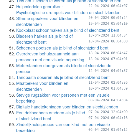
Tips om insecten te weren als je blind of slechtziend bent
Hulpmiddelen gebruiken:
22-04-2024 06:04:07
Psychologische drempels voor blinden en slechtzienden
Slimme speakers voor blinden en
20-04-2024 06:04:24
slechtzienden
19-04-2024 05:04:10
Kookplaat schoonmaken als je blind of slechtziend bent
Bladeren harken als je blind of
18-04-2024 11:04:34
slechtziend bent
18-04-2024 06:04:00
Schoenen poetsen als je blind of slechtziend bent
Overdreven behulpzaamheid aan
18-04-2024 06:04:47
personen met een visuele beperking
13-04-2024 07:04:01
Meterstanden doorgeven als blinde of slechtziende
persoon
12-04-2024 04:04:37
Tandpasta doseren als je blind of slechtziend bent
Maatbekers voor blinden en
11-04-2024 02:04:36
slechtzienden
10-04-2024 01:04:59
Stevige rugzakken voor personen met een visuele
beperking
08-04-2024 04:04:04
Digitale handtekeningen voor blinden en slechtzienden
Een dekbedhoes omdoen als je blind
07-04-2024 12:04:09
of slechtziend bent
07-04-2024 06:04:16
Zindelijkheidsproces van een kind met een visuele
beperking
06-04-2024 01:04:15