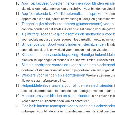
App TapTapSee: Objecten herkennen voor blinden en sle
via foto’s kan herkennen en kan omschrijven voor blinden en slecht
App “Sprekende klok”: Tijd automatisch uitspreken
De Spre
apparaten die de tijd, datum en weekdag duidelijk en gesproken wee
Toegankelijke bloedsuikermeters (glucosemeters) voor bl
controle houden van diabetes is van cruciaal belang voor de gezon
X (Twitter): Toegankelijkheidsopties en sneltoetsen voor 
voor sociale media dat voor iedereen toegankelijk moet zijn, inclus
Blindenvoetbal: Sport voor blinden en slechtzienden
Blind
sport die speciaal is ontwikkeld voor mensen met een visuele...
Klussen met een visuele beperking: Handige hulpmiddel
planken wil ophangen of meubels in elkaar wil zetten: klussen blijft
Slimme gordijnen: Voordelen (voor blinden en slechtzien
gordijnen of slimme raambekleding, zijn gordijnen die zijn uitgerust
Wekkers voor blinden en slechtzienden
Wekkers zijn een on
tijd op te staan, afspraken bij te...
Hulpmiddelenleveranciers voor blinden en slechtzienden
gespecialiseerde hulpmiddelen die hun dagelijks leven en onafhanke
Maatbekers voor blinden en slechtzienden
In de keuken is 
Voor blinden en slechtzienden kan dit echter een...
Goalball: Intense teamsport voor blinden en slechtziende
ontworpen voor blinde en slechtziende personen. Het spel combineert