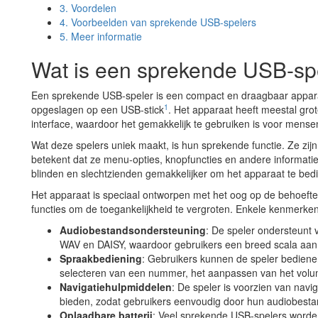
3.
Voordelen
4.
Voorbeelden van sprekende USB-spelers
5.
Meer informatie
Wat is een sprekende USB-sp
Een sprekende USB-speler is een compact en draagbaar apparaa
1
opgeslagen op een USB-stick
. Het apparaat heeft meestal gro
interface, waardoor het gemakkelijk te gebruiken is voor mens
Wat deze spelers uniek maakt, is hun sprekende functie. Ze zij
betekent dat ze menu-opties, knopfuncties en andere informat
blinden en slechtzienden gemakkelijker om het apparaat te bed
Het apparaat is speciaal ontworpen met het oog op de behoefte
functies om de toegankelijkheid te vergroten. Enkele kenmerken 
Audiobestandsondersteuning
: De speler ondersteunt 
WAV en DAISY, waardoor gebruikers een breed scala aan 
Spraakbediening
: Gebruikers kunnen de speler bediene
selecteren van een nummer, het aanpassen van het volum
Navigatiehulpmiddelen
: De speler is voorzien van nav
bieden, zodat gebruikers eenvoudig door hun audiobest
Oplaadbare batterij
: Veel sprekende USB-spelers worden