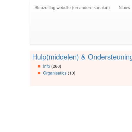
Spring
Stopzetting website (en andere kanalen)
Nieuw
naar
de
inhoud
(Accesskey
1)
Spring
naar
de
Hulp(middelen) & Ondersteunin
primaire
Spring
zijbalk
naar
Info
(260)
(Accesskey
Artikels
Organisaties
(10)
2)
Spring
naar
Info
Spring
naar
Organisaties
Spring
naar
Social
media