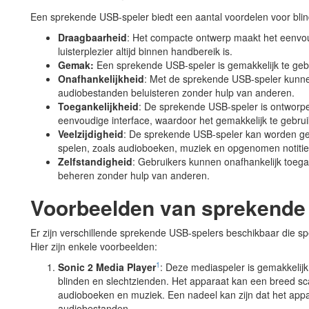
Een sprekende USB-speler biedt een aantal voordelen voor bli
Draagbaarheid
: Het compacte ontwerp maakt het eenvo
luisterplezier altijd binnen handbereik is.
Gemak:
Een sprekende USB-speler is gemakkelijk te geb
Onafhankelijkheid
: Met de sprekende USB-speler kunnen
audiobestanden beluisteren zonder hulp van anderen.
Toegankelijkheid
: De sprekende USB-speler is ontworpe
eenvoudige interface, waardoor het gemakkelijk te gebru
Veelzijdigheid
: De sprekende USB-speler kan worden geb
spelen, zoals audioboeken, muziek en opgenomen notitie
Zelfstandigheid
: Gebruikers kunnen onafhankelijk toega
beheren zonder hulp van anderen.
Voorbeelden van sprekende
Er zijn verschillende sprekende USB-spelers beschikbaar die sp
Hier zijn enkele voorbeelden:
1
Sonic 2 Media Player
: Deze mediaspeler is gemakkelijk 
blinden en slechtzienden. Het apparaat kan een breed s
audioboeken en muziek. Een nadeel kan zijn dat het appar
audiobestanden.