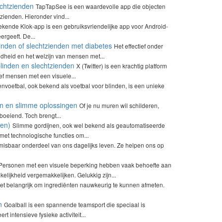
chtzienden
TapTapSee is een waardevolle app die objecten
zienden. Hieronder vind...
kende Klok-app is een gebruiksvriendelijke app voor Android-
rgeeft. De...
inden of slechtzienden met diabetes
Het effectief onder
dheid en het welzijn van mensen met...
blinden en slechtzienden
X (Twitter) is een krachtig platform
ief mensen met een visuele...
envoetbal, ook bekend als voetbal voor blinden, is een unieke
en en slimme oplossingen
Of je nu muren wil schilderen,
 boeiend. Toch brengt...
den)
Slimme gordijnen, ook wel bekend als geautomatiseerde
 met technologische functies om...
misbaar onderdeel van ons dagelijks leven. Ze helpen ons op
Personen met een visuele beperking hebben vaak behoefte aan
lijkheid vergemakkelijken. Gelukkig zijn...
het belangrijk om ingrediënten nauwkeurig te kunnen afmeten.
n
Goalball is een spannende teamsport die speciaal is
 intensieve fysieke activiteit...