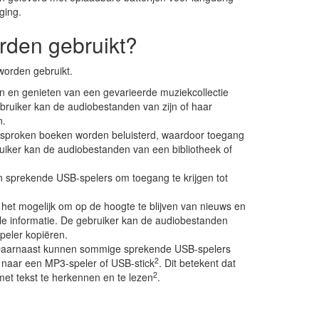
ging.
rden gebruikt?
worden gebruikt.
n en genieten van een gevarieerde muziekcollectie
bruiker kan de audiobestanden van zijn of haar
n.
esproken boeken worden beluisterd, waardoor toegang
bruiker kan de audiobestanden van een bibliotheek of
n sprekende USB-spelers om toegang te krijgen tot
 het mogelijk om op de hoogte te blijven van nieuws en
uele informatie. De gebruiker kan de audiobestanden
peler kopiëren.
Daarnaast kunnen sommige sprekende USB-spelers
2
 naar een MP3-speler of USB-stick
. Dit betekent dat
2
et tekst te herkennen en te lezen
.