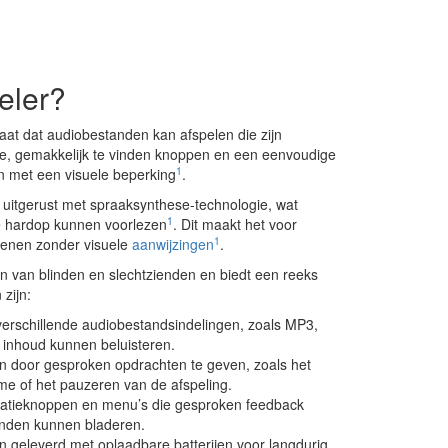
eler?
t dat audiobestanden kan afspelen die zijn
te, gemakkelijk te vinden knoppen en een eenvoudige
1
en met een visuele beperking
.
n uitgerust met spraaksynthese-technologie, wat
1
ie hardop kunnen voorlezen
. Dit maakt het voor
1
ienen zonder visuele
aanwijzingen
.
n van blinden en slechtzienden en biedt een reeks
zijn:
verschillende audiobestandsindelingen, zoals MP3,
inhoud kunnen beluisteren.
n door gesproken opdrachten te geven, zoals het
e of het pauzeren van de afspeling.
igatieknoppen en menu’s die gesproken feedback
anden kunnen bladeren.
 geleverd met oplaadbare batterijen voor langdurig