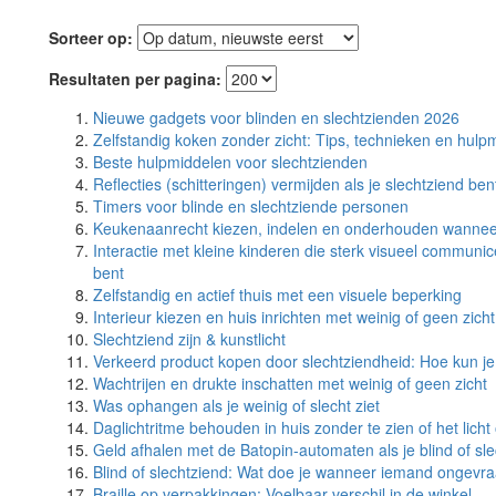
Sorteer op:
Resultaten per pagina:
Nieuwe gadgets voor blinden en slechtzienden 2026
Zelfstandig koken zonder zicht: Tips, technieken en hulp
Beste hulpmiddelen voor slechtzienden
Reflecties (schitteringen) vermijden als je slechtziend ben
Timers voor blinde en slechtziende personen
Keukenaanrecht kiezen, indelen en onderhouden wanneer 
Interactie met kleine kinderen die sterk visueel communic
bent
Zelfstandig en actief thuis met een visuele beperking
Interieur kiezen en huis inrichten met weinig of geen zicht
Slechtziend zijn & kunstlicht
Verkeerd product kopen door slechtziendheid: Hoe kun je
Wachtrijen en drukte inschatten met weinig of geen zicht
Was ophangen als je weinig of slecht ziet
Daglichtritme behouden in huis zonder te zien of het licht 
Geld afhalen met de Batopin-automaten als je blind of sl
Blind of slechtziend: Wat doe je wanneer iemand ongevraa
Braille op verpakkingen: Voelbaar verschil in de winkel