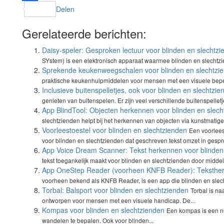
Delen
Gerelateerde berichten:
Daisy-speler: Gesproken lectuur voor blinden en slechtz
SYstem) is een elektronisch apparaat waarmee blinden en slechtzie
Sprekende keukenweegschalen voor blinden en slechtzi
praktische keukenhulpmiddelen voor mensen met een visuele beperk
Inclusieve buitenspelletjes, ook voor blinden en slechtzie
genieten van buitenspelen. Er zijn veel verschillende buitenspelletj
App BlindTool: Objecten herkennen voor blinden en slec
slechtzienden helpt bij het herkennen van objecten via kunstmatige 
Voorleestoestel voor blinden en slechtzienden
Een voorlees
voor blinden en slechtzienden dat geschreven tekst omzet in gespr
App Voice Dream Scanner: Tekst herkennen voor blinden
tekst toegankelijk maakt voor blinden en slechtzienden door middel
App OneStep Reader (voorheen KNFB Reader): Tekstherk
voorheen bekend als KNFB Reader, is een app die blinden en slecht
Torbal: Balsport voor blinden en slechtzienden
Torbal is n
ontworpen voor mensen met een visuele handicap. De...
Kompas voor blinden en slechtzienden
Een kompas is een nut
wandelen te bepalen. Ook voor blinden...