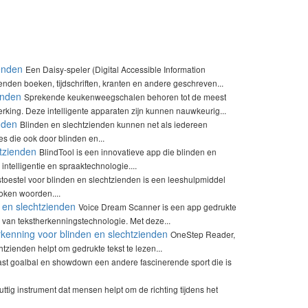
ienden
Een Daisy-speler (Digital Accessible Information
nden boeken, tijdschriften, kranten en andere geschreven...
enden
Sprekende keukenweegschalen behoren tot de meest
ing. Deze intelligente apparaten zijn kunnen nauwkeurig...
nden
Blinden en slechtzienden kunnen net als iedereen
es die ook door blinden en...
htzienden
BlindTool is een innovatieve app die blinden en
intelligentie en spraaktechnologie....
toestel voor blinden en slechtzienden is een leeshulpmiddel
oken woorden....
 en slechtzienden
Voice Dream Scanner is een app gedrukte
 van tekstherkenningstechnologie. Met deze...
enning voor blinden en slechtzienden
OneStep Reader,
zienden helpt om gedrukte tekst te lezen...
aast goalbal en showdown een andere fascinerende sport die is
tig instrument dat mensen helpt om de richting tijdens het