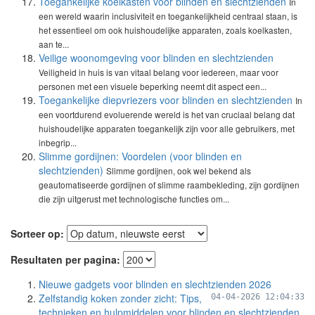
Toegankelijke koelkasten voor blinden en slechtzienden
In
een wereld waarin inclusiviteit en toegankelijkheid centraal staan, is
het essentieel om ook huishoudelijke apparaten, zoals koelkasten,
aan te...
Veilige woonomgeving voor blinden en slechtzienden
Veiligheid in huis is van vitaal belang voor iedereen, maar voor
personen met een visuele beperking neemt dit aspect een...
Toegankelijke diepvriezers voor blinden en slechtzienden
In
een voortdurend evoluerende wereld is het van cruciaal belang dat
huishoudelijke apparaten toegankelijk zijn voor alle gebruikers, met
inbegrip...
Slimme gordijnen: Voordelen (voor blinden en
slechtzienden)
Slimme gordijnen, ook wel bekend als
geautomatiseerde gordijnen of slimme raambekleding, zijn gordijnen
die zijn uitgerust met technologische functies om...
Sorteer op:
Resultaten per pagina:
Nieuwe gadgets voor blinden en slechtzienden 2026
Zelfstandig koken zonder zicht: Tips,
04-04-2026 12:04:33
technieken en hulpmiddelen voor blinden en slechtzienden