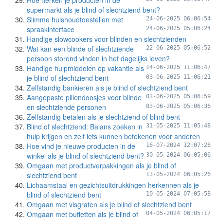
Hoe herken je producten in de
supermarkt als je blind of slechtziend bent?
Slimme huishoudtoestellen met
24-06-2025 06:06:54
spraakinterface
24-06-2025 05:06:24
Handige slowcookers voor blinden en slechtzienden
Wat kan een blinde of slechtziende
22-06-2025 05:06:52
persoon storend vinden in het dagelijks leven?
Handige hulpmiddelen op vakantie als
14-06-2025 11:06:47
je blind of slechtziend bent
03-06-2025 11:06:21
Zelfstandig bankieren als je blind of slechtziend bent
Aangepaste pillendoosjes voor blinde
03-06-2025 05:06:59
en slechtziende personen
03-06-2025 05:06:36
Zelfstandig betalen als je slechtziend of blind bent
Blind of slechtziend: Balans zoeken in
31-05-2025 11:05:48
hulp krijgen en zelf iets kunnen betekenen voor anderen
Hoe vind je nieuwe producten in de
16-07-2024 12:07:28
winkel als je blind of slechtziend bent?
30-05-2024 06:05:06
Omgaan met productverpakkingen als je blind of
slechtziend bent
13-05-2024 06:05:26
Lichaamstaal en gezichtsuitdrukkingen herkennen als je
blind of slechtziend bent
10-05-2024 07:05:58
Omgaan met visgraten als je blind of slechtziend bent
Omgaan met buffetten als je blind of
04-05-2024 06:05:17