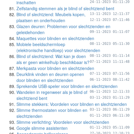
inschatten
24-11-2023 01:11:20
Zelfstandig stemmen als je blind of slechtziend bent
Blind of slechtziend: Meubels kopen,
13-11-2023 12:11:37
plaatsen en onderhouden
12-11-2023 07:11:46
Glazen deuren: Problemen voor slechtzienden en
geleidehonden
09-11-2023 01:11:07
Maquettes voor blinden en slechtzienden
Mobiele beeldschermloep
08-11-2023 05:11:30
(elektronische handloep) voor slechtzienden
Blind of slechtziend: Wat kan je doen
08-11-2023 01:11:14
als er geen winkelhulp beschikbaar is?
07-11-2023 11:11:48
Merkpasta voor blinden en slechtzienden
Deurklink vinden en deuren openen
07-11-2023 07:11:56
door blinden en slechtzienden
06-11-2023 08:11:42
Sprekende USB-speler voor blinden en slechtzienden
Wandelen in regenweer als je blind of
06-11-2023 12:11:33
slechtziend bent
03-11-2023 01:11:29
Slimme stekkers: Voordelen voor blinden en slechtzienden
Slimme thermostaten voor blinden en
03-11-2023 06:11:29
slechtzienden
01-11-2023 06:11:30
Slimme verlichting: Voordelen voor slechtzienden
Google slimme assistenten
01-11-2023 05:11:09
27-10-2023 12:10:23