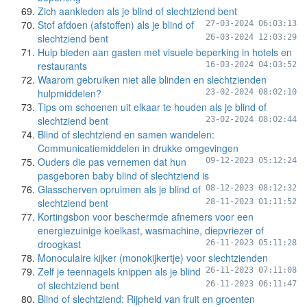
Zich aankleden als je blind of slechtziend bent
Stof afdoen (afstoffen) als je blind of
27-03-2024 06:03:13
slechtziend bent
26-03-2024 12:03:29
Hulp bieden aan gasten met visuele beperking in hotels en
restaurants
16-03-2024 04:03:52
Waarom gebruiken niet alle blinden en slechtzienden
hulpmiddelen?
23-02-2024 08:02:10
Tips om schoenen uit elkaar te houden als je blind of
slechtziend bent
23-02-2024 08:02:44
Blind of slechtziend en samen wandelen:
Communicatiemiddelen in drukke omgevingen
Ouders die pas vernemen dat hun
09-12-2023 05:12:24
pasgeboren baby blind of slechtziend is
Glasscherven opruimen als je blind of
08-12-2023 08:12:32
slechtziend bent
28-11-2023 01:11:52
Kortingsbon voor beschermde afnemers voor een
energiezuinige koelkast, wasmachine, diepvriezer of
droogkast
26-11-2023 05:11:28
Monoculaire kijker (monokijkertje) voor slechtzienden
Zelf je teennagels knippen als je blind
26-11-2023 07:11:08
of slechtziend bent
26-11-2023 06:11:47
Blind of slechtziend: Rijpheid van fruit en groenten