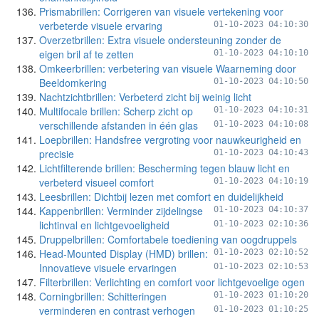
Prismabrillen: Corrigeren van visuele vertekening voor
verbeterde visuele ervaring
01-10-2023 04:10:30
Overzetbrillen: Extra visuele ondersteuning zonder de
eigen bril af te zetten
01-10-2023 04:10:10
Omkeerbrillen: verbetering van visuele Waarneming door
Beeldomkering
01-10-2023 04:10:50
Nachtzichtbrillen: Verbeterd zicht bij weinig licht
Multifocale brillen: Scherp zicht op
01-10-2023 04:10:31
verschillende afstanden in één glas
01-10-2023 04:10:08
Loepbrillen: Handsfree vergroting voor nauwkeurigheid en
precisie
01-10-2023 04:10:43
Lichtfilterende brillen: Bescherming tegen blauw licht en
verbeterd visueel comfort
01-10-2023 04:10:19
Leesbrillen: Dichtbij lezen met comfort en duidelijkheid
Kappenbrillen: Verminder zijdelingse
01-10-2023 04:10:37
lichtinval en lichtgevoeligheid
01-10-2023 02:10:36
Druppelbrillen: Comfortabele toediening van oogdruppels
Head-Mounted Display (HMD) brillen:
01-10-2023 02:10:52
Innovatieve visuele ervaringen
01-10-2023 02:10:53
Filterbrillen: Verlichting en comfort voor lichtgevoelige ogen
Corningbrillen: Schitteringen
01-10-2023 01:10:20
verminderen en contrast verhogen
01-10-2023 01:10:25