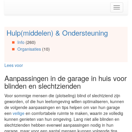
Spring
Toggle
naar
navigati
de
inhoud
(Accesskey
Hulp(middelen) & Ondersteuning
Spring
1)
naar
Spring
Info
(260)
Artikels
naar
Organisaties
(10)
Spring
de
naar
primaire
Info
zijbalk
Lees voor
Spring
(Accesskey
naar
2)
Aanpassingen in de garage in huis voor
Organisaties
blinden en slechtzienden
Spring
naar
Voor sommige mensen die (plotseling) blind of slechtziend zijn
Social
geworden, of die hun leefomgeving willen optimaliseren, kunnen
media
de volgende aanpassingen en tips helpen om van hun garage
een
veilige
en comfortabele ruimte te maken, waarin ze volledig
kunnen genieten van hun omgeving. Lang niet alle blinden en
slechtzienden hebben evenwel aanpassingen nodig in hun
garage, maar voor een aantal mensen kunnen volgende tips