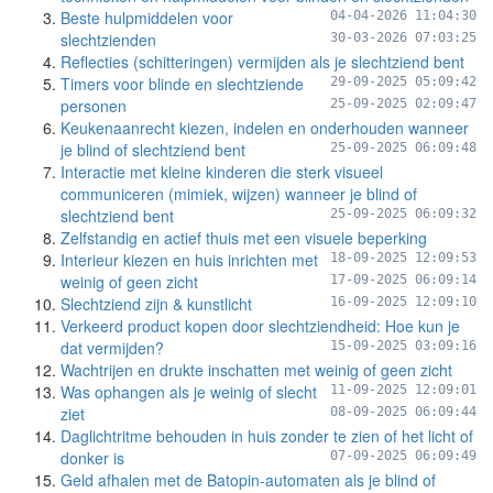
Beste hulpmiddelen voor
04-04-2026 11:04:30
slechtzienden
30-03-2026 07:03:25
Reflecties (schitteringen) vermijden als je slechtziend bent
Timers voor blinde en slechtziende
29-09-2025 05:09:42
personen
25-09-2025 02:09:47
Keukenaanrecht kiezen, indelen en onderhouden wanneer
je blind of slechtziend bent
25-09-2025 06:09:48
Interactie met kleine kinderen die sterk visueel
communiceren (mimiek, wijzen) wanneer je blind of
slechtziend bent
25-09-2025 06:09:32
Zelfstandig en actief thuis met een visuele beperking
Interieur kiezen en huis inrichten met
18-09-2025 12:09:53
weinig of geen zicht
17-09-2025 06:09:14
Slechtziend zijn & kunstlicht
16-09-2025 12:09:10
Verkeerd product kopen door slechtziendheid: Hoe kun je
dat vermijden?
15-09-2025 03:09:16
Wachtrijen en drukte inschatten met weinig of geen zicht
Was ophangen als je weinig of slecht
11-09-2025 12:09:01
ziet
08-09-2025 06:09:44
Daglichtritme behouden in huis zonder te zien of het licht of
donker is
07-09-2025 06:09:49
Geld afhalen met de Batopin-automaten als je blind of