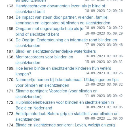
en slechtzienden
Handgeschreven documenten lezen als je blind of
slechtziend bent
18-09-2023 12:09:16
De impact van steun door partner, vrienden, familie,
kennissen en lotgenoten bij blinden en slechtzienden
Omgaan met ongevraagde hulp als je
18-09-2023 10:09:12
blind of slechtziend bent
18-09-2023 05:09:29
De Ooglijn: Ondersteuning en informatie rond blinden en
slechtzienden
17-09-2023 03:09:48
Blind- en slechtziendvriendelijke waterkokers
Memorecorders voor blinden en
16-09-2023 07:09:06
slechtzienden
15-09-2023 02:09:31
Hoe leren blinde en slechtziende kinderen hun veters
knopen?
14-09-2023 01:09:26
Nummertje nemen bij ticketautomaat: Uitdagingen en tips
voor blinden en slechtzienden
13-09-2023 03:09:32
Slimme gordijnen: Voordelen (voor blinden en
slechtzienden)
11-09-2023 05:09:42
Hulpmiddelenbeurzen voor blinden en slechtzienden in
België en Nederland
10-09-2023 07:09:05
Antislipmateriaal: Betere grip en stabiliteit voor blinden en
slechtzienden
09-09-2023 11:09:00
Blinde en slechtziende senioren: Leven, welzijn en zorg