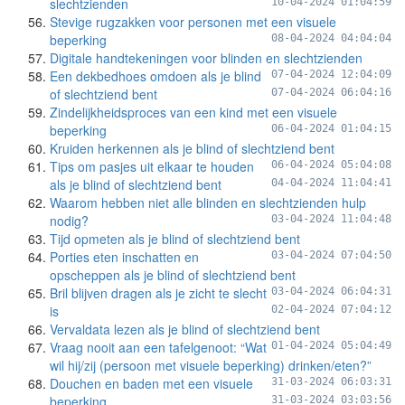
slechtzienden
10-04-2024 01:04:59
Stevige rugzakken voor personen met een visuele
beperking
08-04-2024 04:04:04
Digitale handtekeningen voor blinden en slechtzienden
Een dekbedhoes omdoen als je blind
07-04-2024 12:04:09
of slechtziend bent
07-04-2024 06:04:16
Zindelijkheidsproces van een kind met een visuele
beperking
06-04-2024 01:04:15
Kruiden herkennen als je blind of slechtziend bent
Tips om pasjes uit elkaar te houden
06-04-2024 05:04:08
als je blind of slechtziend bent
04-04-2024 11:04:41
Waarom hebben niet alle blinden en slechtzienden hulp
nodig?
03-04-2024 11:04:48
Tijd opmeten als je blind of slechtziend bent
Porties eten inschatten en
03-04-2024 07:04:50
opscheppen als je blind of slechtziend bent
Bril blijven dragen als je zicht te slecht
03-04-2024 06:04:31
is
02-04-2024 07:04:12
Vervaldata lezen als je blind of slechtziend bent
Vraag nooit aan een tafelgenoot: “Wat
01-04-2024 05:04:49
wil hij/zij (persoon met visuele beperking) drinken/eten?”
Douchen en baden met een visuele
31-03-2024 06:03:31
beperking
31-03-2024 03:03:56