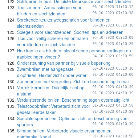
Schilderen in huis: De juiste kleurkeuze voor slechtzienden
Toetsenbord: Aanpassingen voor
06-10-2023 11:10:12
blinden en slechtzienden
06-10-2023 07:10:18
Sprekende keukenweegschalen voor blinden en
slechtzienden
06-10-2023 06:10:16
Spiegels voor slechtzienden: Soorten, tips en adviezen
Tips voor veilig scheren en ontharen
05-10-2023 05:10:09
voor blinden en slechtzienden
05-10-2023 04:10:20
Hoe kan je als blinde of slechtziende persoon kortingen en
aanbiedingen vinden?
04-10-2023 03:10:59
Ondersteuning van partner bij visuele beperking
Zwembrillen met aangepaste
03-10-2023 05:10:10
dioptrieën: Helder zicht onder water
01-10-2023 04:10:00
Zonnebrillen met vergroting: Zicht en bescherming in één
Verrekijkerbrillen: Duidelijk zicht op
01-10-2023 04:10:39
afstand
01-10-2023 04:10:19
Verduisterende brillen: Bescherming tegen overmatig licht
Telescoopbrillen: Verbeterd zicht voor
01-10-2023 04:10:58
gedetailleerde taken
01-10-2023 04:10:39
Speciale sportbrillen: Optimaal zicht en bescherming voor
sporters
01-10-2023 04:10:19
Slimme brillen: Verbeterde visuele ervaringen en
onafhankelijkheid
01-10-2023 04:10:50