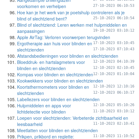
Aangedampte brillenglazen
voorkomen en verhelpen
27-10-2023 06:10:53
Hoe kan je het werk van je poetshulp controleren als je
blind of slechtziend bent?
25-10-2023 06:10:54
Blind of slechtziend: Leren werken met hulpmiddelen en
aanpassingen
19-10-2023 03:10:12
Apple AirTag: Verloren voorwerpen terugvinden
Ergotherapie aan huis voor blinden en
17-10-2023 03:10:45
slechtzienden
17-10-2023 07:10:43
Afstandsbedieningen voor blinden en slechtzienden
Bloeddruk- en hartslagmeters voor
12-10-2023 04:10:39
blinden en slechtzienden
12-10-2023 02:10:45
Kompas voor blinden en slechtzienden
12-10-2023 01:10:04
Kookwekkers voor blinden en slechtzienden
Koortsthermometers voor blinden en
12-10-2023 12:10:16
slechtzienden
12-10-2023 06:10:17
Labellezers voor blinden en slechtzienden
Hulpmiddelen en apps voor
12-10-2023 05:10:26
lichtdetectie voor blinden
11-10-2023 03:10:12
Loepen voor slechtzienden: Verbeterde zichtbaarheid en
leesbaarheid
11-10-2023 02:10:41
Meetlatten voor blinden en slechtzienden
Prikpen, prikbord en reglette:
11-10-2023 11:10:52