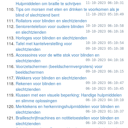
Hulpmiddelen om braille te schrijven
11-10-2023 06:10:31
Tips om morsen met eten en drinken te voorkomen als je
blind of slechtziend bent
11-10-2023 05:10:49
Rollators voor blinden en slechtzienden
Seniorentelefoon voor oudere blinden
10-10-2023 06:10:58
en slechtzienden
10-10-2023 06:10:16
Horloges voor blinden en slechtzienden
Tafel met kantelverstelling voor
10-10-2023 05:10:54
slechtzienden
09-10-2023 05:10:38
Accessoires voor de witte stok voor blinden en
slechtzienden
09-10-2023 04:10:16
Voorzetschermen (beeldschermvergroters) voor
beeldschermen
09-10-2023 06:10:15
Wekkers voor blinden en slechtzienden
Rekenen voor blinden en
09-10-2023 06:10:47
slechtzienden
06-10-2023 05:10:45
Klussen met een visuele beperking: Handige hulpmiddelen
en slimme oplossingen
06-10-2023 04:10:10
Merktekens en herkenningshulpmiddelen voor blinden en
slechtzienden
06-10-2023 01:10:37
Brailleschrijfmachines en notitietoestellen voor blinden en
slechtzienden
06-10-2023 12:10:17