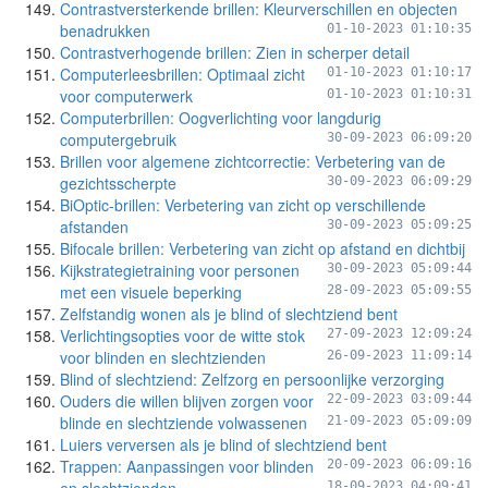
Contrastversterkende brillen: Kleurverschillen en objecten
benadrukken
01-10-2023 01:10:35
Contrastverhogende brillen: Zien in scherper detail
Computerleesbrillen: Optimaal zicht
01-10-2023 01:10:17
voor computerwerk
01-10-2023 01:10:31
Computerbrillen: Oogverlichting voor langdurig
computergebruik
30-09-2023 06:09:20
Brillen voor algemene zichtcorrectie: Verbetering van de
gezichtsscherpte
30-09-2023 06:09:29
BiOptic-brillen: Verbetering van zicht op verschillende
afstanden
30-09-2023 05:09:25
Bifocale brillen: Verbetering van zicht op afstand en dichtbij
Kijkstrategietraining voor personen
30-09-2023 05:09:44
met een visuele beperking
28-09-2023 05:09:55
Zelfstandig wonen als je blind of slechtziend bent
Verlichtingsopties voor de witte stok
27-09-2023 12:09:24
voor blinden en slechtzienden
26-09-2023 11:09:14
Blind of slechtziend: Zelfzorg en persoonlijke verzorging
Ouders die willen blijven zorgen voor
22-09-2023 03:09:44
blinde en slechtziende volwassenen
21-09-2023 05:09:09
Luiers verversen als je blind of slechtziend bent
Trappen: Aanpassingen voor blinden
20-09-2023 06:09:16
18-09-2023 04:09:41