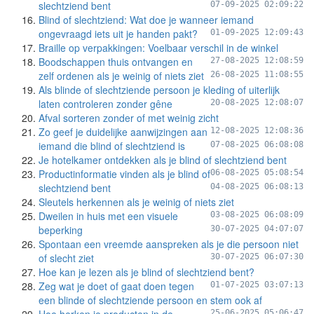
slechtziend bent
07-09-2025 02:09:22
Blind of slechtziend: Wat doe je wanneer iemand
ongevraagd iets uit je handen pakt?
01-09-2025 12:09:43
Braille op verpakkingen: Voelbaar verschil in de winkel
Boodschappen thuis ontvangen en
27-08-2025 12:08:59
zelf ordenen als je weinig of niets ziet
26-08-2025 11:08:55
Als blinde of slechtziende persoon je kleding of uiterlijk
laten controleren zonder gêne
20-08-2025 12:08:07
Afval sorteren zonder of met weinig zicht
Zo geef je duidelijke aanwijzingen aan
12-08-2025 12:08:36
iemand die blind of slechtziend is
07-08-2025 06:08:08
Je hotelkamer ontdekken als je blind of slechtziend bent
Productinformatie vinden als je blind of
06-08-2025 05:08:54
slechtziend bent
04-08-2025 06:08:13
Sleutels herkennen als je weinig of niets ziet
Dweilen in huis met een visuele
03-08-2025 06:08:09
beperking
30-07-2025 04:07:07
Spontaan een vreemde aanspreken als je die persoon niet
of slecht ziet
30-07-2025 06:07:30
Hoe kan je lezen als je blind of slechtziend bent?
Zeg wat je doet of gaat doen tegen
01-07-2025 03:07:13
een blinde of slechtziende persoon en stem ook af
25-06-2025 05:06:47