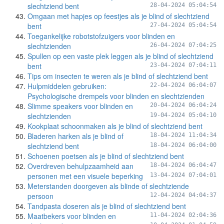
slechtziend bent
28-04-2024 05:04:54
Omgaan met hapjes op feestjes als je blind of slechtziend
bent
27-04-2024 05:04:54
Toegankelijke robotstofzuigers voor blinden en
slechtzienden
26-04-2024 07:04:25
Spullen op een vaste plek leggen als je blind of slechtziend
bent
23-04-2024 07:04:11
Tips om insecten te weren als je blind of slechtziend bent
Hulpmiddelen gebruiken:
22-04-2024 06:04:07
Psychologische drempels voor blinden en slechtzienden
Slimme speakers voor blinden en
20-04-2024 06:04:24
slechtzienden
19-04-2024 05:04:10
Kookplaat schoonmaken als je blind of slechtziend bent
Bladeren harken als je blind of
18-04-2024 11:04:34
slechtziend bent
18-04-2024 06:04:00
Schoenen poetsen als je blind of slechtziend bent
Overdreven behulpzaamheid aan
18-04-2024 06:04:47
personen met een visuele beperking
13-04-2024 07:04:01
Meterstanden doorgeven als blinde of slechtziende
persoon
12-04-2024 04:04:37
Tandpasta doseren als je blind of slechtziend bent
Maatbekers voor blinden en
11-04-2024 02:04:36