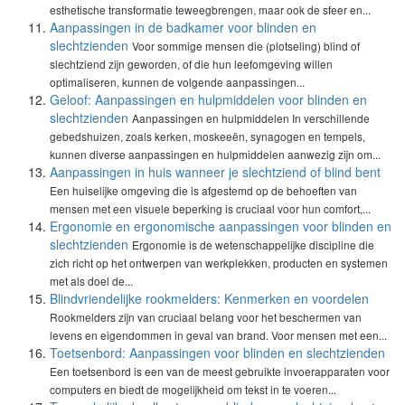
esthetische transformatie teweegbrengen, maar ook de sfeer en...
Aanpassingen in de badkamer voor blinden en
slechtzienden
Voor sommige mensen die (plotseling) blind of
slechtziend zijn geworden, of die hun leefomgeving willen
optimaliseren, kunnen de volgende aanpassingen...
Geloof: Aanpassingen en hulpmiddelen voor blinden en
slechtzienden
Aanpassingen en hulpmiddelen In verschillende
gebedshuizen, zoals kerken, moskeeën, synagogen en tempels,
kunnen diverse aanpassingen en hulpmiddelen aanwezig zijn om...
Aanpassingen in huis wanneer je slechtziend of blind bent
Een huiselijke omgeving die is afgestemd op de behoeften van
mensen met een visuele beperking is cruciaal voor hun comfort,...
Ergonomie en ergonomische aanpassingen voor blinden en
slechtzienden
Ergonomie is de wetenschappelijke discipline die
zich richt op het ontwerpen van werkplekken, producten en systemen
met als doel de...
Blindvriendelijke rookmelders: Kenmerken en voordelen
Rookmelders zijn van cruciaal belang voor het beschermen van
levens en eigendommen in geval van brand. Voor mensen met een...
Toetsenbord: Aanpassingen voor blinden en slechtzienden
Een toetsenbord is een van de meest gebruikte invoerapparaten voor
computers en biedt de mogelijkheid om tekst in te voeren...