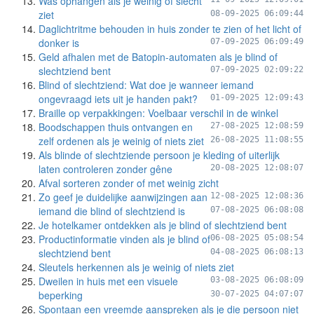
Was ophangen als je weinig of slecht
ziet
08-09-2025 06:09:44
Daglichtritme behouden in huis zonder te zien of het licht of
donker is
07-09-2025 06:09:49
Geld afhalen met de Batopin-automaten als je blind of
slechtziend bent
07-09-2025 02:09:22
Blind of slechtziend: Wat doe je wanneer iemand
ongevraagd iets uit je handen pakt?
01-09-2025 12:09:43
Braille op verpakkingen: Voelbaar verschil in de winkel
Boodschappen thuis ontvangen en
27-08-2025 12:08:59
zelf ordenen als je weinig of niets ziet
26-08-2025 11:08:55
Als blinde of slechtziende persoon je kleding of uiterlijk
laten controleren zonder gêne
20-08-2025 12:08:07
Afval sorteren zonder of met weinig zicht
Zo geef je duidelijke aanwijzingen aan
12-08-2025 12:08:36
iemand die blind of slechtziend is
07-08-2025 06:08:08
Je hotelkamer ontdekken als je blind of slechtziend bent
Productinformatie vinden als je blind of
06-08-2025 05:08:54
slechtziend bent
04-08-2025 06:08:13
Sleutels herkennen als je weinig of niets ziet
Dweilen in huis met een visuele
03-08-2025 06:08:09
beperking
30-07-2025 04:07:07
Spontaan een vreemde aanspreken als je die persoon niet