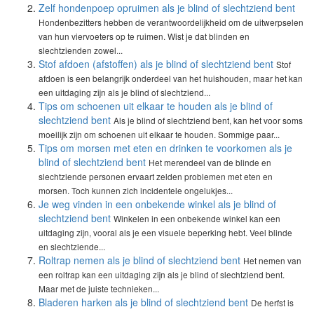
Zelf hondenpoep opruimen als je blind of slechtziend bent
Hondenbezitters hebben de verantwoordelijkheid om de uitwerpselen
van hun viervoeters op te ruimen. Wist je dat blinden en
slechtzienden zowel...
Stof afdoen (afstoffen) als je blind of slechtziend bent
Stof
afdoen is een belangrijk onderdeel van het huishouden, maar het kan
een uitdaging zijn als je blind of slechtziend...
Tips om schoenen uit elkaar te houden als je blind of
slechtziend bent
Als je blind of slechtziend bent, kan het voor soms
moeilijk zijn om schoenen uit elkaar te houden. Sommige paar...
Tips om morsen met eten en drinken te voorkomen als je
blind of slechtziend bent
Het merendeel van de blinde en
slechtziende personen ervaart zelden problemen met eten en
morsen. Toch kunnen zich incidentele ongelukjes...
Je weg vinden in een onbekende winkel als je blind of
slechtziend bent
Winkelen in een onbekende winkel kan een
uitdaging zijn, vooral als je een visuele beperking hebt. Veel blinde
en slechtziende...
Roltrap nemen als je blind of slechtziend bent
Het nemen van
een roltrap kan een uitdaging zijn als je blind of slechtziend bent.
Maar met de juiste technieken...
Bladeren harken als je blind of slechtziend bent
De herfst is