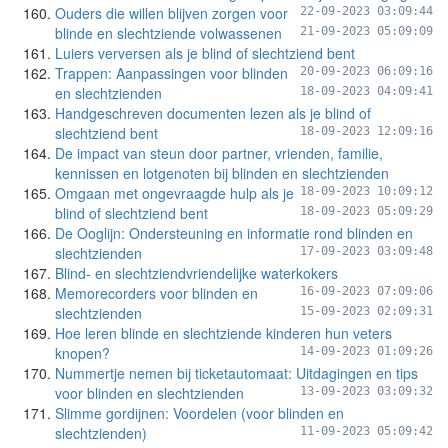
Ouders die willen blijven zorgen voor
22-09-2023 03:09:44
blinde en slechtziende volwassenen
21-09-2023 05:09:09
Luiers verversen als je blind of slechtziend bent
Trappen: Aanpassingen voor blinden
20-09-2023 06:09:16
en slechtzienden
18-09-2023 04:09:41
Handgeschreven documenten lezen als je blind of
slechtziend bent
18-09-2023 12:09:16
De impact van steun door partner, vrienden, familie,
kennissen en lotgenoten bij blinden en slechtzienden
Omgaan met ongevraagde hulp als je
18-09-2023 10:09:12
blind of slechtziend bent
18-09-2023 05:09:29
De Ooglijn: Ondersteuning en informatie rond blinden en
slechtzienden
17-09-2023 03:09:48
Blind- en slechtziendvriendelijke waterkokers
Memorecorders voor blinden en
16-09-2023 07:09:06
slechtzienden
15-09-2023 02:09:31
Hoe leren blinde en slechtziende kinderen hun veters
knopen?
14-09-2023 01:09:26
Nummertje nemen bij ticketautomaat: Uitdagingen en tips
voor blinden en slechtzienden
13-09-2023 03:09:32
Slimme gordijnen: Voordelen (voor blinden en
slechtzienden)
11-09-2023 05:09:42