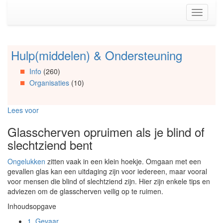
Spring
Toggle
naar
navigati
de
inhoud
(Accesskey
Hulp(middelen) & Ondersteuning
Spring
1)
naar
Spring
Info
(260)
Artikels
naar
Organisaties
(10)
Spring
de
naar
primaire
Info
zijbalk
Lees voor
Spring
(Accesskey
naar
2)
Glasscherven opruimen als je blind of
Organisaties
slechtziend bent
Spring
naar
Ongelukken
zitten vaak in een klein hoekje. Omgaan met een
Social
gevallen glas kan een uitdaging zijn voor iedereen, maar vooral
media
voor mensen die blind of slechtziend zijn. Hier zijn enkele tips en
adviezen om de glasscherven veilig op te ruimen.
Inhoudsopgave
1.
Gevaar