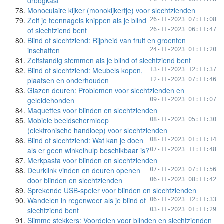
droogkast
Monoculaire kijker (monokijkertje) voor slechtzienden
Zelf je teennagels knippen als je blind
26-11-2023 07:11:08
of slechtziend bent
26-11-2023 06:11:47
Blind of slechtziend: Rijpheid van fruit en groenten
inschatten
24-11-2023 01:11:20
Zelfstandig stemmen als je blind of slechtziend bent
Blind of slechtziend: Meubels kopen,
13-11-2023 12:11:37
plaatsen en onderhouden
12-11-2023 07:11:46
Glazen deuren: Problemen voor slechtzienden en
geleidehonden
09-11-2023 01:11:07
Maquettes voor blinden en slechtzienden
Mobiele beeldschermloep
08-11-2023 05:11:30
(elektronische handloep) voor slechtzienden
Blind of slechtziend: Wat kan je doen
08-11-2023 01:11:14
als er geen winkelhulp beschikbaar is?
07-11-2023 11:11:48
Merkpasta voor blinden en slechtzienden
Deurklink vinden en deuren openen
07-11-2023 07:11:56
door blinden en slechtzienden
06-11-2023 08:11:42
Sprekende USB-speler voor blinden en slechtzienden
Wandelen in regenweer als je blind of
06-11-2023 12:11:33
slechtziend bent
03-11-2023 01:11:29
Slimme stekkers: Voordelen voor blinden en slechtzienden