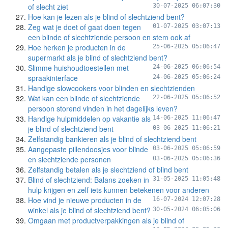
of slecht ziet
30-07-2025 06:07:30
Hoe kan je lezen als je blind of slechtziend bent?
Zeg wat je doet of gaat doen tegen
01-07-2025 03:07:13
een blinde of slechtziende persoon en stem ook af
Hoe herken je producten in de
25-06-2025 05:06:47
supermarkt als je blind of slechtziend bent?
Slimme huishoudtoestellen met
24-06-2025 06:06:54
spraakinterface
24-06-2025 05:06:24
Handige slowcookers voor blinden en slechtzienden
Wat kan een blinde of slechtziende
22-06-2025 05:06:52
persoon storend vinden in het dagelijks leven?
Handige hulpmiddelen op vakantie als
14-06-2025 11:06:47
je blind of slechtziend bent
03-06-2025 11:06:21
Zelfstandig bankieren als je blind of slechtziend bent
Aangepaste pillendoosjes voor blinde
03-06-2025 05:06:59
en slechtziende personen
03-06-2025 05:06:36
Zelfstandig betalen als je slechtziend of blind bent
Blind of slechtziend: Balans zoeken in
31-05-2025 11:05:48
hulp krijgen en zelf iets kunnen betekenen voor anderen
Hoe vind je nieuwe producten in de
16-07-2024 12:07:28
winkel als je blind of slechtziend bent?
30-05-2024 06:05:06
Omgaan met productverpakkingen als je blind of