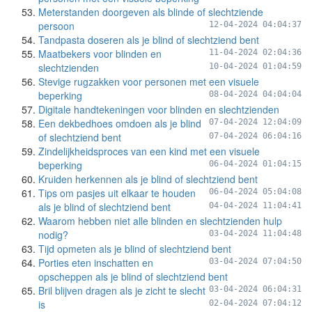
Meterstanden doorgeven als blinde of slechtziende
persoon
12-04-2024 04:04:37
Tandpasta doseren als je blind of slechtziend bent
Maatbekers voor blinden en
11-04-2024 02:04:36
slechtzienden
10-04-2024 01:04:59
Stevige rugzakken voor personen met een visuele
beperking
08-04-2024 04:04:04
Digitale handtekeningen voor blinden en slechtzienden
Een dekbedhoes omdoen als je blind
07-04-2024 12:04:09
of slechtziend bent
07-04-2024 06:04:16
Zindelijkheidsproces van een kind met een visuele
beperking
06-04-2024 01:04:15
Kruiden herkennen als je blind of slechtziend bent
Tips om pasjes uit elkaar te houden
06-04-2024 05:04:08
als je blind of slechtziend bent
04-04-2024 11:04:41
Waarom hebben niet alle blinden en slechtzienden hulp
nodig?
03-04-2024 11:04:48
Tijd opmeten als je blind of slechtziend bent
Porties eten inschatten en
03-04-2024 07:04:50
opscheppen als je blind of slechtziend bent
Bril blijven dragen als je zicht te slecht
03-04-2024 06:04:31
is
02-04-2024 07:04:12