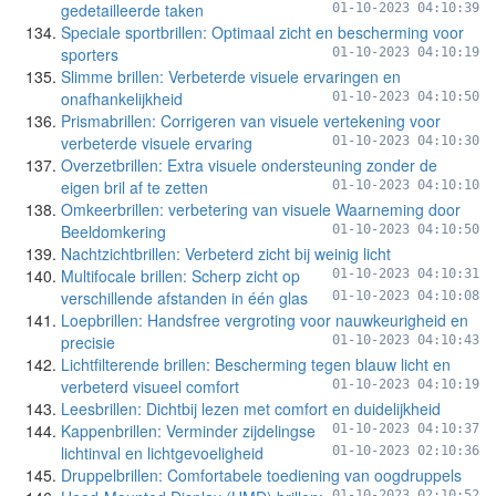
gedetailleerde taken
01-10-2023 04:10:39
Speciale sportbrillen: Optimaal zicht en bescherming voor
sporters
01-10-2023 04:10:19
Slimme brillen: Verbeterde visuele ervaringen en
onafhankelijkheid
01-10-2023 04:10:50
Prismabrillen: Corrigeren van visuele vertekening voor
verbeterde visuele ervaring
01-10-2023 04:10:30
Overzetbrillen: Extra visuele ondersteuning zonder de
eigen bril af te zetten
01-10-2023 04:10:10
Omkeerbrillen: verbetering van visuele Waarneming door
Beeldomkering
01-10-2023 04:10:50
Nachtzichtbrillen: Verbeterd zicht bij weinig licht
Multifocale brillen: Scherp zicht op
01-10-2023 04:10:31
verschillende afstanden in één glas
01-10-2023 04:10:08
Loepbrillen: Handsfree vergroting voor nauwkeurigheid en
precisie
01-10-2023 04:10:43
Lichtfilterende brillen: Bescherming tegen blauw licht en
verbeterd visueel comfort
01-10-2023 04:10:19
Leesbrillen: Dichtbij lezen met comfort en duidelijkheid
Kappenbrillen: Verminder zijdelingse
01-10-2023 04:10:37
lichtinval en lichtgevoeligheid
01-10-2023 02:10:36
Druppelbrillen: Comfortabele toediening van oogdruppels
01-10-2023 02:10:52