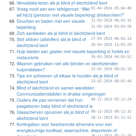
Vervaldata lezen als je blind of slechtziend bent
Vraag nooit aan een tafelgenoot: “Wat
01-04-2024 05:04:49
wil hij/zij (persoon met visuele beperking) drinken/eten?”
Douchen en baden met een visuele
31-03-2024 06:03:31
beperking
31-03-2024 03:03:56
Zich aankleden als je blind of slechtziend bent
Stof afdoen (afstoffen) als je blind of
27-03-2024 06:03:13
slechtziend bent
26-03-2024 12:03:29
Hulp bieden aan gasten met visuele beperking in hotels en
restaurants
16-03-2024 04:03:52
Waarom gebruiken niet alle blinden en slechtzienden
hulpmiddelen?
23-02-2024 08:02:10
Tips om schoenen uit elkaar te houden als je blind of
slechtziend bent
23-02-2024 08:02:44
Blind of slechtziend en samen wandelen:
Communicatiemiddelen in drukke omgevingen
Ouders die pas vernemen dat hun
09-12-2023 05:12:24
pasgeboren baby blind of slechtziend is
Glasscherven opruimen als je blind of
08-12-2023 08:12:32
slechtziend bent
28-11-2023 01:11:52
Kortingsbon voor beschermde afnemers voor een
energiezuinige koelkast, wasmachine, diepvriezer of
26-11-2023 05:11:28