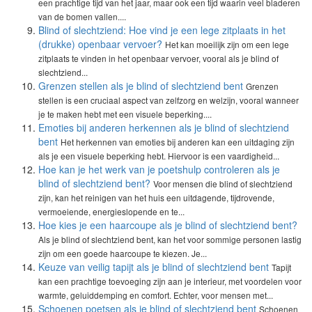
een prachtige tijd van het jaar, maar ook een tijd waarin veel bladeren
van de bomen vallen....
Blind of slechtziend: Hoe vind je een lege zitplaats in het
(drukke) openbaar vervoer?
Het kan moeilijk zijn om een lege
zitplaats te vinden in het openbaar vervoer, vooral als je blind of
slechtziend...
Grenzen stellen als je blind of slechtziend bent
Grenzen
stellen is een cruciaal aspect van zelfzorg en welzijn, vooral wanneer
je te maken hebt met een visuele beperking....
Emoties bij anderen herkennen als je blind of slechtziend
bent
Het herkennen van emoties bij anderen kan een uitdaging zijn
als je een visuele beperking hebt. Hiervoor is een vaardigheid...
Hoe kan je het werk van je poetshulp controleren als je
blind of slechtziend bent?
Voor mensen die blind of slechtziend
zijn, kan het reinigen van het huis een uitdagende, tijdrovende,
vermoeiende, energieslopende en te...
Hoe kies je een haarcoupe als je blind of slechtziend bent?
Als je blind of slechtziend bent, kan het voor sommige personen lastig
zijn om een goede haarcoupe te kiezen. Je...
Keuze van veilig tapijt als je blind of slechtziend bent
Tapijt
kan een prachtige toevoeging zijn aan je interieur, met voordelen voor
warmte, geluiddemping en comfort. Echter, voor mensen met...
Schoenen poetsen als je blind of slechtziend bent
Schoenen