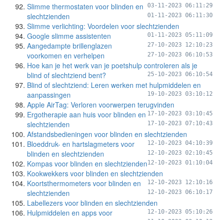
Slimme thermostaten voor blinden en
03-11-2023 06:11:29
slechtzienden
01-11-2023 06:11:30
Slimme verlichting: Voordelen voor slechtzienden
Google slimme assistenten
01-11-2023 05:11:09
Aangedampte brillenglazen
27-10-2023 12:10:23
voorkomen en verhelpen
27-10-2023 06:10:53
Hoe kan je het werk van je poetshulp controleren als je
blind of slechtziend bent?
25-10-2023 06:10:54
Blind of slechtziend: Leren werken met hulpmiddelen en
aanpassingen
19-10-2023 03:10:12
Apple AirTag: Verloren voorwerpen terugvinden
Ergotherapie aan huis voor blinden en
17-10-2023 03:10:45
slechtzienden
17-10-2023 07:10:43
Afstandsbedieningen voor blinden en slechtzienden
Bloeddruk- en hartslagmeters voor
12-10-2023 04:10:39
blinden en slechtzienden
12-10-2023 02:10:45
Kompas voor blinden en slechtzienden
12-10-2023 01:10:04
Kookwekkers voor blinden en slechtzienden
Koortsthermometers voor blinden en
12-10-2023 12:10:16
slechtzienden
12-10-2023 06:10:17
Labellezers voor blinden en slechtzienden
Hulpmiddelen en apps voor
12-10-2023 05:10:26