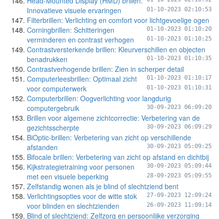
Head-Mounted Display (HMD) brillen:
Innovatieve visuele ervaringen
01-10-2023 02:10:53
Filterbrillen: Verlichting en comfort voor lichtgevoelige ogen
Corningbrillen: Schitteringen
01-10-2023 01:10:20
verminderen en contrast verhogen
01-10-2023 01:10:25
Contrastversterkende brillen: Kleurverschillen en objecten
benadrukken
01-10-2023 01:10:35
Contrastverhogende brillen: Zien in scherper detail
Computerleesbrillen: Optimaal zicht
01-10-2023 01:10:17
voor computerwerk
01-10-2023 01:10:31
Computerbrillen: Oogverlichting voor langdurig
computergebruik
30-09-2023 06:09:20
Brillen voor algemene zichtcorrectie: Verbetering van de
gezichtsscherpte
30-09-2023 06:09:29
BiOptic-brillen: Verbetering van zicht op verschillende
afstanden
30-09-2023 05:09:25
Bifocale brillen: Verbetering van zicht op afstand en dichtbij
Kijkstrategietraining voor personen
30-09-2023 05:09:44
met een visuele beperking
28-09-2023 05:09:55
Zelfstandig wonen als je blind of slechtziend bent
Verlichtingsopties voor de witte stok
27-09-2023 12:09:24
voor blinden en slechtzienden
26-09-2023 11:09:14
Blind of slechtziend: Zelfzorg en persoonlijke verzorging