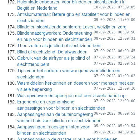
Hulpmiddelenbeurzen voor blinden en slechtzienden in
België en Nederland
10-09-2023 07:09:05
Antislipmateriaal: Betere grip en stabiliteit voor blinden en
slechtzienden
09-09-2023 11:09:00
Blinde en slechtziende senioren: Leven, welzijn en zorg
Blindennazorgwerken: Ondersteuning
08-09-2023 06:09:50
en hulp voor blinden en slechtzienden
08-09-2023 12:09:31
Thee zetten als je blind of slechtziend bent
Blind of slechtziend: De afwas doen
07-09-2023 06:09:45
Gebruik van de airfryer als je blind of
07-09-2023 05:09:24
slechtziend bent
07-09-2023 02:09:51
Tips voor het sorteren van wasgoed voor blinden en
slechtzienden
07-09-2023 01:09:03
Wasmiddelen herkennen en doseren voor mensen met een
visuele beperking
07-09-2023 12:09:10
Was opvouwen en opbergen met een visuele handicap
Ergonomie en ergonomische
07-09-2023 12:09:00
aanpassingen voor blinden en slechtzienden
Aanpassingen aan de buitenomgeving
06-09-2023 06:09:53
van het huis voor blinden en slechtzienden
Aanpassingen in opslagruimten voor
05-09-2023 05:09:54
blinden en slechtzienden
05-09-2023 04:09:02
Aanpassingen in de garage in huis voor blinden en