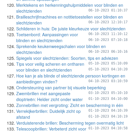
Merktekens en herkenningshulpmiddelen voor blinden en
slechtzienden
06-10-2023 01:10:37
Brailleschrijfmachines en notitietoestellen voor blinden en
slechtzienden
06-10-2023 12:10:17
Schilderen in huis: De juiste kleurkeuze voor slechtzienden
Toetsenbord: Aanpassingen voor
06-10-2023 11:10:12
blinden en slechtzienden
06-10-2023 07:10:18
Sprekende keukenweegschalen voor blinden en
slechtzienden
06-10-2023 06:10:16
Spiegels voor slechtzienden: Soorten, tips en adviezen
Tips voor veilig scheren en ontharen
05-10-2023 05:10:09
voor blinden en slechtzienden
05-10-2023 04:10:20
Hoe kan je als blinde of slechtziende persoon kortingen en
aanbiedingen vinden?
04-10-2023 03:10:59
Ondersteuning van partner bij visuele beperking
Zwembrillen met aangepaste
03-10-2023 05:10:10
dioptrieën: Helder zicht onder water
01-10-2023 04:10:00
Zonnebrillen met vergroting: Zicht en bescherming in één
Verrekijkerbrillen: Duidelijk zicht op
01-10-2023 04:10:39
afstand
01-10-2023 04:10:19
Verduisterende brillen: Bescherming tegen overmatig licht
Telescoopbrillen: Verbeterd zicht voor
01-10-2023 04:10:58