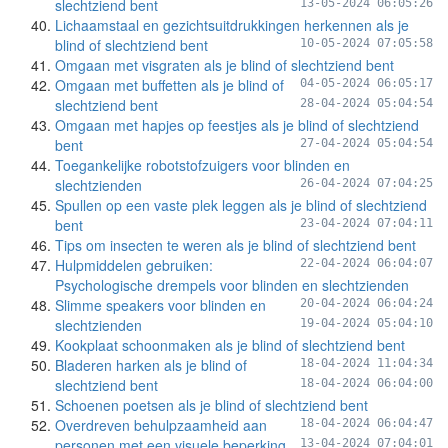
slechtziend bent
13-05-2024 06:05:26
Lichaamstaal en gezichtsuitdrukkingen herkennen als je
blind of slechtziend bent
10-05-2024 07:05:58
Omgaan met visgraten als je blind of slechtziend bent
Omgaan met buffetten als je blind of
04-05-2024 06:05:17
slechtziend bent
28-04-2024 05:04:54
Omgaan met hapjes op feestjes als je blind of slechtziend
bent
27-04-2024 05:04:54
Toegankelijke robotstofzuigers voor blinden en
slechtzienden
26-04-2024 07:04:25
Spullen op een vaste plek leggen als je blind of slechtziend
bent
23-04-2024 07:04:11
Tips om insecten te weren als je blind of slechtziend bent
Hulpmiddelen gebruiken:
22-04-2024 06:04:07
Psychologische drempels voor blinden en slechtzienden
Slimme speakers voor blinden en
20-04-2024 06:04:24
slechtzienden
19-04-2024 05:04:10
Kookplaat schoonmaken als je blind of slechtziend bent
Bladeren harken als je blind of
18-04-2024 11:04:34
slechtziend bent
18-04-2024 06:04:00
Schoenen poetsen als je blind of slechtziend bent
Overdreven behulpzaamheid aan
18-04-2024 06:04:47
personen met een visuele beperking
13-04-2024 07:04:01