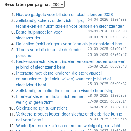
Resultaten per pagina:
Nieuwe gadgets voor blinden en slechtzienden 2026
Zelfstandig koken zonder zicht: Tips,
04-04-2026 12:04:33
technieken en hulpmiddelen voor blinden en slechtzienden
Beste hulpmiddelen voor
04-04-2026 11:04:30
slechtzienden
30-03-2026 07:03:25
Reflecties (schitteringen) vermijden als je slechtziend bent
Timers voor blinde en slechtziende
29-09-2025 05:09:42
personen
25-09-2025 02:09:47
Keukenaanrecht kiezen, indelen en onderhouden wanneer
je blind of slechtziend bent
25-09-2025 06:09:48
Interactie met kleine kinderen die sterk visueel
communiceren (mimiek, wijzen) wanneer je blind of
slechtziend bent
25-09-2025 06:09:32
Zelfstandig en actief thuis met een visuele beperking
Interieur kiezen en huis inrichten met
18-09-2025 12:09:53
weinig of geen zicht
17-09-2025 06:09:14
Slechtziend zijn & kunstlicht
16-09-2025 12:09:10
Verkeerd product kopen door slechtziendheid: Hoe kun je
dat vermijden?
15-09-2025 03:09:16
Wachtrijen en drukte inschatten met weinig of geen zicht
11-09-2025 12:09:01