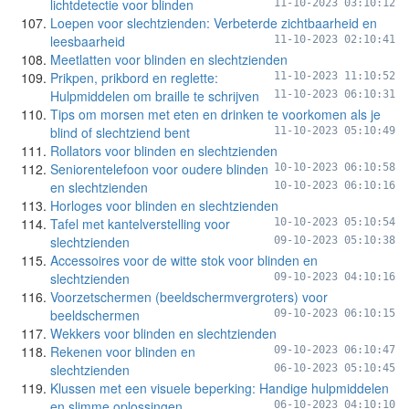
lichtdetectie voor blinden
11-10-2023 03:10:12
Loepen voor slechtzienden: Verbeterde zichtbaarheid en
leesbaarheid
11-10-2023 02:10:41
Meetlatten voor blinden en slechtzienden
Prikpen, prikbord en reglette:
11-10-2023 11:10:52
Hulpmiddelen om braille te schrijven
11-10-2023 06:10:31
Tips om morsen met eten en drinken te voorkomen als je
blind of slechtziend bent
11-10-2023 05:10:49
Rollators voor blinden en slechtzienden
Seniorentelefoon voor oudere blinden
10-10-2023 06:10:58
en slechtzienden
10-10-2023 06:10:16
Horloges voor blinden en slechtzienden
Tafel met kantelverstelling voor
10-10-2023 05:10:54
slechtzienden
09-10-2023 05:10:38
Accessoires voor de witte stok voor blinden en
slechtzienden
09-10-2023 04:10:16
Voorzetschermen (beeldschermvergroters) voor
beeldschermen
09-10-2023 06:10:15
Wekkers voor blinden en slechtzienden
Rekenen voor blinden en
09-10-2023 06:10:47
slechtzienden
06-10-2023 05:10:45
Klussen met een visuele beperking: Handige hulpmiddelen
en slimme oplossingen
06-10-2023 04:10:10