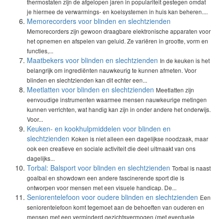
thermostaten zijn de afgelopen jaren in populariteit gestegen omdat
je hiermee de verwarmings- en koelsystemen in huis kan beheren....
Memorecorders voor blinden en slechtzienden
Memorecorders zijn gewoon draagbare elektronische apparaten voor
het opnemen en afspelen van geluid. Ze variëren in grootte, vorm en
functies,...
Maatbekers voor blinden en slechtzienden
In de keuken is het
belangrijk om ingrediënten nauwkeurig te kunnen afmeten. Voor
blinden en slechtzienden kan dit echter een...
Meetlatten voor blinden en slechtzienden
Meetlatten zijn
eenvoudige instrumenten waarmee mensen nauwkeurige metingen
kunnen verrichten, wat handig kan zijn in onder andere het onderwijs.
Voor...
Keuken- en kookhulpmiddelen voor blinden en
slechtzienden
Koken is niet alleen een dagelijkse noodzaak, maar
ook een creatieve en sociale activiteit die deel uitmaakt van ons
dagelijks...
Torbal: Balsport voor blinden en slechtzienden
Torbal is naast
goalbal en showdown een andere fascinerende sport die is
ontworpen voor mensen met een visuele handicap. De...
Seniorentelefoon voor oudere blinden en slechtzienden
Een
seniorentelefoon komt tegemoet aan de behoeften van ouderen en
mensen met een verminderd gezichtsvermogen (met eventuele