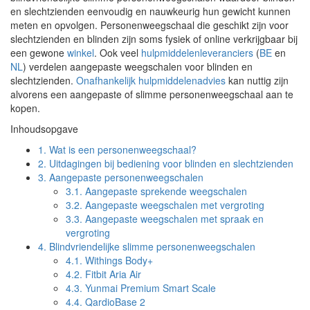
en slechtzienden eenvoudig en nauwkeurig hun gewicht kunnen
meten en opvolgen. Personenweegschaal die geschikt zijn voor
slechtzienden en blinden zijn soms fysiek of online verkrijgbaar bij
een gewone
winkel
. Ook veel
hulpmiddelenleveranciers
(
BE
en
NL
) verdelen aangepaste weegschalen voor blinden en
slechtzienden.
Onafhankelijk hulpmiddelenadvies
kan nuttig zijn
alvorens een aangepaste of slimme personenweegschaal aan te
kopen.
Inhoudsopgave
1.
Wat is een personenweegschaal?
2.
Uitdagingen bij bediening voor blinden en slechtzienden
3.
Aangepaste personenweegschalen
3.1.
Aangepaste sprekende weegschalen
3.2.
Aangepaste weegschalen met vergroting
3.3.
Aangepaste weegschalen met spraak en
vergroting
4.
Blindvriendelijke slimme personenweegschalen
4.1.
Withings Body+
4.2.
Fitbit Aria Air
4.3.
Yunmai Premium Smart Scale
4.4.
QardioBase 2