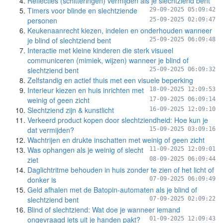
Reflecties (schitteringen) vermijden als je slechtziend bent
Timers voor blinde en slechtziende
29-09-2025 05:09:42
personen
25-09-2025 02:09:47
Keukenaanrecht kiezen, indelen en onderhouden wanneer
je blind of slechtziend bent
25-09-2025 06:09:48
Interactie met kleine kinderen die sterk visueel
communiceren (mimiek, wijzen) wanneer je blind of
slechtziend bent
25-09-2025 06:09:32
Zelfstandig en actief thuis met een visuele beperking
Interieur kiezen en huis inrichten met
18-09-2025 12:09:53
weinig of geen zicht
17-09-2025 06:09:14
Slechtziend zijn & kunstlicht
16-09-2025 12:09:10
Verkeerd product kopen door slechtziendheid: Hoe kun je
dat vermijden?
15-09-2025 03:09:16
Wachtrijen en drukte inschatten met weinig of geen zicht
Was ophangen als je weinig of slecht
11-09-2025 12:09:01
ziet
08-09-2025 06:09:44
Daglichtritme behouden in huis zonder te zien of het licht of
donker is
07-09-2025 06:09:49
Geld afhalen met de Batopin-automaten als je blind of
slechtziend bent
07-09-2025 02:09:22
Blind of slechtziend: Wat doe je wanneer iemand
ongevraagd iets uit je handen pakt?
01-09-2025 12:09:43