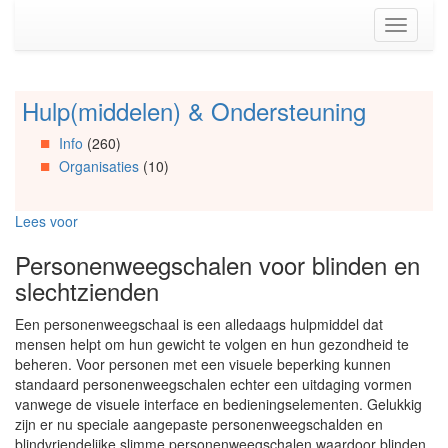
Spring
Toggle
naar
navigati
de
inhoud
(Accesskey
Hulp(middelen) & Ondersteuning
Spring
1)
naar
Spring
Info
(260)
Artikels
naar
Organisaties
(10)
Spring
de
naar
primaire
Info
zijbalk
Lees voor
Spring
(Accesskey
naar
2)
Personenweegschalen voor blinden en
Organisaties
slechtzienden
Spring
naar
Een personenweegschaal is een alledaags hulpmiddel dat
Social
mensen helpt om hun gewicht te volgen en hun gezondheid te
media
beheren. Voor personen met een visuele beperking kunnen
standaard personenweegschalen echter een uitdaging vormen
vanwege de visuele interface en bedieningselementen. Gelukkig
zijn er nu speciale aangepaste personenweegschalden en
blindvriendelijke slimme personenweegschalen waardoor blinden