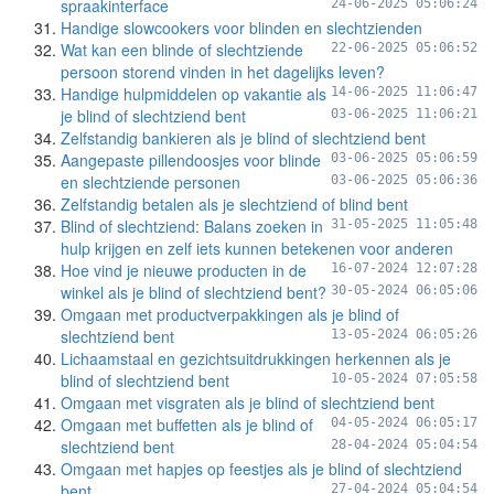
spraakinterface
24-06-2025 05:06:24
Handige slowcookers voor blinden en slechtzienden
Wat kan een blinde of slechtziende
22-06-2025 05:06:52
persoon storend vinden in het dagelijks leven?
Handige hulpmiddelen op vakantie als
14-06-2025 11:06:47
je blind of slechtziend bent
03-06-2025 11:06:21
Zelfstandig bankieren als je blind of slechtziend bent
Aangepaste pillendoosjes voor blinde
03-06-2025 05:06:59
en slechtziende personen
03-06-2025 05:06:36
Zelfstandig betalen als je slechtziend of blind bent
Blind of slechtziend: Balans zoeken in
31-05-2025 11:05:48
hulp krijgen en zelf iets kunnen betekenen voor anderen
Hoe vind je nieuwe producten in de
16-07-2024 12:07:28
winkel als je blind of slechtziend bent?
30-05-2024 06:05:06
Omgaan met productverpakkingen als je blind of
slechtziend bent
13-05-2024 06:05:26
Lichaamstaal en gezichtsuitdrukkingen herkennen als je
blind of slechtziend bent
10-05-2024 07:05:58
Omgaan met visgraten als je blind of slechtziend bent
Omgaan met buffetten als je blind of
04-05-2024 06:05:17
slechtziend bent
28-04-2024 05:04:54
Omgaan met hapjes op feestjes als je blind of slechtziend
bent
27-04-2024 05:04:54