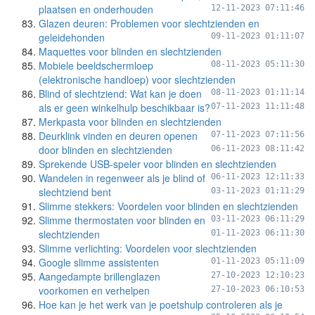
plaatsen en onderhouden
12-11-2023 07:11:46
Glazen deuren: Problemen voor slechtzienden en
geleidehonden
09-11-2023 01:11:07
Maquettes voor blinden en slechtzienden
Mobiele beeldschermloep
08-11-2023 05:11:30
(elektronische handloep) voor slechtzienden
Blind of slechtziend: Wat kan je doen
08-11-2023 01:11:14
als er geen winkelhulp beschikbaar is?
07-11-2023 11:11:48
Merkpasta voor blinden en slechtzienden
Deurklink vinden en deuren openen
07-11-2023 07:11:56
door blinden en slechtzienden
06-11-2023 08:11:42
Sprekende USB-speler voor blinden en slechtzienden
Wandelen in regenweer als je blind of
06-11-2023 12:11:33
slechtziend bent
03-11-2023 01:11:29
Slimme stekkers: Voordelen voor blinden en slechtzienden
Slimme thermostaten voor blinden en
03-11-2023 06:11:29
slechtzienden
01-11-2023 06:11:30
Slimme verlichting: Voordelen voor slechtzienden
Google slimme assistenten
01-11-2023 05:11:09
Aangedampte brillenglazen
27-10-2023 12:10:23
voorkomen en verhelpen
27-10-2023 06:10:53
Hoe kan je het werk van je poetshulp controleren als je