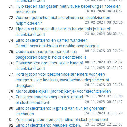
slechtziend bent
Hulp bieden aan gasten met visuele beperking in hotels en
restaurants
16-03-2024 04:03:52
Waarom gebruiken niet alle blinden en slechtzienden
hulpmiddelen?
23-02-2024 08:02:10
Tips om schoenen uit elkaar te houden als je blind of
slechtziend bent
23-02-2024 08:02:44
Blind of slechtziend en samen wandelen:
Communicatiemiddelen in drukke omgevingen
Ouders die pas vernemen dat hun
09-12-2023 05:12:24
pasgeboren baby blind of slechtziend is
Glasscherven opruimen als je blind of
08-12-2023 08:12:32
slechtziend bent
28-11-2023 01:11:52
Kortingsbon voor beschermde afnemers voor een
energiezuinige koelkast, wasmachine, diepvriezer of
droogkast
26-11-2023 05:11:28
Monoculaire kijker (monokijkertje) voor slechtzienden
Zelf je teennagels knippen als je blind
26-11-2023 07:11:08
of slechtziend bent
26-11-2023 06:11:47
Blind of slechtziend: Rijpheid van fruit en groenten
inschatten
24-11-2023 01:11:20
Zelfstandig stemmen als je blind of slechtziend bent
Blind of slechtziend: Meubels kopen,
13-11-2023 12:11:37