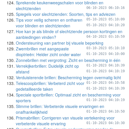
Sprekende keukenweegschalen voor blinden en
slechtzienden
06-10-2023 06:10:16
Spiegels voor slechtzienden: Soorten, tips en adviezen
Tips voor veilig scheren en ontharen
05-10-2023 05:10:09
voor blinden en slechtzienden
05-10-2023 04:10:20
Hoe kan je als blinde of slechtziende persoon kortingen en
aanbiedingen vinden?
04-10-2023 03:10:59
Ondersteuning van partner bij visuele beperking
Zwembrillen met aangepaste
03-10-2023 05:10:10
dioptrieën: Helder zicht onder water
01-10-2023 04:10:00
Zonnebrillen met vergroting: Zicht en bescherming in één
Verrekijkerbrillen: Duidelijk zicht op
01-10-2023 04:10:39
afstand
01-10-2023 04:10:19
Verduisterende brillen: Bescherming tegen overmatig licht
Telescoopbrillen: Verbeterd zicht voor
01-10-2023 04:10:58
gedetailleerde taken
01-10-2023 04:10:39
Speciale sportbrillen: Optimaal zicht en bescherming voor
sporters
01-10-2023 04:10:19
Slimme brillen: Verbeterde visuele ervaringen en
onafhankelijkheid
01-10-2023 04:10:50
Prismabrillen: Corrigeren van visuele vertekening voor
verbeterde visuele ervaring
01-10-2023 04:10:30