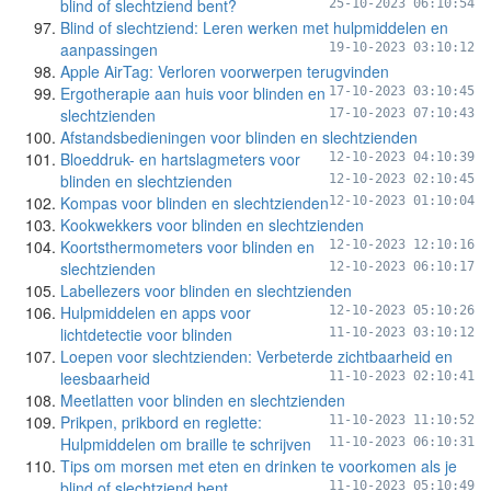
blind of slechtziend bent?
25-10-2023 06:10:54
Blind of slechtziend: Leren werken met hulpmiddelen en
aanpassingen
19-10-2023 03:10:12
Apple AirTag: Verloren voorwerpen terugvinden
Ergotherapie aan huis voor blinden en
17-10-2023 03:10:45
slechtzienden
17-10-2023 07:10:43
Afstandsbedieningen voor blinden en slechtzienden
Bloeddruk- en hartslagmeters voor
12-10-2023 04:10:39
blinden en slechtzienden
12-10-2023 02:10:45
Kompas voor blinden en slechtzienden
12-10-2023 01:10:04
Kookwekkers voor blinden en slechtzienden
Koortsthermometers voor blinden en
12-10-2023 12:10:16
slechtzienden
12-10-2023 06:10:17
Labellezers voor blinden en slechtzienden
Hulpmiddelen en apps voor
12-10-2023 05:10:26
lichtdetectie voor blinden
11-10-2023 03:10:12
Loepen voor slechtzienden: Verbeterde zichtbaarheid en
leesbaarheid
11-10-2023 02:10:41
Meetlatten voor blinden en slechtzienden
Prikpen, prikbord en reglette:
11-10-2023 11:10:52
Hulpmiddelen om braille te schrijven
11-10-2023 06:10:31
Tips om morsen met eten en drinken te voorkomen als je
blind of slechtziend bent
11-10-2023 05:10:49