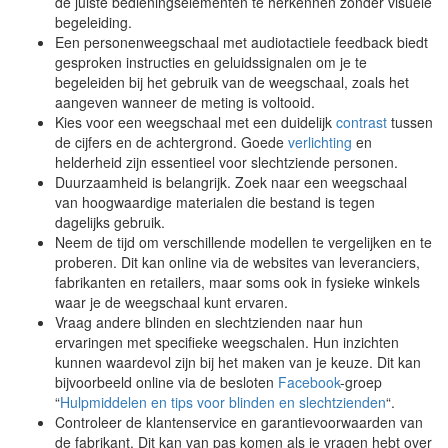
de juiste bedieningselementen te herkennen zonder visuele
begeleiding.
Een personenweegschaal met audiotactiele feedback biedt
gesproken instructies en geluidssignalen om je te
begeleiden bij het gebruik van de weegschaal, zoals het
aangeven wanneer de meting is voltooid.
Kies voor een weegschaal met een duidelijk
contrast
tussen
de cijfers en de achtergrond. Goede
verlichting
en
helderheid zijn essentieel voor slechtziende personen.
Duurzaamheid is belangrijk. Zoek naar een weegschaal
van hoogwaardige materialen die bestand is tegen
dagelijks gebruik.
Neem de tijd om verschillende modellen te vergelijken en te
proberen. Dit kan online via de websites van leveranciers,
fabrikanten en retailers, maar soms ook in fysieke winkels
waar je de weegschaal kunt ervaren.
Vraag andere blinden en slechtzienden naar hun
ervaringen met specifieke weegschalen. Hun inzichten
kunnen waardevol zijn bij het maken van je keuze. Dit kan
bijvoorbeeld online via de besloten
Facebook
-groep
“
Hulpmiddelen en tips voor blinden en slechtzienden
“.
Controleer de klantenservice en garantievoorwaarden van
de fabrikant. Dit kan van pas komen als je vragen hebt over