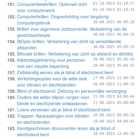
Computerleesbrillen: Optimaal zicht
01-10-2023 01:10:17
voor computerwerk
01-10-2023 01:10:31
Computerbrillen: Oogverlichting voor langdurig
computergebruik
30-09-2023 06:09:20
Brillen voor algemene zichtcorrectie: Verbetering van de
gezichtsscherpte
30-09-2023 06:09:29
BiOptic-brillen: Verbetering van zicht op verschillende
afstanden
30-09-2023 05:09:25
Bifocale brillen: Verbetering van zicht op afstand en dichtbij
Kijkstrategietraining voor personen
30-09-2023 05:09:44
met een visuele beperking
28-09-2023 05:09:55
Zelfstandig wonen als je blind of slechtziend bent
Verlichtingsopties voor de witte stok
27-09-2023 12:09:24
voor blinden en slechtzienden
26-09-2023 11:09:14
Blind of slechtziend: Zelfzorg en persoonlijke verzorging
Ouders die willen blijven zorgen voor
22-09-2023 03:09:44
blinde en slechtziende volwassenen
21-09-2023 05:09:09
Luiers verversen als je blind of slechtziend bent
Trappen: Aanpassingen voor blinden
20-09-2023 06:09:16
en slechtzienden
18-09-2023 04:09:41
Handgeschreven documenten lezen als je blind of
slechtziend bent
18-09-2023 12:09:16