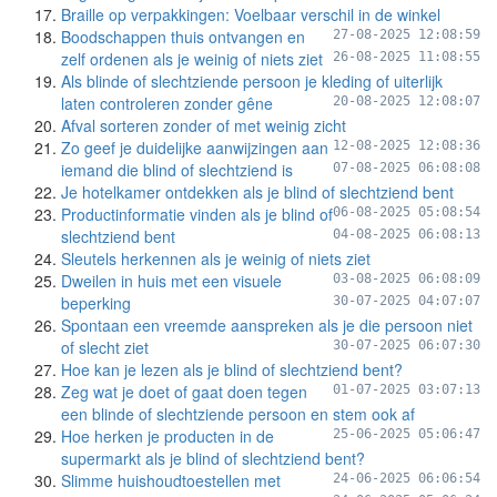
Braille op verpakkingen: Voelbaar verschil in de winkel
Boodschappen thuis ontvangen en
27-08-2025 12:08:59
zelf ordenen als je weinig of niets ziet
26-08-2025 11:08:55
Als blinde of slechtziende persoon je kleding of uiterlijk
laten controleren zonder gêne
20-08-2025 12:08:07
Afval sorteren zonder of met weinig zicht
Zo geef je duidelijke aanwijzingen aan
12-08-2025 12:08:36
iemand die blind of slechtziend is
07-08-2025 06:08:08
Je hotelkamer ontdekken als je blind of slechtziend bent
Productinformatie vinden als je blind of
06-08-2025 05:08:54
slechtziend bent
04-08-2025 06:08:13
Sleutels herkennen als je weinig of niets ziet
Dweilen in huis met een visuele
03-08-2025 06:08:09
beperking
30-07-2025 04:07:07
Spontaan een vreemde aanspreken als je die persoon niet
of slecht ziet
30-07-2025 06:07:30
Hoe kan je lezen als je blind of slechtziend bent?
Zeg wat je doet of gaat doen tegen
01-07-2025 03:07:13
een blinde of slechtziende persoon en stem ook af
Hoe herken je producten in de
25-06-2025 05:06:47
supermarkt als je blind of slechtziend bent?
Slimme huishoudtoestellen met
24-06-2025 06:06:54