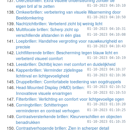
Overzetbrillen: Extra visuele ondersteuning zonder de
eigen bril af te zetten
01-10-2023 04:10:10
Omkeerbrillen: verbetering van visuele Waarneming door
Beeldomkering
01-10-2023 04:10:50
Nachtzichtbrillen: Verbeterd zicht bij weinig licht
Multifocale brillen: Scherp zicht op
01-10-2023 04:10:31
verschillende afstanden in één glas
01-10-2023 04:10:08
Loepbrillen: Handsfree vergroting voor nauwkeurigheid en
precisie
01-10-2023 04:10:43
Lichtfilterende brillen: Bescherming tegen blauw licht en
verbeterd visueel comfort
01-10-2023 04:10:19
Leesbrillen: Dichtbij lezen met comfort en duidelijkheid
Kappenbrillen: Verminder zijdelingse
01-10-2023 04:10:37
lichtinval en lichtgevoeligheid
01-10-2023 02:10:36
Druppelbrillen: Comfortabele toediening van oogdruppels
Head-Mounted Display (HMD) brillen:
01-10-2023 02:10:52
Innovatieve visuele ervaringen
01-10-2023 02:10:53
Filterbrillen: Verlichting en comfort voor lichtgevoelige ogen
Corningbrillen: Schitteringen
01-10-2023 01:10:20
verminderen en contrast verhogen
01-10-2023 01:10:25
Contrastversterkende brillen: Kleurverschillen en objecten
benadrukken
01-10-2023 01:10:35
Contrastverhogende brillen: Zien in scherper detail