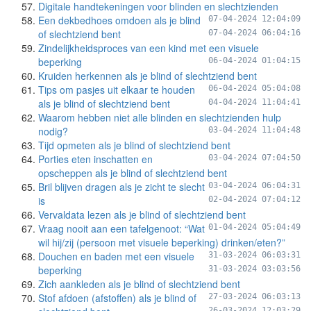
Digitale handtekeningen voor blinden en slechtzienden
Een dekbedhoes omdoen als je blind
07-04-2024 12:04:09
of slechtziend bent
07-04-2024 06:04:16
Zindelijkheidsproces van een kind met een visuele
beperking
06-04-2024 01:04:15
Kruiden herkennen als je blind of slechtziend bent
Tips om pasjes uit elkaar te houden
06-04-2024 05:04:08
als je blind of slechtziend bent
04-04-2024 11:04:41
Waarom hebben niet alle blinden en slechtzienden hulp
nodig?
03-04-2024 11:04:48
Tijd opmeten als je blind of slechtziend bent
Porties eten inschatten en
03-04-2024 07:04:50
opscheppen als je blind of slechtziend bent
Bril blijven dragen als je zicht te slecht
03-04-2024 06:04:31
is
02-04-2024 07:04:12
Vervaldata lezen als je blind of slechtziend bent
Vraag nooit aan een tafelgenoot: “Wat
01-04-2024 05:04:49
wil hij/zij (persoon met visuele beperking) drinken/eten?”
Douchen en baden met een visuele
31-03-2024 06:03:31
beperking
31-03-2024 03:03:56
Zich aankleden als je blind of slechtziend bent
Stof afdoen (afstoffen) als je blind of
27-03-2024 06:03:13
26-03-2024 12:03:29