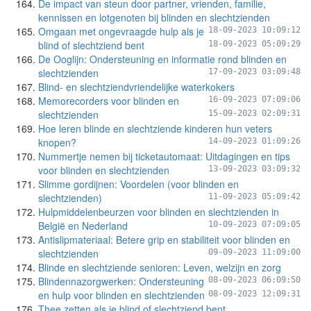
De impact van steun door partner, vrienden, familie,
kennissen en lotgenoten bij blinden en slechtzienden
Omgaan met ongevraagde hulp als je
18-09-2023 10:09:12
blind of slechtziend bent
18-09-2023 05:09:29
De Ooglijn: Ondersteuning en informatie rond blinden en
slechtzienden
17-09-2023 03:09:48
Blind- en slechtziendvriendelijke waterkokers
Memorecorders voor blinden en
16-09-2023 07:09:06
slechtzienden
15-09-2023 02:09:31
Hoe leren blinde en slechtziende kinderen hun veters
knopen?
14-09-2023 01:09:26
Nummertje nemen bij ticketautomaat: Uitdagingen en tips
voor blinden en slechtzienden
13-09-2023 03:09:32
Slimme gordijnen: Voordelen (voor blinden en
slechtzienden)
11-09-2023 05:09:42
Hulpmiddelenbeurzen voor blinden en slechtzienden in
België en Nederland
10-09-2023 07:09:05
Antislipmateriaal: Betere grip en stabiliteit voor blinden en
slechtzienden
09-09-2023 11:09:00
Blinde en slechtziende senioren: Leven, welzijn en zorg
Blindennazorgwerken: Ondersteuning
08-09-2023 06:09:50
en hulp voor blinden en slechtzienden
08-09-2023 12:09:31
Thee zetten als je blind of slechtziend bent