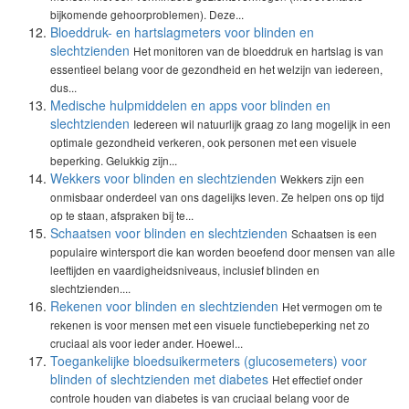
bijkomende gehoorproblemen). Deze...
Bloeddruk- en hartslagmeters voor blinden en
slechtzienden
Het monitoren van de bloeddruk en hartslag is van
essentieel belang voor de gezondheid en het welzijn van iedereen,
dus...
Medische hulpmiddelen en apps voor blinden en
slechtzienden
Iedereen wil natuurlijk graag zo lang mogelijk in een
optimale gezondheid verkeren, ook personen met een visuele
beperking. Gelukkig zijn...
Wekkers voor blinden en slechtzienden
Wekkers zijn een
onmisbaar onderdeel van ons dagelijks leven. Ze helpen ons op tijd
op te staan, afspraken bij te...
Schaatsen voor blinden en slechtzienden
Schaatsen is een
populaire wintersport die kan worden beoefend door mensen van alle
leeftijden en vaardigheidsniveaus, inclusief blinden en
slechtzienden....
Rekenen voor blinden en slechtzienden
Het vermogen om te
rekenen is voor mensen met een visuele functiebeperking net zo
cruciaal als voor ieder ander. Hoewel...
Toegankelijke bloedsuikermeters (glucosemeters) voor
blinden of slechtzienden met diabetes
Het effectief onder
controle houden van diabetes is van cruciaal belang voor de