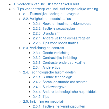
1.
Voordelen van inclusief toegankelijk huis
2.
Tips voor ontwerp van inclusief toegankelijke woning
2.1.
Ruimtelijke indeling en navigatie
2.2.
Veiligheid en noodsituaties
2.2.1.
Rook- en koolmonoxidemelders
2.2.2.
Tactiel evacuatieplan
2.2.3.
Brandalarm
2.2.4.
Andere veiligheidsmaatregelen
2.2.5.
Tips voor noodsituaties
2.3.
Verlichting en contrast
2.3.1.
Goede verlichting
2.3.2.
Contrastrijke inrichting
2.3.3.
Contrasterende deurkozijnen
2.3.4.
Andere tips
2.4.
Technologische hulpmiddelen
2.4.1.
Slimme technologie
2.4.2.
Spraakgestuurde assistenten
2.4.3.
Audioweergave
2.4.4.
Andere technologische hulpmiddelen
2.4.5.
Tips
2.5.
Inrichting en meubilair
2.5.1.
Tactiele herkenningspunten