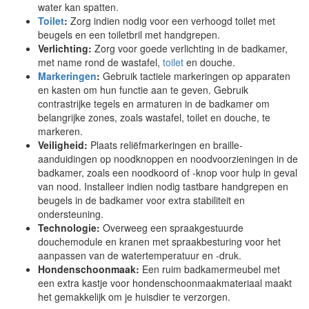
water kan spatten.
Toilet
:
Zorg indien nodig voor een verhoogd toilet met
beugels en een toiletbril met handgrepen.
Verlichting:
Zorg voor goede verlichting in de badkamer,
met name rond de wastafel,
toilet
en douche.
Markeringen
:
Gebruik tactiele markeringen op apparaten
en kasten om hun functie aan te geven. Gebruik
contrastrijke tegels en armaturen in de badkamer om
belangrijke zones, zoals wastafel, toilet en douche, te
markeren.
Veiligheid:
Plaats reliëfmarkeringen en braille-
aanduidingen op noodknoppen en noodvoorzieningen in de
badkamer, zoals een noodkoord of -knop voor hulp in geval
van nood. Installeer indien nodig tastbare handgrepen en
beugels in de badkamer voor extra stabiliteit en
ondersteuning.
Technologie:
Overweeg een spraakgestuurde
douchemodule en kranen met spraakbesturing voor het
aanpassen van de watertemperatuur en -druk.
Hondenschoonmaak:
Een ruim badkamermeubel met
een extra kastje voor hondenschoonmaakmateriaal maakt
het gemakkelijk om je huisdier te verzorgen.