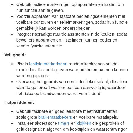
Gebruik tactiele markeringen op apparaten en kasten om
hun functie aan te geven.
Voorzie apparaten van tastbare bedieningselementen met
voelbare contouren en reliëfmarkeringen, zodat hun functie
gemakkelijk kan worden onderscheiden.
Integreer spraakgestuurde assistenten in de keuken, zodat
bewoners apparaten en instellingen kunnen bedienen
zonder fysieke interactie.
Veiligheid:
Plaats
tactiele markeringen
rondom kookzones om de
exacte locatie aan te geven waar potten en pannen kunnen
worden geplaatst.
Overweeg het gebruik van een inductiekookplaat, die alleen
warmte genereert waar er een pan aanwezig is, waardoor
het risico op brandwonden wordt verminderd.
Hulpmiddelen:
Gebruik tastbare en goed leesbare meetinstrumenten,
zoals grote
braillemaatbekers
en voelbare maatlepels.
Installeer akoestische
timers
en
klokken
die gesproken of
geluidssignalen afgeven om kooktijden en waarschuwingen