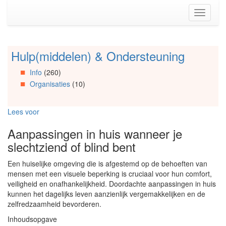
Spring
Toggle
naar
navigati
de
inhoud
(Accesskey
Hulp(middelen) & Ondersteuning
Spring
1)
naar
Spring
Info
(260)
Artikels
naar
Organisaties
(10)
Spring
de
naar
primaire
Info
zijbalk
Lees voor
Spring
(Accesskey
naar
2)
Aanpassingen in huis wanneer je
Organisaties
slechtziend of blind bent
Spring
naar
Een huiselijke omgeving die is afgestemd op de behoeften van
Social
mensen met een visuele beperking is cruciaal voor hun comfort,
media
veiligheid en onafhankelijkheid. Doordachte aanpassingen in huis
kunnen het dagelijks leven aanzienlijk vergemakkelijken en de
zelfredzaamheid bevorderen.
Inhoudsopgave