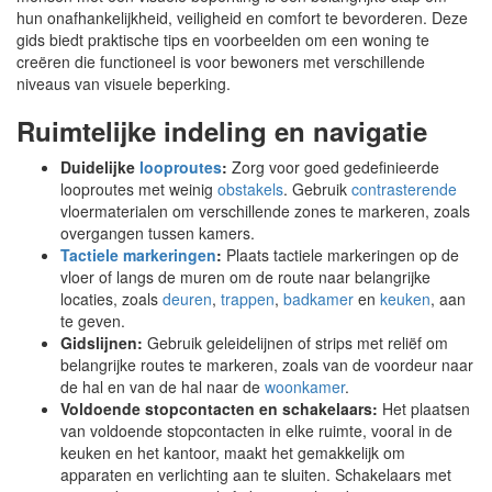
hun onafhankelijkheid, veiligheid en comfort te bevorderen. Deze
gids biedt praktische tips en voorbeelden om een woning te
creëren die functioneel is voor bewoners met verschillende
niveaus van visuele beperking.
Ruimtelijke indeling en navigatie
Duidelijke
looproutes
:
Zorg voor goed gedefinieerde
looproutes met weinig
obstakels
. Gebruik
contrasterende
vloermaterialen om verschillende zones te markeren, zoals
overgangen tussen kamers.
Tactiele markeringen
:
Plaats tactiele markeringen op de
vloer of langs de muren om de route naar belangrijke
locaties, zoals
deuren
,
trappen
,
badkamer
en
keuken
, aan
te geven.
Gidslijnen:
Gebruik geleidelijnen of strips met reliëf om
belangrijke routes te markeren, zoals van de voordeur naar
de hal en van de hal naar de
woonkamer
.
Voldoende stopcontacten en schakelaars:
Het plaatsen
van voldoende stopcontacten in elke ruimte, vooral in de
keuken en het kantoor, maakt het gemakkelijk om
apparaten en verlichting aan te sluiten. Schakelaars met