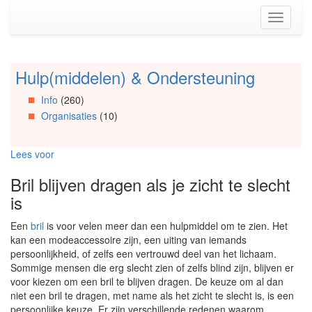
Spring
Toggle
naar
navigati
de
inhoud
(Accesskey
Hulp(middelen) & Ondersteuning
Spring
1)
naar
Spring
Info
(260)
Artikels
naar
Organisaties
(10)
Spring
de
naar
primaire
Info
zijbalk
Lees voor
Spring
(Accesskey
naar
2)
Bril blijven dragen als je zicht te slecht
Organisaties
is
Spring
naar
Een
bril
is voor velen meer dan een hulpmiddel om te zien. Het
Social
kan een modeaccessoire zijn, een uiting van iemands
media
persoonlijkheid, of zelfs een vertrouwd deel van het lichaam.
Sommige mensen die erg slecht zien of zelfs blind zijn, blijven er
voor kiezen om een bril te blijven dragen. De keuze om al dan
niet een bril te dragen, met name als het zicht te slecht is, is een
persoonlijke keuze. Er zijn verschillende redenen waarom