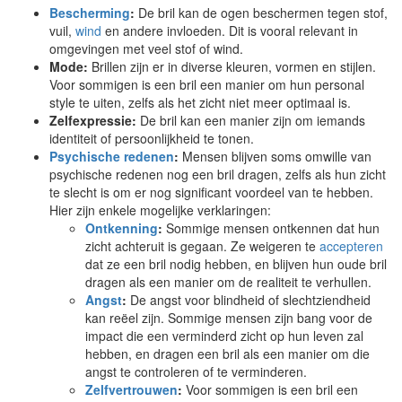
Bescherming
:
De bril kan de ogen beschermen tegen stof,
vuil,
wind
en andere invloeden. Dit is vooral relevant in
omgevingen met veel stof of wind.
Mode:
Brillen zijn er in diverse kleuren, vormen en stijlen.
Voor sommigen is een bril een manier om hun personal
style te uiten, zelfs als het zicht niet meer optimaal is.
Zelfexpressie:
De bril kan een manier zijn om iemands
identiteit of persoonlijkheid te tonen.
Psychische redenen
:
Mensen blijven soms omwille van
psychische redenen nog een bril dragen, zelfs als hun zicht
te slecht is om er nog significant voordeel van te hebben.
Hier zijn enkele mogelijke verklaringen:
Ontkenning
:
Sommige mensen ontkennen dat hun
zicht achteruit is gegaan. Ze weigeren te
accepteren
dat ze een bril nodig hebben, en blijven hun oude bril
dragen als een manier om de realiteit te verhullen.
Angst
:
De angst voor blindheid of slechtziendheid
kan reëel zijn. Sommige mensen zijn bang voor de
impact die een verminderd zicht op hun leven zal
hebben, en dragen een bril als een manier om die
angst te controleren of te verminderen.
Zelfvertrouwen
:
Voor sommigen is een bril een