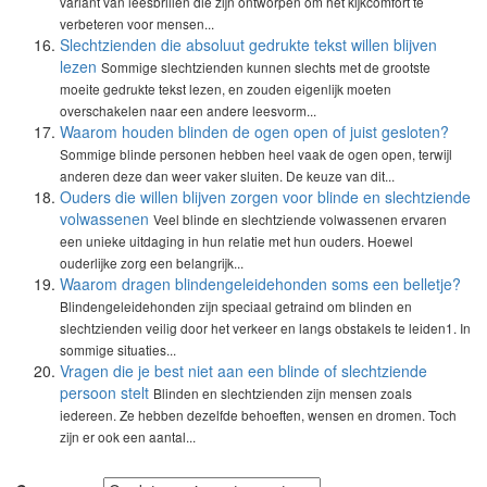
variant van leesbrillen die zijn ontworpen om het kijkcomfort te
verbeteren voor mensen...
Slechtzienden die absoluut gedrukte tekst willen blijven
lezen
Sommige slechtzienden kunnen slechts met de grootste
moeite gedrukte tekst lezen, en zouden eigenlijk moeten
overschakelen naar een andere leesvorm...
Waarom houden blinden de ogen open of juist gesloten?
Sommige blinde personen hebben heel vaak de ogen open, terwijl
anderen deze dan weer vaker sluiten. De keuze van dit...
Ouders die willen blijven zorgen voor blinde en slechtziende
volwassenen
Veel blinde en slechtziende volwassenen ervaren
een unieke uitdaging in hun relatie met hun ouders. Hoewel
ouderlijke zorg een belangrijk...
Waarom dragen blindengeleidehonden soms een belletje?
Blindengeleidehonden zijn speciaal getraind om blinden en
slechtzienden veilig door het verkeer en langs obstakels te leiden1. In
sommige situaties...
Vragen die je best niet aan een blinde of slechtziende
persoon stelt
Blinden en slechtzienden zijn mensen zoals
iedereen. Ze hebben dezelfde behoeften, wensen en dromen. Toch
zijn er ook een aantal...