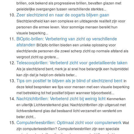
brillen, ook bekend als progressieve brillen, bevatten glazen met
geleidelijke overgangen tussen verschillende sterktes...
Zeer slechtziend en naar de oogarts blijven gaan
Slechtziendheid kan een complexe en uitdagende realiteit zijn voor
personen die ermee leven. Voor sommige mensen bereikt hun
visuele beperking...
BiOptic-brillen: Verbetering van zicht op verschillende
afstanden
BiOptic-brillen bieden een unieke oplossing voor
slechtziende personen die zowel scherp zicht op normale afstand als
vergroot zicht op grotere...
Telescoopbrillen: Verbeterd zicht voor gedetailleerde taken
Als je slechtziend bent, merk je al snel hoe belangrijk een hulpmiddel
kan zijn dat je helpt om details beter...
Tips om positief te blijven als je blind of slechtziend bent
In
deze tekst bespreken we tips voor mensen met een visuele beperking
met betrekking tot het positief blijven wanneer bijvoorbeeld...
Nachtzichtbrillen: Verbeterd zicht bij weinig licht
Kenmerken
en uiterlijk Lichtversterkend glas: Nachtzichtbrillen zijn uitgerust met
lichtversterkend glas dat bestaand licht verzamelt en versterkt om
beter zicht...
Computerleesbrillen: Optimaal zicht voor computerwerk
Wat
zijn computerleesbrillen? Computerleesbrillen zijn een speciale