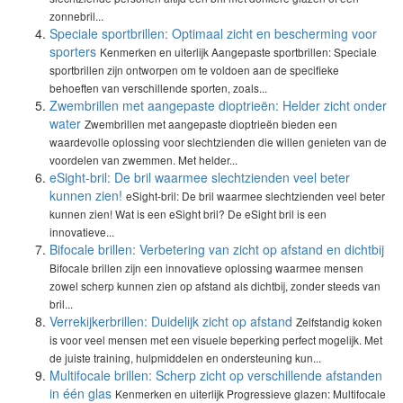
zonnebril...
Speciale sportbrillen: Optimaal zicht en bescherming voor
sporters
Kenmerken en uiterlijk Aangepaste sportbrillen: Speciale
sportbrillen zijn ontworpen om te voldoen aan de specifieke
behoeften van verschillende sporten, zoals...
Zwembrillen met aangepaste dioptrieën: Helder zicht onder
water
Zwembrillen met aangepaste dioptrieën bieden een
waardevolle oplossing voor slechtzienden die willen genieten van de
voordelen van zwemmen. Met helder...
eSight-bril: De bril waarmee slechtzienden veel beter
kunnen zien!
eSight-bril: De bril waarmee slechtzienden veel beter
kunnen zien! Wat is een eSight bril? De eSight bril is een
innovatieve...
Bifocale brillen: Verbetering van zicht op afstand en dichtbij
Bifocale brillen zijn een innovatieve oplossing waarmee mensen
zowel scherp kunnen zien op afstand als dichtbij, zonder steeds van
bril...
Verrekijkerbrillen: Duidelijk zicht op afstand
Zelfstandig koken
is voor veel mensen met een visuele beperking perfect mogelijk. Met
de juiste training, hulpmiddelen en ondersteuning kun...
Multifocale brillen: Scherp zicht op verschillende afstanden
in één glas
Kenmerken en uiterlijk Progressieve glazen: Multifocale