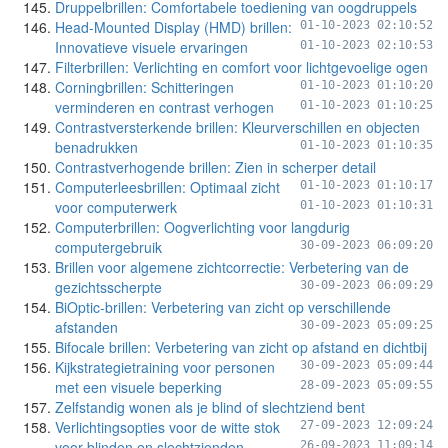
Druppelbrillen: Comfortabele toediening van oogdruppels
Head-Mounted Display (HMD) brillen:
01-10-2023 02:10:52
Innovatieve visuele ervaringen
01-10-2023 02:10:53
Filterbrillen: Verlichting en comfort voor lichtgevoelige ogen
Corningbrillen: Schitteringen
01-10-2023 01:10:20
verminderen en contrast verhogen
01-10-2023 01:10:25
Contrastversterkende brillen: Kleurverschillen en objecten
benadrukken
01-10-2023 01:10:35
Contrastverhogende brillen: Zien in scherper detail
Computerleesbrillen: Optimaal zicht
01-10-2023 01:10:17
voor computerwerk
01-10-2023 01:10:31
Computerbrillen: Oogverlichting voor langdurig
computergebruik
30-09-2023 06:09:20
Brillen voor algemene zichtcorrectie: Verbetering van de
gezichtsscherpte
30-09-2023 06:09:29
BiOptic-brillen: Verbetering van zicht op verschillende
afstanden
30-09-2023 05:09:25
Bifocale brillen: Verbetering van zicht op afstand en dichtbij
Kijkstrategietraining voor personen
30-09-2023 05:09:44
met een visuele beperking
28-09-2023 05:09:55
Zelfstandig wonen als je blind of slechtziend bent
Verlichtingsopties voor de witte stok
27-09-2023 12:09:24
voor blinden en slechtzienden
26-09-2023 11:09:14