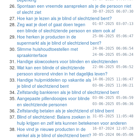
Spontaan een vreemde aanspreken als je die persoon niet
of slecht ziet
30-07-2025 06:07:30
Hoe kan je lezen als je blind of slechtziend bent?
Zeg wat je doet of gaat doen tegen
01-07-2025 03:07:13
een blinde of slechtziende persoon en stem ook af
Hoe herken je producten in de
25-06-2025 05:06:47
supermarkt als je blind of slechtziend bent?
Slimme huishoudtoestellen met
24-06-2025 06:06:54
spraakinterface
24-06-2025 05:06:24
Handige slowcookers voor blinden en slechtzienden
Wat kan een blinde of slechtziende
22-06-2025 05:06:52
persoon storend vinden in het dagelijks leven?
Handige hulpmiddelen op vakantie als
14-06-2025 11:06:47
je blind of slechtziend bent
03-06-2025 11:06:21
Zelfstandig bankieren als je blind of slechtziend bent
Aangepaste pillendoosjes voor blinde
03-06-2025 05:06:59
en slechtziende personen
03-06-2025 05:06:36
Zelfstandig betalen als je slechtziend of blind bent
Blind of slechtziend: Balans zoeken in
31-05-2025 11:05:48
hulp krijgen en zelf iets kunnen betekenen voor anderen
Hoe vind je nieuwe producten in de
16-07-2024 12:07:28
winkel als je blind of slechtziend bent?
30-05-2024 06:05:06