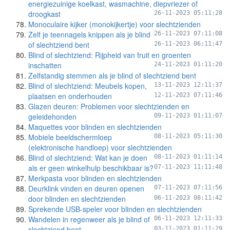
energiezuinige koelkast, wasmachine, diepvriezer of
droogkast
26-11-2023 05:11:28
Monoculaire kijker (monokijkertje) voor slechtzienden
Zelf je teennagels knippen als je blind
26-11-2023 07:11:08
of slechtziend bent
26-11-2023 06:11:47
Blind of slechtziend: Rijpheid van fruit en groenten
inschatten
24-11-2023 01:11:20
Zelfstandig stemmen als je blind of slechtziend bent
Blind of slechtziend: Meubels kopen,
13-11-2023 12:11:37
plaatsen en onderhouden
12-11-2023 07:11:46
Glazen deuren: Problemen voor slechtzienden en
geleidehonden
09-11-2023 01:11:07
Maquettes voor blinden en slechtzienden
Mobiele beeldschermloep
08-11-2023 05:11:30
(elektronische handloep) voor slechtzienden
Blind of slechtziend: Wat kan je doen
08-11-2023 01:11:14
als er geen winkelhulp beschikbaar is?
07-11-2023 11:11:48
Merkpasta voor blinden en slechtzienden
Deurklink vinden en deuren openen
07-11-2023 07:11:56
door blinden en slechtzienden
06-11-2023 08:11:42
Sprekende USB-speler voor blinden en slechtzienden
Wandelen in regenweer als je blind of
06-11-2023 12:11:33
slechtziend bent
03-11-2023 01:11:29