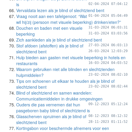
is
02-04-2024 07:04:12
Vervaldata lezen als je blind of slechtziend bent
Vraag nooit aan een tafelgenoot: “Wat
01-04-2024 05:04:49
wil hij/zij (persoon met visuele beperking) drinken/eten?”
Douchen en baden met een visuele
31-03-2024 06:03:31
beperking
31-03-2024 03:03:56
Zich aankleden als je blind of slechtziend bent
Stof afdoen (afstoffen) als je blind of
27-03-2024 06:03:13
slechtziend bent
26-03-2024 12:03:29
Hulp bieden aan gasten met visuele beperking in hotels en
restaurants
16-03-2024 04:03:52
Waarom gebruiken niet alle blinden en slechtzienden
hulpmiddelen?
23-02-2024 08:02:10
Tips om schoenen uit elkaar te houden als je blind of
slechtziend bent
23-02-2024 08:02:44
Blind of slechtziend en samen wandelen:
Communicatiemiddelen in drukke omgevingen
Ouders die pas vernemen dat hun
09-12-2023 05:12:24
pasgeboren baby blind of slechtziend is
Glasscherven opruimen als je blind of
08-12-2023 08:12:32
slechtziend bent
28-11-2023 01:11:52
Kortingsbon voor beschermde afnemers voor een