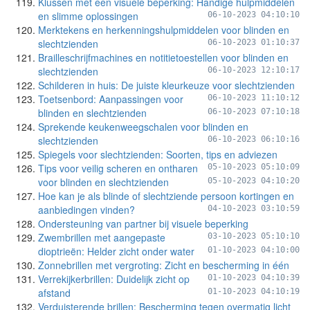
Klussen met een visuele beperking: Handige hulpmiddelen
en slimme oplossingen
06-10-2023 04:10:10
Merktekens en herkenningshulpmiddelen voor blinden en
slechtzienden
06-10-2023 01:10:37
Brailleschrijfmachines en notitietoestellen voor blinden en
slechtzienden
06-10-2023 12:10:17
Schilderen in huis: De juiste kleurkeuze voor slechtzienden
Toetsenbord: Aanpassingen voor
06-10-2023 11:10:12
blinden en slechtzienden
06-10-2023 07:10:18
Sprekende keukenweegschalen voor blinden en
slechtzienden
06-10-2023 06:10:16
Spiegels voor slechtzienden: Soorten, tips en adviezen
Tips voor veilig scheren en ontharen
05-10-2023 05:10:09
voor blinden en slechtzienden
05-10-2023 04:10:20
Hoe kan je als blinde of slechtziende persoon kortingen en
aanbiedingen vinden?
04-10-2023 03:10:59
Ondersteuning van partner bij visuele beperking
Zwembrillen met aangepaste
03-10-2023 05:10:10
dioptrieën: Helder zicht onder water
01-10-2023 04:10:00
Zonnebrillen met vergroting: Zicht en bescherming in één
Verrekijkerbrillen: Duidelijk zicht op
01-10-2023 04:10:39
afstand
01-10-2023 04:10:19
Verduisterende brillen: Bescherming tegen overmatig licht