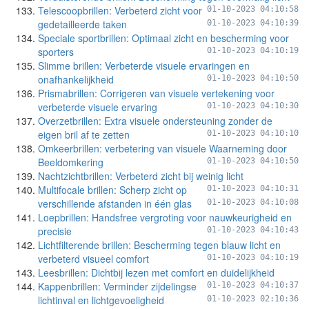
Telescoopbrillen: Verbeterd zicht voor
01-10-2023 04:10:58
gedetailleerde taken
01-10-2023 04:10:39
Speciale sportbrillen: Optimaal zicht en bescherming voor
sporters
01-10-2023 04:10:19
Slimme brillen: Verbeterde visuele ervaringen en
onafhankelijkheid
01-10-2023 04:10:50
Prismabrillen: Corrigeren van visuele vertekening voor
verbeterde visuele ervaring
01-10-2023 04:10:30
Overzetbrillen: Extra visuele ondersteuning zonder de
eigen bril af te zetten
01-10-2023 04:10:10
Omkeerbrillen: verbetering van visuele Waarneming door
Beeldomkering
01-10-2023 04:10:50
Nachtzichtbrillen: Verbeterd zicht bij weinig licht
Multifocale brillen: Scherp zicht op
01-10-2023 04:10:31
verschillende afstanden in één glas
01-10-2023 04:10:08
Loepbrillen: Handsfree vergroting voor nauwkeurigheid en
precisie
01-10-2023 04:10:43
Lichtfilterende brillen: Bescherming tegen blauw licht en
verbeterd visueel comfort
01-10-2023 04:10:19
Leesbrillen: Dichtbij lezen met comfort en duidelijkheid
Kappenbrillen: Verminder zijdelingse
01-10-2023 04:10:37
lichtinval en lichtgevoeligheid
01-10-2023 02:10:36