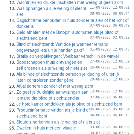
Wachtrijen en drukte inschatten met weinig of geen zicht
Was ophangen als je weinig of slecht
11-09-2025 12:09:01
ziet
08-09-2025 06:09:44
Daglichtritme behouden in huis zonder te zien of het licht of
donker is
07-09-2025 06:09:49
Geld afhalen met de Batopin-automaten als je blind of
slechtziend bent
07-09-2025 02:09:22
Blind of slechtziend: Wat doe je wanneer iemand
ongevraagd iets uit je handen pakt?
01-09-2025 12:09:43
Braille op verpakkingen: Voelbaar verschil in de winkel
Boodschappen thuis ontvangen en
27-08-2025 12:08:59
zelf ordenen als je weinig of niets ziet
26-08-2025 11:08:55
Als blinde of slechtziende persoon je kleding of uiterlijk
laten controleren zonder gêne
20-08-2025 12:08:07
Afval sorteren zonder of met weinig zicht
Zo geef je duidelijke aanwijzingen aan
12-08-2025 12:08:36
iemand die blind of slechtziend is
07-08-2025 06:08:08
Je hotelkamer ontdekken als je blind of slechtziend bent
Productinformatie vinden als je blind of
06-08-2025 05:08:54
slechtziend bent
04-08-2025 06:08:13
Sleutels herkennen als je weinig of niets ziet
Dweilen in huis met een visuele
03-08-2025 06:08:09
beperking
30-07-2025 04:07:07