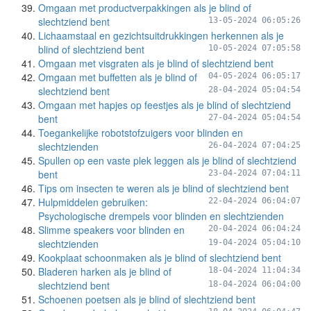
Omgaan met productverpakkingen als je blind of
slechtziend bent
13-05-2024 06:05:26
Lichaamstaal en gezichtsuitdrukkingen herkennen als je
blind of slechtziend bent
10-05-2024 07:05:58
Omgaan met visgraten als je blind of slechtziend bent
Omgaan met buffetten als je blind of
04-05-2024 06:05:17
slechtziend bent
28-04-2024 05:04:54
Omgaan met hapjes op feestjes als je blind of slechtziend
bent
27-04-2024 05:04:54
Toegankelijke robotstofzuigers voor blinden en
slechtzienden
26-04-2024 07:04:25
Spullen op een vaste plek leggen als je blind of slechtziend
bent
23-04-2024 07:04:11
Tips om insecten te weren als je blind of slechtziend bent
Hulpmiddelen gebruiken:
22-04-2024 06:04:07
Psychologische drempels voor blinden en slechtzienden
Slimme speakers voor blinden en
20-04-2024 06:04:24
slechtzienden
19-04-2024 05:04:10
Kookplaat schoonmaken als je blind of slechtziend bent
Bladeren harken als je blind of
18-04-2024 11:04:34
slechtziend bent
18-04-2024 06:04:00
Schoenen poetsen als je blind of slechtziend bent