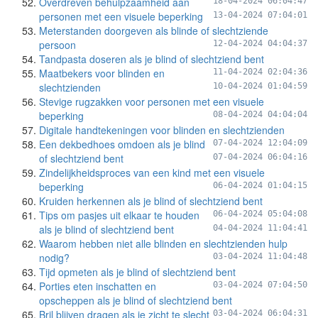
Overdreven behulpzaamheid aan
18-04-2024 06:04:47
personen met een visuele beperking
13-04-2024 07:04:01
Meterstanden doorgeven als blinde of slechtziende
persoon
12-04-2024 04:04:37
Tandpasta doseren als je blind of slechtziend bent
Maatbekers voor blinden en
11-04-2024 02:04:36
slechtzienden
10-04-2024 01:04:59
Stevige rugzakken voor personen met een visuele
beperking
08-04-2024 04:04:04
Digitale handtekeningen voor blinden en slechtzienden
Een dekbedhoes omdoen als je blind
07-04-2024 12:04:09
of slechtziend bent
07-04-2024 06:04:16
Zindelijkheidsproces van een kind met een visuele
beperking
06-04-2024 01:04:15
Kruiden herkennen als je blind of slechtziend bent
Tips om pasjes uit elkaar te houden
06-04-2024 05:04:08
als je blind of slechtziend bent
04-04-2024 11:04:41
Waarom hebben niet alle blinden en slechtzienden hulp
nodig?
03-04-2024 11:04:48
Tijd opmeten als je blind of slechtziend bent
Porties eten inschatten en
03-04-2024 07:04:50
opscheppen als je blind of slechtziend bent
Bril blijven dragen als je zicht te slecht
03-04-2024 06:04:31