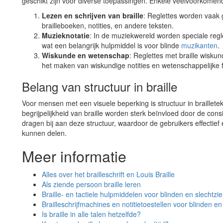
geschikt zijn voor diverse toepassingen. Enkele veelvoorkomend
Lezen en schrijven van braille
: Reglettes worden vaak ge
brailleboeken, notities, en andere teksten.
Muzieknotatie
: In de muziekwereld worden speciale regle
wat een belangrijk hulpmiddel is voor blinde
muzikanten
.
Wiskunde en wetenschap
: Reglettes met braille wisku
het maken van wiskundige notities en wetenschappelijke 
Belang van structuur in braille
Voor mensen met een visuele beperking is structuur in braillete
begrijpelijkheid van braille worden sterk beïnvloed door de consi
dragen bij aan deze structuur, waardoor de gebruikers effecti
kunnen delen.
Meer informatie
Alles over het brailleschrift en Louis Braille
Als ziende persoon braille leren
Braille- en tactiele hulpmiddelen voor blinden en slechtzi
Brailleschrijfmachines en notitietoestellen voor blinden e
Is braille in alle talen hetzelfde?