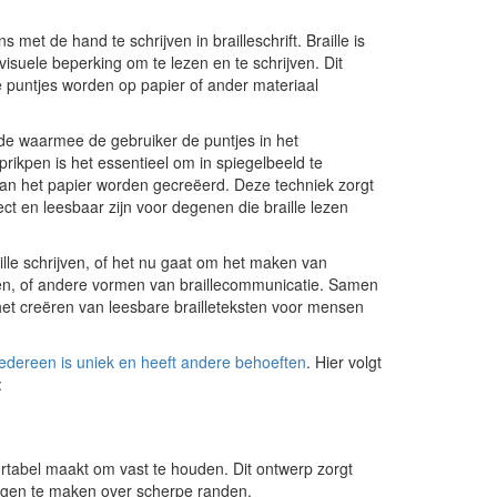
met de hand te schrijven in brailleschrift. Braille is
visuele beperking om te lezen en te schrijven. Dit
e puntjes worden op papier of ander materiaal
nde waarmee de gebruiker de puntjes in het
 prikpen is het essentieel om in spiegelbeeld te
 van het papier worden gecreëerd. Deze techniek zorgt
ct en leesbaar zijn voor degenen die braille lezen
lle schrijven, of het nu gaat om het maken van
llen, of andere vormen van braillecommunicatie. Samen
et creëren van leesbare brailleteksten voor mensen
iedereen is uniek en heeft andere behoeften
. Hier volgt
:
rtabel maakt om vast te houden. Dit ontwerp zorgt
orgen te maken over scherpe randen.