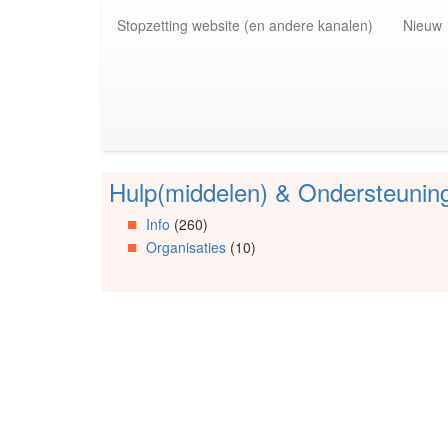
Spring
Stopzetting website (en andere kanalen)
Nieuw
naar
de
inhoud
(Accesskey
1)
Spring
naar
de
Hulp(middelen) & Ondersteunin
primaire
Spring
zijbalk
naar
Info
(260)
(Accesskey
Artikels
Organisaties
(10)
2)
Spring
naar
Info
Spring
naar
Organisaties
Spring
naar
Social
media