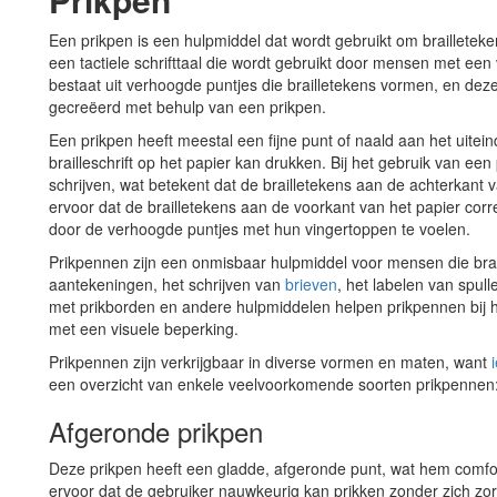
Een prikpen is een hulpmiddel dat wordt gebruikt om brailletekens 
een tactiele schrifttaal die wordt gebruikt door mensen met een 
bestaat uit verhoogde puntjes die brailletekens vormen, en dez
gecreëerd met behulp van een prikpen.
Een prikpen heeft meestal een fijne punt of naald aan het uitei
brailleschrift op het papier kan drukken. Bij het gebruik van een
schrijven, wat betekent dat de brailletekens aan de achterkant
ervoor dat de brailletekens aan de voorkant van het papier corre
door de verhoogde puntjes met hun vingertoppen te voelen.
Prikpennen zijn een onmisbaar hulpmiddel voor mensen die brai
aantekeningen, het schrijven van
brieven
, het labelen van spu
met prikborden en andere hulpmiddelen helpen prikpennen bij h
met een visuele beperking.
Prikpennen zijn verkrijgbaar in diverse vormen en maten, want
een overzicht van enkele veelvoorkomende soorten prikpennen
Afgeronde prikpen
Deze prikpen heeft een gladde, afgeronde punt, wat hem comfo
ervoor dat de gebruiker nauwkeurig kan prikken zonder zich z