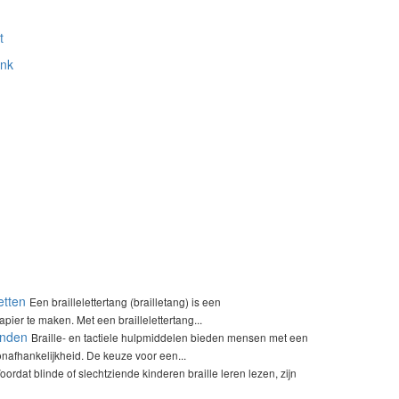
t
ank
etten
Een braillelettertang (brailletang) is een
pier te maken. Met een braillelettertang...
enden
Braille- en tactiele hulpmiddelen bieden mensen met een
nafhankelijkheid. De keuze voor een...
oordat blinde of slechtziende kinderen braille leren lezen, zijn