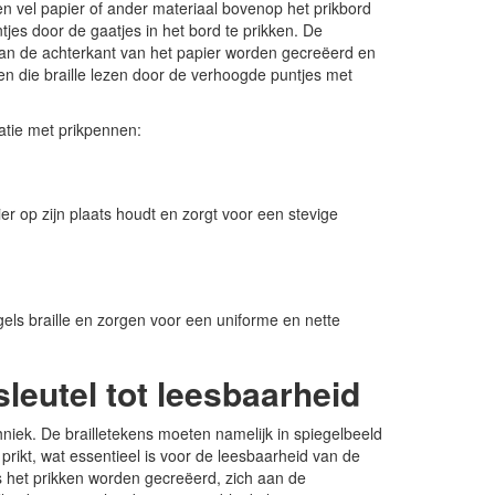
n vel papier of ander materiaal bovenop het prikbord
jes door de gaatjes in het bord te prikken. De
e aan de achterkant van het papier worden gecreëerd en
en die braille lezen door de verhoogde puntjes met
atie met prikpennen:
r op zijn plaats houdt en zorgt voor een stevige
egels braille en zorgen voor een uniforme en nette
sleutel tot leesbaarheid
hniek. De brailletekens moeten namelijk in spiegelbeeld
 prikt, wat essentieel is voor de leesbaarheid van de
s het prikken worden gecreëerd, zich aan de