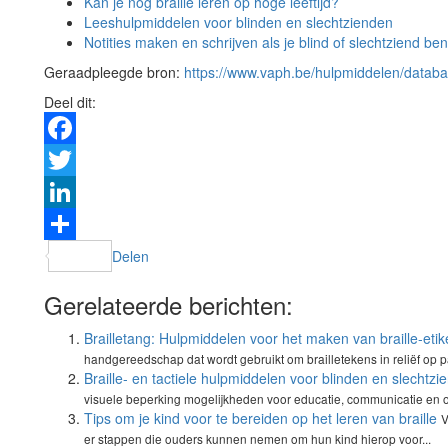
Kan je nog braille leren op hoge leeftijd?
Leeshulpmiddelen voor blinden en slechtzienden
Notities maken en schrijven als je blind of slechtziend ben
Geraadpleegde bron:
https://www.vaph.be/hulpmiddelen/datab
Deel dit:
Facebook
Twitter
LinkedIn
Delen
Gerelateerde berichten:
Brailletang: Hulpmiddelen voor het maken van braille-etik
handgereedschap dat wordt gebruikt om brailletekens in reliëf op pa
Braille- en tactiele hulpmiddelen voor blinden en slechtzi
visuele beperking mogelijkheden voor educatie, communicatie en o
Tips om je kind voor te bereiden op het leren van braille
V
er stappen die ouders kunnen nemen om hun kind hierop voor...