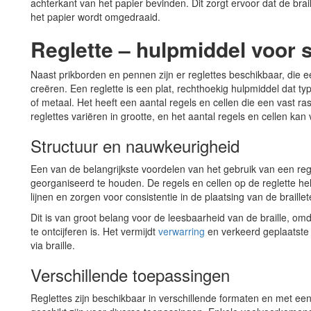
achterkant van het papier bevinden. Dit zorgt ervoor dat de brai
het papier wordt omgedraaid.
Reglette – hulpmiddel voor 
Naast prikborden en pennen zijn er reglettes beschikbaar, die e
creëren. Een reglette is een plat, rechthoekig hulpmiddel dat t
of metaal. Het heeft een aantal regels en cellen die een vast r
reglettes variëren in grootte, en het aantal regels en cellen kan 
Structuur en nauwkeurigheid
Een van de belangrijkste voordelen van het gebruik van een regle
georganiseerd te houden. De regels en cellen op de reglette help
lijnen en zorgen voor consistentie in de plaatsing van de braille
Dit is van groot belang voor de leesbaarheid van de braille, om
te ontcijferen is. Het vermijdt
verwarring
en verkeerd geplaatste 
via braille.
Verschillende toepassingen
Reglettes zijn beschikbaar in verschillende formaten en met een