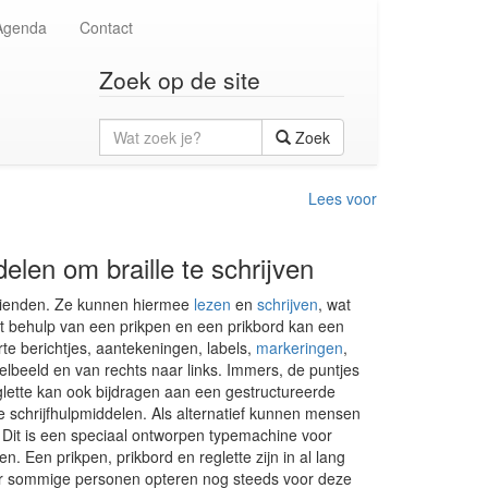
Agenda
Contact
Zoek op de site
Wat
Zoek
zoek
je?
Lees voor
elen om braille te schrijven
htzienden. Ze kunnen hiermee
lezen
en
schrijven
, wat
et behulp van een prikpen en een prikbord kan een
rte berichtjes, aantekeningen, labels,
markeringen
,
elbeeld en van rechts naar links. Immers, de puntjes
glette kan ook bijdragen aan een gestructureerde
ze schrijfhulpmiddelen. Als alternatief kunnen mensen
. Dit is een speciaal ontworpen typemachine voor
n. Een prikpen, prikbord en reglette zijn in al lang
ar sommige personen opteren nog steeds voor deze