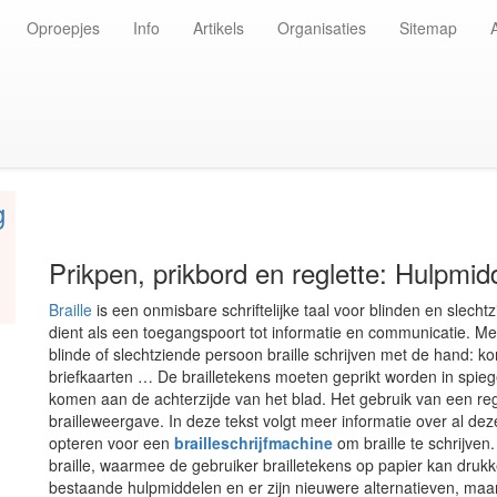
Oproepjes
Info
Artikels
Organisaties
Sitemap
g
Prikpen, prikbord en reglette: Hulpmidd
Braille
is een onmisbare schriftelijke taal voor blinden en slec
dient als een toegangspoort tot informatie en communicatie. M
blinde of slechtziende persoon braille schrijven met de hand: ko
briefkaarten … De brailletekens moeten geprikt worden in spieg
komen aan de achterzijde van het blad. Het gebruik van een re
brailleweergave. In deze tekst volgt meer informatie over al de
opteren voor een
brailleschrijfmachine
om braille te schrijven
braille, waarmee de gebruiker brailletekens op papier kan drukke
bestaande hulpmiddelen en er zijn nieuwere alternatieven, ma