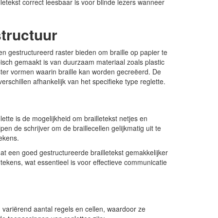
lletekst correct leesbaar is voor blinde lezers wanneer
structuur
en gestructureerd raster bieden om braille op papier te
ypisch gemaakt is van duurzaam materiaal zoals plastic
aster vormen waarin braille kan worden gecreëerd. De
verschillen afhankelijk van het specifieke type reglette.
tte is de mogelijkheid om brailletekst netjes en
en de schrijver om de braillecellen gelijkmatig uit te
tekens.
dat een goed gestructureerde brailletekst gemakkelijker
tekens, wat essentieel is voor effectieve communicatie
 variërend aantal regels en cellen, waardoor ze