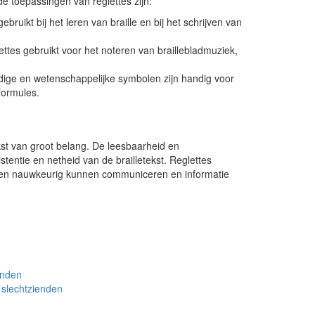
e toepassingen van reglettes zijn:
bruikt bij het leren van braille en bij het schrijven van
ttes gebruikt voor het noteren van braillebladmuziek,
ndige en wetenschappelijke symbolen zijn handig voor
formules.
kst van groot belang. De leesbaarheid en
stentie en netheid van de brailletekst. Reglettes
ef en nauwkeurig kunnen communiceren en informatie
enden
n slechtzienden