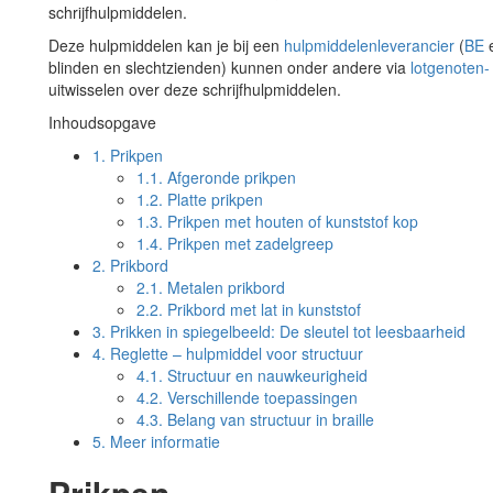
schrijfhulpmiddelen.
Deze hulpmiddelen kan je bij een
hulpmiddelenleverancier
(
BE
blinden en slechtzienden) kunnen onder andere via
lotgenoten-
uitwisselen over deze schrijfhulpmiddelen.
Inhoudsopgave
1.
Prikpen
1.1.
Afgeronde prikpen
1.2.
Platte prikpen
1.3.
Prikpen met houten of kunststof kop
1.4.
Prikpen met zadelgreep
2.
Prikbord
2.1.
Metalen prikbord
2.2.
Prikbord met lat in kunststof
3.
Prikken in spiegelbeeld: De sleutel tot leesbaarheid
4.
Reglette – hulpmiddel voor structuur
4.1.
Structuur en nauwkeurigheid
4.2.
Verschillende toepassingen
4.3.
Belang van structuur in braille
5.
Meer informatie
Prikpen