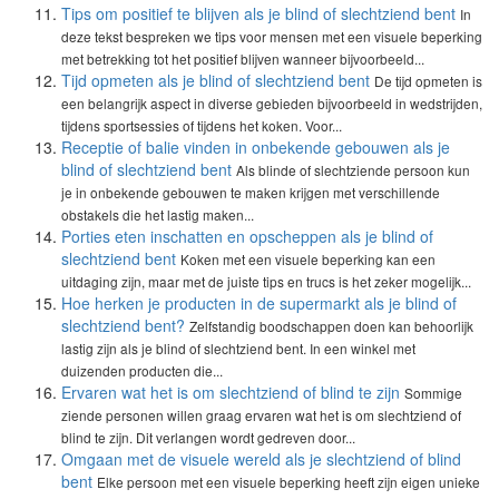
Tips om positief te blijven als je blind of slechtziend bent
In
deze tekst bespreken we tips voor mensen met een visuele beperking
met betrekking tot het positief blijven wanneer bijvoorbeeld...
Tijd opmeten als je blind of slechtziend bent
De tijd opmeten is
een belangrijk aspect in diverse gebieden bijvoorbeeld in wedstrijden,
tijdens sportsessies of tijdens het koken. Voor...
Receptie of balie vinden in onbekende gebouwen als je
blind of slechtziend bent
Als blinde of slechtziende persoon kun
je in onbekende gebouwen te maken krijgen met verschillende
obstakels die het lastig maken...
Porties eten inschatten en opscheppen als je blind of
slechtziend bent
Koken met een visuele beperking kan een
uitdaging zijn, maar met de juiste tips en trucs is het zeker mogelijk...
Hoe herken je producten in de supermarkt als je blind of
slechtziend bent?
Zelfstandig boodschappen doen kan behoorlijk
lastig zijn als je blind of slechtziend bent. In een winkel met
duizenden producten die...
Ervaren wat het is om slechtziend of blind te zijn
Sommige
ziende personen willen graag ervaren wat het is om slechtziend of
blind te zijn. Dit verlangen wordt gedreven door...
Omgaan met de visuele wereld als je slechtziend of blind
bent
Elke persoon met een visuele beperking heeft zijn eigen unieke