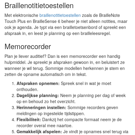
Braillenotitietoestellen
Met elektronische
braillenotitietoestellen
zoals de BrailleNote
Touch Plus en BrailleSense 6 beheer je niet alleen notities, maar
ook je agenda. Je typt via een brailletoetsenbord of spreekt een
afspraak in, en leest je planning op een brailleleesregel.
Memorecorder
Plan je liever auditief? Dan is een memorecorder een handig
hulpmiddel. Je spreekt je afspraken gewoon in, en beluistert ze
wanneer je wil terug. Sommige modellen herkennen je stem en
zetten de opname automatisch om in tekst.
Afspraken opnemen:
Spreek snel in wat je moet
onthouden.
Dagelijkse planning:
Neem je planning per dag of week
op en behoud zo het overzicht.
Herinneringen instellen:
Sommige recorders geven
meldingen op ingestelde tijdstippen.
Flexibiliteit:
Dankzij het compacte formaat neem je de
recorder overal mee naartoe.
Gemakkelijk afspelen:
Je vindt je opnames snel terug via