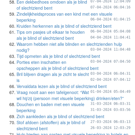
Een dekbedhoes omdoen als je blind
07-04-2024 12:04:09
of slechtziend bent
07-04-2024 06:04:16
Zindelijkheidsproces van een kind met een visuele
beperking
06-04-2024 01:04:15
Kruiden herkennen als je blind of slechtziend bent
Tips om pasjes uit elkaar te houden
06-04-2024 05:04:08
als je blind of slechtziend bent
04-04-2024 11:04:41
Waarom hebben niet alle blinden en slechtzienden hulp
nodig?
03-04-2024 11:04:48
Tijd opmeten als je blind of slechtziend bent
Porties eten inschatten en
03-04-2024 07:04:50
opscheppen als je blind of slechtziend bent
Bril blijven dragen als je zicht te slecht
03-04-2024 06:04:31
is
02-04-2024 07:04:12
Vervaldata lezen als je blind of slechtziend bent
Vraag nooit aan een tafelgenoot: “Wat
01-04-2024 05:04:49
wil hij/zij (persoon met visuele beperking) drinken/eten?”
Douchen en baden met een visuele
31-03-2024 06:03:31
beperking
31-03-2024 03:03:56
Zich aankleden als je blind of slechtziend bent
Stof afdoen (afstoffen) als je blind of
27-03-2024 06:03:13
slechtziend bent
26-03-2024 12:03:29
Hulp bieden aan gasten met visuele beperking in hotels en