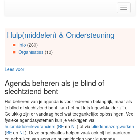
Spring
Toggle
naar
navigati
de
inhoud
(Accesskey
Hulp(middelen) & Ondersteuning
Spring
1)
naar
Spring
Info
(260)
Artikels
naar
Organisaties
(10)
Spring
de
naar
primaire
Info
zijbalk
Lees voor
Spring
(Accesskey
naar
2)
Agenda beheren als je blind of
Organisaties
slechtziend bent
Spring
naar
Het beheren van je agenda is voor iedereen belangrijk, maar als
Social
je blind of slechtziend bent, kan het net iets ingewikkelder zijn.
media
Gelukkig zijn er vandaag heel wat toegankelijke oplossingen. Veel
fysieke agendasystemen kun je verkrijgen via
hulpmiddelenleveranciers
(
BE
en
NL
) of via
blindennazorgwerken
(
BE
en
NL
). Deze organisaties helpen vaak ook bij het aanleren
en gebruiken van apps en hulpmiddelen voor je agenda.