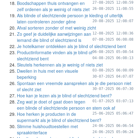
Boodschappen thuis ontvangen en
27-08-2025 12:08:59
zelf ordenen als je weinig of niets ziet
26-08-2025 11:08:55
Als blinde of slechtziende persoon je kleding of uiterlijk
laten controleren zonder gêne
20-08-2025 12:08:07
Afval sorteren zonder of met weinig zicht
Zo geef je duidelijke aanwijzingen aan
12-08-2025 12:08:36
iemand die blind of slechtziend is
07-08-2025 06:08:08
Je hotelkamer ontdekken als je blind of slechtziend bent
Productinformatie vinden als je blind of
06-08-2025 05:08:54
slechtziend bent
04-08-2025 06:08:13
Sleutels herkennen als je weinig of niets ziet
Dweilen in huis met een visuele
03-08-2025 06:08:09
beperking
30-07-2025 04:07:07
Spontaan een vreemde aanspreken als je die persoon niet
of slecht ziet
30-07-2025 06:07:30
Hoe kan je lezen als je blind of slechtziend bent?
Zeg wat je doet of gaat doen tegen
01-07-2025 03:07:13
een blinde of slechtziende persoon en stem ook af
Hoe herken je producten in de
25-06-2025 05:06:47
supermarkt als je blind of slechtziend bent?
Slimme huishoudtoestellen met
24-06-2025 06:06:54
spraakinterface
24-06-2025 05:06:24