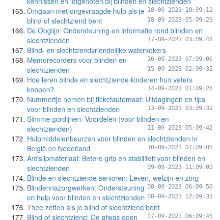
kennissen en lotgenoten bij blinden en slechtzienden
Omgaan met ongevraagde hulp als je
18-09-2023 10:09:12
blind of slechtziend bent
18-09-2023 05:09:29
De Ooglijn: Ondersteuning en informatie rond blinden en
slechtzienden
17-09-2023 03:09:48
Blind- en slechtziendvriendelijke waterkokers
Memorecorders voor blinden en
16-09-2023 07:09:06
slechtzienden
15-09-2023 02:09:31
Hoe leren blinde en slechtziende kinderen hun veters
knopen?
14-09-2023 01:09:26
Nummertje nemen bij ticketautomaat: Uitdagingen en tips
voor blinden en slechtzienden
13-09-2023 03:09:32
Slimme gordijnen: Voordelen (voor blinden en
slechtzienden)
11-09-2023 05:09:42
Hulpmiddelenbeurzen voor blinden en slechtzienden in
België en Nederland
10-09-2023 07:09:05
Antislipmateriaal: Betere grip en stabiliteit voor blinden en
slechtzienden
09-09-2023 11:09:00
Blinde en slechtziende senioren: Leven, welzijn en zorg
Blindennazorgwerken: Ondersteuning
08-09-2023 06:09:50
en hulp voor blinden en slechtzienden
08-09-2023 12:09:31
Thee zetten als je blind of slechtziend bent
Blind of slechtziend: De afwas doen
07-09-2023 06:09:45