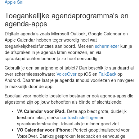
Apple Siri
Toegankelijke agendaprogramma’s en
agenda-apps
Digitale agenda’s zoals Microsoft Outlook, Google Calendar en
Apple Calendar hebben tegenwoordig heel wat
toegankelijkheidsfuncties aan boord. Met een
schermlezer
kun je
de afspraken in je agenda laten voorlezen, en via
spraakopdrachten beheer je ze heel eenvoudig.
Gebruik je een smartphone of tablet? Dan beschik je standaard al
over schermleessoftware:
VoiceOver
op iOS en
TalkBack
op
Android. Daarmee laat je je agenda-inhoud voorlezen en navigeer
je makkelijk door de app.
Speciaal voor mobiele toestellen bestaan er ook agenda-apps die
afgestemd zijn op jouw behoeften als blinde of slechtziende:
VA Calendar voor iPad:
Deze app biedt grote, duidelijk
leesbare tekst, sterke
contrastinstellingen
en
spraakondersteuning. Ideaal als je minder goed ziet.
VO Calendar voor iPhone:
Perfect geoptimaliseerd voor
VoiceOver. Dankzij gesproken feedback en eenvoudige