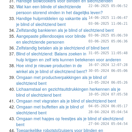
Handige slowcookers voor blinden en slechtzienden
Wat kan een blinde of slechtziende
22-06-2025 05:06:52
persoon storend vinden in het dagelijks leven?
Handige hulpmiddelen op vakantie als
14-06-2025 11:06:47
je blind of slechtziend bent
03-06-2025 11:06:21
Zelfstandig bankieren als je blind of slechtziend bent
Aangepaste pillendoosjes voor blinde
03-06-2025 05:06:59
en slechtziende personen
03-06-2025 05:06:36
Zelfstandig betalen als je slechtziend of blind bent
Blind of slechtziend: Balans zoeken in
31-05-2025 11:05:48
hulp krijgen en zelf iets kunnen betekenen voor anderen
Hoe vind je nieuwe producten in de
16-07-2024 12:07:28
winkel als je blind of slechtziend bent?
30-05-2024 06:05:06
Omgaan met productverpakkingen als je blind of
slechtziend bent
13-05-2024 06:05:26
Lichaamstaal en gezichtsuitdrukkingen herkennen als je
blind of slechtziend bent
10-05-2024 07:05:58
Omgaan met visgraten als je blind of slechtziend bent
Omgaan met buffetten als je blind of
04-05-2024 06:05:17
slechtziend bent
28-04-2024 05:04:54
Omgaan met hapjes op feestjes als je blind of slechtziend
bent
27-04-2024 05:04:54
Toegankelijke robotstofzuigers voor blinden en