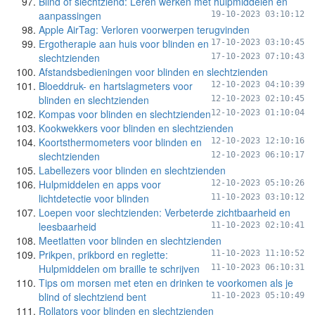
Blind of slechtziend: Leren werken met hulpmiddelen en
aanpassingen
19-10-2023 03:10:12
Apple AirTag: Verloren voorwerpen terugvinden
Ergotherapie aan huis voor blinden en
17-10-2023 03:10:45
slechtzienden
17-10-2023 07:10:43
Afstandsbedieningen voor blinden en slechtzienden
Bloeddruk- en hartslagmeters voor
12-10-2023 04:10:39
blinden en slechtzienden
12-10-2023 02:10:45
Kompas voor blinden en slechtzienden
12-10-2023 01:10:04
Kookwekkers voor blinden en slechtzienden
Koortsthermometers voor blinden en
12-10-2023 12:10:16
slechtzienden
12-10-2023 06:10:17
Labellezers voor blinden en slechtzienden
Hulpmiddelen en apps voor
12-10-2023 05:10:26
lichtdetectie voor blinden
11-10-2023 03:10:12
Loepen voor slechtzienden: Verbeterde zichtbaarheid en
leesbaarheid
11-10-2023 02:10:41
Meetlatten voor blinden en slechtzienden
Prikpen, prikbord en reglette:
11-10-2023 11:10:52
Hulpmiddelen om braille te schrijven
11-10-2023 06:10:31
Tips om morsen met eten en drinken te voorkomen als je
blind of slechtziend bent
11-10-2023 05:10:49
Rollators voor blinden en slechtzienden