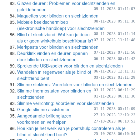
Glazen deuren: Problemen voor slechtzienden en
geleidehonden
09-11-2023 01:11:07
Maquettes voor blinden en slechtzienden
Mobiele beeldschermloep
08-11-2023 05:11:30
(elektronische handloep) voor slechtzienden
Blind of slechtziend: Wat kan je doen
08-11-2023 01:11:14
als er geen winkelhulp beschikbaar is?
07-11-2023 11:11:48
Merkpasta voor blinden en slechtzienden
Deurklink vinden en deuren openen
07-11-2023 07:11:56
door blinden en slechtzienden
06-11-2023 08:11:42
Sprekende USB-speler voor blinden en slechtzienden
Wandelen in regenweer als je blind of
06-11-2023 12:11:33
slechtziend bent
03-11-2023 01:11:29
Slimme stekkers: Voordelen voor blinden en slechtzienden
Slimme thermostaten voor blinden en
03-11-2023 06:11:29
slechtzienden
01-11-2023 06:11:30
Slimme verlichting: Voordelen voor slechtzienden
Google slimme assistenten
01-11-2023 05:11:09
Aangedampte brillenglazen
27-10-2023 12:10:23
voorkomen en verhelpen
27-10-2023 06:10:53
Hoe kan je het werk van je poetshulp controleren als je
blind of slechtziend bent?
25-10-2023 06:10:54