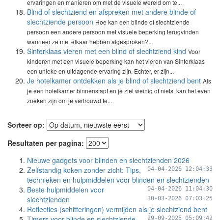
ervaringen en manieren om met de visuele wereld om te...
Blind of slechtziend en afspreken met andere blinde of
slechtziende persoon
Hoe kan een blinde of slechtziende
persoon een andere persoon met visuele beperking terugvinden
wanneer ze met elkaar hebben afgesproken?...
Sinterklaas vieren met een blind of slechtziend kind
Voor
kinderen met een visuele beperking kan het vieren van Sinterklaas
een unieke en uitdagende ervaring zijn. Echter, er zijn...
Je hotelkamer ontdekken als je blind of slechtziend bent
Als
je een hotelkamer binnenstapt en je ziet weinig of niets, kan het even
zoeken zijn om je vertrouwd te...
Sorteer op:
Resultaten per pagina:
Nieuwe gadgets voor blinden en slechtzienden 2026
Zelfstandig koken zonder zicht: Tips,
04-04-2026 12:04:33
technieken en hulpmiddelen voor blinden en slechtzienden
Beste hulpmiddelen voor
04-04-2026 11:04:30
slechtzienden
30-03-2026 07:03:25
Reflecties (schitteringen) vermijden als je slechtziend bent
Timers voor blinde en slechtziende
29-09-2025 05:09:42