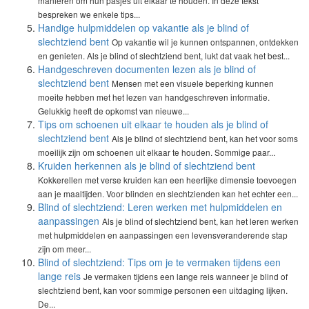
manieren om hun pasjes uit elkaar te houden. In deze tekst
bespreken we enkele tips...
Handige hulpmiddelen op vakantie als je blind of
slechtziend bent
Op vakantie wil je kunnen ontspannen, ontdekken
en genieten. Als je blind of slechtziend bent, lukt dat vaak het best...
Handgeschreven documenten lezen als je blind of
slechtziend bent
Mensen met een visuele beperking kunnen
moeite hebben met het lezen van handgeschreven informatie.
Gelukkig heeft de opkomst van nieuwe...
Tips om schoenen uit elkaar te houden als je blind of
slechtziend bent
Als je blind of slechtziend bent, kan het voor soms
moeilijk zijn om schoenen uit elkaar te houden. Sommige paar...
Kruiden herkennen als je blind of slechtziend bent
Kokkerellen met verse kruiden kan een heerlijke dimensie toevoegen
aan je maaltijden. Voor blinden en slechtzienden kan het echter een...
Blind of slechtziend: Leren werken met hulpmiddelen en
aanpassingen
Als je blind of slechtziend bent, kan het leren werken
met hulpmiddelen en aanpassingen een levensveranderende stap
zijn om meer...
Blind of slechtziend: Tips om je te vermaken tijdens een
lange reis
Je vermaken tijdens een lange reis wanneer je blind of
slechtziend bent, kan voor sommige personen een uitdaging lijken.
De...