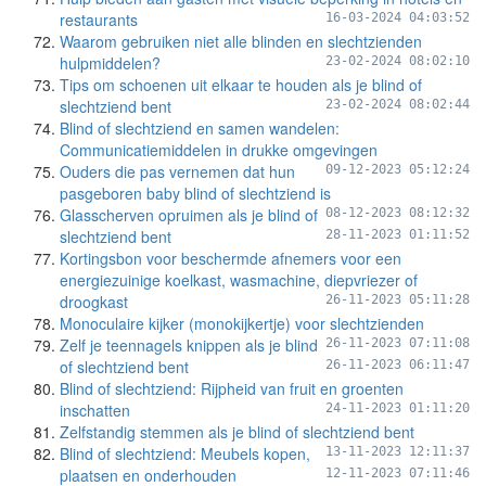
restaurants
16-03-2024 04:03:52
Waarom gebruiken niet alle blinden en slechtzienden
hulpmiddelen?
23-02-2024 08:02:10
Tips om schoenen uit elkaar te houden als je blind of
slechtziend bent
23-02-2024 08:02:44
Blind of slechtziend en samen wandelen:
Communicatiemiddelen in drukke omgevingen
Ouders die pas vernemen dat hun
09-12-2023 05:12:24
pasgeboren baby blind of slechtziend is
Glasscherven opruimen als je blind of
08-12-2023 08:12:32
slechtziend bent
28-11-2023 01:11:52
Kortingsbon voor beschermde afnemers voor een
energiezuinige koelkast, wasmachine, diepvriezer of
droogkast
26-11-2023 05:11:28
Monoculaire kijker (monokijkertje) voor slechtzienden
Zelf je teennagels knippen als je blind
26-11-2023 07:11:08
of slechtziend bent
26-11-2023 06:11:47
Blind of slechtziend: Rijpheid van fruit en groenten
inschatten
24-11-2023 01:11:20
Zelfstandig stemmen als je blind of slechtziend bent
Blind of slechtziend: Meubels kopen,
13-11-2023 12:11:37
plaatsen en onderhouden
12-11-2023 07:11:46