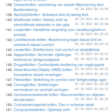
Omkeerbrillen: verbetering van visuele Waarneming door
Beeldomkering
01-10-2023 04:10:50
Nachtzichtbrillen: Verbeterd zicht bij weinig licht
Multifocale brillen: Scherp zicht op
01-10-2023 04:10:31
verschillende afstanden in één glas
01-10-2023 04:10:08
Loepbrillen: Handsfree vergroting voor nauwkeurigheid en
precisie
01-10-2023 04:10:43
Lichtfilterende brillen: Bescherming tegen blauw licht en
verbeterd visueel comfort
01-10-2023 04:10:19
Leesbrillen: Dichtbij lezen met comfort en duidelijkheid
Kappenbrillen: Verminder zijdelingse
01-10-2023 04:10:37
lichtinval en lichtgevoeligheid
01-10-2023 02:10:36
Druppelbrillen: Comfortabele toediening van oogdruppels
Head-Mounted Display (HMD) brillen:
01-10-2023 02:10:52
Innovatieve visuele ervaringen
01-10-2023 02:10:53
Filterbrillen: Verlichting en comfort voor lichtgevoelige ogen
Corningbrillen: Schitteringen
01-10-2023 01:10:20
verminderen en contrast verhogen
01-10-2023 01:10:25
Contrastversterkende brillen: Kleurverschillen en objecten
benadrukken
01-10-2023 01:10:35
Contrastverhogende brillen: Zien in scherper detail
Computerleesbrillen: Optimaal zicht
01-10-2023 01:10:17