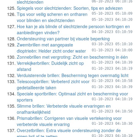
slechtzienden
06-10-2023 06:10:16
Spiegels voor slechtzienden: Soorten, tips en adviezen
Tips voor veilig scheren en ontharen
05-10-2023 05:10:09
voor blinden en slechtzienden
05-10-2023 04:10:20
Hoe kan je als blinde of slechtziende persoon kortingen en
aanbiedingen vinden?
04-10-2023 03:10:59
Ondersteuning van partner bij visuele beperking
Zwembrillen met aangepaste
03-10-2023 05:10:10
dioptrieën: Helder zicht onder water
01-10-2023 04:10:00
Zonnebrillen met vergroting: Zicht en bescherming in één
Verrekijkerbrillen: Duidelijk zicht op
01-10-2023 04:10:39
afstand
01-10-2023 04:10:19
Verduisterende brillen: Bescherming tegen overmatig licht
Telescoopbrillen: Verbeterd zicht voor
01-10-2023 04:10:58
gedetailleerde taken
01-10-2023 04:10:39
Speciale sportbrillen: Optimaal zicht en bescherming voor
sporters
01-10-2023 04:10:19
Slimme brillen: Verbeterde visuele ervaringen en
onafhankelijkheid
01-10-2023 04:10:50
Prismabrillen: Corrigeren van visuele vertekening voor
verbeterde visuele ervaring
01-10-2023 04:10:30
Overzetbrillen: Extra visuele ondersteuning zonder de
eigen bril af te zetten
01-10-2023 04:10:10