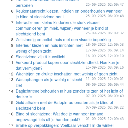
personen
25-09-2025 02:09:47
Keukenaanrecht kiezen, indelen en onderhouden wanneer
je blind of slechtziend bent
25-09-2025 06:09:48
Interactie met kleine kinderen die sterk visueel
communiceren (mimiek, wijzen) wanneer je blind of
slechtziend bent
25-09-2025 06:09:32
Zelfstandig en actief thuis met een visuele beperking
Interieur kiezen en huis inrichten met
18-09-2025 12:09:53
weinig of geen zicht
17-09-2025 06:09:14
Slechtziend zijn & kunstlicht
16-09-2025 12:09:10
Verkeerd product kopen door slechtziendheid: Hoe kun je
dat vermijden?
15-09-2025 03:09:16
Wachtrijen en drukte inschatten met weinig of geen zicht
Was ophangen als je weinig of slecht
11-09-2025 12:09:01
ziet
08-09-2025 06:09:44
Daglichtritme behouden in huis zonder te zien of het licht of
donker is
07-09-2025 06:09:49
Geld afhalen met de Batopin-automaten als je blind of
slechtziend bent
07-09-2025 02:09:22
Blind of slechtziend: Wat doe je wanneer iemand
ongevraagd iets uit je handen pakt?
01-09-2025 12:09:43
Braille op verpakkingen: Voelbaar verschil in de winkel