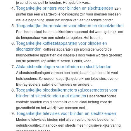
je conditie op peil te houden. Het gebruik van...
Toegankelijke printers voor blinden en slechtzienden
Een
printer kan een waardevolle toevoeging zijn voor mensen met een
visuele beperking, maar het vinden van een geschikte printer...
Toegankelijke thermostaten voor blinden en slechtzienden
Een thermostaat is een elektronisch apparaat dat wordt gebruikt om
de temperatuur van een ruimte te regelen. Het is een...
Toegankelijke koffiezetapparaten voor blinden en
slechtzienden
Koffiezetapparaten zijn alomtegenwoordige
huishoudelijke apparaten die dagelijks door velen worden gebruikt
om de perfecte kop koffie te zetten. Echter, voor...
Afstandsbedieningen voor blinden en slechtzienden
Afstandsbedieningen vormen een onmisbaar hulpmiddel in veel
huishoudens. Ze worden dagelijks gebruikt om televisies, dvd- en
Blu-ray-spelers, satellietontvangers en andere...
Toegankelijke bloedsuikermeters (glucosemeters) voor
blinden of slechtzienden met diabetes
Het effectief onder
controle houden van diabetes is van cruciaal belang voor de
gezondheid en het welzijn van mensen met...
Toegankelijke televisies voor blinden en slechtzienden
Moderne televisies bieden niet alleen verbluffende beelden en
geluidskwaliteit, maar ook een steeds meer inclusieve kijkervaring
voor mensen met een...