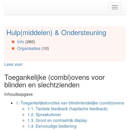
Spring
Toggle
naar
navigati
de
inhoud
(Accesskey
Hulp(middelen) & Ondersteuning
Spring
1)
naar
Spring
Info
(260)
Artikels
naar
Organisaties
(10)
Spring
de
naar
primaire
Info
zijbalk
Lees voor
Spring
(Accesskey
naar
2)
Toegankelijke (combi)ovens voor
Organisaties
blinden en slechtzienden
Spring
naar
Inhoudsopgave
Social
media
1.
Toegankelijksfuncties van blindvriendelijke (combi)ovens
1.1.
Tactiele feedback (haptische feedback)
1.2.
Spraakuitvoer
1.3.
Groot en contrastrijk display
1.4.
Eenvoudige bediening