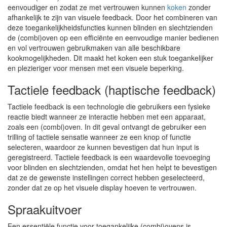
eenvoudiger en zodat ze met vertrouwen kunnen
koken
zonder
afhankelijk te zijn van visuele feedback. Door het combineren van
deze toegankelijkheidsfuncties kunnen blinden en slechtzienden
de (combi)oven op een efficiënte en eenvoudige manier bedienen
en vol vertrouwen gebruikmaken van alle beschikbare
kookmogelijkheden. Dit maakt het koken een stuk toegankelijker
en plezieriger voor mensen met een visuele beperking.
Tactiele feedback (haptische feedback)
Tactiele feedback is een technologie die gebruikers een fysieke
reactie biedt wanneer ze interactie hebben met een apparaat,
zoals een (combi)oven. In dit geval ontvangt de gebruiker een
trilling of tactiele sensatie wanneer ze een knop of functie
selecteren, waardoor ze kunnen bevestigen dat hun input is
geregistreerd. Tactiele feedback is een waardevolle toevoeging
voor blinden en slechtzienden, omdat het hen helpt te bevestigen
dat ze de gewenste instellingen correct hebben geselecteerd,
zonder dat ze op het visuele display hoeven te vertrouwen.
Spraakuitvoer
Een essentiële functie voor toegankelijke (combi)ovens is