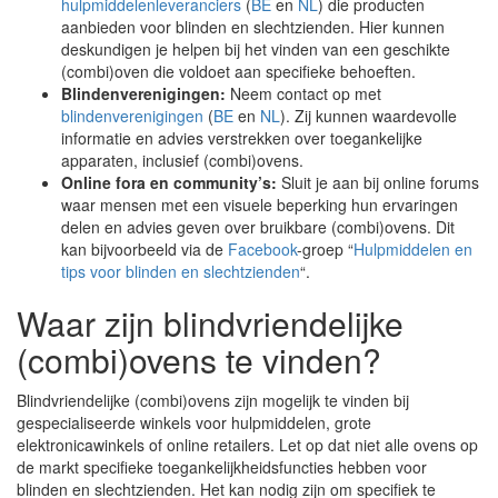
hulpmiddelenleveranciers
(
BE
en
NL
) die producten
aanbieden voor blinden en slechtzienden. Hier kunnen
deskundigen je helpen bij het vinden van een geschikte
(combi)oven die voldoet aan specifieke behoeften.
Blindenverenigingen:
Neem contact op met
blindenverenigingen
(
BE
en
NL
). Zij kunnen waardevolle
informatie en advies verstrekken over toegankelijke
apparaten, inclusief (combi)ovens.
Online fora en community’s:
Sluit je aan bij online forums
waar mensen met een visuele beperking hun ervaringen
delen en advies geven over bruikbare (combi)ovens. Dit
kan bijvoorbeeld via de
Facebook
-groep “
Hulpmiddelen en
tips voor blinden en slechtzienden
“.
Waar zijn blindvriendelijke
(combi)ovens te vinden?
Blindvriendelijke (combi)ovens zijn mogelijk te vinden bij
gespecialiseerde winkels voor hulpmiddelen, grote
elektronicawinkels of online retailers. Let op dat niet alle ovens op
de markt specifieke toegankelijkheidsfuncties hebben voor
blinden en slechtzienden. Het kan nodig zijn om specifiek te