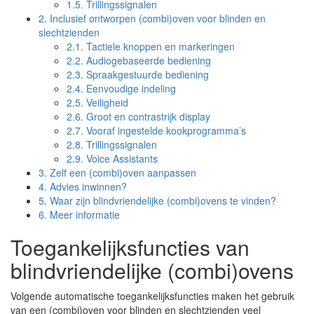
1.5.
Trillingssignalen
2.
Inclusief ontworpen (combi)oven voor blinden en
slechtzienden
2.1.
Tactiele knoppen en markeringen
2.2.
Audiogebaseerde bediening
2.3.
Spraakgestuurde bediening
2.4.
Eenvoudige indeling
2.5.
Veiligheid
2.6.
Groot en contrastrijk display
2.7.
Vooraf ingestelde kookprogramma’s
2.8.
Trillingssignalen
2.9.
Voice Assistants
3.
Zelf een (combi)oven aanpassen
4.
Advies inwinnen?
5.
Waar zijn blindvriendelijke (combi)ovens te vinden?
6.
Meer informatie
Toegankelijksfuncties van
blindvriendelijke (combi)ovens
Volgende automatische toegankelijksfuncties maken het gebruik
van een (combi)oven voor blinden en slechtzienden veel