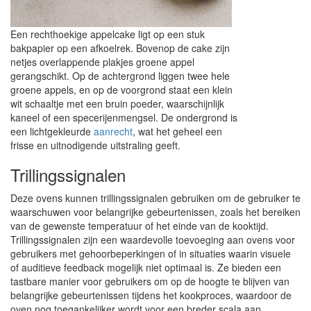
Een rechthoekige appelcake ligt op een stuk
bakpapier op een afkoelrek. Bovenop de cake zijn
netjes overlappende plakjes groene appel
gerangschikt. Op de achtergrond liggen twee hele
groene appels, en op de voorgrond staat een klein
wit schaaltje met een bruin poeder, waarschijnlijk
kaneel of een specerijenmengsel. De ondergrond is
een lichtgekleurde
aanrecht
, wat het geheel een
frisse en uitnodigende uitstraling geeft.
Trillingssignalen
Deze ovens kunnen trillingssignalen gebruiken om de gebruiker te
waarschuwen voor belangrijke gebeurtenissen, zoals het bereiken
van de gewenste temperatuur of het einde van de kooktijd.
Trillingssignalen zijn een waardevolle toevoeging aan ovens voor
gebruikers met gehoorbeperkingen of in situaties waarin visuele
of auditieve feedback mogelijk niet optimaal is. Ze bieden een
tastbare manier voor gebruikers om op de hoogte te blijven van
belangrijke gebeurtenissen tijdens het kookproces, waardoor de
oven nog toegankelijker wordt voor een breder scala aan