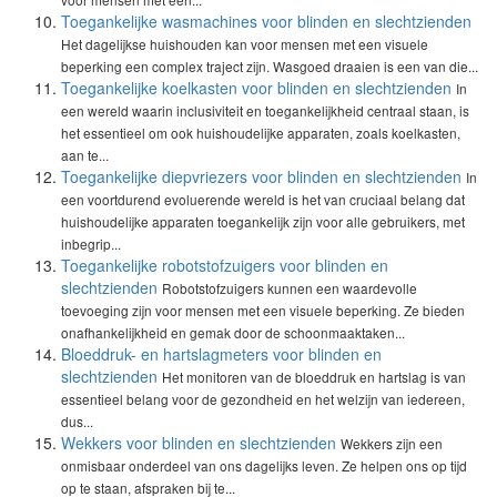
Toegankelijke wasmachines voor blinden en slechtzienden
Het dagelijkse huishouden kan voor mensen met een visuele
beperking een complex traject zijn. Wasgoed draaien is een van die...
Toegankelijke koelkasten voor blinden en slechtzienden
In
een wereld waarin inclusiviteit en toegankelijkheid centraal staan, is
het essentieel om ook huishoudelijke apparaten, zoals koelkasten,
aan te...
Toegankelijke diepvriezers voor blinden en slechtzienden
In
een voortdurend evoluerende wereld is het van cruciaal belang dat
huishoudelijke apparaten toegankelijk zijn voor alle gebruikers, met
inbegrip...
Toegankelijke robotstofzuigers voor blinden en
slechtzienden
Robotstofzuigers kunnen een waardevolle
toevoeging zijn voor mensen met een visuele beperking. Ze bieden
onafhankelijkheid en gemak door de schoonmaaktaken...
Bloeddruk- en hartslagmeters voor blinden en
slechtzienden
Het monitoren van de bloeddruk en hartslag is van
essentieel belang voor de gezondheid en het welzijn van iedereen,
dus...
Wekkers voor blinden en slechtzienden
Wekkers zijn een
onmisbaar onderdeel van ons dagelijks leven. Ze helpen ons op tijd
op te staan, afspraken bij te...