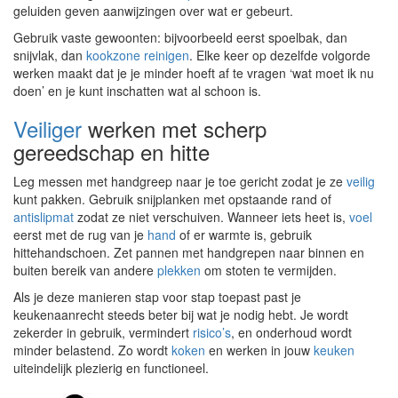
geluiden geven aanwijzingen over wat er gebeurt.
Gebruik vaste gewoonten: bijvoorbeeld eerst spoelbak, dan
snijvlak, dan
kookzone
reinigen
. Elke keer op dezelfde volgorde
werken maakt dat je je minder hoeft af te vragen ‘wat moet ik nu
doen’ en je kunt inschatten wat al schoon is.
Veiliger
werken met scherp
gereedschap en hitte
Leg messen met handgreep naar je toe gericht zodat je ze
veilig
kunt pakken. Gebruik snijplanken met opstaande rand of
antislipmat
zodat ze niet verschuiven. Wanneer iets heet is,
voel
eerst met de rug van je
hand
of er warmte is, gebruik
hittehandschoen. Zet pannen met handgrepen naar binnen en
buiten bereik van andere
plekken
om stoten te vermijden.
Als je deze manieren stap voor stap toepast past je
keukenaanrecht steeds beter bij wat je nodig hebt. Je wordt
zekerder in gebruik, vermindert
risico’s
, en onderhoud wordt
minder belastend. Zo wordt
koken
en werken in jouw
keuken
uiteindelijk plezierig en functioneel.