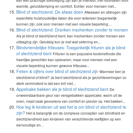
kan een prachtige toevoeging zijn aan je interieur, met voordelen voor
warmte, geluiddemping en comfort. Echter, voor mensen met...
Blind of slechtziend: De afwas doen
Afwassen en afdrogen zijn
essentiële huishoudelijke taken die voor iedereen toegankelijk
kunnen zijn, ook voor mensen met een visuele beperking....
Blind of slechtziend: Dranken inschenken zonder te morsen
Als je blind of slechtziend bent, kan inschenken zonder morsen een
uitdaging zijn. Gelukkig kun je met wat oefening en...
Blindvriendelijke friteuses: Toegankelijk frituren als je blind
of slechtziend bent
Frituren is een populaire kookmethode die
heerlijke gerechten kan opleveren, maar voor mensen met een
visuele beperking kunnen gewone friteuses...
Feiten & cijfers over blind of slechtziend zijn
Wanneer ben je
slechtziend of blind? Je bent slechtziend als je gezichtsvermogen zo
sterk verminderd is dat een bril niet...
Appelcake bakken als je blind of slechtziend bent
De
onweerstaanbare geur van versgebakken appelcake, warm uit de
oven, roept vaak gevoelens van comfort en plezier op. Het bakken...
Hoe leg ik kinderen uit wat het is om blind of slechtziend te
zijn?
Het is belangrijk om de complexe concepten van blindheid en
slechtziendheid aan kinderen van verschillende leeftijden op een
eenvoudige en...