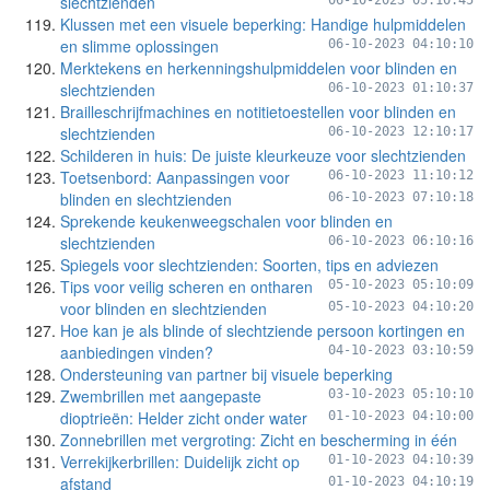
slechtzienden
06-10-2023 05:10:45
Klussen met een visuele beperking: Handige hulpmiddelen
en slimme oplossingen
06-10-2023 04:10:10
Merktekens en herkenningshulpmiddelen voor blinden en
slechtzienden
06-10-2023 01:10:37
Brailleschrijfmachines en notitietoestellen voor blinden en
slechtzienden
06-10-2023 12:10:17
Schilderen in huis: De juiste kleurkeuze voor slechtzienden
Toetsenbord: Aanpassingen voor
06-10-2023 11:10:12
blinden en slechtzienden
06-10-2023 07:10:18
Sprekende keukenweegschalen voor blinden en
slechtzienden
06-10-2023 06:10:16
Spiegels voor slechtzienden: Soorten, tips en adviezen
Tips voor veilig scheren en ontharen
05-10-2023 05:10:09
voor blinden en slechtzienden
05-10-2023 04:10:20
Hoe kan je als blinde of slechtziende persoon kortingen en
aanbiedingen vinden?
04-10-2023 03:10:59
Ondersteuning van partner bij visuele beperking
Zwembrillen met aangepaste
03-10-2023 05:10:10
dioptrieën: Helder zicht onder water
01-10-2023 04:10:00
Zonnebrillen met vergroting: Zicht en bescherming in één
Verrekijkerbrillen: Duidelijk zicht op
01-10-2023 04:10:39
afstand
01-10-2023 04:10:19