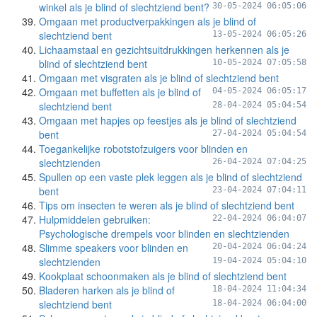
winkel als je blind of slechtziend bent?
30-05-2024 06:05:06
Omgaan met productverpakkingen als je blind of
slechtziend bent
13-05-2024 06:05:26
Lichaamstaal en gezichtsuitdrukkingen herkennen als je
blind of slechtziend bent
10-05-2024 07:05:58
Omgaan met visgraten als je blind of slechtziend bent
Omgaan met buffetten als je blind of
04-05-2024 06:05:17
slechtziend bent
28-04-2024 05:04:54
Omgaan met hapjes op feestjes als je blind of slechtziend
bent
27-04-2024 05:04:54
Toegankelijke robotstofzuigers voor blinden en
slechtzienden
26-04-2024 07:04:25
Spullen op een vaste plek leggen als je blind of slechtziend
bent
23-04-2024 07:04:11
Tips om insecten te weren als je blind of slechtziend bent
Hulpmiddelen gebruiken:
22-04-2024 06:04:07
Psychologische drempels voor blinden en slechtzienden
Slimme speakers voor blinden en
20-04-2024 06:04:24
slechtzienden
19-04-2024 05:04:10
Kookplaat schoonmaken als je blind of slechtziend bent
Bladeren harken als je blind of
18-04-2024 11:04:34
slechtziend bent
18-04-2024 06:04:00