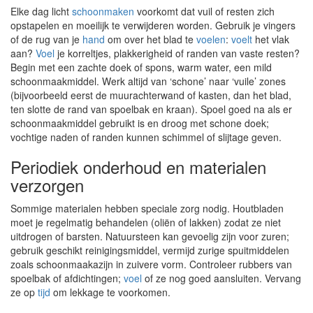
Elke dag licht
schoonmaken
voorkomt dat vuil of resten zich
opstapelen en moeilijk te verwijderen worden. Gebruik je vingers
of de rug van je
hand
om over het blad te
voelen
:
voelt
het vlak
aan?
Voel
je korreltjes, plakkerigheid of randen van vaste resten?
Begin met een zachte doek of spons, warm water, een mild
schoonmaakmiddel. Werk altijd van ‘schone’ naar ‘vuile’ zones
(bijvoorbeeld eerst de muurachterwand of kasten, dan het blad,
ten slotte de rand van spoelbak en kraan). Spoel goed na als er
schoonmaakmiddel gebruikt is en droog met schone doek;
vochtige naden of randen kunnen schimmel of slijtage geven.
Periodiek onderhoud en materialen
verzorgen
Sommige materialen hebben speciale zorg nodig. Houtbladen
moet je regelmatig behandelen (oliën of lakken) zodat ze niet
uitdrogen of barsten. Natuursteen kan gevoelig zijn voor zuren;
gebruik geschikt reinigingsmiddel, vermijd zurige spuitmiddelen
zoals schoonmaakazijn in zuivere vorm. Controleer rubbers van
spoelbak of afdichtingen;
voel
of ze nog goed aansluiten. Vervang
ze op
tijd
om lekkage te voorkomen.