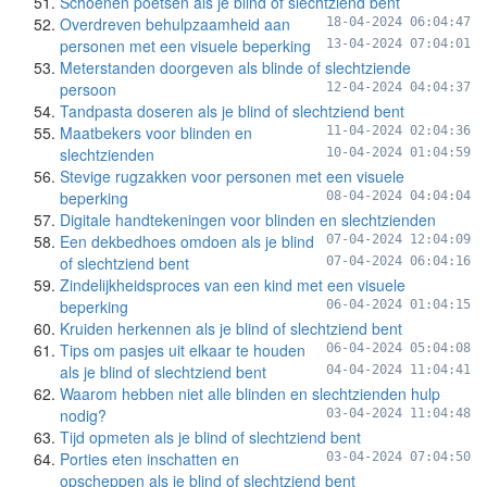
Schoenen poetsen als je blind of slechtziend bent
Overdreven behulpzaamheid aan
18-04-2024 06:04:47
personen met een visuele beperking
13-04-2024 07:04:01
Meterstanden doorgeven als blinde of slechtziende
persoon
12-04-2024 04:04:37
Tandpasta doseren als je blind of slechtziend bent
Maatbekers voor blinden en
11-04-2024 02:04:36
slechtzienden
10-04-2024 01:04:59
Stevige rugzakken voor personen met een visuele
beperking
08-04-2024 04:04:04
Digitale handtekeningen voor blinden en slechtzienden
Een dekbedhoes omdoen als je blind
07-04-2024 12:04:09
of slechtziend bent
07-04-2024 06:04:16
Zindelijkheidsproces van een kind met een visuele
beperking
06-04-2024 01:04:15
Kruiden herkennen als je blind of slechtziend bent
Tips om pasjes uit elkaar te houden
06-04-2024 05:04:08
als je blind of slechtziend bent
04-04-2024 11:04:41
Waarom hebben niet alle blinden en slechtzienden hulp
nodig?
03-04-2024 11:04:48
Tijd opmeten als je blind of slechtziend bent
Porties eten inschatten en
03-04-2024 07:04:50
opscheppen als je blind of slechtziend bent