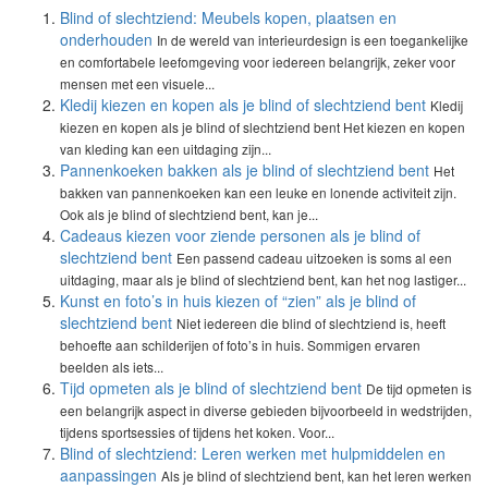
Blind of slechtziend: Meubels kopen, plaatsen en
onderhouden
In de wereld van interieurdesign is een toegankelijke
en comfortabele leefomgeving voor iedereen belangrijk, zeker voor
mensen met een visuele...
Kledij kiezen en kopen als je blind of slechtziend bent
Kledij
kiezen en kopen als je blind of slechtziend bent Het kiezen en kopen
van kleding kan een uitdaging zijn...
Pannenkoeken bakken als je blind of slechtziend bent
Het
bakken van pannenkoeken kan een leuke en lonende activiteit zijn.
Ook als je blind of slechtziend bent, kan je...
Cadeaus kiezen voor ziende personen als je blind of
slechtziend bent
Een passend cadeau uitzoeken is soms al een
uitdaging, maar als je blind of slechtziend bent, kan het nog lastiger...
Kunst en foto’s in huis kiezen of “zien” als je blind of
slechtziend bent
Niet iedereen die blind of slechtziend is, heeft
behoefte aan schilderijen of foto’s in huis. Sommigen ervaren
beelden als iets...
Tijd opmeten als je blind of slechtziend bent
De tijd opmeten is
een belangrijk aspect in diverse gebieden bijvoorbeeld in wedstrijden,
tijdens sportsessies of tijdens het koken. Voor...
Blind of slechtziend: Leren werken met hulpmiddelen en
aanpassingen
Als je blind of slechtziend bent, kan het leren werken