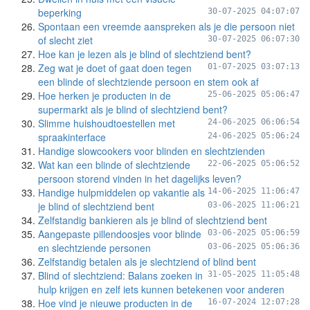
beperking
30-07-2025 04:07:07
Spontaan een vreemde aanspreken als je die persoon niet
of slecht ziet
30-07-2025 06:07:30
Hoe kan je lezen als je blind of slechtziend bent?
Zeg wat je doet of gaat doen tegen
01-07-2025 03:07:13
een blinde of slechtziende persoon en stem ook af
Hoe herken je producten in de
25-06-2025 05:06:47
supermarkt als je blind of slechtziend bent?
Slimme huishoudtoestellen met
24-06-2025 06:06:54
spraakinterface
24-06-2025 05:06:24
Handige slowcookers voor blinden en slechtzienden
Wat kan een blinde of slechtziende
22-06-2025 05:06:52
persoon storend vinden in het dagelijks leven?
Handige hulpmiddelen op vakantie als
14-06-2025 11:06:47
je blind of slechtziend bent
03-06-2025 11:06:21
Zelfstandig bankieren als je blind of slechtziend bent
Aangepaste pillendoosjes voor blinde
03-06-2025 05:06:59
en slechtziende personen
03-06-2025 05:06:36
Zelfstandig betalen als je slechtziend of blind bent
Blind of slechtziend: Balans zoeken in
31-05-2025 11:05:48
hulp krijgen en zelf iets kunnen betekenen voor anderen
Hoe vind je nieuwe producten in de
16-07-2024 12:07:28