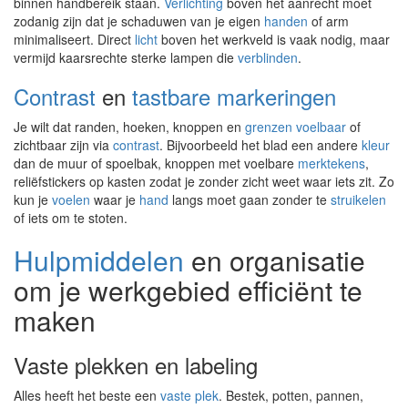
binnen handbereik staan.
Verlichting
boven het aanrecht moet
zodanig zijn dat je schaduwen van je eigen
handen
of arm
minimaliseert. Direct
licht
boven het werkveld is vaak nodig, maar
vermijd kaarsrechte sterke lampen die
verblinden
.
Contrast
en
tastbare
markeringen
Je wilt dat randen, hoeken, knoppen en
grenzen
voelbaar
of
zichtbaar zijn via
contrast
. Bijvoorbeeld het blad een andere
kleur
dan de muur of spoelbak, knoppen met voelbare
merktekens
,
reliëfstickers op kasten zodat je zonder zicht weet waar iets zit. Zo
kun je
voelen
waar je
hand
langs moet gaan zonder te
struikelen
of iets om te stoten.
Hulpmiddelen
en organisatie
om je werkgebied efficiënt te
maken
Vaste plekken en labeling
Alles heeft het beste een
vaste plek
. Bestek, potten, pannen,