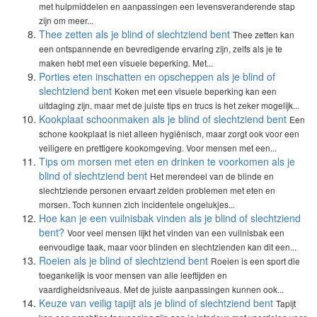
met hulpmiddelen en aanpassingen een levensveranderende stap
zijn om meer...
Thee zetten als je blind of slechtziend bent
Thee zetten kan
een ontspannende en bevredigende ervaring zijn, zelfs als je te
maken hebt met een visuele beperking. Met...
Porties eten inschatten en opscheppen als je blind of
slechtziend bent
Koken met een visuele beperking kan een
uitdaging zijn, maar met de juiste tips en trucs is het zeker mogelijk...
Kookplaat schoonmaken als je blind of slechtziend bent
Een
schone kookplaat is niet alleen hygiënisch, maar zorgt ook voor een
veiligere en prettigere kookomgeving. Voor mensen met een...
Tips om morsen met eten en drinken te voorkomen als je
blind of slechtziend bent
Het merendeel van de blinde en
slechtziende personen ervaart zelden problemen met eten en
morsen. Toch kunnen zich incidentele ongelukjes...
Hoe kan je een vuilnisbak vinden als je blind of slechtziend
bent?
Voor veel mensen lijkt het vinden van een vuilnisbak een
eenvoudige taak, maar voor blinden en slechtzienden kan dit een...
Roeien als je blind of slechtziend bent
Roeien is een sport die
toegankelijk is voor mensen van alle leeftijden en
vaardigheidsniveaus. Met de juiste aanpassingen kunnen ook...
Keuze van veilig tapijt als je blind of slechtziend bent
Tapijt