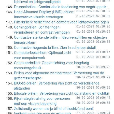
lichtinval en lichtgevoeligheid
01-10-2023 02:10:36
Druppelbrillen: Comfortabele toediening van oogdruppels
Head-Mounted Display (HMD) brillen:
01-10-2023 02:10:52
Innovatieve visuele ervaringen
01-10-2023 02:10:53
Filterbrillen: Verlichting en comfort voor lichtgevoelige ogen
Corningbrillen: Schitteringen
01-10-2023 01:10:20
verminderen en contrast verhogen
01-10-2023 01:10:25
Contrastversterkende brillen: Kleurverschillen en objecten
benadrukken
01-10-2023 01:10:35
Contrastverhogende brillen: Zien in scherper detail
Computerleesbrillen: Optimaal zicht
01-10-2023 01:10:17
voor computerwerk
01-10-2023 01:10:31
Computerbrillen: Oogverlichting voor langdurig
computergebruik
30-09-2023 06:09:20
Brillen voor algemene zichtcorrectie: Verbetering van de
gezichtsscherpte
30-09-2023 06:09:29
BiOptic-brillen: Verbetering van zicht op verschillende
afstanden
30-09-2023 05:09:25
Bifocale brillen: Verbetering van zicht op afstand en dichtbij
Kijkstrategietraining voor personen
30-09-2023 05:09:44
met een visuele beperking
28-09-2023 05:09:55
Zelfstandig wonen als je blind of slechtziend bent
Verlichtingsopties voor de witte stok
27-09-2023 12:09:24