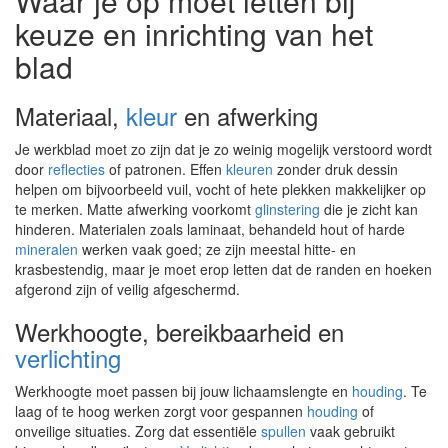
Waar je op moet letten bij
keuze en inrichting van het
blad
Materiaal,
kleur
en afwerking
Je werkblad moet zo zijn dat je zo weinig mogelijk verstoord wordt
door
reflecties
of patronen. Effen
kleuren
zonder druk dessin
helpen om bijvoorbeeld vuil, vocht of hete plekken makkelijker op
te merken. Matte afwerking voorkomt
glinstering
die je zicht kan
hinderen. Materialen zoals laminaat, behandeld hout of harde
mineralen
werken vaak goed; ze zijn meestal hitte- en
krasbestendig, maar je moet erop letten dat de randen en hoeken
afgerond zijn of veilig afgeschermd.
Werkhoogte, bereikbaarheid en
verlichting
Werkhoogte moet passen bij jouw lichaamslengte en
houding
. Te
laag of te hoog werken zorgt voor gespannen
houding
of
onveilige situaties. Zorg dat essentiële
spullen
vaak gebruikt