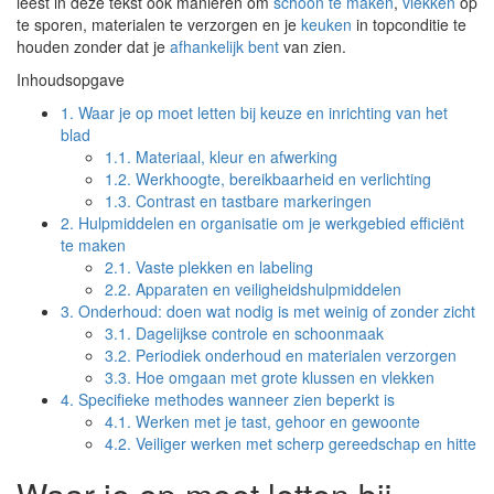
leest in deze tekst ook manieren om
schoon te maken
,
vlekken
op
te sporen, materialen te verzorgen en je
keuken
in topconditie te
houden zonder dat je
afhankelijk bent
van zien.
Inhoudsopgave
1.
Waar je op moet letten bij keuze en inrichting van het
blad
1.1.
Materiaal, kleur en afwerking
1.2.
Werkhoogte, bereikbaarheid en verlichting
1.3.
Contrast en tastbare markeringen
2.
Hulpmiddelen en organisatie om je werkgebied efficiënt
te maken
2.1.
Vaste plekken en labeling
2.2.
Apparaten en veiligheidshulpmiddelen
3.
Onderhoud: doen wat nodig is met weinig of zonder zicht
3.1.
Dagelijkse controle en schoonmaak
3.2.
Periodiek onderhoud en materialen verzorgen
3.3.
Hoe omgaan met grote klussen en vlekken
4.
Specifieke methodes wanneer zien beperkt is
4.1.
Werken met je tast, gehoor en gewoonte
4.2.
Veiliger werken met scherp gereedschap en hitte