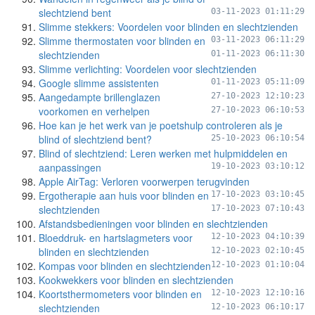
slechtziend bent
03-11-2023 01:11:29
Slimme stekkers: Voordelen voor blinden en slechtzienden
Slimme thermostaten voor blinden en
03-11-2023 06:11:29
slechtzienden
01-11-2023 06:11:30
Slimme verlichting: Voordelen voor slechtzienden
Google slimme assistenten
01-11-2023 05:11:09
Aangedampte brillenglazen
27-10-2023 12:10:23
voorkomen en verhelpen
27-10-2023 06:10:53
Hoe kan je het werk van je poetshulp controleren als je
blind of slechtziend bent?
25-10-2023 06:10:54
Blind of slechtziend: Leren werken met hulpmiddelen en
aanpassingen
19-10-2023 03:10:12
Apple AirTag: Verloren voorwerpen terugvinden
Ergotherapie aan huis voor blinden en
17-10-2023 03:10:45
slechtzienden
17-10-2023 07:10:43
Afstandsbedieningen voor blinden en slechtzienden
Bloeddruk- en hartslagmeters voor
12-10-2023 04:10:39
blinden en slechtzienden
12-10-2023 02:10:45
Kompas voor blinden en slechtzienden
12-10-2023 01:10:04
Kookwekkers voor blinden en slechtzienden
Koortsthermometers voor blinden en
12-10-2023 12:10:16
slechtzienden
12-10-2023 06:10:17