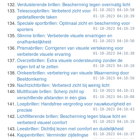
Verduisterende brillen: Bescherming tegen overmatig licht
Telescoopbrillen: Verbeterd zicht voor
01-10-2023 04:10:58
gedetailleerde taken
01-10-2023 04:10:39
Speciale sportbrillen: Optimaal zicht en bescherming voor
sporters
01-10-2023 04:10:19
Slimme brillen: Verbeterde visuele ervaringen en
onafhankelijkheid
01-10-2023 04:10:50
Prismabrillen: Corrigeren van visuele vertekening voor
verbeterde visuele ervaring
01-10-2023 04:10:30
Overzetbrillen: Extra visuele ondersteuning zonder de
eigen bril af te zetten
01-10-2023 04:10:10
Omkeerbrillen: verbetering van visuele Waarneming door
Beeldomkering
01-10-2023 04:10:50
Nachtzichtbrillen: Verbeterd zicht bij weinig licht
Multifocale brillen: Scherp zicht op
01-10-2023 04:10:31
verschillende afstanden in één glas
01-10-2023 04:10:08
Loepbrillen: Handsfree vergroting voor nauwkeurigheid en
precisie
01-10-2023 04:10:43
Lichtfilterende brillen: Bescherming tegen blauw licht en
verbeterd visueel comfort
01-10-2023 04:10:19
Leesbrillen: Dichtbij lezen met comfort en duidelijkheid
Kappenbrillen: Verminder zijdelingse
01-10-2023 04:10:37