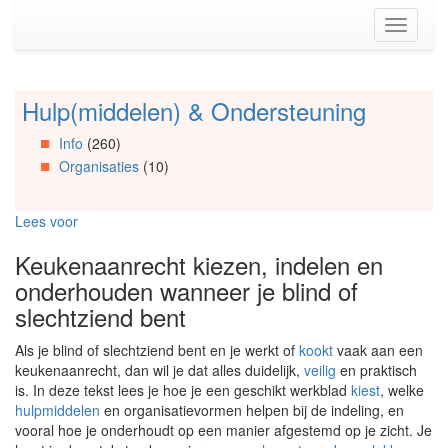
Spring
Toggle
naar
navigati
de
inhoud
(Accesskey
Hulp(middelen) & Ondersteuning
Spring
1)
naar
Spring
Info
(260)
Artikels
naar
Organisaties
(10)
Spring
de
naar
primaire
Info
zijbalk
Lees voor
Spring
(Accesskey
naar
2)
Keukenaanrecht kiezen, indelen en
Organisaties
onderhouden wanneer je blind of
Spring
naar
slechtziend bent
Social
media
Als je blind of slechtziend bent en je werkt of
kookt
vaak aan een
keukenaanrecht, dan wil je dat alles duidelijk,
veilig
en praktisch
is. In deze tekst lees je hoe je een geschikt werkblad
kiest
, welke
hulpmiddelen
en organisatievormen helpen bij de indeling, en
vooral hoe je onderhoudt op een manier afgestemd op je zicht. Je