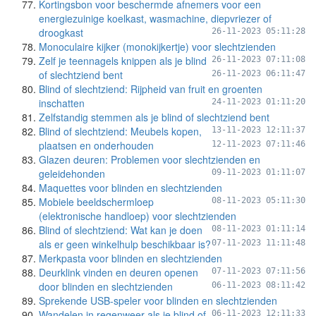
Kortingsbon voor beschermde afnemers voor een
energiezuinige koelkast, wasmachine, diepvriezer of
droogkast
26-11-2023 05:11:28
Monoculaire kijker (monokijkertje) voor slechtzienden
Zelf je teennagels knippen als je blind
26-11-2023 07:11:08
of slechtziend bent
26-11-2023 06:11:47
Blind of slechtziend: Rijpheid van fruit en groenten
inschatten
24-11-2023 01:11:20
Zelfstandig stemmen als je blind of slechtziend bent
Blind of slechtziend: Meubels kopen,
13-11-2023 12:11:37
plaatsen en onderhouden
12-11-2023 07:11:46
Glazen deuren: Problemen voor slechtzienden en
geleidehonden
09-11-2023 01:11:07
Maquettes voor blinden en slechtzienden
Mobiele beeldschermloep
08-11-2023 05:11:30
(elektronische handloep) voor slechtzienden
Blind of slechtziend: Wat kan je doen
08-11-2023 01:11:14
als er geen winkelhulp beschikbaar is?
07-11-2023 11:11:48
Merkpasta voor blinden en slechtzienden
Deurklink vinden en deuren openen
07-11-2023 07:11:56
door blinden en slechtzienden
06-11-2023 08:11:42
Sprekende USB-speler voor blinden en slechtzienden
Wandelen in regenweer als je blind of
06-11-2023 12:11:33