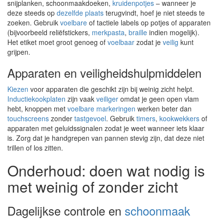
snijplanken, schoonmaakdoeken,
kruidenpotjes
– wanneer je
deze steeds op
dezelfde plaats
terugvindt, hoef je niet steeds te
zoeken. Gebruik
voelbare
of tactiele labels op potjes of apparaten
(bijvoorbeeld reliëfstickers,
merkpasta
,
braille
indien mogelijk).
Het etiket moet groot genoeg of
voelbaar
zodat je
veilig
kunt
grijpen.
Apparaten en veiligheidshulpmiddelen
Kiezen
voor apparaten die geschikt zijn bij weinig zicht helpt.
Inductiekookplaten
zijn vaak
veiliger
omdat je geen open vlam
hebt, knoppen met
voelbare
markeringen
werken beter dan
touchscreens
zonder
tastgevoel
. Gebruik
timers
,
kookwekkers
of
apparaten met geluidssignalen zodat je weet wanneer iets klaar
is. Zorg dat je handgrepen van pannen stevig zijn, dat deze niet
trillen of los zitten.
Onderhoud: doen wat nodig is
met weinig of zonder zicht
Dagelijkse controle en
schoonmaak