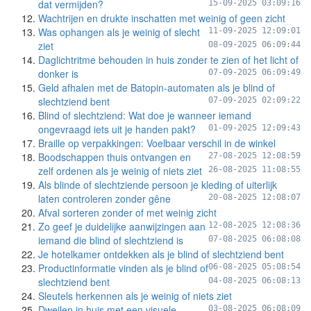
dat vermijden?
15-09-2025 03:09:16
Wachtrijen en drukte inschatten met weinig of geen zicht
Was ophangen als je weinig of slecht
11-09-2025 12:09:01
ziet
08-09-2025 06:09:44
Daglichtritme behouden in huis zonder te zien of het licht of
donker is
07-09-2025 06:09:49
Geld afhalen met de Batopin-automaten als je blind of
slechtziend bent
07-09-2025 02:09:22
Blind of slechtziend: Wat doe je wanneer iemand
ongevraagd iets uit je handen pakt?
01-09-2025 12:09:43
Braille op verpakkingen: Voelbaar verschil in de winkel
Boodschappen thuis ontvangen en
27-08-2025 12:08:59
zelf ordenen als je weinig of niets ziet
26-08-2025 11:08:55
Als blinde of slechtziende persoon je kleding of uiterlijk
laten controleren zonder gêne
20-08-2025 12:08:07
Afval sorteren zonder of met weinig zicht
Zo geef je duidelijke aanwijzingen aan
12-08-2025 12:08:36
iemand die blind of slechtziend is
07-08-2025 06:08:08
Je hotelkamer ontdekken als je blind of slechtziend bent
Productinformatie vinden als je blind of
06-08-2025 05:08:54
slechtziend bent
04-08-2025 06:08:13
Sleutels herkennen als je weinig of niets ziet
Dweilen in huis met een visuele
03-08-2025 06:08:09