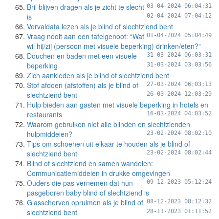
Bril blijven dragen als je zicht te slecht
03-04-2024 06:04:31
is
02-04-2024 07:04:12
Vervaldata lezen als je blind of slechtziend bent
Vraag nooit aan een tafelgenoot: “Wat
01-04-2024 05:04:49
wil hij/zij (persoon met visuele beperking) drinken/eten?”
Douchen en baden met een visuele
31-03-2024 06:03:31
beperking
31-03-2024 03:03:56
Zich aankleden als je blind of slechtziend bent
Stof afdoen (afstoffen) als je blind of
27-03-2024 06:03:13
slechtziend bent
26-03-2024 12:03:29
Hulp bieden aan gasten met visuele beperking in hotels en
restaurants
16-03-2024 04:03:52
Waarom gebruiken niet alle blinden en slechtzienden
hulpmiddelen?
23-02-2024 08:02:10
Tips om schoenen uit elkaar te houden als je blind of
slechtziend bent
23-02-2024 08:02:44
Blind of slechtziend en samen wandelen:
Communicatiemiddelen in drukke omgevingen
Ouders die pas vernemen dat hun
09-12-2023 05:12:24
pasgeboren baby blind of slechtziend is
Glasscherven opruimen als je blind of
08-12-2023 08:12:32
slechtziend bent
28-11-2023 01:11:52