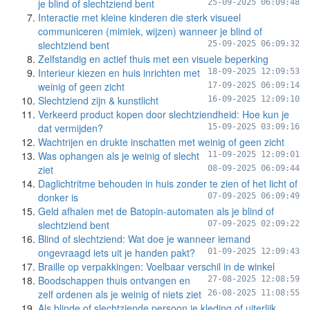
je blind of slechtziend bent
25-09-2025 06:09:48
Interactie met kleine kinderen die sterk visueel
communiceren (mimiek, wijzen) wanneer je blind of
slechtziend bent
25-09-2025 06:09:32
Zelfstandig en actief thuis met een visuele beperking
Interieur kiezen en huis inrichten met
18-09-2025 12:09:53
weinig of geen zicht
17-09-2025 06:09:14
Slechtziend zijn & kunstlicht
16-09-2025 12:09:10
Verkeerd product kopen door slechtziendheid: Hoe kun je
dat vermijden?
15-09-2025 03:09:16
Wachtrijen en drukte inschatten met weinig of geen zicht
Was ophangen als je weinig of slecht
11-09-2025 12:09:01
ziet
08-09-2025 06:09:44
Daglichtritme behouden in huis zonder te zien of het licht of
donker is
07-09-2025 06:09:49
Geld afhalen met de Batopin-automaten als je blind of
slechtziend bent
07-09-2025 02:09:22
Blind of slechtziend: Wat doe je wanneer iemand
ongevraagd iets uit je handen pakt?
01-09-2025 12:09:43
Braille op verpakkingen: Voelbaar verschil in de winkel
Boodschappen thuis ontvangen en
27-08-2025 12:08:59
zelf ordenen als je weinig of niets ziet
26-08-2025 11:08:55
Als blinde of slechtziende persoon je kleding of uiterlijk