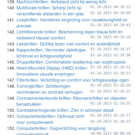
Nachtzichtbrillen: Verbeterd zicht bij weinig licht
Multifocale brillen: Scherp zicht op
01-10-2023 04:10:31
verschillende afstanden in één glas
01-10-2023 04:10:08
Loepbrillen: Handsfree vergroting voor nauwkeurigheid en
precisie
01-10-2023 04:10:43
Lichtfilterende brillen: Bescherming tegen blauw licht en
verbeterd visueel comfort
01-10-2023 04:10:19
Leesbrillen: Dichtbij lezen met comfort en duidelijkheid
Kappenbrillen: Verminder zijdelingse
01-10-2023 04:10:37
lichtinval en lichtgevoeligheid
01-10-2023 02:10:36
Druppelbrillen: Comfortabele toediening van oogdruppels
Head-Mounted Display (HMD) brillen:
01-10-2023 02:10:52
Innovatieve visuele ervaringen
01-10-2023 02:10:53
Filterbrillen: Verlichting en comfort voor lichtgevoelige ogen
Corningbrillen: Schitteringen
01-10-2023 01:10:20
verminderen en contrast verhogen
01-10-2023 01:10:25
Contrastversterkende brillen: Kleurverschillen en objecten
benadrukken
01-10-2023 01:10:35
Contrastverhogende brillen: Zien in scherper detail
Computerleesbrillen: Optimaal zicht
01-10-2023 01:10:17
voor computerwerk
01-10-2023 01:10:31
Computerbrillen: Oogverlichting voor langdurig
computergebruik
30-09-2023 06:09:20