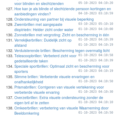
voor blinden en slechtzienden
05-10-2023 04:10:20
Hoe kan je als blinde of slechtziende persoon kortingen en
aanbiedingen vinden?
04-10-2023 03:10:59
Ondersteuning van partner bij visuele beperking
Zwembrillen met aangepaste
03-10-2023 05:10:10
dioptrieën: Helder zicht onder water
01-10-2023 04:10:00
Zonnebrillen met vergroting: Zicht en bescherming in één
Verrekijkerbrillen: Duidelijk zicht op
01-10-2023 04:10:39
afstand
01-10-2023 04:10:19
Verduisterende brillen: Bescherming tegen overmatig licht
Telescoopbrillen: Verbeterd zicht voor
01-10-2023 04:10:58
gedetailleerde taken
01-10-2023 04:10:39
Speciale sportbrillen: Optimaal zicht en bescherming voor
sporters
01-10-2023 04:10:19
Slimme brillen: Verbeterde visuele ervaringen en
onafhankelijkheid
01-10-2023 04:10:50
Prismabrillen: Corrigeren van visuele vertekening voor
verbeterde visuele ervaring
01-10-2023 04:10:30
Overzetbrillen: Extra visuele ondersteuning zonder de
eigen bril af te zetten
01-10-2023 04:10:10
Omkeerbrillen: verbetering van visuele Waarneming door
Beeldomkering
01-10-2023 04:10:50