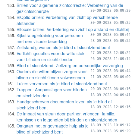
Brillen voor algemene zichtcorrectie: Verbetering van de
gezichtsscherpte
30-09-2023 06:09:29
BiOptic-brillen: Verbetering van zicht op verschillende
afstanden
30-09-2023 05:09:25
Bifocale brillen: Verbetering van zicht op afstand en dichtbij
Kijkstrategietraining voor personen
30-09-2023 05:09:44
met een visuele beperking
28-09-2023 05:09:55
Zelfstandig wonen als je blind of slechtziend bent
Verlichtingsopties voor de witte stok
27-09-2023 12:09:24
voor blinden en slechtzienden
26-09-2023 11:09:14
Blind of slechtziend: Zelfzorg en persoonlijke verzorging
Ouders die willen blijven zorgen voor
22-09-2023 03:09:44
blinde en slechtziende volwassenen
21-09-2023 05:09:09
Luiers verversen als je blind of slechtziend bent
Trappen: Aanpassingen voor blinden
20-09-2023 06:09:16
en slechtzienden
18-09-2023 04:09:41
Handgeschreven documenten lezen als je blind of
slechtziend bent
18-09-2023 12:09:16
De impact van steun door partner, vrienden, familie,
kennissen en lotgenoten bij blinden en slechtzienden
Omgaan met ongevraagde hulp als je
18-09-2023 10:09:12
blind of slechtziend bent
18-09-2023 05:09:29