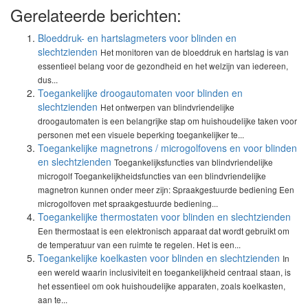
Gerelateerde berichten:
Bloeddruk- en hartslagmeters voor blinden en
slechtzienden
Het monitoren van de bloeddruk en hartslag is van
essentieel belang voor de gezondheid en het welzijn van iedereen,
dus...
Toegankelijke droogautomaten voor blinden en
slechtzienden
Het ontwerpen van blindvriendelijke
droogautomaten is een belangrijke stap om huishoudelijke taken voor
personen met een visuele beperking toegankelijker te...
Toegankelijke magnetrons / microgolfovens en voor blinden
en slechtzienden
Toegankelijksfuncties van blindvriendelijke
microgolf Toegankelijkheidsfuncties van een blindvriendelijke
magnetron kunnen onder meer zijn: Spraakgestuurde bediening Een
microgolfoven met spraakgestuurde bediening...
Toegankelijke thermostaten voor blinden en slechtzienden
Een thermostaat is een elektronisch apparaat dat wordt gebruikt om
de temperatuur van een ruimte te regelen. Het is een...
Toegankelijke koelkasten voor blinden en slechtzienden
In
een wereld waarin inclusiviteit en toegankelijkheid centraal staan, is
het essentieel om ook huishoudelijke apparaten, zoals koelkasten,
aan te...