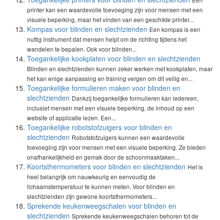
printer kan een waardevolle toevoeging zijn voor mensen met een
visuele beperking, maar het vinden van een geschikte printer...
Kompas voor blinden en slechtzienden
Een kompas is een
nuttig instrument dat mensen helpt om de richting tijdens het
wandelen te bepalen. Ook voor blinden...
Toegankelijke kookplaten voor blinden en slechtzienden
Blinden en slechtzienden kunnen zeker werken met kookplaten, maar
het kan enige aanpassing en training vergen om dit veilig en...
Toegankelijke formulieren maken voor blinden en
slechtzienden
Dankzij toegankelijke formulieren kan iedereen,
inclusief mensen met een visuele beperking, de inhoud op een
website of applicatie lezen. Een...
Toegankelijke robotstofzuigers voor blinden en
slechtzienden
Robotstofzuigers kunnen een waardevolle
toevoeging zijn voor mensen met een visuele beperking. Ze bieden
onafhankelijkheid en gemak door de schoonmaaktaken...
Koortsthermometers voor blinden en slechtzienden
Het is
heel belangrijk om nauwkeurig en eenvoudig de
lichaamstemperatuur te kunnen meten. Voor blinden en
slechtzienden zijn gewone koortsthermometers...
Sprekende keukenweegschalen voor blinden en
slechtzienden
Sprekende keukenweegschalen behoren tot de