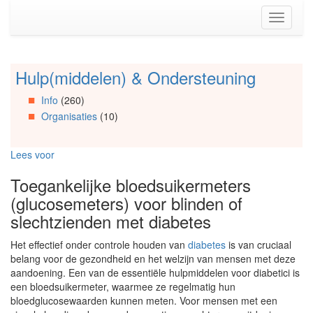
Spring
Toggle
naar
navigati
de
inhoud
(Accesskey
Hulp(middelen) & Ondersteuning
Spring
1)
naar
Spring
Info
(260)
Artikels
naar
Organisaties
(10)
Spring
de
naar
primaire
Info
zijbalk
Lees voor
Spring
(Accesskey
naar
2)
Toegankelijke bloedsuikermeters
Organisaties
(glucosemeters) voor blinden of
Spring
naar
slechtzienden met diabetes
Social
media
Het effectief onder controle houden van
diabetes
is van cruciaal
belang voor de gezondheid en het welzijn van mensen met deze
aandoening. Een van de essentiële hulpmiddelen voor diabetici is
een bloedsuikermeter, waarmee ze regelmatig hun
bloedglucosewaarden kunnen meten. Voor mensen met een