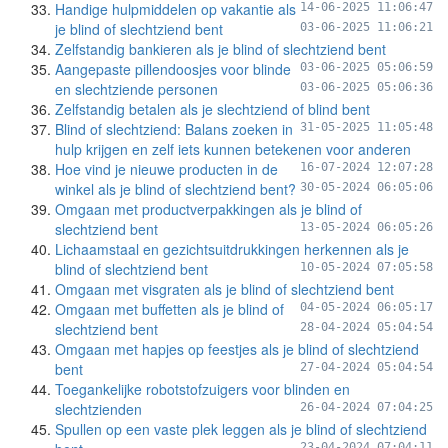
Handige hulpmiddelen op vakantie als
14-06-2025 11:06:47
je blind of slechtziend bent
03-06-2025 11:06:21
Zelfstandig bankieren als je blind of slechtziend bent
Aangepaste pillendoosjes voor blinde
03-06-2025 05:06:59
en slechtziende personen
03-06-2025 05:06:36
Zelfstandig betalen als je slechtziend of blind bent
Blind of slechtziend: Balans zoeken in
31-05-2025 11:05:48
hulp krijgen en zelf iets kunnen betekenen voor anderen
Hoe vind je nieuwe producten in de
16-07-2024 12:07:28
winkel als je blind of slechtziend bent?
30-05-2024 06:05:06
Omgaan met productverpakkingen als je blind of
slechtziend bent
13-05-2024 06:05:26
Lichaamstaal en gezichtsuitdrukkingen herkennen als je
blind of slechtziend bent
10-05-2024 07:05:58
Omgaan met visgraten als je blind of slechtziend bent
Omgaan met buffetten als je blind of
04-05-2024 06:05:17
slechtziend bent
28-04-2024 05:04:54
Omgaan met hapjes op feestjes als je blind of slechtziend
bent
27-04-2024 05:04:54
Toegankelijke robotstofzuigers voor blinden en
slechtzienden
26-04-2024 07:04:25
Spullen op een vaste plek leggen als je blind of slechtziend
23-04-2024 07:04:11