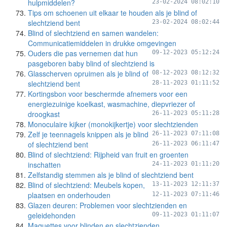
hulpmiddelen?
23-02-2024 08:02:10
Tips om schoenen uit elkaar te houden als je blind of
slechtziend bent
23-02-2024 08:02:44
Blind of slechtziend en samen wandelen:
Communicatiemiddelen in drukke omgevingen
Ouders die pas vernemen dat hun
09-12-2023 05:12:24
pasgeboren baby blind of slechtziend is
Glasscherven opruimen als je blind of
08-12-2023 08:12:32
slechtziend bent
28-11-2023 01:11:52
Kortingsbon voor beschermde afnemers voor een
energiezuinige koelkast, wasmachine, diepvriezer of
droogkast
26-11-2023 05:11:28
Monoculaire kijker (monokijkertje) voor slechtzienden
Zelf je teennagels knippen als je blind
26-11-2023 07:11:08
of slechtziend bent
26-11-2023 06:11:47
Blind of slechtziend: Rijpheid van fruit en groenten
inschatten
24-11-2023 01:11:20
Zelfstandig stemmen als je blind of slechtziend bent
Blind of slechtziend: Meubels kopen,
13-11-2023 12:11:37
plaatsen en onderhouden
12-11-2023 07:11:46
Glazen deuren: Problemen voor slechtzienden en
geleidehonden
09-11-2023 01:11:07
Maquettes voor blinden en slechtzienden