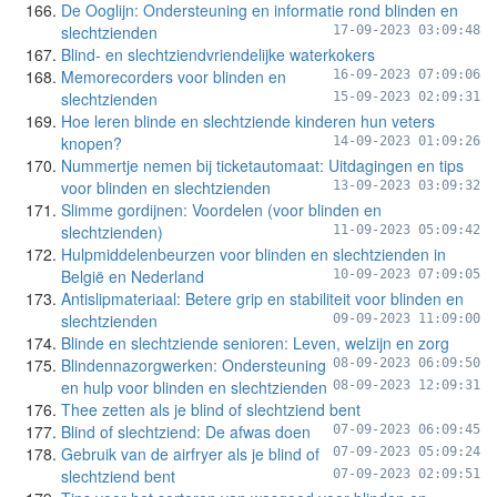
De Ooglijn: Ondersteuning en informatie rond blinden en
slechtzienden
17-09-2023 03:09:48
Blind- en slechtziendvriendelijke waterkokers
Memorecorders voor blinden en
16-09-2023 07:09:06
slechtzienden
15-09-2023 02:09:31
Hoe leren blinde en slechtziende kinderen hun veters
knopen?
14-09-2023 01:09:26
Nummertje nemen bij ticketautomaat: Uitdagingen en tips
voor blinden en slechtzienden
13-09-2023 03:09:32
Slimme gordijnen: Voordelen (voor blinden en
slechtzienden)
11-09-2023 05:09:42
Hulpmiddelenbeurzen voor blinden en slechtzienden in
België en Nederland
10-09-2023 07:09:05
Antislipmateriaal: Betere grip en stabiliteit voor blinden en
slechtzienden
09-09-2023 11:09:00
Blinde en slechtziende senioren: Leven, welzijn en zorg
Blindennazorgwerken: Ondersteuning
08-09-2023 06:09:50
en hulp voor blinden en slechtzienden
08-09-2023 12:09:31
Thee zetten als je blind of slechtziend bent
Blind of slechtziend: De afwas doen
07-09-2023 06:09:45
Gebruik van de airfryer als je blind of
07-09-2023 05:09:24
slechtziend bent
07-09-2023 02:09:51