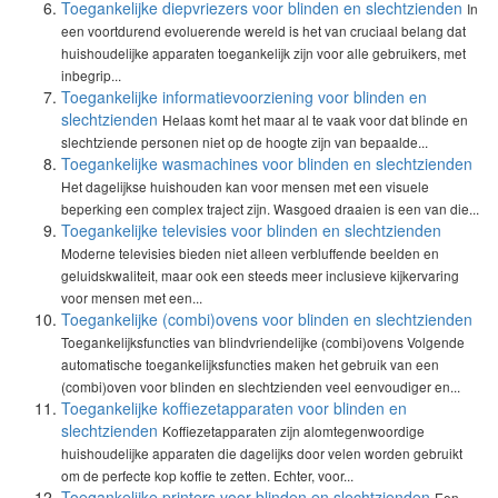
Toegankelijke diepvriezers voor blinden en slechtzienden
In
een voortdurend evoluerende wereld is het van cruciaal belang dat
huishoudelijke apparaten toegankelijk zijn voor alle gebruikers, met
inbegrip...
Toegankelijke informatievoorziening voor blinden en
slechtzienden
Helaas komt het maar al te vaak voor dat blinde en
slechtziende personen niet op de hoogte zijn van bepaalde...
Toegankelijke wasmachines voor blinden en slechtzienden
Het dagelijkse huishouden kan voor mensen met een visuele
beperking een complex traject zijn. Wasgoed draaien is een van die...
Toegankelijke televisies voor blinden en slechtzienden
Moderne televisies bieden niet alleen verbluffende beelden en
geluidskwaliteit, maar ook een steeds meer inclusieve kijkervaring
voor mensen met een...
Toegankelijke (combi)ovens voor blinden en slechtzienden
Toegankelijksfuncties van blindvriendelijke (combi)ovens Volgende
automatische toegankelijksfuncties maken het gebruik van een
(combi)oven voor blinden en slechtzienden veel eenvoudiger en...
Toegankelijke koffiezetapparaten voor blinden en
slechtzienden
Koffiezetapparaten zijn alomtegenwoordige
huishoudelijke apparaten die dagelijks door velen worden gebruikt
om de perfecte kop koffie te zetten. Echter, voor...
Toegankelijke printers voor blinden en slechtzienden
Een