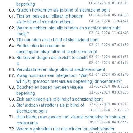
beperking
06-04-2024 01:04:15
Kruiden herkennen als je blind of slechtziend bent
Tips om pasjes uit elkaar te houden
06-04-2024 05:04:08
als je blind of slechtziend bent
04-04-2024 11:04:41
Waarom hebben niet alle blinden en slechtzienden hulp
nodig?
03-04-2024 11:04:48
Tijd opmeten als je blind of slechtziend bent
Porties eten inschatten en
03-04-2024 07:04:50
opscheppen als je blind of slechtziend bent
Bril blijven dragen als je zicht te slecht
03-04-2024 06:04:31
is
02-04-2024 07:04:12
Vervaldata lezen als je blind of slechtziend bent
Vraag nooit aan een tafelgenoot: “Wat
01-04-2024 05:04:49
wil hij/zij (persoon met visuele beperking) drinken/eten?”
Douchen en baden met een visuele
31-03-2024 06:03:31
beperking
31-03-2024 03:03:56
Zich aankleden als je blind of slechtziend bent
Stof afdoen (afstoffen) als je blind of
27-03-2024 06:03:13
slechtziend bent
26-03-2024 12:03:29
Hulp bieden aan gasten met visuele beperking in hotels en
restaurants
16-03-2024 04:03:52
Waarom gebruiken niet alle blinden en slechtzienden