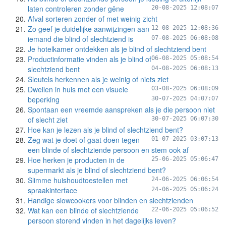
laten controleren zonder gêne
20-08-2025 12:08:07
Afval sorteren zonder of met weinig zicht
Zo geef je duidelijke aanwijzingen aan
12-08-2025 12:08:36
iemand die blind of slechtziend is
07-08-2025 06:08:08
Je hotelkamer ontdekken als je blind of slechtziend bent
Productinformatie vinden als je blind of
06-08-2025 05:08:54
slechtziend bent
04-08-2025 06:08:13
Sleutels herkennen als je weinig of niets ziet
Dweilen in huis met een visuele
03-08-2025 06:08:09
beperking
30-07-2025 04:07:07
Spontaan een vreemde aanspreken als je die persoon niet
of slecht ziet
30-07-2025 06:07:30
Hoe kan je lezen als je blind of slechtziend bent?
Zeg wat je doet of gaat doen tegen
01-07-2025 03:07:13
een blinde of slechtziende persoon en stem ook af
Hoe herken je producten in de
25-06-2025 05:06:47
supermarkt als je blind of slechtziend bent?
Slimme huishoudtoestellen met
24-06-2025 06:06:54
spraakinterface
24-06-2025 05:06:24
Handige slowcookers voor blinden en slechtzienden
Wat kan een blinde of slechtziende
22-06-2025 05:06:52
persoon storend vinden in het dagelijks leven?