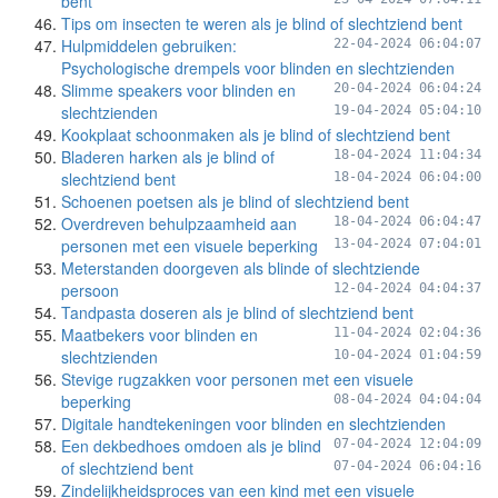
bent
Tips om insecten te weren als je blind of slechtziend bent
Hulpmiddelen gebruiken:
22-04-2024 06:04:07
Psychologische drempels voor blinden en slechtzienden
Slimme speakers voor blinden en
20-04-2024 06:04:24
slechtzienden
19-04-2024 05:04:10
Kookplaat schoonmaken als je blind of slechtziend bent
Bladeren harken als je blind of
18-04-2024 11:04:34
slechtziend bent
18-04-2024 06:04:00
Schoenen poetsen als je blind of slechtziend bent
Overdreven behulpzaamheid aan
18-04-2024 06:04:47
personen met een visuele beperking
13-04-2024 07:04:01
Meterstanden doorgeven als blinde of slechtziende
persoon
12-04-2024 04:04:37
Tandpasta doseren als je blind of slechtziend bent
Maatbekers voor blinden en
11-04-2024 02:04:36
slechtzienden
10-04-2024 01:04:59
Stevige rugzakken voor personen met een visuele
beperking
08-04-2024 04:04:04
Digitale handtekeningen voor blinden en slechtzienden
Een dekbedhoes omdoen als je blind
07-04-2024 12:04:09
of slechtziend bent
07-04-2024 06:04:16
Zindelijkheidsproces van een kind met een visuele