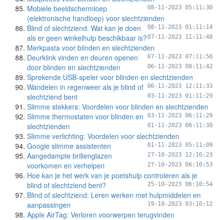
Mobiele beeldschermloep
08-11-2023 05:11:30
(elektronische handloep) voor slechtzienden
Blind of slechtziend: Wat kan je doen
08-11-2023 01:11:14
als er geen winkelhulp beschikbaar is?
07-11-2023 11:11:48
Merkpasta voor blinden en slechtzienden
Deurklink vinden en deuren openen
07-11-2023 07:11:56
door blinden en slechtzienden
06-11-2023 08:11:42
Sprekende USB-speler voor blinden en slechtzienden
Wandelen in regenweer als je blind of
06-11-2023 12:11:33
slechtziend bent
03-11-2023 01:11:29
Slimme stekkers: Voordelen voor blinden en slechtzienden
Slimme thermostaten voor blinden en
03-11-2023 06:11:29
slechtzienden
01-11-2023 06:11:30
Slimme verlichting: Voordelen voor slechtzienden
Google slimme assistenten
01-11-2023 05:11:09
Aangedampte brillenglazen
27-10-2023 12:10:23
voorkomen en verhelpen
27-10-2023 06:10:53
Hoe kan je het werk van je poetshulp controleren als je
blind of slechtziend bent?
25-10-2023 06:10:54
Blind of slechtziend: Leren werken met hulpmiddelen en
aanpassingen
19-10-2023 03:10:12
Apple AirTag: Verloren voorwerpen terugvinden