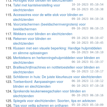
Horloges voor blinden en slechtzienden
Tafel met kantelverstelling voor
10-10-2023 05:10:54
slechtzienden
09-10-2023 05:10:38
Accessoires voor de witte stok voor blinden en
slechtzienden
09-10-2023 04:10:16
Voorzetschermen (beeldschermvergroters) voor
beeldschermen
09-10-2023 06:10:15
Wekkers voor blinden en slechtzienden
Rekenen voor blinden en
09-10-2023 06:10:47
slechtzienden
06-10-2023 05:10:45
Klussen met een visuele beperking: Handige hulpmiddelen
en slimme oplossingen
06-10-2023 04:10:10
Merktekens en herkenningshulpmiddelen voor blinden en
slechtzienden
06-10-2023 01:10:37
Brailleschrijfmachines en notitietoestellen voor blinden en
slechtzienden
06-10-2023 12:10:17
Schilderen in huis: De juiste kleurkeuze voor slechtzienden
Toetsenbord: Aanpassingen voor
06-10-2023 11:10:12
blinden en slechtzienden
06-10-2023 07:10:18
Sprekende keukenweegschalen voor blinden en
slechtzienden
06-10-2023 06:10:16
Spiegels voor slechtzienden: Soorten, tips en adviezen
Tips voor veilig scheren en ontharen
05-10-2023 05:10:09