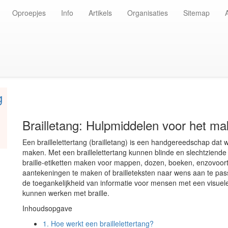
Oproepjes
Info
Artikels
Organisaties
Sitemap
g
Brailletang: Hulpmiddelen voor het mak
Een braillelettertang (brailletang) is een handgereedschap dat wo
maken. Met een braillelettertang kunnen blinde en slechtzien
braille-etiketten maken voor mappen, dozen, boeken, enzovoort.
aantekeningen te maken of brailleteksten naar wens aan te passe
de toegankelijkheid van informatie voor mensen met een visuel
kunnen werken met braille.
Inhoudsopgave
1.
Hoe werkt een braillelettertang?