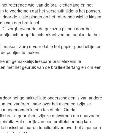
n het roterende wiel van de braillelettertang en het
om te voorkomen dat het verschuift tijdens het ponsen.
n door de juiste pinnen op het roterende wiel te kiezen.
en van een braillecel.
. Dit zorgt ervoor dat de gekozen pinnen door het
untje achter op de achterkant van het papier, dat het
lt maken. Zorg ervoor dat je het papier goed uitlijnt en
erde puntjes te maken.
jke en gemakkelijk leesbare brailletekens te
en met het gebruik van de braillelettertang en om een
waardoor het gemakkelijk te onderscheiden is van andere
kunnen variëren, maar over het algemeen zijn ze
n meegenomen in een tas of etui. Omdat
 die braille gebruiken, zijn ze ontworpen om duurzaam
ruik. Het uiterlijk van een braillelettertang kan
de basisstructuur en functie blijven over het algemeen