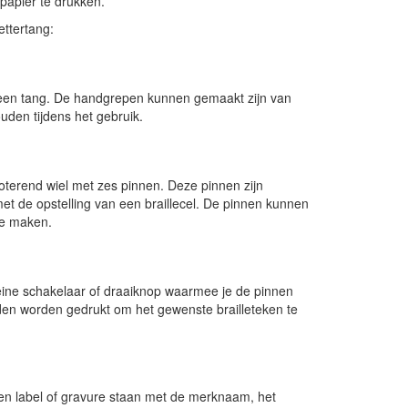
 papier te drukken.
ettertang:
t een tang. De handgrepen kunnen gemaakt zijn van
uden tijdens het gebruik.
oterend wiel met zes pinnen. Deze pinnen zijn
et de opstelling van een braillecel. De pinnen kunnen
te maken.
leine schakelaar of draaiknop waarmee je de pinnen
den worden gedrukt om het gewenste brailleteken te
een label of gravure staan met de merknaam, het