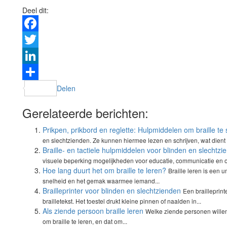
Deel dit:
Facebook
Twitter
LinkedIn
Delen
Gerelateerde berichten:
Prikpen, prikbord en reglette: Hulpmiddelen om braille te 
en slechtzienden. Ze kunnen hiermee lezen en schrijven, wat dient 
Braille- en tactiele hulpmiddelen voor blinden en slechtzi
visuele beperking mogelijkheden voor educatie, communicatie en o
Hoe lang duurt het om braille te leren?
Braille leren is een u
snelheid en het gemak waarmee iemand...
Brailleprinter voor blinden en slechtzienden
Een brailleprint
brailletekst. Het toestel drukt kleine pinnen of naalden in...
Als ziende persoon braille leren
Welke ziende personen willen
om braille te leren, en dat om...