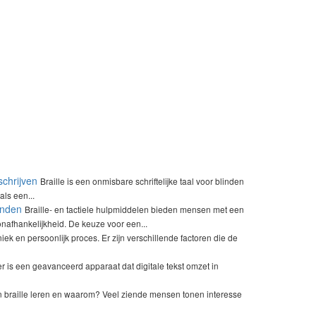
schrijven
Braille is een onmisbare schriftelijke taal voor blinden
als een...
enden
Braille- en tactiele hulpmiddelen bieden mensen met een
nafhankelijkheid. De keuze voor een...
niek en persoonlijk proces. Er zijn verschillende factoren die de
er is een geavanceerd apparaat dat digitale tekst omzet in
 braille leren en waarom? Veel ziende mensen tonen interesse