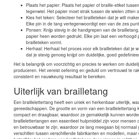
Plaats het papier: Plaats het papier of braille-etiket tusse
tegenwiel. Het papier moet strak tussen de wielen zitten 
Kies het teken: Selecteer het brailleteken dat je wilt make
Elke pin in de tang vertegenwoordigt een van de zes punt
Ponsen: Knijp stevig in de handgrepen van de brailletang
papier heen worden gedrukt. Elke pin laat een verhoogd p
brailleteken vormt.
Herhaal: Herhaal het proces voor elk brailleteken dat je wi
dat je stevig genoeg knijpt om duidelijke, goed gedefinie
Het is belangrijk om voorzichtig en precies te werken om duideli
produceren. Het vereist oefening en geduld om vertrouwd te rak
consistent en nauwkeurig resultaat te bereiken.
Uiterlijk van brailletang
Een braillelettertang heeft een uniek en herkenbaar uiterlijk, 
gereedschappen. De grootte en vorm van een braillelettertang 
compact en draagbaar, waardoor ze gemakkelijk kunnen worde
braillelettertangen een essentieel hulpmiddel zijn voor mensen
en betrouwbaar te zijn, waardoor ze lang meegaan bij normaal geb
verschillen tussen verschillende fabrikanten en modellen, maar 