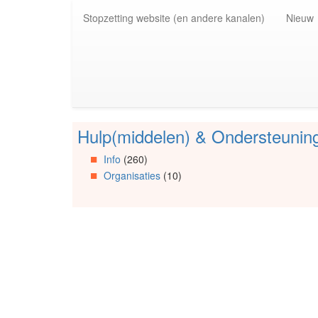
Spring
Stopzetting website (en andere kanalen)
Nieuw
naar
de
inhoud
(Accesskey
1)
Spring
naar
de
Hulp(middelen) & Ondersteunin
primaire
Spring
zijbalk
naar
Info
(260)
(Accesskey
Artikels
Organisaties
(10)
2)
Spring
naar
Info
Spring
naar
Organisaties
Spring
naar
Social
media