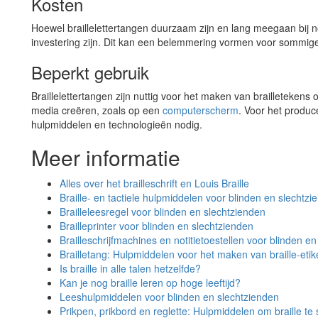
Kosten
Hoewel braillelettertangen duurzaam zijn en lang meegaan bij 
investering zijn. Dit kan een belemmering vormen voor sommig
Beperkt gebruik
Braillelettertangen zijn nuttig voor het maken van brailletekens
media creëren, zoals op een
computerscherm
. Voor het produc
hulpmiddelen en technologieën nodig.
Meer informatie
Alles over het brailleschrift en Louis Braille
Braille- en tactiele hulpmiddelen voor blinden en slechtzi
Brailleleesregel voor blinden en slechtzienden
Brailleprinter voor blinden en slechtzienden
Brailleschrijfmachines en notitietoestellen voor blinden e
Brailletang: Hulpmiddelen voor het maken van braille-etik
Is braille in alle talen hetzelfde?
Kan je nog braille leren op hoge leeftijd?
Leeshulpmiddelen voor blinden en slechtzienden
Prikpen, prikbord en reglette: Hulpmiddelen om braille te 