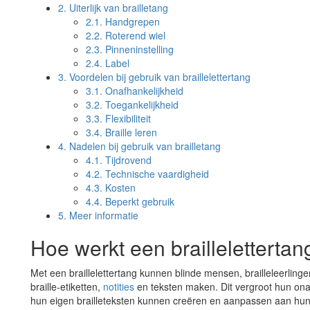
2.
Uiterlijk van brailletang
2.1.
Handgrepen
2.2.
Roterend wiel
2.3.
Pinneninstelling
2.4.
Label
3.
Voordelen bij gebruik van braillelettertang
3.1.
Onafhankelijkheid
3.2.
Toegankelijkheid
3.3.
Flexibiliteit
3.4.
Braille leren
4.
Nadelen bij gebruik van brailletang
4.1.
Tijdrovend
4.2.
Technische vaardigheid
4.3.
Kosten
4.4.
Beperkt gebruik
5.
Meer informatie
Hoe werkt een braillelettertan
Met een braillelettertang kunnen blinde mensen, brailleleerlinge
braille-etiketten,
notities
en teksten maken. Dit vergroot hun onaf
hun eigen brailleteksten kunnen creëren en aanpassen aan hu