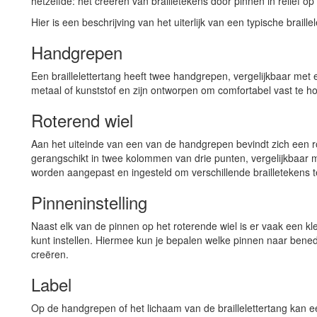
hetzelfde: het creëren van brailletekens door pinnen in reliëf op
Hier is een beschrijving van het uiterlijk van een typische braillel
Handgrepen
Een braillelettertang heeft twee handgrepen, vergelijkbaar me
metaal of kunststof en zijn ontworpen om comfortabel vast te ho
Roterend wiel
Aan het uiteinde van een van de handgrepen bevindt zich een r
gerangschikt in twee kolommen van drie punten, vergelijkbaar m
worden aangepast en ingesteld om verschillende brailletekens 
Pinneninstelling
Naast elk van de pinnen op het roterende wiel is er vaak een k
kunt instellen. Hiermee kun je bepalen welke pinnen naar bene
creëren.
Label
Op de handgrepen of het lichaam van de braillelettertang kan 