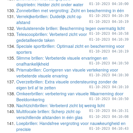
dioptrieën: Helder zicht onder water
01-10-2023 04:10:00
Zonnebrillen met vergroting: Zicht en bescherming in één
Verrekijkerbrillen: Duidelijk zicht op
01-10-2023 04:10:39
afstand
01-10-2023 04:10:19
Verduisterende brillen: Bescherming tegen overmatig licht
Telescoopbrillen: Verbeterd zicht voor
01-10-2023 04:10:58
gedetailleerde taken
01-10-2023 04:10:39
Speciale sportbrillen: Optimaal zicht en bescherming voor
sporters
01-10-2023 04:10:19
Slimme brillen: Verbeterde visuele ervaringen en
onafhankelijkheid
01-10-2023 04:10:50
Prismabrillen: Corrigeren van visuele vertekening voor
verbeterde visuele ervaring
01-10-2023 04:10:30
Overzetbrillen: Extra visuele ondersteuning zonder de
eigen bril af te zetten
01-10-2023 04:10:10
Omkeerbrillen: verbetering van visuele Waarneming door
Beeldomkering
01-10-2023 04:10:50
Nachtzichtbrillen: Verbeterd zicht bij weinig licht
Multifocale brillen: Scherp zicht op
01-10-2023 04:10:31
verschillende afstanden in één glas
01-10-2023 04:10:08
Loepbrillen: Handsfree vergroting voor nauwkeurigheid en
precisie
01-10-2023 04:10:43