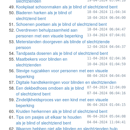
slechtzienden
19-04-2024 05:04:10
Kookplaat schoonmaken als je blind of slechtziend bent
Bladeren harken als je blind of
18-04-2024 11:04:34
slechtziend bent
18-04-2024 06:04:00
Schoenen poetsen als je blind of slechtziend bent
Overdreven behulpzaamheid aan
18-04-2024 06:04:47
personen met een visuele beperking
13-04-2024 07:04:01
Meterstanden doorgeven als blinde of slechtziende
persoon
12-04-2024 04:04:37
Tandpasta doseren als je blind of slechtziend bent
Maatbekers voor blinden en
11-04-2024 02:04:36
slechtzienden
10-04-2024 01:04:59
Stevige rugzakken voor personen met een visuele
beperking
08-04-2024 04:04:04
Digitale handtekeningen voor blinden en slechtzienden
Een dekbedhoes omdoen als je blind
07-04-2024 12:04:09
of slechtziend bent
07-04-2024 06:04:16
Zindelijkheidsproces van een kind met een visuele
beperking
06-04-2024 01:04:15
Kruiden herkennen als je blind of slechtziend bent
Tips om pasjes uit elkaar te houden
06-04-2024 05:04:08
als je blind of slechtziend bent
04-04-2024 11:04:41
Waarom hebben niet alle blinden en slechtzienden hulp