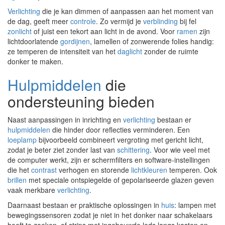
Verlichting
die je kan dimmen of aanpassen aan het moment van
de dag, geeft meer
controle
. Zo vermijd je
verblinding
bij fel
zonlicht
of juist een tekort aan licht in de avond. Voor
ramen
zijn
lichtdoorlatende
gordijnen
, lamellen of zonwerende folies handig:
ze temperen de intensiteit van het
daglicht
zonder de ruimte
donker te maken.
Hulpmiddelen
die
ondersteuning bieden
Naast aanpassingen in inrichting en
verlichting
bestaan er
hulpmiddelen
die hinder door reflecties verminderen. Een
loeplamp
bijvoorbeeld combineert vergroting met gericht licht,
zodat je beter ziet zonder last van
schittering
. Voor wie veel met
de computer werkt, zijn er schermfilters en software-instellingen
die het
contrast
verhogen en storende
lichtkleuren
temperen. Ook
brillen
met speciale ontspiegelde of gepolariseerde glazen geven
vaak merkbare
verlichting
.
Daarnaast bestaan er praktische oplossingen in
huis
: lampen met
bewegingssensoren zodat je niet in het donker naar schakelaars