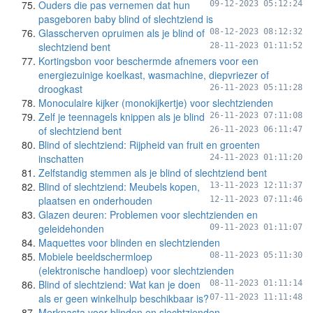
Ouders die pas vernemen dat hun
09-12-2023 05:12:24
pasgeboren baby blind of slechtziend is
Glasscherven opruimen als je blind of
08-12-2023 08:12:32
slechtziend bent
28-11-2023 01:11:52
Kortingsbon voor beschermde afnemers voor een
energiezuinige koelkast, wasmachine, diepvriezer of
droogkast
26-11-2023 05:11:28
Monoculaire kijker (monokijkertje) voor slechtzienden
Zelf je teennagels knippen als je blind
26-11-2023 07:11:08
of slechtziend bent
26-11-2023 06:11:47
Blind of slechtziend: Rijpheid van fruit en groenten
inschatten
24-11-2023 01:11:20
Zelfstandig stemmen als je blind of slechtziend bent
Blind of slechtziend: Meubels kopen,
13-11-2023 12:11:37
plaatsen en onderhouden
12-11-2023 07:11:46
Glazen deuren: Problemen voor slechtzienden en
geleidehonden
09-11-2023 01:11:07
Maquettes voor blinden en slechtzienden
Mobiele beeldschermloep
08-11-2023 05:11:30
(elektronische handloep) voor slechtzienden
Blind of slechtziend: Wat kan je doen
08-11-2023 01:11:14
als er geen winkelhulp beschikbaar is?
07-11-2023 11:11:48
Merkpasta voor blinden en slechtzienden