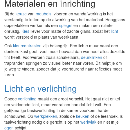
Materialen en inrichting
Bij de
keuze
van
meubels
, vloeren en wandafwerking is het
verstandig te letten op de afwerking van het materiaal. Hoogglans
oppervlakken werken als een
spiegel
en maken een ruimte
onrustig.
Kies
liever voor matte of zachte glans, zodat het
licht
wordt verspreid in plaats van weerkaatst.
Ook
kleurcontrasten
zijn belangrijk. Een lichte muur naast een
donkere kast geeft veel meer houvast dan wanneer alles dezelfde
tint heeft. Voorwerpen zoals schakelaars,
deurklinken
of
trapranden springen zo visueel beter naar voren. Dit helpt je om
je weg te vinden, zonder dat je voortdurend naar reflecties moet
turen.
Licht en verlichting
Goede
verlichting
maakt een groot verschil. Het gaat niet enkel
om voldoende licht, maar vooral om hoe dat licht valt. Een
gelijkmatige basisverlichting in de kamer voorkomt harde
schaduwen. Op
werkplekken
, zoals de
keuken
of de leeshoek, is
taakverlichting nodig die gericht is op het
werkvlak
en niet in je
ogen
schijnt.