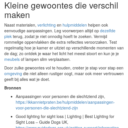
Kleine gewoontes die verschil
maken
Naast materialen,
verlichting
en
hulpmiddelen
helpen ook
eenvoudige aanpassingen. Leg voorwerpen altijd op
dezelfde
plek
terug, zodat je niet onnodig hoeft te zoeken. Vermijd
rommelige oppervlakken die extra reflecties veroorzaken. Test
regelmatig hoe je kamer er uitziet op verschillende momenten van
de dag; zo ontdek je waar het licht het meest stoort en kun je je
meubels
of lampen slim verplaatsen.
Door zulke gewoontes vol te houden, creëer je stap voor stap een
omgeving
die niet alleen rustiger oogt, maar ook meer vertrouwen
geeft bij alles wat je doet.
Bronnen
Aanpassingen voor personen die slechtziend zijn,
https://ikkannietpraten.be/hulpmiddelen/aanpassingen-
voor-personen-die-slechtziend-zijn
Good lighting for sight loss | Lighting | Best Lighting for
Sight Loss – Guide Dogs UK,
https://www.guidedogs.org.uk/getting-support/information-