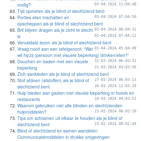
nodig?
03-04-2024 11:04:48
Tijd opmeten als je blind of slechtziend bent
Porties eten inschatten en
03-04-2024 07:04:50
opscheppen als je blind of slechtziend bent
Bril blijven dragen als je zicht te slecht
03-04-2024 06:04:31
is
02-04-2024 07:04:12
Vervaldata lezen als je blind of slechtziend bent
Vraag nooit aan een tafelgenoot: “Wat
01-04-2024 05:04:49
wil hij/zij (persoon met visuele beperking) drinken/eten?”
Douchen en baden met een visuele
31-03-2024 06:03:31
beperking
31-03-2024 03:03:56
Zich aankleden als je blind of slechtziend bent
Stof afdoen (afstoffen) als je blind of
27-03-2024 06:03:13
slechtziend bent
26-03-2024 12:03:29
Hulp bieden aan gasten met visuele beperking in hotels en
restaurants
16-03-2024 04:03:52
Waarom gebruiken niet alle blinden en slechtzienden
hulpmiddelen?
23-02-2024 08:02:10
Tips om schoenen uit elkaar te houden als je blind of
slechtziend bent
23-02-2024 08:02:44
Blind of slechtziend en samen wandelen:
Communicatiemiddelen in drukke omgevingen