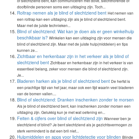
of slechtziend bent, kan communiceren met dove, slechthorende of
doofblinde personen soms een uitdaging zijn. Toch...
Roltrap nemen als je blind of slechtziend bent
Het nemen van
een roltrap kan een uitdaging zijn als je blind of slechtziend bent.
Maar met de juiste technieken...
Blind of slechtziend: Wat kan je doen als er geen winkelhulp
beschikbaar is?
Winkelen kan een uitdaging zijn voor mensen die
blind of slechtziend zijn. Maar met de juiste hulp(middelen) en tips
kunnen ze...
Zichtbaar en herkenbaar zijn in het verkeer als je blind of
slechtziend bent
Zichtbaar en herkenbaar zijn in het verkeer is van
essentieel belang, zeker voor mensen die blind of slechtziend zijn.
Je...
Bladeren harken als je blind of slechtziend bent
De herfst is
een prachtige tijd van het jaar, maar ook een tijd waarin veel bladeren
van de bomen vallen....
Blind of slechtziend: Dranken inschenken zonder te morsen
Als je blind of slechtziend bent, kan inschenken zonder morsen een
uitdaging zijn. Gelukkig kun je met wat oefening en...
Feiten & cijfers over blind of slechtziend zijn
Wanneer ben je
slechtziend of blind? Je bent slechtziend als je gezichtsvermogen zo
sterk verminderd is dat een bril niet...
Hulpmiddelen en apps voor lichtdetectie voor blinden
Blinde