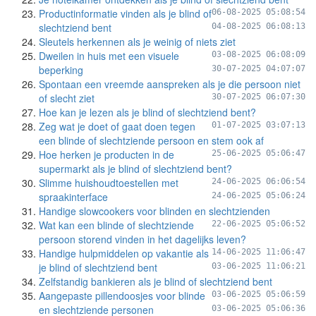
Productinformatie vinden als je blind of
06-08-2025 05:08:54
slechtziend bent
04-08-2025 06:08:13
Sleutels herkennen als je weinig of niets ziet
Dweilen in huis met een visuele
03-08-2025 06:08:09
beperking
30-07-2025 04:07:07
Spontaan een vreemde aanspreken als je die persoon niet
of slecht ziet
30-07-2025 06:07:30
Hoe kan je lezen als je blind of slechtziend bent?
Zeg wat je doet of gaat doen tegen
01-07-2025 03:07:13
een blinde of slechtziende persoon en stem ook af
Hoe herken je producten in de
25-06-2025 05:06:47
supermarkt als je blind of slechtziend bent?
Slimme huishoudtoestellen met
24-06-2025 06:06:54
spraakinterface
24-06-2025 05:06:24
Handige slowcookers voor blinden en slechtzienden
Wat kan een blinde of slechtziende
22-06-2025 05:06:52
persoon storend vinden in het dagelijks leven?
Handige hulpmiddelen op vakantie als
14-06-2025 11:06:47
je blind of slechtziend bent
03-06-2025 11:06:21
Zelfstandig bankieren als je blind of slechtziend bent
Aangepaste pillendoosjes voor blinde
03-06-2025 05:06:59
en slechtziende personen
03-06-2025 05:06:36