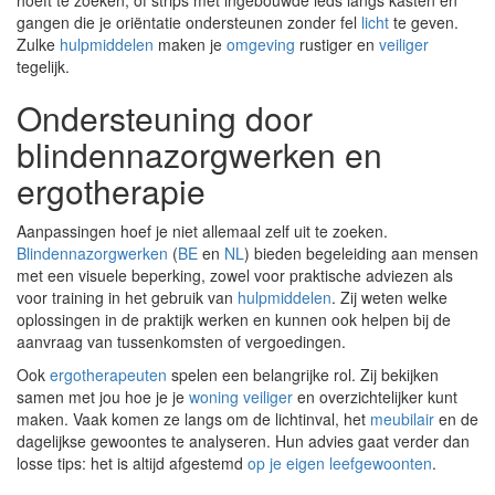
hoeft te zoeken, of strips met ingebouwde leds langs kasten en
gangen die je oriëntatie ondersteunen zonder fel
licht
te geven.
Zulke
hulpmiddelen
maken je
omgeving
rustiger en
veiliger
tegelijk.
Ondersteuning door
blindennazorgwerken en
ergotherapie
Aanpassingen hoef je niet allemaal zelf uit te zoeken.
Blindennazorgwerken
(
BE
en
NL
) bieden begeleiding aan mensen
met een visuele beperking, zowel voor praktische adviezen als
voor training in het gebruik van
hulpmiddelen
. Zij weten welke
oplossingen in de praktijk werken en kunnen ook helpen bij de
aanvraag van tussenkomsten of vergoedingen.
Ook
ergotherapeuten
spelen een belangrijke rol. Zij bekijken
samen met jou hoe je je
woning veiliger
en overzichtelijker kunt
maken. Vaak komen ze langs om de lichtinval, het
meubilair
en de
dagelijkse gewoontes te analyseren. Hun advies gaat verder dan
losse tips: het is altijd afgestemd
op je eigen leefgewoonten
.