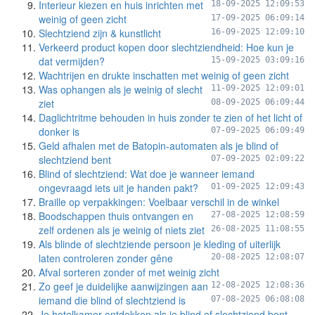
Interieur kiezen en huis inrichten met
18-09-2025 12:09:53
weinig of geen zicht
17-09-2025 06:09:14
Slechtziend zijn & kunstlicht
16-09-2025 12:09:10
Verkeerd product kopen door slechtziendheid: Hoe kun je
dat vermijden?
15-09-2025 03:09:16
Wachtrijen en drukte inschatten met weinig of geen zicht
Was ophangen als je weinig of slecht
11-09-2025 12:09:01
ziet
08-09-2025 06:09:44
Daglichtritme behouden in huis zonder te zien of het licht of
donker is
07-09-2025 06:09:49
Geld afhalen met de Batopin-automaten als je blind of
slechtziend bent
07-09-2025 02:09:22
Blind of slechtziend: Wat doe je wanneer iemand
ongevraagd iets uit je handen pakt?
01-09-2025 12:09:43
Braille op verpakkingen: Voelbaar verschil in de winkel
Boodschappen thuis ontvangen en
27-08-2025 12:08:59
zelf ordenen als je weinig of niets ziet
26-08-2025 11:08:55
Als blinde of slechtziende persoon je kleding of uiterlijk
laten controleren zonder gêne
20-08-2025 12:08:07
Afval sorteren zonder of met weinig zicht
Zo geef je duidelijke aanwijzingen aan
12-08-2025 12:08:36
iemand die blind of slechtziend is
07-08-2025 06:08:08
Je hotelkamer ontdekken als je blind of slechtziend bent