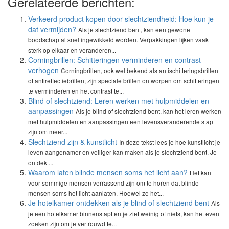
Gerelateerde berichten:
Verkeerd product kopen door slechtziendheid: Hoe kun je
dat vermijden?
Als je slechtziend bent, kan een gewone
boodschap al snel ingewikkeld worden. Verpakkingen lijken vaak
sterk op elkaar en veranderen...
Corningbrillen: Schitteringen verminderen en contrast
verhogen
Corningbrillen, ook wel bekend als antischitteringsbrillen
of antireflectiebrillen, zijn speciale brillen ontworpen om schitteringen
te verminderen en het contrast te...
Blind of slechtziend: Leren werken met hulpmiddelen en
aanpassingen
Als je blind of slechtziend bent, kan het leren werken
met hulpmiddelen en aanpassingen een levensveranderende stap
zijn om meer...
Slechtziend zijn & kunstlicht
In deze tekst lees je hoe kunstlicht je
leven aangenamer en veiliger kan maken als je slechtziend bent. Je
ontdekt...
Waarom laten blinde mensen soms het licht aan?
Het kan
voor sommige mensen verrassend zijn om te horen dat blinde
mensen soms het licht aanlaten. Hoewel ze het...
Je hotelkamer ontdekken als je blind of slechtziend bent
Als
je een hotelkamer binnenstapt en je ziet weinig of niets, kan het even
zoeken zijn om je vertrouwd te...