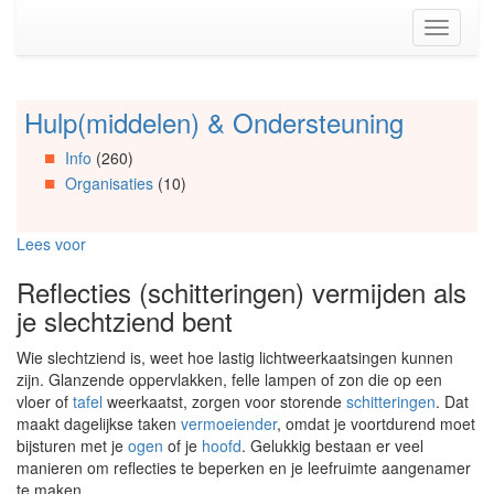
Spring
Toggle
naar
navigati
de
inhoud
(Accesskey
Hulp(middelen) & Ondersteuning
Spring
1)
naar
Spring
Info
(260)
Artikels
naar
Organisaties
(10)
Spring
de
naar
primaire
Info
zijbalk
Lees voor
Spring
(Accesskey
naar
2)
Reflecties (schitteringen) vermijden als
Organisaties
je slechtziend bent
Spring
naar
Wie slechtziend is, weet hoe lastig lichtweerkaatsingen kunnen
Social
zijn. Glanzende oppervlakken, felle lampen of zon die op een
media
vloer of
tafel
weerkaatst, zorgen voor storende
schitteringen
. Dat
maakt dagelijkse taken
vermoeiender
, omdat je voortdurend moet
bijsturen met je
ogen
of je
hoofd
. Gelukkig bestaan er veel
manieren om reflecties te beperken en je leefruimte aangenamer
te maken.