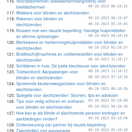
Voorzetschermen (beeldschermvergroters) voor
beeldschermen
09-10-2023 06:10:15
Wekkers voor blinden en slechtzienden
Rekenen voor blinden en
09-10-2023 06:10:47
slechtzienden
06-10-2023 05:10:45
Klussen met een visuele beperking: Handige hulpmiddelen
en slimme oplossingen
06-10-2023 04:10:10
Merktekens en herkenningshulpmiddelen voor blinden en
slechtzienden
06-10-2023 01:10:37
Brailleschrijfmachines en notitietoestellen voor blinden en
slechtzienden
06-10-2023 12:10:17
Schilderen in huis: De juiste kleurkeuze voor slechtzienden
Toetsenbord: Aanpassingen voor
06-10-2023 11:10:12
blinden en slechtzienden
06-10-2023 07:10:18
Sprekende keukenweegschalen voor blinden en
slechtzienden
06-10-2023 06:10:16
Spiegels voor slechtzienden: Soorten, tips en adviezen
Tips voor veilig scheren en ontharen
05-10-2023 05:10:09
voor blinden en slechtzienden
05-10-2023 04:10:20
Hoe kan je als blinde of slechtziende persoon kortingen en
aanbiedingen vinden?
04-10-2023 03:10:59
Ondersteuning van partner bij visuele beperking
Zwembrillen met aangepaste
03-10-2023 05:10:10