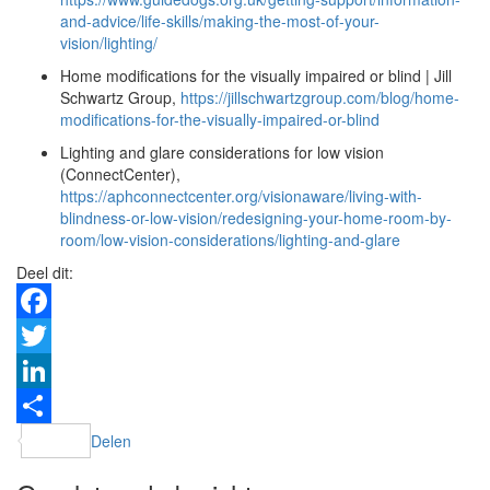
and-advice/life-skills/making-the-most-of-your-
vision/lighting/
Home modifications for the visually impaired or blind | Jill
Schwartz Group,
https://jillschwartzgroup.com/blog/home-
modifications-for-the-visually-impaired-or-blind
Lighting and glare considerations for low vision
(ConnectCenter),
https://aphconnectcenter.org/visionaware/living-with-
blindness-or-low-vision/redesigning-your-home-room-by-
room/low-vision-considerations/lighting-and-glare
Deel dit:
Facebook
Twitter
LinkedIn
Delen