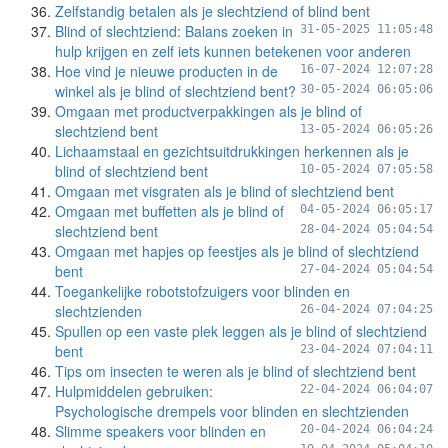
Zelfstandig betalen als je slechtziend of blind bent
Blind of slechtziend: Balans zoeken in
31-05-2025 11:05:48
hulp krijgen en zelf iets kunnen betekenen voor anderen
Hoe vind je nieuwe producten in de
16-07-2024 12:07:28
winkel als je blind of slechtziend bent?
30-05-2024 06:05:06
Omgaan met productverpakkingen als je blind of
slechtziend bent
13-05-2024 06:05:26
Lichaamstaal en gezichtsuitdrukkingen herkennen als je
blind of slechtziend bent
10-05-2024 07:05:58
Omgaan met visgraten als je blind of slechtziend bent
Omgaan met buffetten als je blind of
04-05-2024 06:05:17
slechtziend bent
28-04-2024 05:04:54
Omgaan met hapjes op feestjes als je blind of slechtziend
bent
27-04-2024 05:04:54
Toegankelijke robotstofzuigers voor blinden en
slechtzienden
26-04-2024 07:04:25
Spullen op een vaste plek leggen als je blind of slechtziend
bent
23-04-2024 07:04:11
Tips om insecten te weren als je blind of slechtziend bent
Hulpmiddelen gebruiken:
22-04-2024 06:04:07
Psychologische drempels voor blinden en slechtzienden
Slimme speakers voor blinden en
20-04-2024 06:04:24