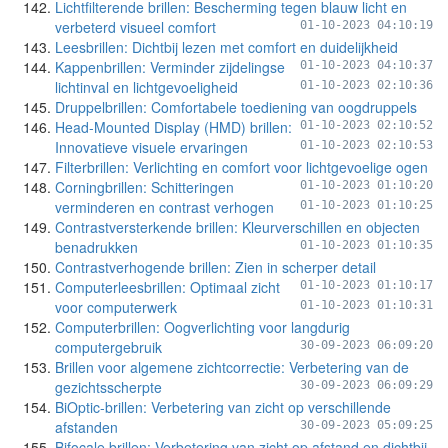
Lichtfilterende brillen: Bescherming tegen blauw licht en
verbeterd visueel comfort
01-10-2023 04:10:19
Leesbrillen: Dichtbij lezen met comfort en duidelijkheid
Kappenbrillen: Verminder zijdelingse
01-10-2023 04:10:37
lichtinval en lichtgevoeligheid
01-10-2023 02:10:36
Druppelbrillen: Comfortabele toediening van oogdruppels
Head-Mounted Display (HMD) brillen:
01-10-2023 02:10:52
Innovatieve visuele ervaringen
01-10-2023 02:10:53
Filterbrillen: Verlichting en comfort voor lichtgevoelige ogen
Corningbrillen: Schitteringen
01-10-2023 01:10:20
verminderen en contrast verhogen
01-10-2023 01:10:25
Contrastversterkende brillen: Kleurverschillen en objecten
benadrukken
01-10-2023 01:10:35
Contrastverhogende brillen: Zien in scherper detail
Computerleesbrillen: Optimaal zicht
01-10-2023 01:10:17
voor computerwerk
01-10-2023 01:10:31
Computerbrillen: Oogverlichting voor langdurig
computergebruik
30-09-2023 06:09:20
Brillen voor algemene zichtcorrectie: Verbetering van de
gezichtsscherpte
30-09-2023 06:09:29
BiOptic-brillen: Verbetering van zicht op verschillende
afstanden
30-09-2023 05:09:25
Bifocale brillen: Verbetering van zicht op afstand en dichtbij