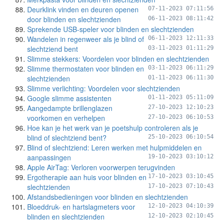
Deurklink vinden en deuren openen
07-11-2023 07:11:56
door blinden en slechtzienden
06-11-2023 08:11:42
Sprekende USB-speler voor blinden en slechtzienden
Wandelen in regenweer als je blind of
06-11-2023 12:11:33
slechtziend bent
03-11-2023 01:11:29
Slimme stekkers: Voordelen voor blinden en slechtzienden
Slimme thermostaten voor blinden en
03-11-2023 06:11:29
slechtzienden
01-11-2023 06:11:30
Slimme verlichting: Voordelen voor slechtzienden
Google slimme assistenten
01-11-2023 05:11:09
Aangedampte brillenglazen
27-10-2023 12:10:23
voorkomen en verhelpen
27-10-2023 06:10:53
Hoe kan je het werk van je poetshulp controleren als je
blind of slechtziend bent?
25-10-2023 06:10:54
Blind of slechtziend: Leren werken met hulpmiddelen en
aanpassingen
19-10-2023 03:10:12
Apple AirTag: Verloren voorwerpen terugvinden
Ergotherapie aan huis voor blinden en
17-10-2023 03:10:45
slechtzienden
17-10-2023 07:10:43
Afstandsbedieningen voor blinden en slechtzienden
Bloeddruk- en hartslagmeters voor
12-10-2023 04:10:39
blinden en slechtzienden
12-10-2023 02:10:45