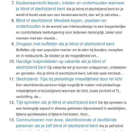
Keukenaanrecht kiezen, indelen en onderhouden wanneer
je blind of slechtziend bent
Als je blind of slechtziend bent en je
werkt of kookt vaak aan een keukenaanrecht, dan wil je dat alles...
Blind of slechtziend: Meubels kopen, plaatsen en
onderhouden
In de wereld van interieurdesign is een toegankelijke
en comfortabele leefomgeving voor iedereen belangrijk, zeker voor
mensen met een visuele...
Omgaan met buffetten als je blind of slechtziend bent
Buffetten zijn een populaire manier om te eten bij feestjes, recepties
en in restaurants. Ze bieden je de mogelijkheid om...
Handige hulpmiddelen op vakantie als je blind of
slechtziend bent
Op vakantie wil je kunnen ontspannen, ontdekken
en genieten. Als je blind of slechtziend bent, lukt dat vaak het best...
Slechtziend: Tips bij plotselinge misselijkheid door fel licht
Een slechtziende persoon krijgt mogelijk te maken met plotselinge
misselijkheid of duizeligheid wanneer fel licht, zoals zonlicht of TL-
verlichting, de...
Tijd opmeten als je blind of slechtziend bent
De tijd opmeten is
een belangrijk aspect in diverse gebieden bijvoorbeeld in wedstrijden,
tijdens sportsessies of tijdens het koken. Voor...
Communiceren met dove, slechthorende of doofblinde
personen als je zelf blind of slechtziend bent
Als je zelf blind