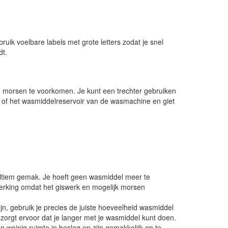
uik voelbare labels met grote letters zodat je snel
dt.
om morsen te voorkomen. Je kunt een trechter gebruiken
k of het wasmiddelreservoir van de wasmachine en giet
ltiem gemak. Je hoeft geen wasmiddel meer te
erking omdat het giswerk en mogelijk morsen
, gebruik je precies de juiste hoeveelheid wasmiddel
n zorgt ervoor dat je langer met je wasmiddel kunt doen.
einig ruimte in beslag en zijn gemakkelijk op te