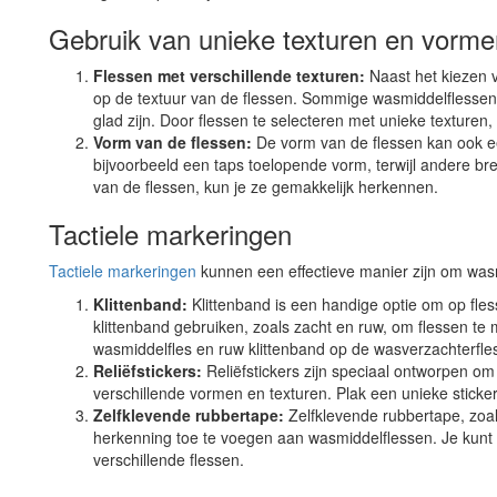
Gebruik van unieke texturen en vorme
Flessen met verschillende texturen:
Naast het kiezen v
op de textuur van de flessen. Sommige wasmiddelflessen h
glad zijn. Door flessen te selecteren met unieke texturen
Vorm van de flessen:
De vorm van de flessen kan ook e
bijvoorbeeld een taps toelopende vorm, terwijl andere br
van de flessen, kun je ze gemakkelijk herkennen.
Tactiele markeringen
Tactiele markeringen
kunnen een effectieve manier zijn om was
Klittenband:
Klittenband is een handige optie om op fles
klittenband gebruiken, zoals zacht en ruw, om flessen te 
wasmiddelfles en ruw klittenband op de wasverzachterfle
Reliëfstickers:
Reliëfstickers zijn speciaal ontworpen om 
verschillende vormen en texturen. Plak een unieke sticke
Zelfklevende rubbertape:
Zelfklevende rubbertape, zoal
herkenning toe te voegen aan wasmiddelflessen. Je kunt 
verschillende flessen.