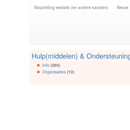
Spring
Stopzetting website (en andere kanalen)
Nieuw
naar
de
inhoud
(Accesskey
1)
Spring
naar
de
Hulp(middelen) & Ondersteunin
primaire
Spring
zijbalk
naar
Info
(260)
(Accesskey
Artikels
Organisaties
(10)
2)
Spring
naar
Info
Spring
naar
Organisaties
Spring
naar
Social
media