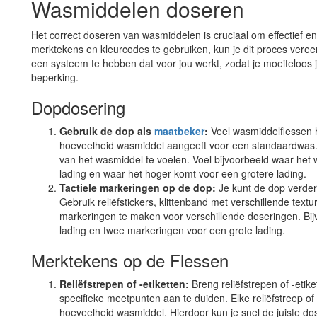
Wasmiddelen doseren
Het correct doseren van wasmiddelen is cruciaal om effectief en
merktekens en kleurcodes te gebruiken, kun je dit proces ver
een systeem te hebben dat voor jou werkt, zodat je moeiteloos 
beperking.
Dopdosering
Gebruik de dop als
maatbeker
:
Veel wasmiddelflessen h
hoeveelheid wasmiddel aangeeft voor een standaardwas. J
van het wasmiddel te voelen. Voel bijvoorbeeld waar het 
lading en waar het hoger komt voor een grotere lading.
Tactiele markeringen op de dop:
Je kunt de dop verder
Gebruik reliëfstickers, klittenband met verschillende text
markeringen te maken voor verschillende doseringen. Bij
lading en twee markeringen voor een grote lading.
Merktekens op de Flessen
Reliëfstrepen of -etiketten:
Breng reliëfstrepen of -eti
specifieke meetpunten aan te duiden. Elke reliëfstreep 
hoeveelheid wasmiddel. Hierdoor kun je snel de juiste do