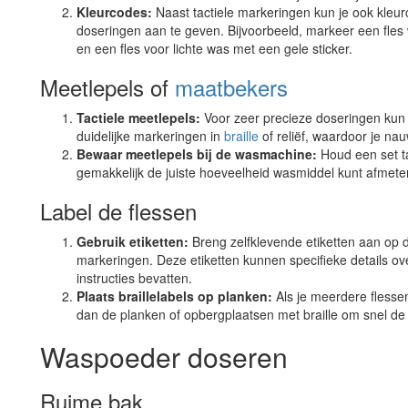
Kleurcodes:
Naast tactiele markeringen kun je ook kle
doseringen aan te geven. Bijvoorbeeld, markeer een fle
en een fles voor lichte was met een gele sticker.
Meetlepels of
maatbekers
Tactiele meetlepels:
Voor zeer precieze doseringen kun 
duidelijke markeringen in
braille
of reliëf, waardoor je na
Bewaar meetlepels bij de wasmachine:
Houd een set ta
gemakkelijk de juiste hoeveelheid wasmiddel kunt afmete
Label de flessen
Gebruik etiketten:
Breng zelfklevende etiketten aan op de 
markeringen. Deze etiketten kunnen specifieke details ov
instructies bevatten.
Plaats braillelabels op planken:
Als je meerdere flesse
dan de planken of opbergplaatsen met braille om snel de j
Waspoeder doseren
Ruime bak