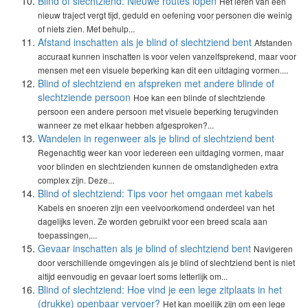
Blind of slechtziend: Nieuwe routes lopen
Het leren van een
nieuw traject vergt tijd, geduld en oefening voor personen die weinig
of niets zien. Met behulp...
Afstand inschatten als je blind of slechtziend bent
Afstanden
accuraat kunnen inschatten is voor velen vanzelfsprekend, maar voor
mensen met een visuele beperking kan dit een uitdaging vormen....
Blind of slechtziend en afspreken met andere blinde of
slechtziende persoon
Hoe kan een blinde of slechtziende
persoon een andere persoon met visuele beperking terugvinden
wanneer ze met elkaar hebben afgesproken?...
Wandelen in regenweer als je blind of slechtziend bent
Regenachtig weer kan voor iedereen een uitdaging vormen, maar
voor blinden en slechtzienden kunnen de omstandigheden extra
complex zijn. Deze...
Blind of slechtziend: Tips voor het omgaan met kabels
Kabels en snoeren zijn een veelvoorkomend onderdeel van het
dagelijks leven. Ze worden gebruikt voor een breed scala aan
toepassingen,...
Gevaar inschatten als je blind of slechtziend bent
Navigeren
door verschillende omgevingen als je blind of slechtziend bent is niet
altijd eenvoudig en gevaar loert soms letterlijk om...
Blind of slechtziend: Hoe vind je een lege zitplaats in het
(drukke) openbaar vervoer?
Het kan moeilijk zijn om een lege