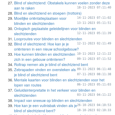
Blind of slechtziend: Obstakels kunnen voelen zonder deze
aan te raken
18-11-2023 07:11:40
Blind en slechtziend en stoepen (trottoirs)
Moeilijke oriëntatieplaatsen voor
14-11-2023 07:11:02
blinden en slechtzienden
13-11-2023 05:11:51
Onlogisch geplaatste geleidelijnen voor blinden en
slechtzienden
12-11-2023 05:11:39
Looproutes voor blinden en slechtzienden
Blind of slechtziend: Hoe kan je je
12-11-2023 02:11:49
oriënteren in een nieuw schoolgebouw?
Hoe kunnen blinden en slechtzienden
10-11-2023 12:11:22
zich in een gebouw oriënteren?
09-11-2023 07:11:52
Roltrap nemen als je blind of slechtziend bent
Zebrapaden vinden en oversteken als
09-11-2023 06:11:48
je blind of slechtziend bent
07-11-2023 08:11:38
Mentale kaarten voor blinden en slechtzienden voor het
lopen van routes
06-11-2023 05:11:03
Geluidsinterpretatie in het verkeer voor blinden en
slechtzienden
03-11-2023 04:11:22
Impact van sneeuw op blinden en slechtzienden
Hoe kan je een vuilnisbak vinden als je
26-10-2023 04:10:53
blind of slechtziend bent?
18-10-2023 02:10:33