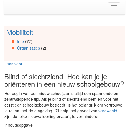
Spring
Toggle
naar
navigati
de
inhoud
(Accesskey
Mobiliteit
Spring
1)
naar
Spring
Info
(77)
Artikels
naar
Organisaties
(2)
Spring
de
naar
primaire
Info
zijbalk
Lees voor
Spring
(Accesskey
naar
2)
Blind of slechtziend: Hoe kan je je
Organisaties
oriënteren in een nieuw schoolgebouw?
Spring
naar
Het begin van een nieuw schooljaar is altijd een spannende en
Social
zenuwslopende tijd. Als je blind of slechtziend bent en voor het
media
eerst een schoolgebouw betreedt, is het belangrijk om vertrouwd
te raken met de omgeving. Dit helpt het gevoel van
verdwaald
zijn, dat elke nieuwe leerling ervaart, te verminderen.
Inhoudsopgave