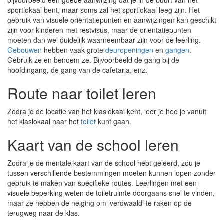
bijvoorbeeld een goede aanwijzing dat je in de buurt van het
sportlokaal bent, maar soms zal het sportlokaal leeg zijn. Het
gebruik van visuele oriëntatiepunten en aanwijzingen kan geschikt
zijn voor kinderen met restvisus, maar de oriëntatiepunten
moeten dan wel duidelijk waarneembaar zijn voor de leerling.
Gebouwen
hebben vaak grote
deuropeningen
en
gangen
.
Gebruik ze en benoem ze. Bijvoorbeeld de gang bij de
hoofdingang, de gang van de cafetaria, enz.
Route naar toilet leren
Zodra je de locatie van het klaslokaal kent, leer je hoe je vanuit
het klaslokaal naar het
toilet
kunt gaan.
Kaart van de school leren
Zodra je de mentale kaart van de school hebt geleerd, zou je
tussen verschillende bestemmingen moeten kunnen lopen zonder
gebruik te maken van specifieke routes. Leerlingen met een
visuele beperking weten de toiletruimte doorgaans snel te vinden,
maar ze hebben de neiging om ‘verdwaald’ te raken op de
terugweg naar de klas.