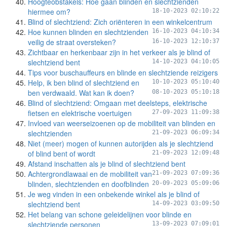
Hoogteobstakels: Hoe gaan blinden en slechtzienden
hiermee om?
18-10-2023 02:10:22
Blind of slechtziend: Zich oriënteren in een winkelcentrum
Hoe kunnen blinden en slechtzienden
16-10-2023 04:10:34
veilig de straat oversteken?
16-10-2023 12:10:37
Zichtbaar en herkenbaar zijn in het verkeer als je blind of
slechtziend bent
14-10-2023 04:10:05
Tips voor buschauffeurs en blinde en slechtziende reizigers
Help, ik ben blind of slechtziend en
10-10-2023 05:10:40
ben verdwaald. Wat kan ik doen?
08-10-2023 05:10:18
Blind of slechtziend: Omgaan met deelsteps, elektrische
fietsen en elektrische voertuigen
27-09-2023 11:09:38
Invloed van weerseizoenen op de mobiliteit van blinden en
slechtzienden
21-09-2023 06:09:34
Niet (meer) mogen of kunnen autorijden als je slechtziend
of blind bent of wordt
21-09-2023 12:09:48
Afstand inschatten als je blind of slechtziend bent
Achtergrondlawaai en de mobiliteit van
21-09-2023 07:09:36
blinden, slechtzienden en doofblinden
20-09-2023 05:09:06
Je weg vinden in een onbekende winkel als je blind of
slechtziend bent
14-09-2023 03:09:50
Het belang van schone geleidelijnen voor blinde en
slechtziende personen
13-09-2023 07:09:01