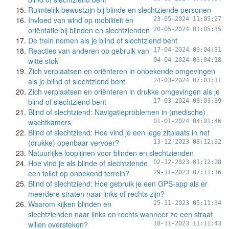
Ruimtelijk bewustzijn bij blinde en slechtziende personen
Invloed van wind op mobiliteit en
23-05-2024 11:05:27
oriëntatie bij blinden en slechtzienden
20-05-2024 01:05:35
De trein nemen als je blind of slechtziend bent
Reacties van anderen op gebruik van
17-04-2024 03:04:31
witte stok
04-04-2024 03:04:18
Zich verplaatsen en oriënteren in onbekende omgevingen
als je blind of slechtziend bent
24-03-2024 07:03:11
Zich verplaatsen en oriënteren in drukke omgevingen als je
blind of slechtziend bent
17-03-2024 08:03:39
Blind of slechtziend: Navigatieproblemen in (medische)
wachtkamers
01-01-2024 04:01:46
Blind of slechtziend: Hoe vind je een lege zitplaats in het
(drukke) openbaar vervoer?
13-12-2023 08:12:32
Natuurlijke looplijnen voor blinden en slechtzienden
Hoe vind je als blinde of slechtziende
02-12-2023 01:12:28
een toilet op onbekend terrein?
29-11-2023 07:11:16
Blind of slechtziend: Hoe gebruik je een GPS-app als er
meerdere straten naar links of rechts zijn?
Waarom kijken blinden en
25-11-2023 05:11:34
slechtzienden naar links en rechts wanneer ze een straat
willen oversteken?
18-11-2023 11:11:43