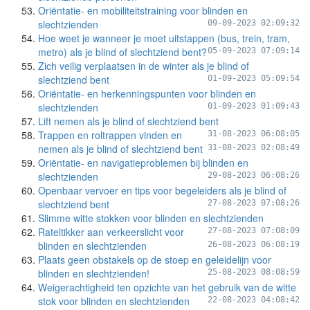
Oriëntatie- en mobiliteitstraining voor blinden en
slechtzienden
09-09-2023 02:09:32
Hoe weet je wanneer je moet uitstappen (bus, trein, tram,
metro) als je blind of slechtziend bent?
05-09-2023 07:09:14
Zich veilig verplaatsen in de winter als je blind of
slechtziend bent
01-09-2023 05:09:54
Oriëntatie- en herkenningspunten voor blinden en
slechtzienden
01-09-2023 01:09:43
Lift nemen als je blind of slechtziend bent
Trappen en roltrappen vinden en
31-08-2023 06:08:05
nemen als je blind of slechtziend bent
31-08-2023 02:08:49
Oriëntatie- en navigatieproblemen bij blinden en
slechtzienden
29-08-2023 06:08:26
Openbaar vervoer en tips voor begeleiders als je blind of
slechtziend bent
27-08-2023 07:08:26
Slimme witte stokken voor blinden en slechtzienden
Rateltikker aan verkeerslicht voor
27-08-2023 07:08:09
blinden en slechtzienden
26-08-2023 06:08:19
Plaats geen obstakels op de stoep en geleidelijn voor
blinden en slechtzienden!
25-08-2023 08:08:59
Weigerachtigheid ten opzichte van het gebruik van de witte
stok voor blinden en slechtzienden
22-08-2023 04:08:42