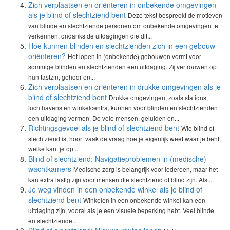
Zich verplaatsen en oriënteren in onbekende omgevingen
als je blind of slechtziend bent
Deze tekst bespreekt de motieven
van blinde en slechtziende personen om onbekende omgevingen te
verkennen, ondanks de uitdagingen die dit...
Hoe kunnen blinden en slechtzienden zich in een gebouw
oriënteren?
Het lopen in (onbekende) gebouwen vormt voor
sommige blinden en slechtzienden een uitdaging. Zij vertrouwen op
hun tastzin, gehoor en...
Zich verplaatsen en oriënteren in drukke omgevingen als je
blind of slechtziend bent
Drukke omgevingen, zoals stations,
luchthavens en winkelcentra, kunnen voor blinden en slechtzienden
een uitdaging vormen. De vele mensen, geluiden en...
Richtingsgevoel als je blind of slechtziend bent
Wie blind of
slechtziend is, hoort vaak de vraag hoe je eigenlijk weet waar je bent,
welke kant je op...
Blind of slechtziend: Navigatieproblemen in (medische)
wachtkamers
Medische zorg is belangrijk voor iedereen, maar het
kan extra lastig zijn voor mensen die slechtziend of blind zijn. Als...
Je weg vinden in een onbekende winkel als je blind of
slechtziend bent
Winkelen in een onbekende winkel kan een
uitdaging zijn, vooral als je een visuele beperking hebt. Veel blinde
en slechtziende...