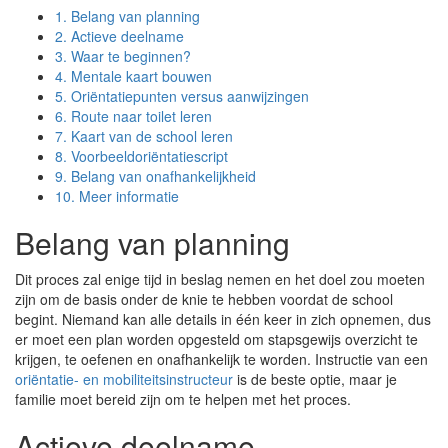
1.
Belang van planning
2.
Actieve deelname
3.
Waar te beginnen?
4.
Mentale kaart bouwen
5.
Oriëntatiepunten versus aanwijzingen
6.
Route naar toilet leren
7.
Kaart van de school leren
8.
Voorbeeldoriëntatiescript
9.
Belang van onafhankelijkheid
10.
Meer informatie
Belang van planning
Dit proces zal enige tijd in beslag nemen en het doel zou moeten
zijn om de basis onder de knie te hebben voordat de school
begint. Niemand kan alle details in één keer in zich opnemen, dus
er moet een plan worden opgesteld om stapsgewijs overzicht te
krijgen, te oefenen en onafhankelijk te worden. Instructie van een
oriëntatie- en mobiliteitsinstructeur
is de beste optie, maar je
familie moet bereid zijn om te helpen met het proces.
Actieve deelname