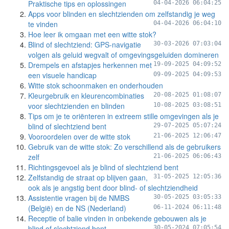
Praktische tips en oplossingen
04-04-2026 06:04:25
Apps voor blinden en slechtzienden om zelfstandig je weg
te vinden
04-04-2026 06:04:10
Hoe leer ik omgaan met een witte stok?
Blind of slechtziend: GPS-navigatie
30-03-2026 07:03:04
volgen als geluid wegvalt of omgevingsgeluiden domineren
Drempels en afstapjes herkennen met
19-09-2025 04:09:52
een visuele handicap
09-09-2025 04:09:53
Witte stok schoonmaken en onderhouden
Kleurgebruik en kleurencombinaties
20-08-2025 01:08:07
voor slechtzienden en blinden
10-08-2025 03:08:51
Tips om je te oriënteren in extreem stille omgevingen als je
blind of slechtziend bent
29-07-2025 05:07:24
Vooroordelen over de witte stok
21-06-2025 12:06:47
Gebruik van de witte stok: Zo verschillend als de gebruikers
zelf
21-06-2025 06:06:43
Richtingsgevoel als je blind of slechtziend bent
Zelfstandig de straat op blijven gaan,
31-05-2025 12:05:36
ook als je angstig bent door blind- of slechtziendheid
Assistentie vragen bij de NMBS
30-05-2025 03:05:33
(België) en de NS (Nederland)
06-11-2024 06:11:48
Receptie of balie vinden in onbekende gebouwen als je
blind of slechtziend bent
30-05-2024 07:05:54