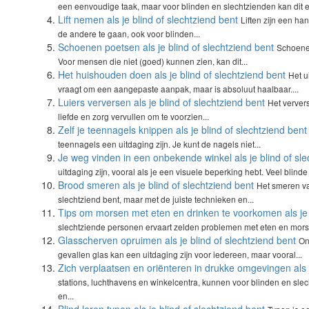
een eenvoudige taak, maar voor blinden en slechtzienden kan dit e
Lift nemen als je blind of slechtziend bent
Liften zijn een h
de andere te gaan, ook voor blinden...
Schoenen poetsen als je blind of slechtziend bent
Schoenen
Voor mensen die niet (goed) kunnen zien, kan dit...
Het huishouden doen als je blind of slechtziend bent
Het u
vraagt om een aangepaste aanpak, maar is absoluut haalbaar....
Luiers verversen als je blind of slechtziend bent
Het verver
liefde en zorg vervullen om te voorzien...
Zelf je teennagels knippen als je blind of slechtziend bent
teennagels een uitdaging zijn. Je kunt de nagels niet...
Je weg vinden in een onbekende winkel als je blind of sle
uitdaging zijn, vooral als je een visuele beperking hebt. Veel blinde
Brood smeren als je blind of slechtziend bent
Het smeren va
slechtziend bent, maar met de juiste technieken en...
Tips om morsen met eten en drinken te voorkomen als je b
slechtziende personen ervaart zelden problemen met eten en morse
Glasscherven opruimen als je blind of slechtziend bent
On
gevallen glas kan een uitdaging zijn voor iedereen, maar vooral...
Zich verplaatsen en oriënteren in drukke omgevingen als j
stations, luchthavens en winkelcentra, kunnen voor blinden en sl
en...