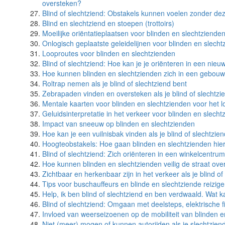
oversteken?
Blind of slechtziend: Obstakels kunnen voelen zonder de
Blind en slechtziend en stoepen (trottoirs)
Moeilijke oriëntatieplaatsen voor blinden en slechtziende
Onlogisch geplaatste geleidelijnen voor blinden en slech
Looproutes voor blinden en slechtzienden
Blind of slechtziend: Hoe kan je je oriënteren in een ni
Hoe kunnen blinden en slechtzienden zich in een gebouw
Roltrap nemen als je blind of slechtziend bent
Zebrapaden vinden en oversteken als je blind of slechtzi
Mentale kaarten voor blinden en slechtzienden voor het 
Geluidsinterpretatie in het verkeer voor blinden en slech
Impact van sneeuw op blinden en slechtzienden
Hoe kan je een vuilnisbak vinden als je blind of slechtzie
Hoogteobstakels: Hoe gaan blinden en slechtzienden hi
Blind of slechtziend: Zich oriënteren in een winkelcentrum
Hoe kunnen blinden en slechtzienden veilig de straat ove
Zichtbaar en herkenbaar zijn in het verkeer als je blind of
Tips voor buschauffeurs en blinde en slechtziende reizige
Help, ik ben blind of slechtziend en ben verdwaald. Wat k
Blind of slechtziend: Omgaan met deelsteps, elektrische f
Invloed van weerseizoenen op de mobiliteit van blinden e
Niet (meer) mogen of kunnen autorijden als je slechtziend