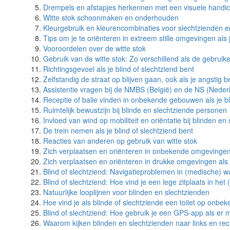
Drempels en afstapjes herkennen met een visuele handi
Witte stok schoonmaken en onderhouden
Kleurgebruik en kleurencombinaties voor slechtzienden e
Tips om je te oriënteren in extreem stille omgevingen als j
Vooroordelen over de witte stok
Gebruik van de witte stok: Zo verschillend als de gebruike
Richtingsgevoel als je blind of slechtziend bent
Zelfstandig de straat op blijven gaan, ook als je angstig b
Assistentie vragen bij de NMBS (België) en de NS (Neder
Receptie of balie vinden in onbekende gebouwen als je bl
Ruimtelijk bewustzijn bij blinde en slechtziende personen
Invloed van wind op mobiliteit en oriëntatie bij blinden en
De trein nemen als je blind of slechtziend bent
Reacties van anderen op gebruik van witte stok
Zich verplaatsen en oriënteren in onbekende omgevingen a
Zich verplaatsen en oriënteren in drukke omgevingen als j
Blind of slechtziend: Navigatieproblemen in (medische) 
Blind of slechtziend: Hoe vind je een lege zitplaats in he
Natuurlijke looplijnen voor blinden en slechtzienden
Hoe vind je als blinde of slechtziende een toilet op onbek
Blind of slechtziend: Hoe gebruik je een GPS-app als er m
Waarom kijken blinden en slechtzienden naar links en rec