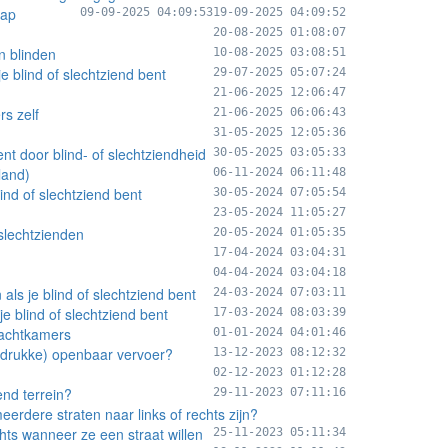
cap
09-09-2025 04:09:53
19-09-2025 04:09:52
20-08-2025 01:08:07
n blinden
10-08-2025 03:08:51
e blind of slechtziend bent
29-07-2025 05:07:24
21-06-2025 12:06:47
rs zelf
21-06-2025 06:06:43
31-05-2025 12:05:36
ent door blind- of slechtziendheid
30-05-2025 03:05:33
land)
06-11-2024 06:11:48
ind of slechtziend bent
30-05-2024 07:05:54
23-05-2024 11:05:27
 slechtzienden
20-05-2024 01:05:35
17-04-2024 03:04:31
04-04-2024 03:04:18
ls je blind of slechtziend bent
24-03-2024 07:03:11
e blind of slechtziend bent
17-03-2024 08:03:39
wachtkamers
01-01-2024 04:01:46
t (drukke) openbaar vervoer?
13-12-2023 08:12:32
02-12-2023 01:12:28
end terrein?
29-11-2023 07:11:16
eerdere straten naar links of rechts zijn?
hts wanneer ze een straat willen
25-11-2023 05:11:34