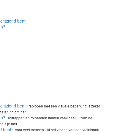
echtziend bent
en?
echtziend bent
Traplopen met een visuele beperking is zeker
oefening om het...
en?
Roltrappen en rolbanden maken vaak deel uit van de
ls je met...
nd bent?
Voor veel mensen lijkt het vinden van een vuilnisbak