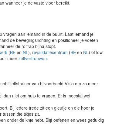
an wanneer je de vaste vloer bereikt.
hulp vragen aan iemand in de buurt. Laat iemand je
hand de bewegingsrichting en positioneer je voeten
nneer de roltrap bijna stopt.
werk
(
BE
en
NL
),
revalidatiecentrum
(
BE
en
NL
) of low
rdoor meer
zelfvertrouwen
.
biliteitstrainer van bijvoorbeeld Visio om zo meer
el dan niet om hulp te vragen. Er is meestal wel
ort. Bij iedere trede zit een gleufje en die hoor je
 tussen die tikjes zit.
teen onder de knie hebt. Blijf oefenen en wees geduldig