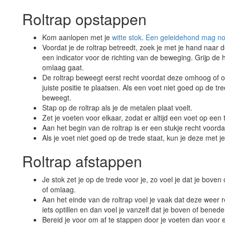
Roltrap opstappen
Kom aanlopen met je
witte stok
.
Een geleidehond mag noo
Voordat je de roltrap betreedt, zoek je met je hand naar d
een indicator voor de richting van de beweging. Grijp de
omlaag gaat.
De roltrap beweegt eerst recht voordat deze omhoog of o
juiste positie te plaatsen. Als een voet niet goed op de tr
beweegt.
Stap op de roltrap als je de metalen plaat voelt.
Zet je voeten voor elkaar, zodat er altijd een voet op een 
Aan het begin van de roltrap is er een stukje recht voord
Als je voet niet goed op de trede staat, kun je deze met j
Roltrap afstappen
Je stok zet je op de trede voor je, zo voel je dat je b
of omlaag.
Aan het einde van de roltrap voel je vaak dat deze weer r
iets optillen en dan voel je vanzelf dat je boven of bened
Bereid je voor om af te stappen door je voeten dan voor e