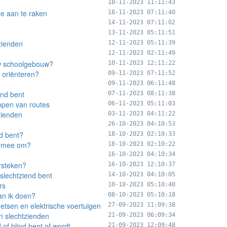
18-11-2023 11:11:43
ze aan te raken
18-11-2023 07:11:40
14-11-2023 07:11:02
n
13-11-2023 05:11:51
tzienden
12-11-2023 05:11:39
12-11-2023 02:11:49
euw schoolgebouw?
10-11-2023 12:11:22
 oriënteren?
09-11-2023 07:11:52
09-11-2023 06:11:48
end bent
07-11-2023 08:11:38
lopen van routes
06-11-2023 05:11:03
tzienden
03-11-2023 04:11:22
26-10-2023 04:10:53
nd bent?
18-10-2023 02:10:33
ermee om?
18-10-2023 02:10:22
16-10-2023 04:10:34
rsteken?
16-10-2023 12:10:37
 slechtziend bent
14-10-2023 04:10:05
rs
10-10-2023 05:10:40
an ik doen?
08-10-2023 05:10:18
ietsen en elektrische voertuigen
27-09-2023 11:09:38
n slechtzienden
21-09-2023 06:09:34
 of blind bent of wordt
21-09-2023 12:09:48