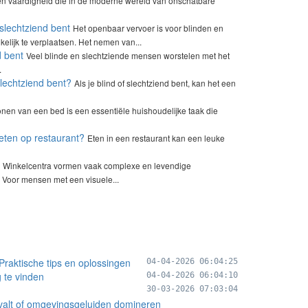
en vaardigheid die in de moderne wereld van onschatbare
 slechtziend bent
Het openbaar vervoer is voor blinden en
elijk te verplaatsen. Het nemen van...
d bent
Veel blinde en slechtziende mensen worstelen met het
.
slechtziend bent?
Als je blind of slechtziend bent, kan het een
nen van een bed is een essentiële huishoudelijke taak die
eten op restaurant?
Eten in een restaurant kan een leuke
Winkelcentra vormen vaak complexe en levendige
Voor mensen met een visuele...
Praktische tips en oplossingen
04-04-2026 06:04:25
 te vinden
04-04-2026 06:04:10
30-03-2026 07:03:04
gvalt of omgevingsgeluiden domineren