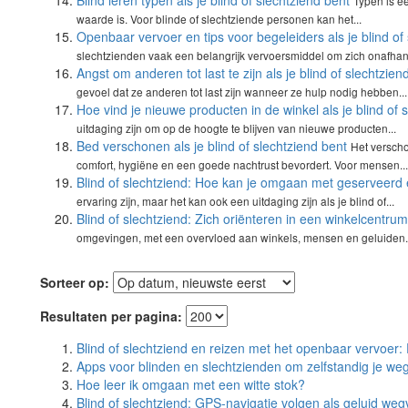
Blind leren typen als je blind of slechtziend bent
Typen is e
waarde is. Voor blinde of slechtziende personen kan het...
Openbaar vervoer en tips voor begeleiders als je blind of
slechtzienden vaak een belangrijk vervoersmiddel om zich onafhank
Angst om anderen tot last te zijn als je blind of slechtzien
gevoel dat ze anderen tot last zijn wanneer ze hulp nodig hebben...
Hoe vind je nieuwe producten in de winkel als je blind of 
uitdaging zijn om op de hoogte te blijven van nieuwe producten...
Bed verschonen als je blind of slechtziend bent
Het verscho
comfort, hygiëne en een goede nachtrust bevordert. Voor mensen...
Blind of slechtziend: Hoe kan je omgaan met geserveerd 
ervaring zijn, maar het kan ook een uitdaging zijn als je blind of...
Blind of slechtziend: Zich oriënteren in een winkelcentrum
omgevingen, met een overvloed aan winkels, mensen en geluiden. 
Sorteer op:
Resultaten per pagina:
Blind of slechtziend en reizen met het openbaar vervoer: 
Apps voor blinden en slechtzienden om zelfstandig je weg
Hoe leer ik omgaan met een witte stok?
Blind of slechtziend: GPS-navigatie volgen als geluid we