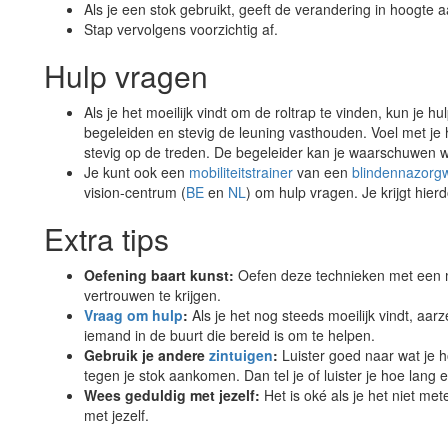
Als je een stok gebruikt, geeft de verandering in hoogte a
Stap vervolgens voorzichtig af.
Hulp vragen
Als je het moeilijk vindt om de roltrap te vinden, kun je 
begeleiden en stevig de leuning vasthouden. Voel met je 
stevig op de treden. De begeleider kan je waarschuwen wa
Je kunt ook een
mobiliteitstrainer
van een
blindennazorg
vision-centrum (
BE
en
NL
) om hulp vragen. Je krijgt hie
Extra tips
Oefening baart kunst:
Oefen deze technieken met een mo
vertrouwen te krijgen.
Vraag om hulp
:
Als je het nog steeds moeilijk vindt, aarz
iemand in de buurt die bereid is om te helpen.
Gebruik je andere
zintuigen
:
Luister goed naar wat je ho
tegen je stok aankomen. Dan tel je of luister je hoe lang er
Wees geduldig met jezelf:
Het is oké als je het niet me
met jezelf.