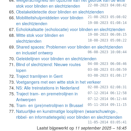
Weigerachtigheid ten opzichte van het gebruik van de witte
stok voor blinden en slechtzienden
22-08-2023 04:08:42
Obstakeldetectie door blinden en slechtzienden
Mobiliteitshulpmiddelen voor blinden
21-08-2023 05:08:02
en slechtzienden
19-08-2023 01:08:14
Echolokalisatie (echolocatie) voor blinden en slechtzienden
Witte stok voor blinden en
19-08-2023 06:08:15
slechtzienden
18-08-2023 05:08:22
Shared spaces: Problemen voor blinden en slechtzienden
en inclusief ontwerp
06-08-2023 10:08:44
Geleidelijnen voor blinden en slechtzienden
Blind of slechtziend: Nieuwe routes
04-08-2023 06:08:46
lopen
03-08-2023 03:08:59
Traject tramlijnen in Gent
03-08-2023 01:08:17
Voetgangers met een witte stok in het verkeer
NS: Alle treinstations in Nederland
02-08-2023 02:08:31
Traject tram- en premetrolijnen in
07-12-2014 06:12:58
Antwerpen
07-12-2014 06:12:44
Tram- en (pre)metrolijnen in Brussel
05-11-2014 09:11:15
Natuurlijke en kunstmatige looplijnen (waarschuwings-,
ribbel- en informatietegels) voor blinden en slechtzienden
11-05-2014 03:05:41
Laatst bijgewerkt op
11 september 2025 – 16:45