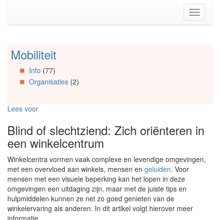
Spring
Toggle
naar
navigati
de
inhoud
(Accesskey
Mobiliteit
Spring
1)
naar
Spring
Info
(77)
Artikels
naar
Organisaties
(2)
Spring
de
naar
primaire
Info
zijbalk
Lees voor
Spring
(Accesskey
naar
2)
Blind of slechtziend: Zich oriënteren in
Organisaties
een winkelcentrum
Spring
naar
Winkelcentra vormen vaak complexe en levendige omgevingen,
Social
met een overvloed aan winkels, mensen en
geluiden
. Voor
media
mensen met een visuele beperking kan het lopen in deze
omgevingen een uitdaging zijn, maar met de juiste tips en
hulpmiddelen kunnen ze net zo goed genieten van de
winkelervaring als anderen. In dit artikel volgt hierover meer
informatie.