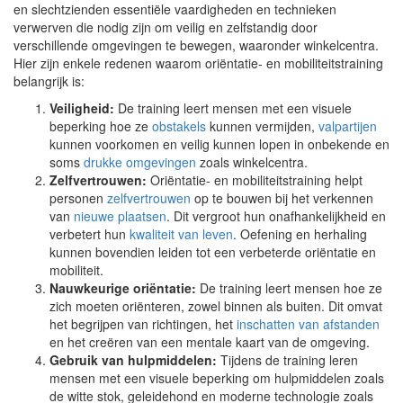
en slechtzienden essentiële vaardigheden en technieken
verwerven die nodig zijn om veilig en zelfstandig door
verschillende omgevingen te bewegen, waaronder winkelcentra.
Hier zijn enkele redenen waarom oriëntatie- en mobiliteitstraining
belangrijk is:
Veiligheid:
De training leert mensen met een visuele
beperking hoe ze
obstakels
kunnen vermijden,
valpartijen
kunnen voorkomen en veilig kunnen lopen in onbekende en
soms
drukke omgevingen
zoals winkelcentra.
Zelfvertrouwen:
Oriëntatie- en mobiliteitstraining helpt
personen
zelfvertrouwen
op te bouwen bij het verkennen
van
nieuwe plaatsen
. Dit vergroot hun onafhankelijkheid en
verbetert hun
kwaliteit van leven
. Oefening en herhaling
kunnen bovendien leiden tot een verbeterde oriëntatie en
mobiliteit.
Nauwkeurige oriëntatie:
De training leert mensen hoe ze
zich moeten oriënteren, zowel binnen als buiten. Dit omvat
het begrijpen van richtingen, het
inschatten van afstanden
en het creëren van een mentale kaart van de omgeving.
Gebruik van hulpmiddelen:
Tijdens de training leren
mensen met een visuele beperking om hulpmiddelen zoals
de witte stok, geleidehond en moderne technologie zoals