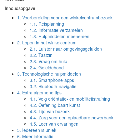
Inhoudsopgave
1.
Voorbereiding voor een winkelcentrumbezoek
1.1.
Reisplanning
1.2.
Informatie verzamelen
1.3.
Hulpmiddelen meenemen
2.
Lopen in het winkelcentrum
2.1.
Luister naar omgevingsgeluiden
2.2.
Tastzin
2.3.
Vraag om hulp
2.4.
Geleidehond
3.
Technologische hulpmiddelen
3.1.
Smartphone-apps
3.2.
Bluetooth-navigatie
4.
Extra algemene tips
4.1.
Volg oriëntatie- en mobiliteitstraining
4.2.
Oefening baart kunst
4.3.
Tijd van bezoek
4.4.
Zorg voor een oplaadbare powerbank
4.5.
Leer van ervaringen
5.
Iedereen is uniek
6.
Meer informatie