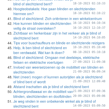
blind of slechtziend bent?
18-10-2023 02:10:33
Hoogteobstakels: Hoe gaan blinden en slechtzienden
hiermee om?
18-10-2023 02:10:22
Blind of slechtziend: Zich oriënteren in een winkelcentrum
Hoe kunnen blinden en slechtzienden
16-10-2023 04:10:34
veilig de straat oversteken?
16-10-2023 12:10:37
Zichtbaar en herkenbaar zijn in het verkeer als je blind of
slechtziend bent
14-10-2023 04:10:05
Tips voor buschauffeurs en blinde en slechtziende reizigers
Help, ik ben blind of slechtziend en
10-10-2023 05:10:40
ben verdwaald. Wat kan ik doen?
08-10-2023 05:10:18
Blind of slechtziend: Omgaan met deelsteps, elektrische
fietsen en elektrische voertuigen
27-09-2023 11:09:38
Invloed van weerseizoenen op de mobiliteit van blinden en
slechtzienden
21-09-2023 06:09:34
Niet (meer) mogen of kunnen autorijden als je slechtziend
of blind bent of wordt
21-09-2023 12:09:48
Afstand inschatten als je blind of slechtziend bent
Achtergrondlawaai en de mobiliteit van
21-09-2023 07:09:36
blinden, slechtzienden en doofblinden
20-09-2023 05:09:06
Je weg vinden in een onbekende winkel als je blind of
slechtziend bent
14-09-2023 03:09:50