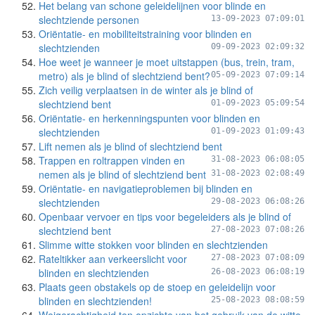
Het belang van schone geleidelijnen voor blinde en
slechtziende personen
13-09-2023 07:09:01
Oriëntatie- en mobiliteitstraining voor blinden en
slechtzienden
09-09-2023 02:09:32
Hoe weet je wanneer je moet uitstappen (bus, trein, tram,
metro) als je blind of slechtziend bent?
05-09-2023 07:09:14
Zich veilig verplaatsen in de winter als je blind of
slechtziend bent
01-09-2023 05:09:54
Oriëntatie- en herkenningspunten voor blinden en
slechtzienden
01-09-2023 01:09:43
Lift nemen als je blind of slechtziend bent
Trappen en roltrappen vinden en
31-08-2023 06:08:05
nemen als je blind of slechtziend bent
31-08-2023 02:08:49
Oriëntatie- en navigatieproblemen bij blinden en
slechtzienden
29-08-2023 06:08:26
Openbaar vervoer en tips voor begeleiders als je blind of
slechtziend bent
27-08-2023 07:08:26
Slimme witte stokken voor blinden en slechtzienden
Rateltikker aan verkeerslicht voor
27-08-2023 07:08:09
blinden en slechtzienden
26-08-2023 06:08:19
Plaats geen obstakels op de stoep en geleidelijn voor
blinden en slechtzienden!
25-08-2023 08:08:59