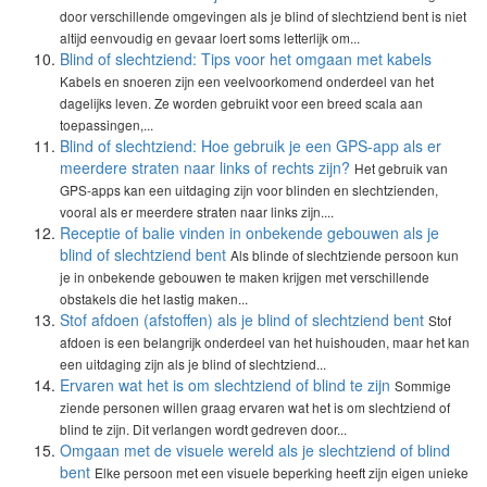
door verschillende omgevingen als je blind of slechtziend bent is niet
altijd eenvoudig en gevaar loert soms letterlijk om...
Blind of slechtziend: Tips voor het omgaan met kabels
Kabels en snoeren zijn een veelvoorkomend onderdeel van het
dagelijks leven. Ze worden gebruikt voor een breed scala aan
toepassingen,...
Blind of slechtziend: Hoe gebruik je een GPS-app als er
meerdere straten naar links of rechts zijn?
Het gebruik van
GPS-apps kan een uitdaging zijn voor blinden en slechtzienden,
vooral als er meerdere straten naar links zijn....
Receptie of balie vinden in onbekende gebouwen als je
blind of slechtziend bent
Als blinde of slechtziende persoon kun
je in onbekende gebouwen te maken krijgen met verschillende
obstakels die het lastig maken...
Stof afdoen (afstoffen) als je blind of slechtziend bent
Stof
afdoen is een belangrijk onderdeel van het huishouden, maar het kan
een uitdaging zijn als je blind of slechtziend...
Ervaren wat het is om slechtziend of blind te zijn
Sommige
ziende personen willen graag ervaren wat het is om slechtziend of
blind te zijn. Dit verlangen wordt gedreven door...
Omgaan met de visuele wereld als je slechtziend of blind
bent
Elke persoon met een visuele beperking heeft zijn eigen unieke