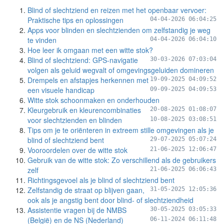
Blind of slechtziend en reizen met het openbaar vervoer:
Praktische tips en oplossingen
04-04-2026 06:04:25
Apps voor blinden en slechtzienden om zelfstandig je weg
te vinden
04-04-2026 06:04:10
Hoe leer ik omgaan met een witte stok?
Blind of slechtziend: GPS-navigatie
30-03-2026 07:03:04
volgen als geluid wegvalt of omgevingsgeluiden domineren
Drempels en afstapjes herkennen met
19-09-2025 04:09:52
een visuele handicap
09-09-2025 04:09:53
Witte stok schoonmaken en onderhouden
Kleurgebruik en kleurencombinaties
20-08-2025 01:08:07
voor slechtzienden en blinden
10-08-2025 03:08:51
Tips om je te oriënteren in extreem stille omgevingen als je
blind of slechtziend bent
29-07-2025 05:07:24
Vooroordelen over de witte stok
21-06-2025 12:06:47
Gebruik van de witte stok: Zo verschillend als de gebruikers
zelf
21-06-2025 06:06:43
Richtingsgevoel als je blind of slechtziend bent
Zelfstandig de straat op blijven gaan,
31-05-2025 12:05:36
ook als je angstig bent door blind- of slechtziendheid
Assistentie vragen bij de NMBS
30-05-2025 03:05:33
(België) en de NS (Nederland)
06-11-2024 06:11:48