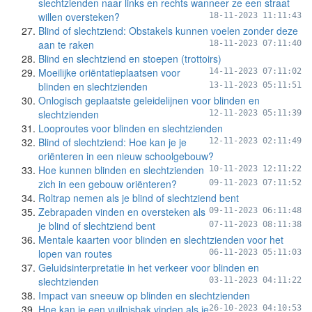
slechtzienden naar links en rechts wanneer ze een straat
willen oversteken?
18-11-2023 11:11:43
Blind of slechtziend: Obstakels kunnen voelen zonder deze
aan te raken
18-11-2023 07:11:40
Blind en slechtziend en stoepen (trottoirs)
Moeilijke oriëntatieplaatsen voor
14-11-2023 07:11:02
blinden en slechtzienden
13-11-2023 05:11:51
Onlogisch geplaatste geleidelijnen voor blinden en
slechtzienden
12-11-2023 05:11:39
Looproutes voor blinden en slechtzienden
Blind of slechtziend: Hoe kan je je
12-11-2023 02:11:49
oriënteren in een nieuw schoolgebouw?
Hoe kunnen blinden en slechtzienden
10-11-2023 12:11:22
zich in een gebouw oriënteren?
09-11-2023 07:11:52
Roltrap nemen als je blind of slechtziend bent
Zebrapaden vinden en oversteken als
09-11-2023 06:11:48
je blind of slechtziend bent
07-11-2023 08:11:38
Mentale kaarten voor blinden en slechtzienden voor het
lopen van routes
06-11-2023 05:11:03
Geluidsinterpretatie in het verkeer voor blinden en
slechtzienden
03-11-2023 04:11:22
Impact van sneeuw op blinden en slechtzienden
Hoe kan je een vuilnisbak vinden als je
26-10-2023 04:10:53