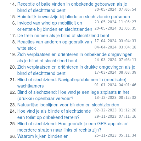
Receptie of balie vinden in onbekende gebouwen als je
blind of slechtziend bent
30-05-2024 07:05:54
Ruimtelijk bewustzijn bij blinde en slechtziende personen
Invloed van wind op mobiliteit en
23-05-2024 11:05:27
oriëntatie bij blinden en slechtzienden
20-05-2024 01:05:35
De trein nemen als je blind of slechtziend bent
Reacties van anderen op gebruik van
17-04-2024 03:04:31
witte stok
04-04-2024 03:04:18
Zich verplaatsen en oriënteren in onbekende omgevingen
als je blind of slechtziend bent
24-03-2024 07:03:11
Zich verplaatsen en oriënteren in drukke omgevingen als je
blind of slechtziend bent
17-03-2024 08:03:39
Blind of slechtziend: Navigatieproblemen in (medische)
wachtkamers
01-01-2024 04:01:46
Blind of slechtziend: Hoe vind je een lege zitplaats in het
(drukke) openbaar vervoer?
13-12-2023 08:12:32
Natuurlijke looplijnen voor blinden en slechtzienden
Hoe vind je als blinde of slechtziende
02-12-2023 01:12:28
een toilet op onbekend terrein?
29-11-2023 07:11:16
Blind of slechtziend: Hoe gebruik je een GPS-app als er
meerdere straten naar links of rechts zijn?
Waarom kijken blinden en
25-11-2023 05:11:34