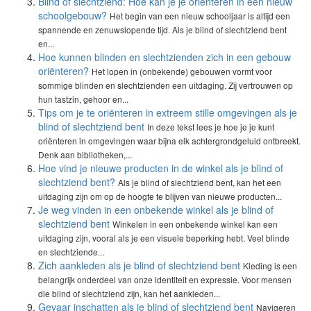
Blind of slechtziend: Hoe kan je je oriënteren in een nieuw
schoolgebouw?
Het begin van een nieuw schooljaar is altijd een
spannende en zenuwslopende tijd. Als je blind of slechtziend bent
en...
Hoe kunnen blinden en slechtzienden zich in een gebouw
oriënteren?
Het lopen in (onbekende) gebouwen vormt voor
sommige blinden en slechtzienden een uitdaging. Zij vertrouwen op
hun tastzin, gehoor en...
Tips om je te oriënteren in extreem stille omgevingen als je
blind of slechtziend bent
In deze tekst lees je hoe je je kunt
oriënteren in omgevingen waar bijna elk achtergrondgeluid ontbreekt.
Denk aan bibliotheken,...
Hoe vind je nieuwe producten in de winkel als je blind of
slechtziend bent?
Als je blind of slechtziend bent, kan het een
uitdaging zijn om op de hoogte te blijven van nieuwe producten...
Je weg vinden in een onbekende winkel als je blind of
slechtziend bent
Winkelen in een onbekende winkel kan een
uitdaging zijn, vooral als je een visuele beperking hebt. Veel blinde
en slechtziende...
Zich aankleden als je blind of slechtziend bent
Kleding is een
belangrijk onderdeel van onze identiteit en expressie. Voor mensen
die blind of slechtziend zijn, kan het aankleden...
Gevaar inschatten als je blind of slechtziend bent
Navigeren