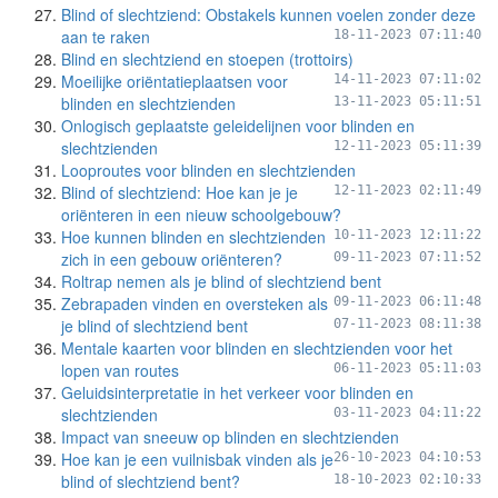
Blind of slechtziend: Obstakels kunnen voelen zonder deze
aan te raken
18-11-2023 07:11:40
Blind en slechtziend en stoepen (trottoirs)
Moeilijke oriëntatieplaatsen voor
14-11-2023 07:11:02
blinden en slechtzienden
13-11-2023 05:11:51
Onlogisch geplaatste geleidelijnen voor blinden en
slechtzienden
12-11-2023 05:11:39
Looproutes voor blinden en slechtzienden
Blind of slechtziend: Hoe kan je je
12-11-2023 02:11:49
oriënteren in een nieuw schoolgebouw?
Hoe kunnen blinden en slechtzienden
10-11-2023 12:11:22
zich in een gebouw oriënteren?
09-11-2023 07:11:52
Roltrap nemen als je blind of slechtziend bent
Zebrapaden vinden en oversteken als
09-11-2023 06:11:48
je blind of slechtziend bent
07-11-2023 08:11:38
Mentale kaarten voor blinden en slechtzienden voor het
lopen van routes
06-11-2023 05:11:03
Geluidsinterpretatie in het verkeer voor blinden en
slechtzienden
03-11-2023 04:11:22
Impact van sneeuw op blinden en slechtzienden
Hoe kan je een vuilnisbak vinden als je
26-10-2023 04:10:53
blind of slechtziend bent?
18-10-2023 02:10:33