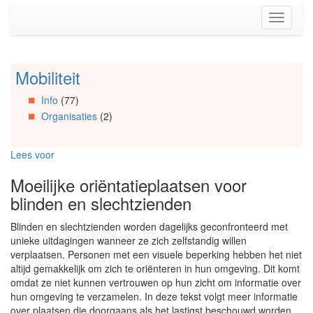
Spring
Toggle
naar
navigati
de
inhoud
(Accesskey
Mobiliteit
Spring
1)
naar
Spring
Info
(77)
Artikels
naar
Organisaties
(2)
Spring
de
naar
primaire
Info
zijbalk
Lees voor
Spring
(Accesskey
naar
2)
Moeilijke oriëntatieplaatsen voor
Organisaties
blinden en slechtzienden
Spring
naar
Blinden en slechtzienden worden dagelijks geconfronteerd met
Social
unieke uitdagingen wanneer ze zich zelfstandig willen
media
verplaatsen. Personen met een visuele beperking hebben het niet
altijd gemakkelijk om zich te oriënteren in hun omgeving. Dit komt
omdat ze niet kunnen vertrouwen op hun zicht om informatie over
hun omgeving te verzamelen. In deze tekst volgt meer informatie
over plaatsen die doorgaans als het lastigst beschouwd worden