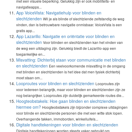
met een visuele beperking. Gelukkig zijn er ook mobiliteits- en
navigatieapps...
App VoiceVista: Navigatiehulp voor blinden en
slechtzienden
Wil je als blinde of slechtziende zelfstandig de weg
vinden, dan is betrouwbare navigatie onmisbaar. VoiceVista is een
gratis app...
App Lazarillo: Navigatie en oriëntatie voor blinden en
slechtzienden
Voor blinden en slechtzienden kan het vinden van
de weg een uitdaging zijn. Gelukkig biedt de Lazarillo-app een
toegankelijke en...
Misvatting: Dichterbij staan voor communicatie met blinden
en slechtzienden
Een veelvoorkomende misvatting in de omgang
met blinden en slechtzienden is het idee dat men fysiek dichterbij
moet staan om...
Looproutes voor blinden en slechtzienden
Looproutes zijn
voor iedereen belangrijk, maar voor blinden en slechtzienden zijn ze
nog belangrijker. Looproutes zijn duidelijk gemarkeerde routes die...
Hoogteobstakels: Hoe gaan blinden en slechtzienden
hiermee om?
Hoogteobstakels zijn bijzonder complexe uitdagingen
voor blinde en slechtziende personen die met een witte stok lopen.
Overhangende takken, immoborden, winkelluifels...
Digitale handtekeningen voor blinden en slechtzienden
Digitale handtekeningen worden steeds vaker gebruikt om