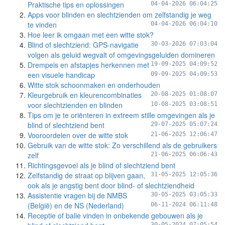
Praktische tips en oplossingen
04-04-2026 06:04:25
Apps voor blinden en slechtzienden om zelfstandig je weg
te vinden
04-04-2026 06:04:10
Hoe leer ik omgaan met een witte stok?
Blind of slechtziend: GPS-navigatie
30-03-2026 07:03:04
volgen als geluid wegvalt of omgevingsgeluiden domineren
Drempels en afstapjes herkennen met
19-09-2025 04:09:52
een visuele handicap
09-09-2025 04:09:53
Witte stok schoonmaken en onderhouden
Kleurgebruik en kleurencombinaties
20-08-2025 01:08:07
voor slechtzienden en blinden
10-08-2025 03:08:51
Tips om je te oriënteren in extreem stille omgevingen als je
blind of slechtziend bent
29-07-2025 05:07:24
Vooroordelen over de witte stok
21-06-2025 12:06:47
Gebruik van de witte stok: Zo verschillend als de gebruikers
zelf
21-06-2025 06:06:43
Richtingsgevoel als je blind of slechtziend bent
Zelfstandig de straat op blijven gaan,
31-05-2025 12:05:36
ook als je angstig bent door blind- of slechtziendheid
Assistentie vragen bij de NMBS
30-05-2025 03:05:33
(België) en de NS (Nederland)
06-11-2024 06:11:48
Receptie of balie vinden in onbekende gebouwen als je
30-05-2024 07:05:54