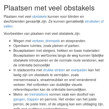
Plaatsen met veel obstakels
Plaatsen met veel
obstakels
kunnen voor blinden en
slechtzienden gevaarlijk zijn. Ze kunnen gemakkelijk
struikelen of
vallen
.
Voorbeelden van plaatsen met veel obstakels zijn:
Wegen met
verkeer
,
drempels
en stoepranden.
Openbare ruimtes, zoals pleinen of parken.
Bouwplaatsen met steigers, hekken en losse materialen:
Bouwplaatsen en werfzones langs de weg kunnen tijdelijke
obstakels introduceren en de normale route verstoren, wat
de oriëntatie bemoeilijkt
In stadscentra met
drukke
straten
en
voetpaden
kan het
lastig zijn om obstakels te vermijden, zoals
mensenmassa’s, straatmeubilair en snel veranderend
verkeer. Het ontbreken van duidelijke visuele
referentiepunten kan de oriëntatie bemoeilijken.
Metro- en
treinstations
vormen vaak een doolhof van
gangen
,
trappen
en perrons. Het vinden van het juiste
perron, de juiste trein, of de uitgang kan een uitdaging zijn,
zelfs met auditieve aankondigingen.