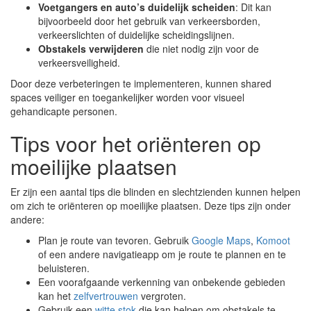
Voetgangers en auto’s duidelijk scheiden
: Dit kan
bijvoorbeeld door het gebruik van verkeersborden,
verkeerslichten of duidelijke scheidingslijnen.
Obstakels verwijderen
die niet nodig zijn voor de
verkeersveiligheid.
Door deze verbeteringen te implementeren, kunnen shared
spaces veiliger en toegankelijker worden voor visueel
gehandicapte personen.
Tips voor het oriënteren op
moeilijke plaatsen
Er zijn een aantal tips die blinden en slechtzienden kunnen helpen
om zich te oriënteren op moeilijke plaatsen. Deze tips zijn onder
andere:
Plan je route van tevoren. Gebruik
Google Maps
,
Komoot
of een andere navigatieapp om je route te plannen en te
beluisteren.
Een voorafgaande verkenning van onbekende gebieden
kan het
zelfvertrouwen
vergroten.
Gebruik een
witte stok
die kan helpen om obstakels te