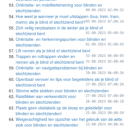
Oriëntatie- en mobiliteitstraining voor blinden en
slechtzienden
09-09-2023 02:09:32
Hoe weet je wanneer je moet uitstappen (bus, trein, tram,
metro) als je blind of slechtziend bent?
05-09-2023 07:09:14
Zich veilig verplaatsen in de winter als je blind of
slechtziend bent
01-09-2023 05:09:54
Oriëntatie- en herkenningspunten voor blinden en
slechtzienden
01-09-2023 01:09:43
Lift nemen als je blind of slechtziend bent
Trappen en roltrappen vinden en
31-08-2023 06:08:05
nemen als je blind of slechtziend bent
31-08-2023 02:08:49
Oriëntatie- en navigatieproblemen bij blinden en
slechtzienden
29-08-2023 06:08:26
Openbaar vervoer en tips voor begeleiders als je blind of
slechtziend bent
27-08-2023 07:08:26
Slimme witte stokken voor blinden en slechtzienden
Rateltikker aan verkeerslicht voor
27-08-2023 07:08:09
blinden en slechtzienden
26-08-2023 06:08:19
Plaats geen obstakels op de stoep en geleidelijn voor
blinden en slechtzienden!
25-08-2023 08:08:59
Weigerachtigheid ten opzichte van het gebruik van de witte
stok voor blinden en slechtzienden
22-08-2023 04:08:42