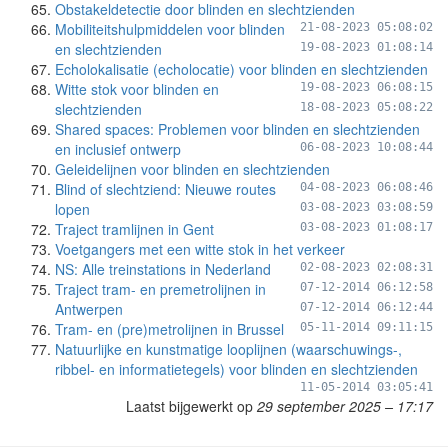
Obstakeldetectie door blinden en slechtzienden
Mobiliteitshulpmiddelen voor blinden
21-08-2023 05:08:02
en slechtzienden
19-08-2023 01:08:14
Echolokalisatie (echolocatie) voor blinden en slechtzienden
Witte stok voor blinden en
19-08-2023 06:08:15
slechtzienden
18-08-2023 05:08:22
Shared spaces: Problemen voor blinden en slechtzienden
en inclusief ontwerp
06-08-2023 10:08:44
Geleidelijnen voor blinden en slechtzienden
Blind of slechtziend: Nieuwe routes
04-08-2023 06:08:46
lopen
03-08-2023 03:08:59
Traject tramlijnen in Gent
03-08-2023 01:08:17
Voetgangers met een witte stok in het verkeer
NS: Alle treinstations in Nederland
02-08-2023 02:08:31
Traject tram- en premetrolijnen in
07-12-2014 06:12:58
Antwerpen
07-12-2014 06:12:44
Tram- en (pre)metrolijnen in Brussel
05-11-2014 09:11:15
Natuurlijke en kunstmatige looplijnen (waarschuwings-,
ribbel- en informatietegels) voor blinden en slechtzienden
11-05-2014 03:05:41
Laatst bijgewerkt op
29 september 2025 – 17:17