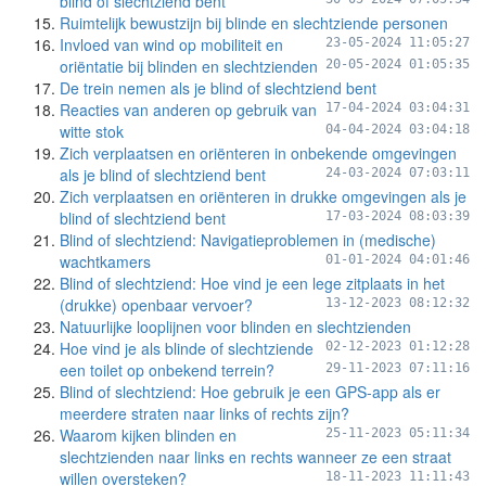
blind of slechtziend bent
Ruimtelijk bewustzijn bij blinde en slechtziende personen
Invloed van wind op mobiliteit en
23-05-2024 11:05:27
oriëntatie bij blinden en slechtzienden
20-05-2024 01:05:35
De trein nemen als je blind of slechtziend bent
Reacties van anderen op gebruik van
17-04-2024 03:04:31
witte stok
04-04-2024 03:04:18
Zich verplaatsen en oriënteren in onbekende omgevingen
als je blind of slechtziend bent
24-03-2024 07:03:11
Zich verplaatsen en oriënteren in drukke omgevingen als je
blind of slechtziend bent
17-03-2024 08:03:39
Blind of slechtziend: Navigatieproblemen in (medische)
wachtkamers
01-01-2024 04:01:46
Blind of slechtziend: Hoe vind je een lege zitplaats in het
(drukke) openbaar vervoer?
13-12-2023 08:12:32
Natuurlijke looplijnen voor blinden en slechtzienden
Hoe vind je als blinde of slechtziende
02-12-2023 01:12:28
een toilet op onbekend terrein?
29-11-2023 07:11:16
Blind of slechtziend: Hoe gebruik je een GPS-app als er
meerdere straten naar links of rechts zijn?
Waarom kijken blinden en
25-11-2023 05:11:34
slechtzienden naar links en rechts wanneer ze een straat
willen oversteken?
18-11-2023 11:11:43