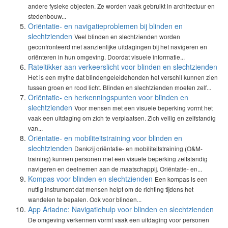
andere fysieke objecten. Ze worden vaak gebruikt in architectuur en
stedenbouw...
Oriëntatie- en navigatieproblemen bij blinden en
slechtzienden
Veel blinden en slechtzienden worden
geconfronteerd met aanzienlijke uitdagingen bij het navigeren en
oriënteren in hun omgeving. Doordat visuele informatie...
Rateltikker aan verkeerslicht voor blinden en slechtzienden
Het is een mythe dat blindengeleidehonden het verschil kunnen zien
tussen groen en rood licht. Blinden en slechtzienden moeten zelf...
Oriëntatie- en herkenningspunten voor blinden en
slechtzienden
Voor mensen met een visuele beperking vormt het
vaak een uitdaging om zich te verplaatsen. Zich veilig en zelfstandig
van...
Oriëntatie- en mobiliteitstraining voor blinden en
slechtzienden
Dankzij oriëntatie- en mobiliteitstraining (O&M-
training) kunnen personen met een visuele beperking zelfstandig
navigeren en deelnemen aan de maatschappij. Oriëntatie- en...
Kompas voor blinden en slechtzienden
Een kompas is een
nuttig instrument dat mensen helpt om de richting tijdens het
wandelen te bepalen. Ook voor blinden...
App Ariadne: Navigatiehulp voor blinden en slechtzienden
De omgeving verkennen vormt vaak een uitdaging voor personen