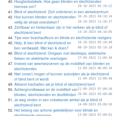
Hoogteobstakels: Hoe gaan blinden en slechtzienden
hiermee om?
18-10-2023 02:10:22
Blind of slechtziend: Zich oriënteren in een winkelcentrum
Hoe kunnen blinden en slechtzienden
16-10-2023 04:10:34
veilig de straat oversteken?
16-10-2023 12:10:37
Zichtbaar en herkenbaar zijn in het verkeer als je blind of
slechtziend bent
14-10-2023 04:10:05
Tips voor buschauffeurs en blinde en slechtziende reizigers
Help, ik ben blind of slechtziend en
10-10-2023 05:10:40
ben verdwaald. Wat kan ik doen?
08-10-2023 05:10:18
Blind of slechtziend: Omgaan met deelsteps, elektrische
fietsen en elektrische voertuigen
27-09-2023 11:09:38
Invloed van weerseizoenen op de mobiliteit van blinden en
slechtzienden
21-09-2023 06:09:34
Niet (meer) mogen of kunnen autorijden als je slechtziend
of blind bent of wordt
21-09-2023 12:09:48
Afstand inschatten als je blind of slechtziend bent
Achtergrondlawaai en de mobiliteit van
21-09-2023 07:09:36
blinden, slechtzienden en doofblinden
20-09-2023 05:09:06
Je weg vinden in een onbekende winkel als je blind of
slechtziend bent
14-09-2023 03:09:50
Het belang van schone geleidelijnen voor blinde en
slechtziende personen
13-09-2023 07:09:01