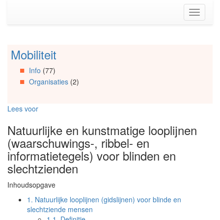
Spring
Toggle
naar
navigati
de
inhoud
(Accesskey
Mobiliteit
Spring
1)
naar
Spring
Info
(77)
Artikels
naar
Organisaties
(2)
Spring
de
naar
primaire
Info
zijbalk
Lees voor
Spring
(Accesskey
naar
2)
Natuurlijke en kunstmatige looplijnen
Organisaties
(waarschuwings-, ribbel- en
Spring
naar
informatietegels) voor blinden en
Social
slechtzienden
media
Inhoudsopgave
1.
Natuurlijke looplijnen (gidslijnen) voor blinde en
slechtziende mensen
1.1.
Definitie