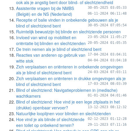
ook als je angstig bent door blind- of slechtziendheid
Assistentie vragen bij de NMBS
30-05-2025 03:05:33
(België) en de NS (Nederland)
06-11-2024 06:11:48
Receptie of balie vinden in onbekende gebouwen als je
blind of slechtziend bent
30-05-2024 07:05:54
Ruimtelijk bewustzijn bij blinde en slechtziende personen
Invloed van wind op mobiliteit en
23-05-2024 11:05:27
oriëntatie bij blinden en slechtzienden
20-05-2024 01:05:35
De trein nemen als je blind of slechtziend bent
Reacties van anderen op gebruik van
17-04-2024 03:04:31
witte stok
04-04-2024 03:04:18
Zich verplaatsen en oriënteren in onbekende omgevingen
als je blind of slechtziend bent
24-03-2024 07:03:11
Zich verplaatsen en oriënteren in drukke omgevingen als je
blind of slechtziend bent
17-03-2024 08:03:39
Blind of slechtziend: Navigatieproblemen in (medische)
wachtkamers
01-01-2024 04:01:46
Blind of slechtziend: Hoe vind je een lege zitplaats in het
(drukke) openbaar vervoer?
13-12-2023 08:12:32
Natuurlijke looplijnen voor blinden en slechtzienden
Hoe vind je als blinde of slechtziende
02-12-2023 01:12:28
een toilet op onbekend terrein?
29-11-2023 07:11:16