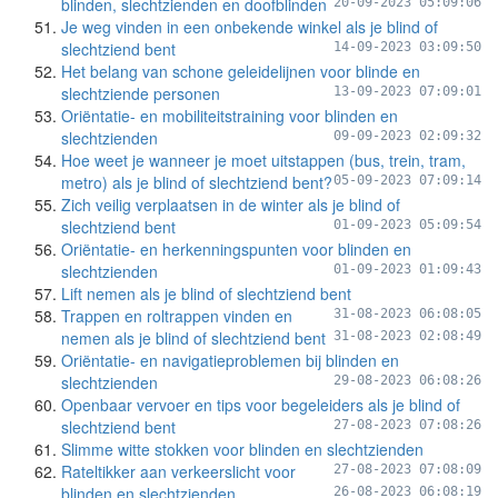
blinden, slechtzienden en doofblinden
20-09-2023 05:09:06
Je weg vinden in een onbekende winkel als je blind of
slechtziend bent
14-09-2023 03:09:50
Het belang van schone geleidelijnen voor blinde en
slechtziende personen
13-09-2023 07:09:01
Oriëntatie- en mobiliteitstraining voor blinden en
slechtzienden
09-09-2023 02:09:32
Hoe weet je wanneer je moet uitstappen (bus, trein, tram,
metro) als je blind of slechtziend bent?
05-09-2023 07:09:14
Zich veilig verplaatsen in de winter als je blind of
slechtziend bent
01-09-2023 05:09:54
Oriëntatie- en herkenningspunten voor blinden en
slechtzienden
01-09-2023 01:09:43
Lift nemen als je blind of slechtziend bent
Trappen en roltrappen vinden en
31-08-2023 06:08:05
nemen als je blind of slechtziend bent
31-08-2023 02:08:49
Oriëntatie- en navigatieproblemen bij blinden en
slechtzienden
29-08-2023 06:08:26
Openbaar vervoer en tips voor begeleiders als je blind of
slechtziend bent
27-08-2023 07:08:26
Slimme witte stokken voor blinden en slechtzienden
Rateltikker aan verkeerslicht voor
27-08-2023 07:08:09
blinden en slechtzienden
26-08-2023 06:08:19