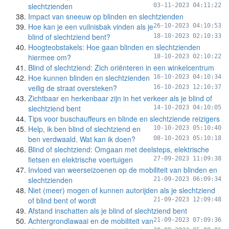
slechtzienden
03-11-2023 04:11:22
Impact van sneeuw op blinden en slechtzienden
Hoe kan je een vuilnisbak vinden als je
26-10-2023 04:10:53
blind of slechtziend bent?
18-10-2023 02:10:33
Hoogteobstakels: Hoe gaan blinden en slechtzienden
hiermee om?
18-10-2023 02:10:22
Blind of slechtziend: Zich oriënteren in een winkelcentrum
Hoe kunnen blinden en slechtzienden
16-10-2023 04:10:34
veilig de straat oversteken?
16-10-2023 12:10:37
Zichtbaar en herkenbaar zijn in het verkeer als je blind of
slechtziend bent
14-10-2023 04:10:05
Tips voor buschauffeurs en blinde en slechtziende reizigers
Help, ik ben blind of slechtziend en
10-10-2023 05:10:40
ben verdwaald. Wat kan ik doen?
08-10-2023 05:10:18
Blind of slechtziend: Omgaan met deelsteps, elektrische
fietsen en elektrische voertuigen
27-09-2023 11:09:38
Invloed van weerseizoenen op de mobiliteit van blinden en
slechtzienden
21-09-2023 06:09:34
Niet (meer) mogen of kunnen autorijden als je slechtziend
of blind bent of wordt
21-09-2023 12:09:48
Afstand inschatten als je blind of slechtziend bent
Achtergrondlawaai en de mobiliteit van
21-09-2023 07:09:36