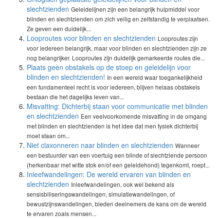
slechtzienden
Geleidelijnen zijn een belangrijk hulpmiddel voor
blinden en slechtzienden om zich veilig en zelfstandig te verplaatsen.
Ze geven een duidelijk...
Looproutes voor blinden en slechtzienden
Looproutes zijn
voor iedereen belangrijk, maar voor blinden en slechtzienden zijn ze
nog belangrijker. Looproutes zijn duidelijk gemarkeerde routes die...
Plaats geen obstakels op de stoep en geleidelijn voor
blinden en slechtzienden!
In een wereld waar toegankelijkheid
een fundamenteel recht is voor iedereen, blijven helaas obstakels
bestaan die het dagelijks leven van...
Misvatting: Dichterbij staan voor communicatie met blinden
en slechtzienden
Een veelvoorkomende misvatting in de omgang
met blinden en slechtzienden is het idee dat men fysiek dichterbij
moet staan om...
Niet claxonneren naar blinden en slechtzienden
Wanneer
een bestuurder van een voertuig een blinde of slechtziende persoon
(herkenbaar met witte stok en/of een geleidehond) tegenkomt, roept...
Inleefwandelingen: De wereld ervaren van blinden en
slechtzienden
Inleefwandelingen, ook wel bekend als
sensisbiliseringswandelingen, simulatiewandelingen, of
bewustzijnswandelingen, bieden deelnemers de kans om de wereld
te ervaren zoals mensen...