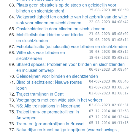
Plaats geen obstakels op de stoep en geleidelijn voor
blinden en slechtzienden!
25-08-2023 08:08:59
Weigerachtigheid ten opzichte van het gebruik van de witte
stok voor blinden en slechtzienden
22-08-2023 04:08:42
Obstakeldetectie door blinden en slechtzienden
Mobiliteitshulpmiddelen voor blinden
21-08-2023 05:08:02
en slechtzienden
19-08-2023 01:08:14
Echolokalisatie (echolocatie) voor blinden en slechtzienden
Witte stok voor blinden en
19-08-2023 06:08:15
slechtzienden
18-08-2023 05:08:22
Shared spaces: Problemen voor blinden en slechtzienden
en inclusief ontwerp
06-08-2023 10:08:44
Geleidelijnen voor blinden en slechtzienden
Blind of slechtziend: Nieuwe routes
04-08-2023 06:08:46
lopen
03-08-2023 03:08:59
Traject tramlijnen in Gent
03-08-2023 01:08:17
Voetgangers met een witte stok in het verkeer
NS: Alle treinstations in Nederland
02-08-2023 02:08:31
Traject tram- en premetrolijnen in
07-12-2014 06:12:58
Antwerpen
07-12-2014 06:12:44
Tram- en (pre)metrolijnen in Brussel
05-11-2014 09:11:15
Natuurlijke en kunstmatige looplijnen (waarschuwings-,