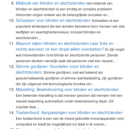
Misbruik van blinden en slechtzienden
Het misbruik van
blinden en slechtzienden is een ernstig en complex probleem.
Hieronder volgen enkele van de belangrijkste oorzaken en...
Schaatsen voor blinden en slechtzienden
Schaatsen is een
populaire wintersport die kan worden beoefend door mensen van alle
leeftijden en vaardigheidsniveaus, inclusief blinden en
slechtzienden....
Waarom kijken blinden en slechtzienden naar links en
rechts wanneer ze een straat willen oversteken?
Er zijn nogal
wat misverstanden rond blinde en slechtziende personen. Ziende
personen denken namelijk vaak dat personen met een visuele...
Slimme gordijnen: Voordelen (voor blinden en
slechtzienden)
Slimme gordijnen, ook wel bekend als
geautomatiseerde gordijnen of slimme raambekleding, zijn gordijnen
die zijn uitgerust met technologische functies om...
Misvatting: Bewindvoering voor blinden en slechtzienden
Een bekende misvatting is dat mensen geloven dat mensen met een
visuele beperking automatisch onder bewindvoering staan. Dit
onjuiste idee...
Toetsenbord: Aanpassingen voor blinden en slechtzienden
Een toetsenbord is een van de meest gebruikte invoerapparaten voor
computers en biedt de mogelijkheid om tekst in te voeren...