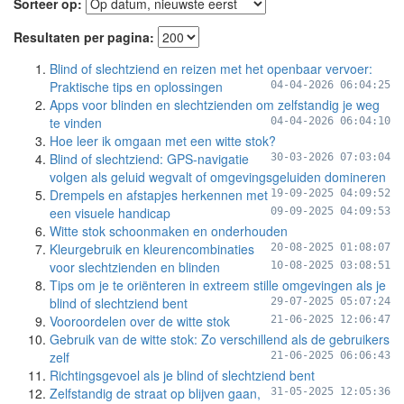
Sorteer op:
Resultaten per pagina:
Blind of slechtziend en reizen met het openbaar vervoer:
Praktische tips en oplossingen
04-04-2026 06:04:25
Apps voor blinden en slechtzienden om zelfstandig je weg
te vinden
04-04-2026 06:04:10
Hoe leer ik omgaan met een witte stok?
Blind of slechtziend: GPS-navigatie
30-03-2026 07:03:04
volgen als geluid wegvalt of omgevingsgeluiden domineren
Drempels en afstapjes herkennen met
19-09-2025 04:09:52
een visuele handicap
09-09-2025 04:09:53
Witte stok schoonmaken en onderhouden
Kleurgebruik en kleurencombinaties
20-08-2025 01:08:07
voor slechtzienden en blinden
10-08-2025 03:08:51
Tips om je te oriënteren in extreem stille omgevingen als je
blind of slechtziend bent
29-07-2025 05:07:24
Vooroordelen over de witte stok
21-06-2025 12:06:47
Gebruik van de witte stok: Zo verschillend als de gebruikers
zelf
21-06-2025 06:06:43
Richtingsgevoel als je blind of slechtziend bent
Zelfstandig de straat op blijven gaan,
31-05-2025 12:05:36