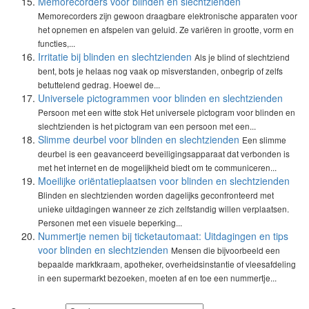
Memorecorders voor blinden en slechtzienden
Memorecorders zijn gewoon draagbare elektronische apparaten voor
het opnemen en afspelen van geluid. Ze variëren in grootte, vorm en
functies,...
Irritatie bij blinden en slechtzienden
Als je blind of slechtziend
bent, bots je helaas nog vaak op misverstanden, onbegrip of zelfs
betuttelend gedrag. Hoewel de...
Universele pictogrammen voor blinden en slechtzienden
Persoon met een witte stok Het universele pictogram voor blinden en
slechtzienden is het pictogram van een persoon met een...
Slimme deurbel voor blinden en slechtzienden
Een slimme
deurbel is een geavanceerd beveiligingsapparaat dat verbonden is
met het internet en de mogelijkheid biedt om te communiceren...
Moeilijke oriëntatieplaatsen voor blinden en slechtzienden
Blinden en slechtzienden worden dagelijks geconfronteerd met
unieke uitdagingen wanneer ze zich zelfstandig willen verplaatsen.
Personen met een visuele beperking...
Nummertje nemen bij ticketautomaat: Uitdagingen en tips
voor blinden en slechtzienden
Mensen die bijvoorbeeld een
bepaalde marktkraam, apotheker, overheidsinstantie of vleesafdeling
in een supermarkt bezoeken, moeten af en toe een nummertje...