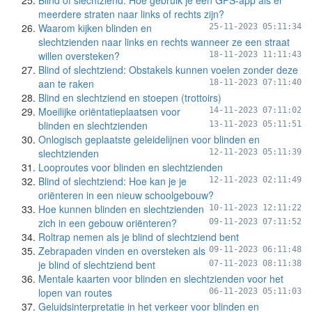
Blind of slechtziend: Hoe gebruik je een GPS-app als er
meerdere straten naar links of rechts zijn?
Waarom kijken blinden en
25-11-2023 05:11:34
slechtzienden naar links en rechts wanneer ze een straat
willen oversteken?
18-11-2023 11:11:43
Blind of slechtziend: Obstakels kunnen voelen zonder deze
aan te raken
18-11-2023 07:11:40
Blind en slechtziend en stoepen (trottoirs)
Moeilijke oriëntatieplaatsen voor
14-11-2023 07:11:02
blinden en slechtzienden
13-11-2023 05:11:51
Onlogisch geplaatste geleidelijnen voor blinden en
slechtzienden
12-11-2023 05:11:39
Looproutes voor blinden en slechtzienden
Blind of slechtziend: Hoe kan je je
12-11-2023 02:11:49
oriënteren in een nieuw schoolgebouw?
Hoe kunnen blinden en slechtzienden
10-11-2023 12:11:22
zich in een gebouw oriënteren?
09-11-2023 07:11:52
Roltrap nemen als je blind of slechtziend bent
Zebrapaden vinden en oversteken als
09-11-2023 06:11:48
je blind of slechtziend bent
07-11-2023 08:11:38
Mentale kaarten voor blinden en slechtzienden voor het
lopen van routes
06-11-2023 05:11:03
Geluidsinterpretatie in het verkeer voor blinden en