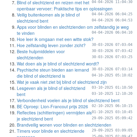
Blind of slechtziend en reizen met het
04-04-2026 11:04:30
openbaar vervoer: Praktische tips en oplossingen
Veilig buitenkomen als je blind of
04-04-2026 06:04:25
slechtziend bent
04-04-2026 06:04:53
Apps voor blinden en slechtzienden om zelfstandig je weg
te vinden
04-04-2026 06:04:10
Hoe leer ik omgaan met een witte stok?
Hoe zelfstandig leven zonder zicht?
30-03-2026 07:03:04
Beste hulpmiddelen voor
30-03-2026 07:03:42
slechtzienden
30-03-2026 07:03:25
Wat doen als je blind of slechtziend wordt?
Psychische steun bieden aan iemand
30-03-2026 07:03:14
die blind of slechtziend is
04-10-2025 05:10:02
Wat je vaak niet ziet bij blind of slechtziend zijn
Lesgeven als je blind of slechtziend
03-10-2025 01:10:50
bent
03-10-2025 12:10:20
Verbondenheid voelen als je blind of slechtziend bent
BE Oproep: Lion-Francout prijs 2026
02-10-2025 06:10:15
Reflecties (schitteringen) vermijden als
01-10-2025 03:10:45
je slechtziend bent
29-09-2025 05:09:42
Brandveilig wonen voor blinden en slechtzienden
Timers voor blinde en slechtziende
29-09-2025 03:09:05
25-09-2025 02:09:47