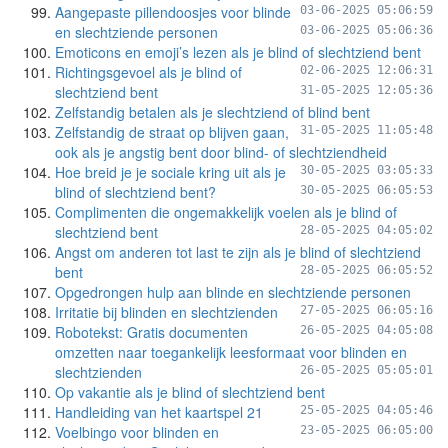
Aangepaste pillendoosjes voor blinde
03-06-2025 05:06:59
en slechtziende personen
03-06-2025 05:06:36
Emoticons en emoji’s lezen als je blind of slechtziend bent
Richtingsgevoel als je blind of
02-06-2025 12:06:31
slechtziend bent
31-05-2025 12:05:36
Zelfstandig betalen als je slechtziend of blind bent
Zelfstandig de straat op blijven gaan,
31-05-2025 11:05:48
ook als je angstig bent door blind- of slechtziendheid
Hoe breid je je sociale kring uit als je
30-05-2025 03:05:33
blind of slechtziend bent?
30-05-2025 06:05:53
Complimenten die ongemakkelijk voelen als je blind of
slechtziend bent
28-05-2025 04:05:02
Angst om anderen tot last te zijn als je blind of slechtziend
bent
28-05-2025 06:05:52
Opgedrongen hulp aan blinde en slechtziende personen
Irritatie bij blinden en slechtzienden
27-05-2025 06:05:16
Robotekst: Gratis documenten
26-05-2025 04:05:08
omzetten naar toegankelijk leesformaat voor blinden en
slechtzienden
26-05-2025 05:05:01
Op vakantie als je blind of slechtziend bent
Handleiding van het kaartspel 21
25-05-2025 04:05:46
Voelbingo voor blinden en
23-05-2025 06:05:00