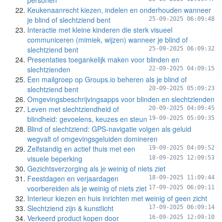
personen
Keukenaanrecht kiezen, indelen en onderhouden wanneer
je blind of slechtziend bent
25-09-2025 06:09:48
Interactie met kleine kinderen die sterk visueel
communiceren (mimiek, wijzen) wanneer je blind of
slechtziend bent
25-09-2025 06:09:32
Presentaties toegankelijk maken voor blinden en
slechtzienden
22-09-2025 04:09:15
Een mailgroep op Groups.io beheren als je blind of
slechtziend bent
20-09-2025 05:09:23
Omgevingsbeschrijvingsapps voor blinden en slechtzienden
Leven met slechtziendheid of
20-09-2025 04:09:45
blindheid: gevoelens, keuzes en steun
19-09-2025 05:09:35
Blind of slechtziend: GPS-navigatie volgen als geluid
wegvalt of omgevingsgeluiden domineren
Zelfstandig en actief thuis met een
19-09-2025 04:09:52
visuele beperking
18-09-2025 12:09:53
Gezichtsverzorging als je weinig of niets ziet
Feestdagen en verjaardagen
18-09-2025 11:09:44
voorbereiden als je weinig of niets ziet
17-09-2025 06:09:11
Interieur kiezen en huis inrichten met weinig of geen zicht
Slechtziend zijn & kunstlicht
17-09-2025 06:09:14
Verkeerd product kopen door
16-09-2025 12:09:10