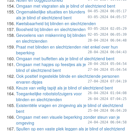
Noten en ooggezondheid
Omgaan met visgraten als je blind of slechtziend bent
Ongemakkelijke situaties en blunders
04-05-2024 06:05:17
als je blind of slechtziend bent
03-05-2024 04:05:57
Kwetsbaarheid bij blinden en slechtzienden
Boosheid bij blinden en slechtzienden
03-05-2024 02:05:29
Gevoelens van miskenning bij blinden
02-05-2024 06:05:39
en slechtzienden
28-04-2024 06:04:48
Praat met blinden en slechtzienden niet enkel over hun
beperking
28-04-2024 06:04:43
Omgaan met buffetten als je blind of slechtziend bent
Omgaan met hapjes op feestjes als je
28-04-2024 05:04:54
blind of slechtziend bent
27-04-2024 05:04:54
Ook positief ingestelde blinde en slechtziende personen
ervaren dipjes
27-04-2024 07:04:19
Keuze van veilig tapijt als je blind of slechtziend bent
Toegankelijke robotstofzuigers voor
26-04-2024 01:04:08
blinden en slechtzienden
26-04-2024 07:04:25
Existentiële vragen en zingeving als je blind of slechtziend
bent
25-04-2024 06:04:20
Omgaan met een visuele beperking zonder steun van je
omgeving
24-04-2024 06:04:58
Spullen op een vaste plek leggen als je blind of slechtziend