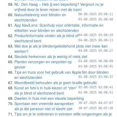
NL: Den Haag – Heb jij een beperking? Vergroot nu je
vrijheid door te leren reizen met de tram!
Natuurbeleving voor blinden en
06-08-2025 05:08:11
slechtzienden
05-08-2025 05:08:48
App NaviLens: Scanhulp voor oriëntatie, informatie en
etiketten voor blinden en slechtzienden
Productinformatie vinden als je blind of
04-08-2025 05:08:29
slechtziend bent
04-08-2025 06:08:13
Wat doe je als je blindengeleidehond plots niet meer kan
werken?
04-08-2025 05:08:27
Sleutels herkennen als je weinig of niets ziet
Planten verzorgen en verpotten op
03-08-2025 06:08:09
gevoel
03-08-2025 05:08:45
Tips en trucs voor het gebruik van Apple Siri door blinden
en slechtzienden
02-08-2025 03:08:37
Woordbeeld behouden als je geen braille gebruikt
Kunst en foto’s in huis kiezen of “zien”
02-08-2025 01:08:41
als je blind of slechtziend bent
02-08-2025 06:08:51
Dweilen in huis met een visuele beperking
Spontaan een vreemde aanspreken
30-07-2025 04:07:07
als je die persoon niet of slecht ziet
30-07-2025 06:07:30
Tips om je te oriënteren in extreem stille omgevingen als je