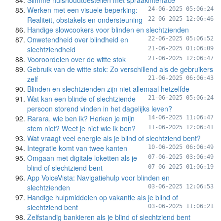
Slimme huishoudtoestellen met spraakinterface
Werken met een visuele beperking:
24-06-2025 05:06:24
Realiteit, obstakels en ondersteuning
22-06-2025 12:06:46
Handige slowcookers voor blinden en slechtzienden
Onwetendheid over blindheid en
22-06-2025 05:06:52
slechtziendheid
21-06-2025 01:06:09
Vooroordelen over de witte stok
21-06-2025 12:06:47
Gebruik van de witte stok: Zo verschillend als de gebruikers
zelf
21-06-2025 06:06:43
Blinden en slechtzienden zijn niet allemaal hetzelfde
Wat kan een blinde of slechtziende
21-06-2025 05:06:24
persoon storend vinden in het dagelijks leven?
Rarara, wie ben ik? Herken je mijn
14-06-2025 11:06:47
stem niet? Weet je niet wie ik ben?
11-06-2025 12:06:41
Wat vraagt veel energie als je blind of slechtziend bent?
Integratie komt van twee kanten
10-06-2025 06:06:49
Omgaan met digitale loketten als je
07-06-2025 03:06:49
blind of slechtziend bent
07-06-2025 01:06:19
App VoiceVista: Navigatiehulp voor blinden en
slechtzienden
03-06-2025 12:06:53
Handige hulpmiddelen op vakantie als je blind of
slechtziend bent
03-06-2025 11:06:21
Zelfstandig bankieren als je blind of slechtziend bent