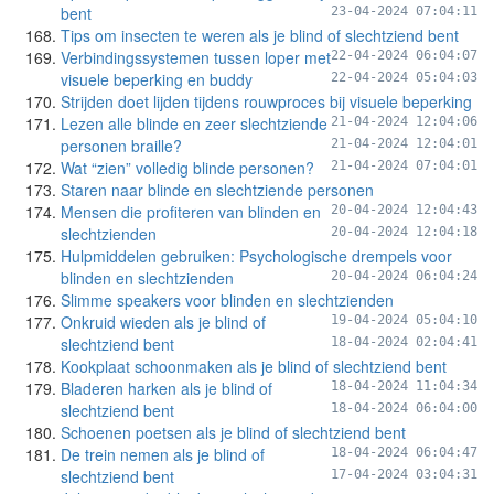
bent
23-04-2024 07:04:11
Tips om insecten te weren als je blind of slechtziend bent
Verbindingssystemen tussen loper met
22-04-2024 06:04:07
visuele beperking en buddy
22-04-2024 05:04:03
Strijden doet lijden tijdens rouwproces bij visuele beperking
Lezen alle blinde en zeer slechtziende
21-04-2024 12:04:06
personen braille?
21-04-2024 12:04:01
Wat “zien” volledig blinde personen?
21-04-2024 07:04:01
Staren naar blinde en slechtziende personen
Mensen die profiteren van blinden en
20-04-2024 12:04:43
slechtzienden
20-04-2024 12:04:18
Hulpmiddelen gebruiken: Psychologische drempels voor
blinden en slechtzienden
20-04-2024 06:04:24
Slimme speakers voor blinden en slechtzienden
Onkruid wieden als je blind of
19-04-2024 05:04:10
slechtziend bent
18-04-2024 02:04:41
Kookplaat schoonmaken als je blind of slechtziend bent
Bladeren harken als je blind of
18-04-2024 11:04:34
slechtziend bent
18-04-2024 06:04:00
Schoenen poetsen als je blind of slechtziend bent
De trein nemen als je blind of
18-04-2024 06:04:47
slechtziend bent
17-04-2024 03:04:31