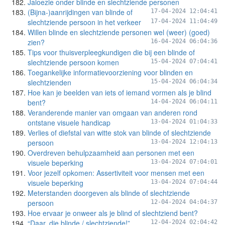
Jaloezie onder blinde en slechtziende personen
(Bijna-)aanrijdingen van blinde of
17-04-2024 12:04:41
slechtziende persoon in het verkeer
17-04-2024 11:04:49
Willen blinde en slechtziende personen wel (weer) (goed)
zien?
16-04-2024 06:04:36
Tips voor thuisverpleegkundigen die bij een blinde of
slechtziende persoon komen
15-04-2024 07:04:41
Toegankelijke informatievoorziening voor blinden en
slechtzienden
15-04-2024 06:04:34
Hoe kan je beelden van iets of iemand vormen als je blind
bent?
14-04-2024 06:04:11
Veranderende manier van omgaan van anderen rond
ontstane visuele handicap
13-04-2024 01:04:33
Verlies of diefstal van witte stok van blinde of slechtziende
persoon
13-04-2024 12:04:13
Overdreven behulpzaamheid aan personen met een
visuele beperking
13-04-2024 07:04:01
Voor jezelf opkomen: Assertiviteit voor mensen met een
visuele beperking
13-04-2024 07:04:44
Meterstanden doorgeven als blinde of slechtziende
persoon
12-04-2024 04:04:37
Hoe ervaar je onweer als je blind of slechtziend bent?
“Daar, die blinde / slechtziende!”
12-04-2024 02:04:42