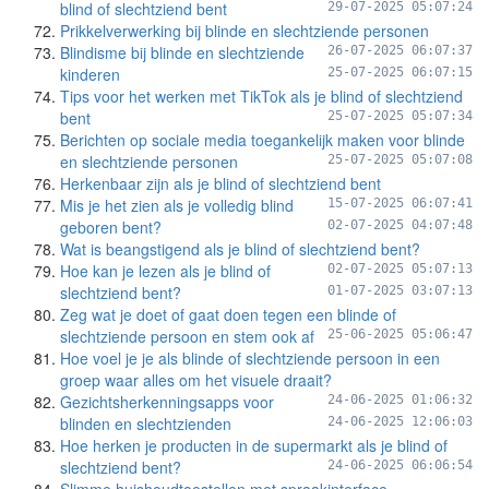
blind of slechtziend bent
29-07-2025 05:07:24
Prikkelverwerking bij blinde en slechtziende personen
Blindisme bij blinde en slechtziende
26-07-2025 06:07:37
kinderen
25-07-2025 06:07:15
Tips voor het werken met TikTok als je blind of slechtziend
bent
25-07-2025 05:07:34
Berichten op sociale media toegankelijk maken voor blinde
en slechtziende personen
25-07-2025 05:07:08
Herkenbaar zijn als je blind of slechtziend bent
Mis je het zien als je volledig blind
15-07-2025 06:07:41
geboren bent?
02-07-2025 04:07:48
Wat is beangstigend als je blind of slechtziend bent?
Hoe kan je lezen als je blind of
02-07-2025 05:07:13
slechtziend bent?
01-07-2025 03:07:13
Zeg wat je doet of gaat doen tegen een blinde of
slechtziende persoon en stem ook af
25-06-2025 05:06:47
Hoe voel je je als blinde of slechtziende persoon in een
groep waar alles om het visuele draait?
Gezichtsherkenningsapps voor
24-06-2025 01:06:32
blinden en slechtzienden
24-06-2025 12:06:03
Hoe herken je producten in de supermarkt als je blind of
slechtziend bent?
24-06-2025 06:06:54