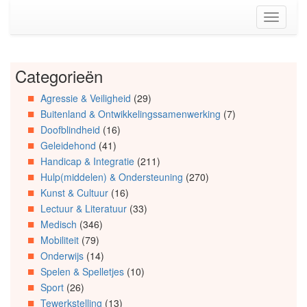
Spring
Toggle
naar
navigati
de
inhoud
(Accesskey
Categorieën
Spring
1)
naar
Spring
Agressie & Veiligheid
(29)
Artikels
naar
Buitenland & Ontwikkelingssamenwerking
(7)
Spring
de
naar
primaire
Doofblindheid
(16)
Info
zijbalk
Geleidehond
(41)
Spring
(Accesskey
Handicap & Integratie
(211)
naar
2)
Hulp(middelen) & Ondersteuning
(270)
Organisaties
Kunst & Cultuur
(16)
Spring
Lectuur & Literatuur
(33)
naar
Medisch
(346)
Social
media
Mobiliteit
(79)
Onderwijs
(14)
Spelen & Spelletjes
(10)
Sport
(26)
Tewerkstelling
(13)