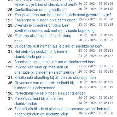
winkel als je blind of slechtziend bent?
30-05-2024 06:05:06
Contactlenzen en oogmedicatie
30-05-2024 06:05:58
Kan je wennen aan het blind of slechtziend geworden zijn?
Faalangst bij blinden en slechtzienden
29-05-2024 06:05:20
Overwin je innerlijke criticus: Leer
28-05-2024 03:05:24
jezelf waarderen, ook met een visuele beperking
Piekeren als je blind of slechtziend
28-05-2024 03:05:49
bent
28-05-2024 06:05:22
Voldoende rust nemen als je blind of slechtziend bent
Ruimtelijk bewustzijn bij blinde en
28-05-2024 05:05:18
slechtziende personen
23-05-2024 11:05:27
Appelcake bakken als je blind of slechtziend bent
Invloed van wind op mobiliteit en
21-05-2024 06:05:57
oriëntatie bij blinden en slechtzienden
20-05-2024 01:05:35
Emotionele uitputting bij blinden en slechtzienden
Gevoelens van ontoereikendheid bij
20-05-2024 12:05:55
blinden en slechtzienden
20-05-2024 05:05:19
Perfectionisme bij blinden en slechtzienden
Prikkelbaarheid bij blinden en
20-05-2024 05:05:10
slechtzienden
18-05-2024 12:05:41
Zichzelf als blinde of slechtziende persoon vergelijken met
andere blinden en slechtzienden
18-05-2024 05:05:50