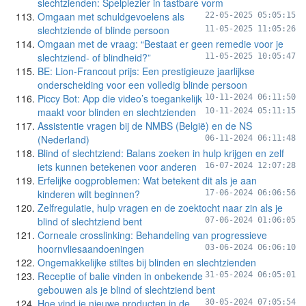
slechtzienden: Spelplezier in tastbare vorm
Omgaan met schuldgevoelens als
22-05-2025 05:05:15
slechtziende of blinde persoon
11-05-2025 11:05:26
Omgaan met de vraag: “Bestaat er geen remedie voor je
slechtziend- of blindheid?”
11-05-2025 10:05:47
BE: Lion-Francout prijs: Een prestigieuze jaarlijkse
onderscheiding voor een volledig blinde persoon
Piccy Bot: App die video’s toegankelijk
10-11-2024 06:11:50
maakt voor blinden en slechtzienden
10-11-2024 05:11:15
Assistentie vragen bij de NMBS (België) en de NS
(Nederland)
06-11-2024 06:11:48
Blind of slechtziend: Balans zoeken in hulp krijgen en zelf
iets kunnen betekenen voor anderen
16-07-2024 12:07:28
Erfelijke oogproblemen: Wat betekent dit als je aan
kinderen wilt beginnen?
17-06-2024 06:06:56
Zelfregulatie, hulp vragen en de zoektocht naar zin als je
blind of slechtziend bent
07-06-2024 01:06:05
Corneale crosslinking: Behandeling van progressieve
hoornvliesaandoeningen
03-06-2024 06:06:10
Ongemakkelijke stiltes bij blinden en slechtzienden
Receptie of balie vinden in onbekende
31-05-2024 06:05:01
gebouwen als je blind of slechtziend bent
Hoe vind je nieuwe producten in de
30-05-2024 07:05:54