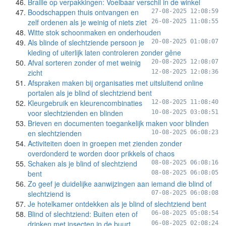
Braille op verpakkingen: Voelbaar verschil in de winkel
Boodschappen thuis ontvangen en
27-08-2025 12:08:59
zelf ordenen als je weinig of niets ziet
26-08-2025 11:08:55
Witte stok schoonmaken en onderhouden
Als blinde of slechtziende persoon je
20-08-2025 01:08:07
kleding of uiterlijk laten controleren zonder gêne
Afval sorteren zonder of met weinig
20-08-2025 12:08:07
zicht
12-08-2025 12:08:36
Afspraken maken bij organisaties met uitsluitend online
portalen als je blind of slechtziend bent
Kleurgebruik en kleurencombinaties
12-08-2025 11:08:40
voor slechtzienden en blinden
10-08-2025 03:08:51
Brieven en documenten toegankelijk maken voor blinden
en slechtzienden
10-08-2025 06:08:23
Activiteiten doen in groepen met zienden zonder
overdonderd te worden door prikkels of chaos
Schaken als je blind of slechtziend
08-08-2025 06:08:16
bent
08-08-2025 06:08:05
Zo geef je duidelijke aanwijzingen aan iemand die blind of
slechtziend is
07-08-2025 06:08:08
Je hotelkamer ontdekken als je blind of slechtziend bent
Blind of slechtziend: Buiten eten of
06-08-2025 05:08:54
drinken met insecten in de buurt
06-08-2025 02:08:24