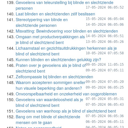
Gevoelens van teleurstelling bij blinde en slechtziende
personen
17-05-2024 06:05:52
Laat blinden en slechtzienden zélf beslissen
Stereotypering van blinde en
15-05-2024 06:05:04
slechtziende personen
14-05-2024 06:05:06
Misvatting: Bewindvoering voor blinden en slechtzienden
Omgaan met productverpakkingen als
14-05-2024 06:05:51
je blind of slechtziend bent
13-05-2024 06:05:26
Lichaamstaal en gezichtsuitdrukkingen herkennen als je
blind of slechtziend bent
10-05-2024 07:05:58
Kunnen blinden en slechtzienden gelukkig zijn?
Praten over je gevoelens als je blind of
09-05-2024 11:05:15
slechtziend bent
09-05-2024 07:05:11
Zelfcompassie bij blinden en slechtzienden
Waarom accepteren sommigen sneller
09-05-2024 07:05:20
hun visuele beperking dan anderen?
09-05-2024 06:05:25
Onvoorspelbaarheid en onzekerheid van oogproblemen
Gevoelens van waardeloosheid als je
07-05-2024 05:05:31
blind of slechtziend bent
07-05-2024 06:05:43
Gevoelens van wanhoop als je blind of slechtziend bent
Bang om met blinde of slechtziende
07-05-2024 06:05:36
mensen om te gaan
06-05-2024 06:05:11
04-05-2024 06:05:13