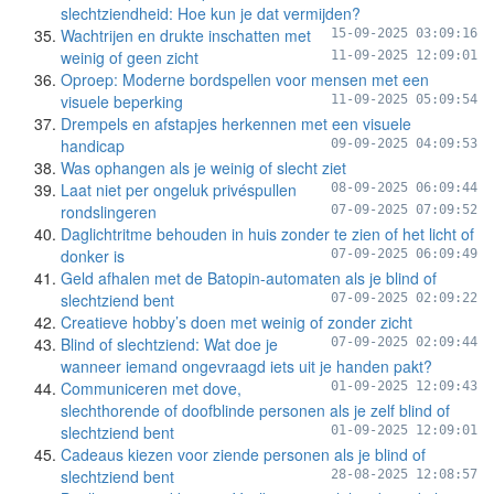
slechtziendheid: Hoe kun je dat vermijden?
Wachtrijen en drukte inschatten met
15-09-2025 03:09:16
weinig of geen zicht
11-09-2025 12:09:01
Oproep: Moderne bordspellen voor mensen met een
visuele beperking
11-09-2025 05:09:54
Drempels en afstapjes herkennen met een visuele
handicap
09-09-2025 04:09:53
Was ophangen als je weinig of slecht ziet
Laat niet per ongeluk privéspullen
08-09-2025 06:09:44
rondslingeren
07-09-2025 07:09:52
Daglichtritme behouden in huis zonder te zien of het licht of
donker is
07-09-2025 06:09:49
Geld afhalen met de Batopin-automaten als je blind of
slechtziend bent
07-09-2025 02:09:22
Creatieve hobby’s doen met weinig of zonder zicht
Blind of slechtziend: Wat doe je
07-09-2025 02:09:44
wanneer iemand ongevraagd iets uit je handen pakt?
Communiceren met dove,
01-09-2025 12:09:43
slechthorende of doofblinde personen als je zelf blind of
slechtziend bent
01-09-2025 12:09:01
Cadeaus kiezen voor ziende personen als je blind of
slechtziend bent
28-08-2025 12:08:57