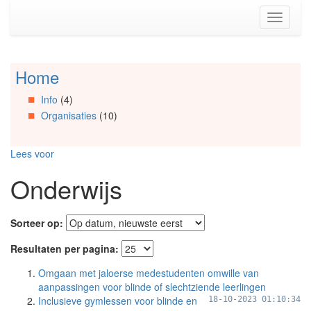
Spring
Toggle
naar
navigati
de
inhoud
(Accesskey
Home
Spring
1)
naar
Spring
Info
(4)
Artikels
naar
Organisaties
(10)
Spring
de
naar
primaire
Info
zijbalk
Lees voor
Spring
(Accesskey
naar
2)
Onderwijs
Organisaties
Spring
naar
Sorteer op:
Social
media
Resultaten per pagina:
Omgaan met jaloerse medestudenten omwille van
aanpassingen voor blinde of slechtziende leerlingen
Inclusieve gymlessen voor blinde en
18-10-2023 01:10:34