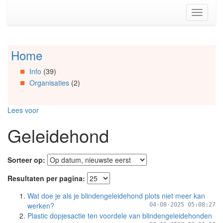
Spring
Toggle
naar
navigati
de
inhoud
(Accesskey
Home
Spring
1)
naar
Spring
Info
(39)
Artikels
naar
Organisaties
(2)
Spring
de
naar
primaire
Info
zijbalk
Lees voor
Spring
(Accesskey
naar
2)
Geleidehond
Organisaties
Spring
naar
Sorteer op:
Social
media
Resultaten per pagina:
Wat doe je als je blindengeleidehond plots niet meer kan
werken?
04-08-2025 05:08:27
Plastic dopjesactie ten voordele van blindengeleidehonden