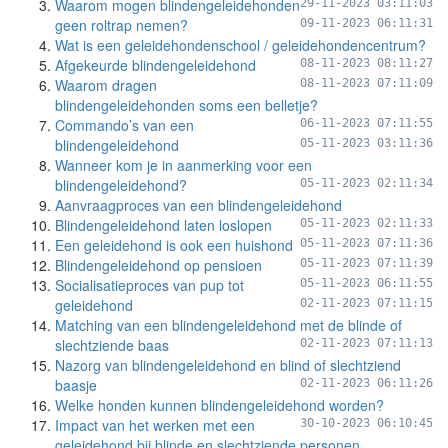
Waarom mogen blindengeleidehonden
29-11-2023 03:11:03
geen roltrap nemen?
09-11-2023 06:11:31
Wat is een geleidehondenschool / geleidehondencentrum?
Afgekeurde blindengeleidehond
08-11-2023 08:11:27
Waarom dragen
08-11-2023 07:11:09
blindengeleidehonden soms een belletje?
Commando’s van een
06-11-2023 07:11:55
blindengeleidehond
05-11-2023 03:11:36
Wanneer kom je in aanmerking voor een
blindengeleidehond?
05-11-2023 02:11:34
Aanvraagproces van een blindengeleidehond
Blindengeleidehond laten loslopen
05-11-2023 02:11:33
Een geleidehond is ook een huishond
05-11-2023 07:11:36
Blindengeleidehond op pensioen
05-11-2023 07:11:39
Socialisatieproces van pup tot
05-11-2023 06:11:55
geleidehond
02-11-2023 07:11:15
Matching van een blindengeleidehond met de blinde of
slechtziende baas
02-11-2023 07:11:13
Nazorg van blindengeleidehond en blind of slechtziend
baasje
02-11-2023 06:11:26
Welke honden kunnen blindengeleidehond worden?
Impact van het werken met een
30-10-2023 06:10:45
geleidehond bij blinde en slechtziende personen