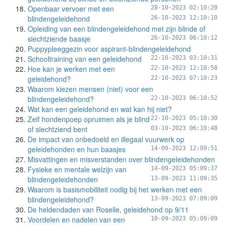
Openbaar vervoer met een
28-10-2023 02:10:20
blindengeleidehond
26-10-2023 12:10:10
Opleiding van een blindengeleidehond met zijn blinde of
slechtziende baasje
26-10-2023 06:10:12
Puppypleeggezin voor aspirant-blindengeleidehond
Schooltraining van een geleidehond
22-10-2023 03:10:31
Hoe kan je werken met een
22-10-2023 12:10:58
geleidehond?
22-10-2023 07:10:23
Waarom kiezen mensen (niet) voor een
blindengeleidehond?
22-10-2023 06:10:52
Wat kan een geleidehond en wat kan hij niet?
Zelf hondenpoep opruimen als je blind
22-10-2023 05:10:30
of slechtziend bent
03-10-2023 06:10:48
De impact van onbedoeld en illegaal vuurwerk op
geleidehonden en hun baasjes
14-09-2023 12:09:51
Misvattingen en misverstanden over blindengeleidehonden
Fysieke en mentale welzijn van
14-09-2023 05:09:37
blindengeleidehonden
13-09-2023 11:09:35
Waarom is basismobiliteit nodig bij het werken met een
blindengeleidehond?
13-09-2023 07:09:09
De heldendaden van Roselle, geleidehond op 9/11
Voordelen en nadelen van een
10-09-2023 05:09:09