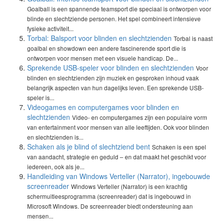
Goalball is een spannende teamsport die speciaal is ontworpen voor
blinde en slechtziende personen. Het spel combineert intensieve
fysieke activiteit...
Torbal: Balsport voor blinden en slechtzienden
Torbal is naast
goalbal en showdown een andere fascinerende sport die is
ontworpen voor mensen met een visuele handicap. De...
Sprekende USB-speler voor blinden en slechtzienden
Voor
blinden en slechtzienden zijn muziek en gesproken inhoud vaak
belangrijk aspecten van hun dagelijks leven. Een sprekende USB-
speler is...
Videogames en computergames voor blinden en
slechtzienden
Video- en computergames zijn een populaire vorm
van entertainment voor mensen van alle leeftijden. Ook voor blinden
en slechtzienden is...
Schaken als je blind of slechtziend bent
Schaken is een spel
van aandacht, strategie en geduld – en dat maakt het geschikt voor
iedereen, ook als je...
Handleiding van Windows Verteller (Narrator), ingebouwde
screenreader
Windows Verteller (Narrator) is een krachtig
schermuitleesprogramma (screenreader) dat is ingebouwd in
Microsoft Windows. De screenreader biedt ondersteuning aan
mensen...