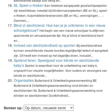
slechtziende baasje zich veilig en...
NL Speel-o-theken
Een heleboel aangepaste gezelschapsspelen
zijn beschikbaar, meestal bij blindennazorgwerken (BE en NL), speel-
o-theken, hulpmiddelenleveranciers (BE en NL), verenigingen, …:
Dammen,...
Blind of slechtziend: Hoe kan je je oriënteren in een nieuw
schoolgebouw?
Het begin van een nieuw schooljaar is altijd een
spannende en zenuwslopende tijd. Als je blind of slechtziend bent
en...
Invloed van slechtziendheid op sporten
Bij slechtziendheid
kunnen verschillende visuele functies tegelijkertijd defect of aangetast
zijn. Dit heeft een invloed op het dagelijks leven, inclusief...
Spelend leren: Speelgoed voor blinde en slechtziende
baby’s
Spelen is essentieel voor de ontwikkeling van baby’s,
ongeacht hun visuele mogelijkheden. Voor ouders en verzorgers van
blinde en slechtziende...
Organisaties
Buitenland & Ontwikkelingssamenwerking BE
Buitenland & Ontwikkelingssamenwerking rond blinden en
slechtzienden NL Buitenland & Ontwikkelingssamenwerking rond
blinden en slechtzienden Doofblindheid...
Sorteer op: