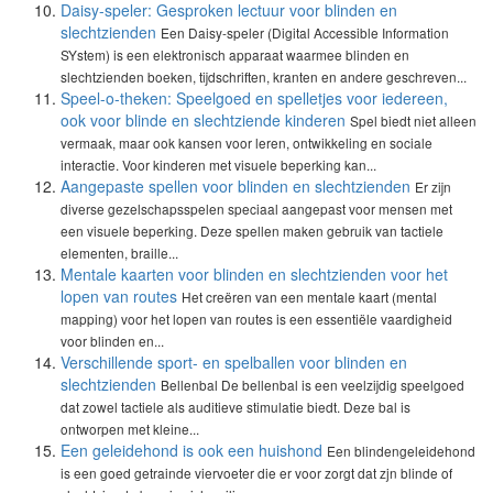
Daisy-speler: Gesproken lectuur voor blinden en
slechtzienden
Een Daisy-speler (Digital Accessible Information
SYstem) is een elektronisch apparaat waarmee blinden en
slechtzienden boeken, tijdschriften, kranten en andere geschreven...
Speel-o-theken: Speelgoed en spelletjes voor iedereen,
ook voor blinde en slechtziende kinderen
Spel biedt niet alleen
vermaak, maar ook kansen voor leren, ontwikkeling en sociale
interactie. Voor kinderen met visuele beperking kan...
Aangepaste spellen voor blinden en slechtzienden
Er zijn
diverse gezelschapsspelen speciaal aangepast voor mensen met
een visuele beperking. Deze spellen maken gebruik van tactiele
elementen, braille...
Mentale kaarten voor blinden en slechtzienden voor het
lopen van routes
Het creëren van een mentale kaart (mental
mapping) voor het lopen van routes is een essentiële vaardigheid
voor blinden en...
Verschillende sport- en spelballen voor blinden en
slechtzienden
Bellenbal De bellenbal is een veelzijdig speelgoed
dat zowel tactiele als auditieve stimulatie biedt. Deze bal is
ontworpen met kleine...
Een geleidehond is ook een huishond
Een blindengeleidehond
is een goed getrainde viervoeter die er voor zorgt dat zjn blinde of