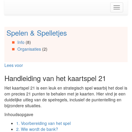
Spring
Toggle
naar
navigati
de
inhoud
(Accesskey
Spelen & Spelletjes
Spring
1)
naar
Spring
Info
(8)
Artikels
naar
Organisaties
(2)
Spring
de
naar
primaire
Info
zijbalk
Lees voor
Spring
(Accesskey
naar
2)
Handleiding van het kaartspel 21
Organisaties
Spring
Het kaartspel 21 is een leuk en strategisch spel waarbij het doel is
naar
om precies 21 punten te behalen met je kaarten. Hier vind je een
Social
duidelijke uitleg van de spelregels, inclusief de puntentelling en
media
bijzondere situaties.
Inhoudsopgave
1.
Voorbereiding van het spel
2.
Wie wordt de bank?