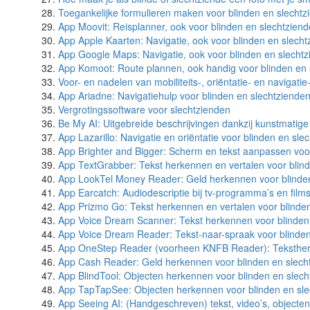
Toegankelijke formulieren maken voor blinden en slechtz
App Moovit: Reisplanner, ook voor blinden en slechtzien
App Apple Kaarten: Navigatie, ook voor blinden en slech
App Google Maps: Navigatie, ook voor blinden en slecht
App Komoot: Route plannen, ook handig voor blinden en 
Voor- en nadelen van mobiliteits-, oriëntatie- en navigati
App Ariadne: Navigatiehulp voor blinden en slechtziende
Vergrotingssoftware voor slechtzienden
Be My AI: Uitgebreide beschrijvingen dankzij kunstmatige i
App Lazarillo: Navigatie en oriëntatie voor blinden en sle
App Brighter and Bigger: Scherm en tekst aanpassen voo
App TextGrabber: Tekst herkennen en vertalen voor blin
App LookTel Money Reader: Geld herkennen voor blinden
App Earcatch: Audiodescriptie bij tv-programma’s en film
App Prizmo Go: Tekst herkennen en vertalen voor blinde
App Voice Dream Scanner: Tekst herkennen voor blinden
App Voice Dream Reader: Tekst-naar-spraak voor blinden
App OneStep Reader (voorheen KNFB Reader): Tekstherk
App Cash Reader: Geld herkennen voor blinden en slech
App BlindTool: Objecten herkennen voor blinden en slec
App TapTapSee: Objecten herkennen voor blinden en sle
App Seeing AI: (Handgeschreven) tekst, video’s, objecte