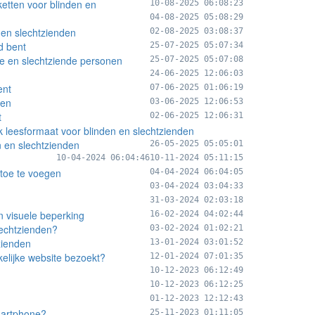
ketten voor blinden en
10-08-2025 06:08:23
04-08-2025 05:08:29
n en slechtzienden
02-08-2025 03:08:37
d bent
25-07-2025 05:07:34
de en slechtziende personen
25-07-2025 05:07:08
24-06-2025 12:06:03
ent
07-06-2025 01:06:19
den
03-06-2025 12:06:53
t
02-06-2025 12:06:31
 leesformaat voor blinden en slechtzienden
n en slechtzienden
26-05-2025 05:05:01
10-04-2024 06:04:46
10-11-2024 05:11:15
 toe te voegen
04-04-2024 06:04:05
03-04-2024 03:04:33
31-03-2024 02:03:18
n visuele beperking
16-02-2024 04:02:44
slechtzienden?
03-02-2024 01:02:21
zienden
13-01-2024 03:01:52
kelijke website bezoekt?
12-01-2024 07:01:35
10-12-2023 06:12:49
10-12-2023 06:12:25
01-12-2023 12:12:43
smartphone?
25-11-2023 01:11:05