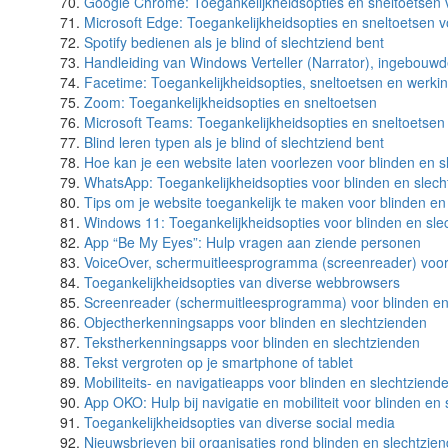
Google Chrome: Toegankelijkheidsopties en sneltoetsen 
Microsoft Edge: Toegankelijkheidsopties en sneltoetsen v
Spotify bedienen als je blind of slechtziend bent
Handleiding van Windows Verteller (Narrator), ingebouw
Facetime: Toegankelijkheidsopties, sneltoetsen en werki
Zoom: Toegankelijkheidsopties en sneltoetsen
Microsoft Teams: Toegankelijkheidsopties en sneltoetsen
Blind leren typen als je blind of slechtziend bent
Hoe kan je een website laten voorlezen voor blinden en 
WhatsApp: Toegankelijkheidsopties voor blinden en slec
Tips om je website toegankelijk te maken voor blinden en
Windows 11: Toegankelijkheidsopties voor blinden en sle
App “Be My Eyes”: Hulp vragen aan ziende personen
VoiceOver, schermuitleesprogramma (screenreader) voor
Toegankelijkheidsopties van diverse webbrowsers
Screenreader (schermuitleesprogramma) voor blinden en
Objectherkenningsapps voor blinden en slechtzienden
Tekstherkenningsapps voor blinden en slechtzienden
Tekst vergroten op je smartphone of tablet
Mobiliteits- en navigatieapps voor blinden en slechtziend
App OKO: Hulp bij navigatie en mobiliteit voor blinden en
Toegankelijkheidsopties van diverse social media
Nieuwsbrieven bij organisaties rond blinden en slechtzie