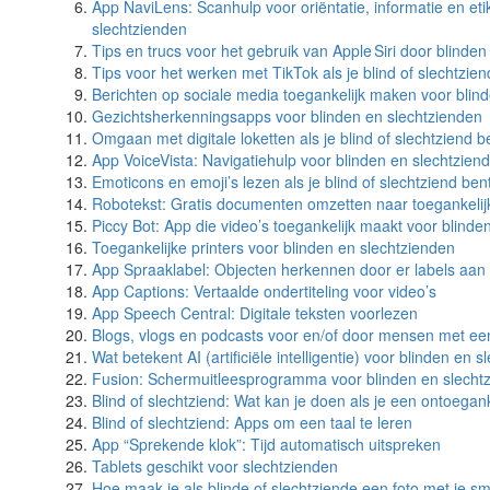
App NaviLens: Scanhulp voor oriëntatie, informatie en eti
slechtzienden
Tips en trucs voor het gebruik van Apple Siri door blinde
Tips voor het werken met TikTok als je blind of slechtzien
Berichten op sociale media toegankelijk maken voor blin
Gezichtsherkenningsapps voor blinden en slechtzienden
Omgaan met digitale loketten als je blind of slechtziend b
App VoiceVista: Navigatiehulp voor blinden en slechtzien
Emoticons en emoji’s lezen als je blind of slechtziend ben
Robotekst: Gratis documenten omzetten naar toegankelijk
Piccy Bot: App die video’s toegankelijk maakt voor blinde
Toegankelijke printers voor blinden en slechtzienden
App Spraaklabel: Objecten herkennen door er labels aan
App Captions: Vertaalde ondertiteling voor video’s
App Speech Central: Digitale teksten voorlezen
Blogs, vlogs en podcasts voor en/of door mensen met ee
Wat betekent AI (artificiële intelligentie) voor blinden en 
Fusion: Schermuitleesprogramma voor blinden en slecht
Blind of slechtziend: Wat kan je doen als je een ontoegan
Blind of slechtziend: Apps om een taal te leren
App “Sprekende klok”: Tijd automatisch uitspreken
Tablets geschikt voor slechtzienden
Hoe maak je als blinde of slechtziende een foto met je 