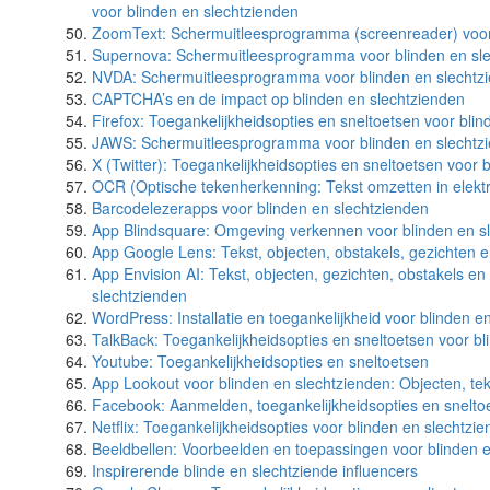
voor blinden en slechtzienden
ZoomText: Schermuitleesprogramma (screenreader) voor
Supernova: Schermuitleesprogramma voor blinden en sl
NVDA: Schermuitleesprogramma voor blinden en slechtz
CAPTCHA’s en de impact op blinden en slechtzienden
Firefox: Toegankelijkheidsopties en sneltoetsen voor bli
JAWS: Schermuitleesprogramma voor blinden en slechtz
X (Twitter): Toegankelijkheidsopties en sneltoetsen voor 
OCR (Optische tekenherkenning: Tekst omzetten in elekt
Barcodelezerapps voor blinden en slechtzienden
App Blindsquare: Omgeving verkennen voor blinden en s
App Google Lens: Tekst, objecten, obstakels, gezichten 
App Envision AI: Tekst, objecten, gezichten, obstakels e
slechtzienden
WordPress: Installatie en toegankelijkheid voor blinden e
TalkBack: Toegankelijkheidsopties en sneltoetsen voor bl
Youtube: Toegankelijkheidsopties en sneltoetsen
App Lookout voor blinden en slechtzienden: Objecten, t
Facebook: Aanmelden, toegankelijkheidsopties en sneltoe
Netflix: Toegankelijkheidsopties voor blinden en slechtzi
Beeldbellen: Voorbeelden en toepassingen voor blinden 
Inspirerende blinde en slechtziende influencers