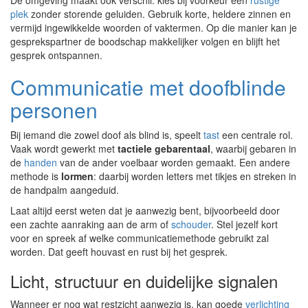
De omgeving maakt ook verschil: kies bij voorkeur een
rustige
plek
zonder storende geluiden. Gebruik korte, heldere zinnen en
vermijd ingewikkelde woorden of vaktermen. Op die manier kan je
gesprekspartner de boodschap makkelijker volgen en blijft het
gesprek ontspannen.
Communicatie met doofblinde
personen
Bij iemand die zowel doof als blind is, speelt
tast
een centrale rol.
Vaak wordt gewerkt met
tactiele gebarentaal
, waarbij gebaren in
de
handen
van de ander voelbaar worden gemaakt. Een andere
methode is
lormen
: daarbij worden letters met tikjes en streken in
de handpalm aangeduid.
Laat altijd eerst weten dat je aanwezig bent, bijvoorbeeld door
een zachte aanraking aan de arm of
schouder
. Stel jezelf kort
voor en spreek af welke communicatiemethode gebruikt zal
worden. Dat geeft houvast en rust bij het gesprek.
Licht, structuur en duidelijke signalen
Wanneer er nog wat restzicht aanwezig is, kan goede
verlichting