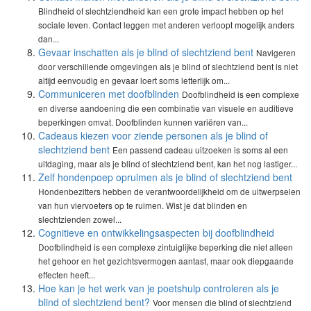
Blindheid of slechtziendheid kan een grote impact hebben op het
sociale leven. Contact leggen met anderen verloopt mogelijk anders
dan...
Gevaar inschatten als je blind of slechtziend bent
Navigeren
door verschillende omgevingen als je blind of slechtziend bent is niet
altijd eenvoudig en gevaar loert soms letterlijk om...
Communiceren met doofblinden
Doofblindheid is een complexe
en diverse aandoening die een combinatie van visuele en auditieve
beperkingen omvat. Doofblinden kunnen variëren van...
Cadeaus kiezen voor ziende personen als je blind of
slechtziend bent
Een passend cadeau uitzoeken is soms al een
uitdaging, maar als je blind of slechtziend bent, kan het nog lastiger...
Zelf hondenpoep opruimen als je blind of slechtziend bent
Hondenbezitters hebben de verantwoordelijkheid om de uitwerpselen
van hun viervoeters op te ruimen. Wist je dat blinden en
slechtzienden zowel...
Cognitieve en ontwikkelingsaspecten bij doofblindheid
Doofblindheid is een complexe zintuiglijke beperking die niet alleen
het gehoor en het gezichtsvermogen aantast, maar ook diepgaande
effecten heeft...
Hoe kan je het werk van je poetshulp controleren als je
blind of slechtziend bent?
Voor mensen die blind of slechtziend