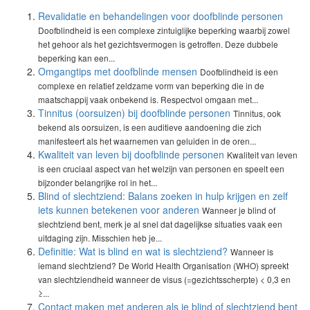
Revalidatie en behandelingen voor doofblinde personen
Doofblindheid is een complexe zintuiglijke beperking waarbij zowel
het gehoor als het gezichtsvermogen is getroffen. Deze dubbele
beperking kan een...
Omgangtips met doofblinde mensen
Doofblindheid is een
complexe en relatief zeldzame vorm van beperking die in de
maatschappij vaak onbekend is. Respectvol omgaan met...
Tinnitus (oorsuizen) bij doofblinde personen
Tinnitus, ook
bekend als oorsuizen, is een auditieve aandoening die zich
manifesteert als het waarnemen van geluiden in de oren...
Kwaliteit van leven bij doofblinde personen
Kwaliteit van leven
is een cruciaal aspect van het welzijn van personen en speelt een
bijzonder belangrijke rol in het...
Blind of slechtziend: Balans zoeken in hulp krijgen en zelf
iets kunnen betekenen voor anderen
Wanneer je blind of
slechtziend bent, merk je al snel dat dagelijkse situaties vaak een
uitdaging zijn. Misschien heb je...
Definitie: Wat is blind en wat is slechtziend?
Wanneer is
iemand slechtziend? De World Health Organisation (WHO) spreekt
van slechtziendheid wanneer de visus (=gezichtsscherpte) < 0,3 en
≥...
Contact maken met anderen als je blind of slechtziend bent