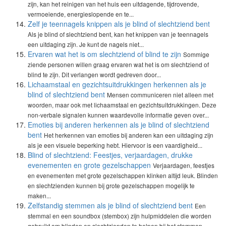
zijn, kan het reinigen van het huis een uitdagende, tijdrovende,
vermoeiende, energieslopende en te...
Zelf je teennagels knippen als je blind of slechtziend bent
Als je blind of slechtziend bent, kan het knippen van je teennagels
een uitdaging zijn. Je kunt de nagels niet...
Ervaren wat het is om slechtziend of blind te zijn
Sommige
ziende personen willen graag ervaren wat het is om slechtziend of
blind te zijn. Dit verlangen wordt gedreven door...
Lichaamstaal en gezichtsuitdrukkingen herkennen als je
blind of slechtziend bent
Mensen communiceren niet alleen met
woorden, maar ook met lichaamstaal en gezichtsuitdrukkingen. Deze
non-verbale signalen kunnen waardevolle informatie geven over...
Emoties bij anderen herkennen als je blind of slechtziend
bent
Het herkennen van emoties bij anderen kan een uitdaging zijn
als je een visuele beperking hebt. Hiervoor is een vaardigheid...
Blind of slechtziend: Feestjes, verjaardagen, drukke
evenementen en grote gezelschappen
Verjaardagen, feestjes
en evenementen met grote gezelschappen klinken altijd leuk. Blinden
en slechtzienden kunnen bij grote gezelschappen mogelijk te
maken...
Zelfstandig stemmen als je blind of slechtziend bent
Een
stemmal en een soundbox (stembox) zijn hulpmiddelen die worden
gebruikt om blinden en slechtzienden te helpen bij het stemmen...