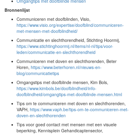
Omgangtips met doofblinde mensen
Bronnenlijst
Communiceren met doofblinden, Visio,
https://www.visio.org/expertise/doofblind/communiceren-
met-mensen-met-doofblindheid/
Communicatie en slechthorendheid, Stichting Hoormij,
https://www.stichtinghoormij.nl/items/nl-nl/tips/voor-
leden/communicatie-en-slechthorendheid
Communiceren met doven en slechthorenden, Beter
Horen,
https://www.beterhoren.nl/nieuws-en-
blog/communicatietips
Omgangstips met doofblinde mensen, Kim Bols,
https://www.kimbols.be/doofblindheid/info-
doofblindheid/omgangtips-met-doofblinde-mensen.html
Tips om te communiceren met doven en slechthorenden,
VAPH,
https://www.vaph.be/tips-om-te-communiceren-met-
doven-en-slechthorenden
Tips voor goed contact met mensen met een visuele
beperking, Kennisplein Gehandicaptensector,