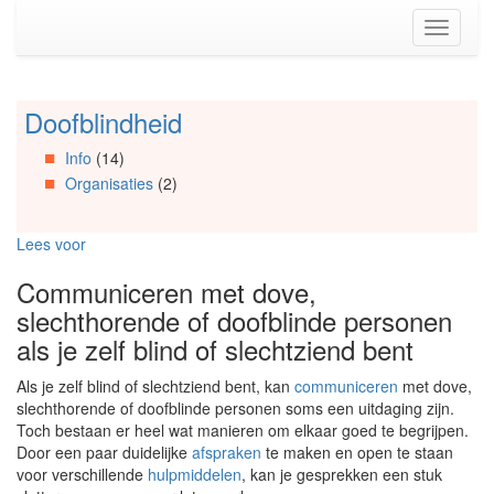
Spring
Toggle
naar
navigati
de
inhoud
(Accesskey
Doofblindheid
Spring
1)
naar
Spring
Info
(14)
Artikels
naar
Organisaties
(2)
Spring
de
naar
primaire
Info
zijbalk
Lees voor
Spring
(Accesskey
naar
2)
Communiceren met dove,
Organisaties
slechthorende of doofblinde personen
Spring
naar
als je zelf blind of slechtziend bent
Social
media
Als je zelf blind of slechtziend bent, kan
communiceren
met dove,
slechthorende of doofblinde personen soms een uitdaging zijn.
Toch bestaan er heel wat manieren om elkaar goed te begrijpen.
Door een paar duidelijke
afspraken
te maken en open te staan
voor verschillende
hulpmiddelen
, kan je gesprekken een stuk