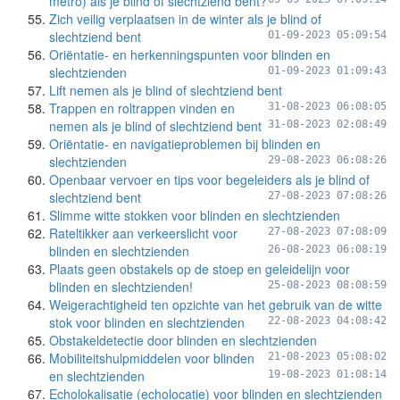
metro) als je blind of slechtziend bent?
Zich veilig verplaatsen in de winter als je blind of
slechtziend bent
01-09-2023 05:09:54
Oriëntatie- en herkenningspunten voor blinden en
slechtzienden
01-09-2023 01:09:43
Lift nemen als je blind of slechtziend bent
Trappen en roltrappen vinden en
31-08-2023 06:08:05
nemen als je blind of slechtziend bent
31-08-2023 02:08:49
Oriëntatie- en navigatieproblemen bij blinden en
slechtzienden
29-08-2023 06:08:26
Openbaar vervoer en tips voor begeleiders als je blind of
slechtziend bent
27-08-2023 07:08:26
Slimme witte stokken voor blinden en slechtzienden
Rateltikker aan verkeerslicht voor
27-08-2023 07:08:09
blinden en slechtzienden
26-08-2023 06:08:19
Plaats geen obstakels op de stoep en geleidelijn voor
blinden en slechtzienden!
25-08-2023 08:08:59
Weigerachtigheid ten opzichte van het gebruik van de witte
stok voor blinden en slechtzienden
22-08-2023 04:08:42
Obstakeldetectie door blinden en slechtzienden
Mobiliteitshulpmiddelen voor blinden
21-08-2023 05:08:02
en slechtzienden
19-08-2023 01:08:14
Echolokalisatie (echolocatie) voor blinden en slechtzienden