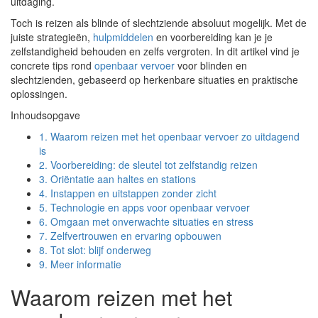
uitdaging.
Toch is reizen als blinde of slechtziende absoluut mogelijk. Met de
juiste strategieën,
hulpmiddelen
en voorbereiding kan je je
zelfstandigheid behouden en zelfs vergroten. In dit artikel vind je
concrete tips rond
openbaar vervoer
voor blinden en
slechtzienden, gebaseerd op herkenbare situaties en praktische
oplossingen.
Inhoudsopgave
1.
Waarom reizen met het openbaar vervoer zo uitdagend
is
2.
Voorbereiding: de sleutel tot zelfstandig reizen
3.
Oriëntatie aan haltes en stations
4.
Instappen en uitstappen zonder zicht
5.
Technologie en apps voor openbaar vervoer
6.
Omgaan met onverwachte situaties en stress
7.
Zelfvertrouwen en ervaring opbouwen
8.
Tot slot: blijf onderweg
9.
Meer informatie
Waarom reizen met het