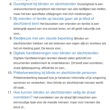
Duizeligheid bij blinden en slechtzienden
Duizeligheid is een
veelvoorkomend symptoom dat mensen van alle leeftijden kan treffen,
maar het kan specifieke uitdagingen met zich meebrengen...
Bij vrienden of familie op bezoek gaan als je blind of
slechtziend bent
Het bezoeken van vrienden en familie is een
belangrijk aspect van ons sociaal leven, en dit geldt natuurlijk ook
voor...
Kledijkeuze met een visuele beperking
Blinden en
slechtzienden hebben net als iedereen een eigen stijl en voorkeur als
het om kleding gaat. De keuze voor...
Digitale handtekeningen voor blinden en slechtzienden
Digitale handtekeningen worden steeds vaker gebruikt om
documenten elektronisch te ondertekenen. Dit biedt veel voordelen,
zoals tijdsbesparing, efficiëntie en een...
Prikkelverwerking bij blinde en slechtziende personen
Prikkelverwerking bepaalt hoe je hersenen informatie uit je omgeving
opnemen en verwerken. Voor blinde en slechtziende mensen werkt
dit vaak...
Hoe kunnen blinden en slechtzienden veilig de straat
oversteken?
Het oversteken van de straat lijkt misschien een
eenvoudige taak voor de meeste mensen, maar voor mensen die
blind of...