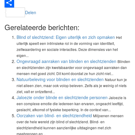
LinkedIn
Delen
Gerelateerde berichten:
Blind of slechtziend: Eigen uiterlijk en zich opmaken
Het
uiterlijk speelt een intrinsieke rol in de vorming van identiteit,
zelfwaardering en sociale interacties. Deze dimensies van het
eigen...
Ongevraagd aanraken van blinden en slechtzienden
Blinden
en slechtzienden zijn kwetsbaarder voor ongevraagd aanraken dan
mensen met goed zicht. Dit komt doordat ze hun zicht niet...
Natuurbeleving voor blinden en slechtzienden
Natuur kun je
niet alleen zien, maar ook volop beleven. Zelfs als je weinig of niets
ziet, valt er ontzettend...
Jaloezie onder blinde en slechtziende personen
Jaloezie is
een complexe emotie die iedereen kan ervaren, ongeacht leeftijd,
geslacht, afkomst of fysieke beperking. In de context van...
Oorzaken van blind- en slechtziendheid
Miljoenen mensen
over de hele wereld zijn blind of slechtziend. Blind- en
slechtziendheid kunnen aanzienlijke uitdagingen met zich
meebrengen en...