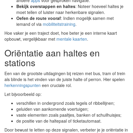
andere
apps
voor gesproken navigatie.
Bekijk overstappen en haltes
: Noteer hoeveel haltes je
moet tellen of luister naar herkenbare signalen.
Oefen de route vooraf
: Indien mogelijk samen met
iemand of via
mobiliteitstraining
.
Hoe vaker je een traject doet, hoe beter je een interne kaart
opbouwt, vergelijkbaar met
mentale kaarten
.
Oriëntatie aan haltes en
stations
Een van de grootste uitdagingen bij reizen met bus, tram of trein
als blinde is het vinden van de juiste halte of perron. Hier spelen
herkenningspunten
een cruciale rol.
Let bijvoorbeeld op:
verschillen in ondergrond zoals tegels of ribbellijnen;
geluiden van aankomende voertuigen;
vaste elementen zoals paaltjes, banken of schuilhuisjes;
de positie van de haltepaal of ticketautomaat.
Door bewust te letten op deze signalen, verbeter je je oriëntatie in