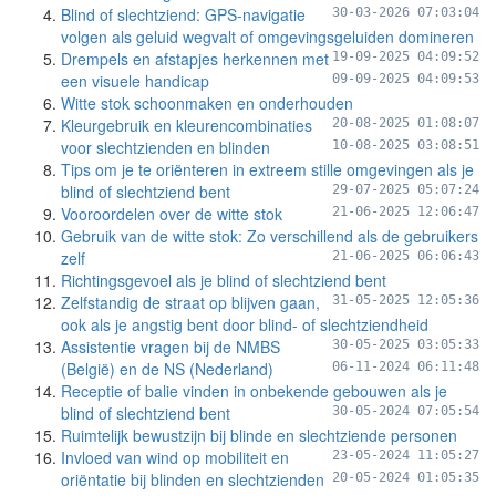
Blind of slechtziend: GPS-navigatie
30-03-2026 07:03:04
volgen als geluid wegvalt of omgevingsgeluiden domineren
Drempels en afstapjes herkennen met
19-09-2025 04:09:52
een visuele handicap
09-09-2025 04:09:53
Witte stok schoonmaken en onderhouden
Kleurgebruik en kleurencombinaties
20-08-2025 01:08:07
voor slechtzienden en blinden
10-08-2025 03:08:51
Tips om je te oriënteren in extreem stille omgevingen als je
blind of slechtziend bent
29-07-2025 05:07:24
Vooroordelen over de witte stok
21-06-2025 12:06:47
Gebruik van de witte stok: Zo verschillend als de gebruikers
zelf
21-06-2025 06:06:43
Richtingsgevoel als je blind of slechtziend bent
Zelfstandig de straat op blijven gaan,
31-05-2025 12:05:36
ook als je angstig bent door blind- of slechtziendheid
Assistentie vragen bij de NMBS
30-05-2025 03:05:33
(België) en de NS (Nederland)
06-11-2024 06:11:48
Receptie of balie vinden in onbekende gebouwen als je
blind of slechtziend bent
30-05-2024 07:05:54
Ruimtelijk bewustzijn bij blinde en slechtziende personen
Invloed van wind op mobiliteit en
23-05-2024 11:05:27
oriëntatie bij blinden en slechtzienden
20-05-2024 01:05:35