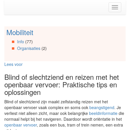
Spring
Toggle
naar
navigati
de
inhoud
(Accesskey
Mobiliteit
Spring
1)
naar
Spring
Info
(77)
Artikels
naar
Organisaties
(2)
Spring
de
naar
primaire
Info
zijbalk
Lees voor
Spring
(Accesskey
naar
2)
Blind of slechtziend en reizen met het
Organisaties
openbaar vervoer: Praktische tips en
Spring
naar
oplossingen
Social
media
Blind of slechtziend zijn maakt zelfstandig reizen met het
openbaar vervoer vaak complex en soms ook
beangstigend
. Je
verliest niet alleen zicht, maar ook belangrijke
beeldinformatie
die
normaal helpt bij het navigeren. Daardoor wordt oriëntatie in het
openbaar vervoer
, zoals een bus, tram of trein nemen, een extra