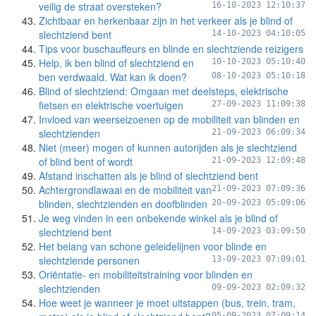
veilig de straat oversteken?
16-10-2023 12:10:37
Zichtbaar en herkenbaar zijn in het verkeer als je blind of
slechtziend bent
14-10-2023 04:10:05
Tips voor buschauffeurs en blinde en slechtziende reizigers
Help, ik ben blind of slechtziend en
10-10-2023 05:10:40
ben verdwaald. Wat kan ik doen?
08-10-2023 05:10:18
Blind of slechtziend: Omgaan met deelsteps, elektrische
fietsen en elektrische voertuigen
27-09-2023 11:09:38
Invloed van weerseizoenen op de mobiliteit van blinden en
slechtzienden
21-09-2023 06:09:34
Niet (meer) mogen of kunnen autorijden als je slechtziend
of blind bent of wordt
21-09-2023 12:09:48
Afstand inschatten als je blind of slechtziend bent
Achtergrondlawaai en de mobiliteit van
21-09-2023 07:09:36
blinden, slechtzienden en doofblinden
20-09-2023 05:09:06
Je weg vinden in een onbekende winkel als je blind of
slechtziend bent
14-09-2023 03:09:50
Het belang van schone geleidelijnen voor blinde en
slechtziende personen
13-09-2023 07:09:01
Oriëntatie- en mobiliteitstraining voor blinden en
slechtzienden
09-09-2023 02:09:32
Hoe weet je wanneer je moet uitstappen (bus, trein, tram,
05-09-2023 07:09:14