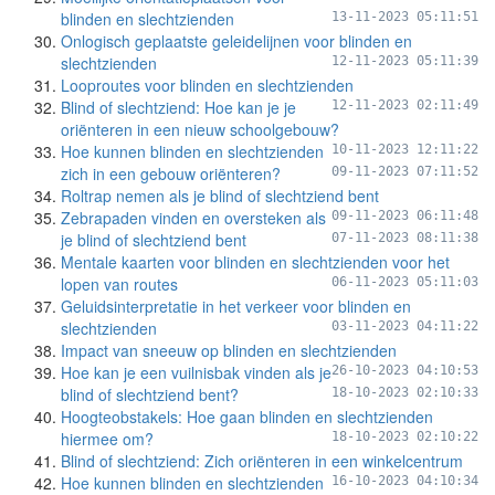
blinden en slechtzienden
13-11-2023 05:11:51
Onlogisch geplaatste geleidelijnen voor blinden en
slechtzienden
12-11-2023 05:11:39
Looproutes voor blinden en slechtzienden
Blind of slechtziend: Hoe kan je je
12-11-2023 02:11:49
oriënteren in een nieuw schoolgebouw?
Hoe kunnen blinden en slechtzienden
10-11-2023 12:11:22
zich in een gebouw oriënteren?
09-11-2023 07:11:52
Roltrap nemen als je blind of slechtziend bent
Zebrapaden vinden en oversteken als
09-11-2023 06:11:48
je blind of slechtziend bent
07-11-2023 08:11:38
Mentale kaarten voor blinden en slechtzienden voor het
lopen van routes
06-11-2023 05:11:03
Geluidsinterpretatie in het verkeer voor blinden en
slechtzienden
03-11-2023 04:11:22
Impact van sneeuw op blinden en slechtzienden
Hoe kan je een vuilnisbak vinden als je
26-10-2023 04:10:53
blind of slechtziend bent?
18-10-2023 02:10:33
Hoogteobstakels: Hoe gaan blinden en slechtzienden
hiermee om?
18-10-2023 02:10:22
Blind of slechtziend: Zich oriënteren in een winkelcentrum
Hoe kunnen blinden en slechtzienden
16-10-2023 04:10:34