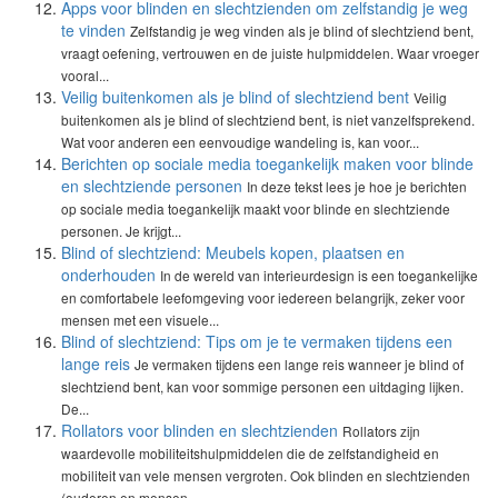
Apps voor blinden en slechtzienden om zelfstandig je weg
te vinden
Zelfstandig je weg vinden als je blind of slechtziend bent,
vraagt oefening, vertrouwen en de juiste hulpmiddelen. Waar vroeger
vooral...
Veilig buitenkomen als je blind of slechtziend bent
Veilig
buitenkomen als je blind of slechtziend bent, is niet vanzelfsprekend.
Wat voor anderen een eenvoudige wandeling is, kan voor...
Berichten op sociale media toegankelijk maken voor blinde
en slechtziende personen
In deze tekst lees je hoe je berichten
op sociale media toegankelijk maakt voor blinde en slechtziende
personen. Je krijgt...
Blind of slechtziend: Meubels kopen, plaatsen en
onderhouden
In de wereld van interieurdesign is een toegankelijke
en comfortabele leefomgeving voor iedereen belangrijk, zeker voor
mensen met een visuele...
Blind of slechtziend: Tips om je te vermaken tijdens een
lange reis
Je vermaken tijdens een lange reis wanneer je blind of
slechtziend bent, kan voor sommige personen een uitdaging lijken.
De...
Rollators voor blinden en slechtzienden
Rollators zijn
waardevolle mobiliteitshulpmiddelen die de zelfstandigheid en
mobiliteit van vele mensen vergroten. Ook blinden en slechtzienden
(ouderen en mensen...