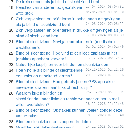
De trein nemen als je blind of slechtziend bent
Reacties van anderen op gebruik van
17-04-2024 03:04:31
witte stok
04-04-2024 03:04:18
Zich verplaatsen en oriënteren in onbekende omgevingen
als je blind of slechtziend bent
24-03-2024 07:03:11
Zich verplaatsen en oriënteren in drukke omgevingen als je
blind of slechtziend bent
17-03-2024 08:03:39
Blind of slechtziend: Navigatieproblemen in (medische)
wachtkamers
01-01-2024 04:01:46
Blind of slechtziend: Hoe vind je een lege zitplaats in het
(drukke) openbaar vervoer?
13-12-2023 08:12:32
Natuurlijke looplijnen voor blinden en slechtzienden
Hoe vind je als blinde of slechtziende
02-12-2023 01:12:28
een toilet op onbekend terrein?
29-11-2023 07:11:16
Blind of slechtziend: Hoe gebruik je een GPS-app als er
meerdere straten naar links of rechts zijn?
Waarom kijken blinden en
25-11-2023 05:11:34
slechtzienden naar links en rechts wanneer ze een straat
willen oversteken?
18-11-2023 11:11:43
Blind of slechtziend: Obstakels kunnen voelen zonder deze
aan te raken
18-11-2023 07:11:40
Blind en slechtziend en stoepen (trottoirs)
Moeilijke oriëntatieplaatsen voor
14-11-2023 07:11:02