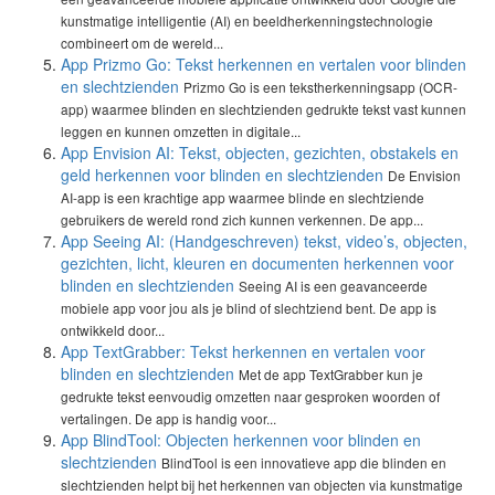
kunstmatige intelligentie (AI) en beeldherkenningstechnologie
combineert om de wereld...
App Prizmo Go: Tekst herkennen en vertalen voor blinden
en slechtzienden
Prizmo Go is een tekstherkenningsapp (OCR-
app) waarmee blinden en slechtzienden gedrukte tekst vast kunnen
leggen en kunnen omzetten in digitale...
App Envision AI: Tekst, objecten, gezichten, obstakels en
geld herkennen voor blinden en slechtzienden
De Envision
AI-app is een krachtige app waarmee blinde en slechtziende
gebruikers de wereld rond zich kunnen verkennen. De app...
App Seeing AI: (Handgeschreven) tekst, video’s, objecten,
gezichten, licht, kleuren en documenten herkennen voor
blinden en slechtzienden
Seeing AI is een geavanceerde
mobiele app voor jou als je blind of slechtziend bent. De app is
ontwikkeld door...
App TextGrabber: Tekst herkennen en vertalen voor
blinden en slechtzienden
Met de app TextGrabber kun je
gedrukte tekst eenvoudig omzetten naar gesproken woorden of
vertalingen. De app is handig voor...
App BlindTool: Objecten herkennen voor blinden en
slechtzienden
BlindTool is een innovatieve app die blinden en
slechtzienden helpt bij het herkennen van objecten via kunstmatige