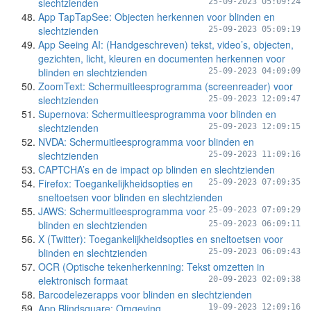
slechtzienden
25-09-2023 05:09:24
App TapTapSee: Objecten herkennen voor blinden en
slechtzienden
25-09-2023 05:09:19
App Seeing AI: (Handgeschreven) tekst, video’s, objecten,
gezichten, licht, kleuren en documenten herkennen voor
blinden en slechtzienden
25-09-2023 04:09:09
ZoomText: Schermuitleesprogramma (screenreader) voor
slechtzienden
25-09-2023 12:09:47
Supernova: Schermuitleesprogramma voor blinden en
slechtzienden
25-09-2023 12:09:15
NVDA: Schermuitleesprogramma voor blinden en
slechtzienden
25-09-2023 11:09:16
CAPTCHA’s en de impact op blinden en slechtzienden
Firefox: Toegankelijkheidsopties en
25-09-2023 07:09:35
sneltoetsen voor blinden en slechtzienden
JAWS: Schermuitleesprogramma voor
25-09-2023 07:09:29
blinden en slechtzienden
25-09-2023 06:09:11
X (Twitter): Toegankelijkheidsopties en sneltoetsen voor
blinden en slechtzienden
25-09-2023 06:09:43
OCR (Optische tekenherkenning: Tekst omzetten in
elektronisch formaat
20-09-2023 02:09:38
Barcodelezerapps voor blinden en slechtzienden
App Blindsquare: Omgeving
19-09-2023 12:09:16