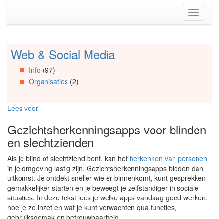
Spring
Toggle
naar
navigati
de
inhoud
(Accesskey
Web & Social Media
Spring
1)
naar
Spring
Info
(97)
Artikels
naar
Organisaties
(2)
Spring
de
naar
primaire
Info
zijbalk
Lees voor
Spring
(Accesskey
naar
2)
Gezichtsherkenningsapps voor blinden
Organisaties
en slechtzienden
Spring
naar
Als je blind of slechtziend bent, kan het
herkennen van personen
Social
in je omgeving lastig zijn. Gezichtsherkenningsapps bieden dan
media
uitkomst. Je ontdekt sneller wie er binnenkomt, kunt gesprekken
gemakkelijker starten en je beweegt je zelfstandiger in sociale
situaties. In deze tekst lees je welke apps vandaag goed werken,
hoe je ze inzet en wat je kunt verwachten qua functies,
gebruiksgemak en betrouwbaarheid.