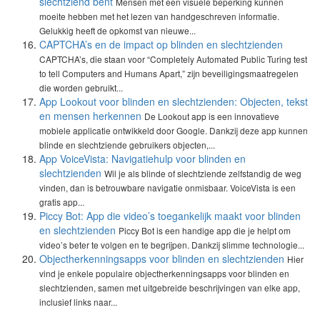
slechtziend bent
Mensen met een visuele beperking kunnen
moeite hebben met het lezen van handgeschreven informatie.
Gelukkig heeft de opkomst van nieuwe...
CAPTCHA’s en de impact op blinden en slechtzienden
CAPTCHA’s, die staan voor “Completely Automated Public Turing test
to tell Computers and Humans Apart,” zijn beveiligingsmaatregelen
die worden gebruikt...
App Lookout voor blinden en slechtzienden: Objecten, tekst
en mensen herkennen
De Lookout app is een innovatieve
mobiele applicatie ontwikkeld door Google. Dankzij deze app kunnen
blinde en slechtziende gebruikers objecten,...
App VoiceVista: Navigatiehulp voor blinden en
slechtzienden
Wil je als blinde of slechtziende zelfstandig de weg
vinden, dan is betrouwbare navigatie onmisbaar. VoiceVista is een
gratis app...
Piccy Bot: App die video’s toegankelijk maakt voor blinden
en slechtzienden
Piccy Bot is een handige app die je helpt om
video’s beter te volgen en te begrijpen. Dankzij slimme technologie...
Objectherkenningsapps voor blinden en slechtzienden
Hier
vind je enkele populaire objectherkenningsapps voor blinden en
slechtzienden, samen met uitgebreide beschrijvingen van elke app,
inclusief links naar...