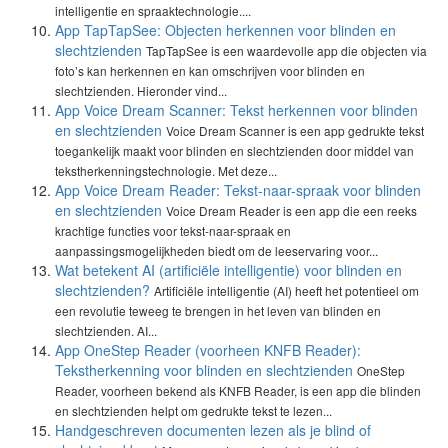
intelligentie en spraaktechnologie....
App TapTapSee: Objecten herkennen voor blinden en
slechtzienden
TapTapSee is een waardevolle app die objecten via
foto’s kan herkennen en kan omschrijven voor blinden en
slechtzienden. Hieronder vind...
App Voice Dream Scanner: Tekst herkennen voor blinden
en slechtzienden
Voice Dream Scanner is een app gedrukte tekst
toegankelijk maakt voor blinden en slechtzienden door middel van
tekstherkenningstechnologie. Met deze...
App Voice Dream Reader: Tekst-naar-spraak voor blinden
en slechtzienden
Voice Dream Reader is een app die een reeks
krachtige functies voor tekst-naar-spraak en
aanpassingsmogelijkheden biedt om de leeservaring voor...
Wat betekent AI (artificiële intelligentie) voor blinden en
slechtzienden?
Artificiële intelligentie (AI) heeft het potentieel om
een revolutie teweeg te brengen in het leven van blinden en
slechtzienden. AI...
App OneStep Reader (voorheen KNFB Reader):
Tekstherkenning voor blinden en slechtzienden
OneStep
Reader, voorheen bekend als KNFB Reader, is een app die blinden
en slechtzienden helpt om gedrukte tekst te lezen...
Handgeschreven documenten lezen als je blind of