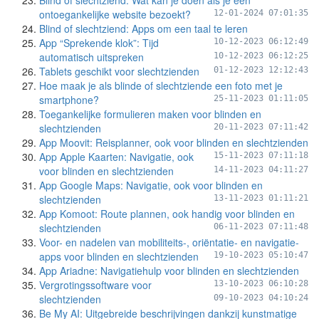
Blind of slechtziend: Wat kan je doen als je een
ontoegankelijke website bezoekt?
12-01-2024 07:01:35
Blind of slechtziend: Apps om een taal te leren
App “Sprekende klok”: Tijd
10-12-2023 06:12:49
automatisch uitspreken
10-12-2023 06:12:25
Tablets geschikt voor slechtzienden
01-12-2023 12:12:43
Hoe maak je als blinde of slechtziende een foto met je
smartphone?
25-11-2023 01:11:05
Toegankelijke formulieren maken voor blinden en
slechtzienden
20-11-2023 07:11:42
App Moovit: Reisplanner, ook voor blinden en slechtzienden
App Apple Kaarten: Navigatie, ook
15-11-2023 07:11:18
voor blinden en slechtzienden
14-11-2023 04:11:27
App Google Maps: Navigatie, ook voor blinden en
slechtzienden
13-11-2023 01:11:21
App Komoot: Route plannen, ook handig voor blinden en
slechtzienden
06-11-2023 07:11:48
Voor- en nadelen van mobiliteits-, oriëntatie- en navigatie-
apps voor blinden en slechtzienden
19-10-2023 05:10:47
App Ariadne: Navigatiehulp voor blinden en slechtzienden
Vergrotingssoftware voor
13-10-2023 06:10:28
slechtzienden
09-10-2023 04:10:24
Be My AI: Uitgebreide beschrijvingen dankzij kunstmatige