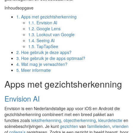
Inhoudsopgave
1.
Apps met gezichtsherkenning
1.1.
Envision AI
1.2.
Google Lens
1.3.
Lookout van Google
1.4.
Seeing AI
1.5.
TapTapSee
2.
Hoe gebruik je deze apps?
3.
Hoe gebruik je die apps optimaal?
4.
Wat mag je verwachten?
5.
Meer informatie
Apps met gezichtsherkenning
Envision AI
Envision is een Nederlandstalige app voor iOS en Android die
gezichtsherkenning combineert met een breed pakket aan
functies zoals
tekstherkenning
,
objectherkenning
,
kleurdetectie
en
scènebeschrijvingen. Je kunt
gezichten
van
familieleden
,
vrienden
of
collega’s
registreren. Zodra je een gezicht in beeld brengt, hoor