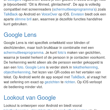
je bijvoorbeeld: “Dit is Ahmed, glimlachend”. De app is volledig
compatibel met screenreaders (
schermuitleesprogramma’s
) zoals
TalkBack
op Android en
VoiceOver
op iOS.
Envision
biedt ook een
aparte
slimme bril
aan, waarmee je dezelfde functies handsfree
kunt gebruiken.
Google Lens
Google Lens is niet specifiek ontwikkeld voor blinden of
slechtzienden, maar toch bruikbaar in combinatie met een
schermuitleesprogramma
. Je kunt
foto’s
maken van gezichten,
waarna je toestel herkent of de persoon in je contacten voorkomt.
De herkenning werkt alleen als die persoon eerder gekoppeld is
aan een
foto
.
Google Lens
is verder sterk in
tekstherkenning
,
objectherkenning
, het lezen van QR-codes en het vertalen van
tekst. Op Android werkt de app soepel met
TalkBack
, al vraagt het
wat oefening om exact op
gezichten
te
richten
. Op iOS verloopt
de bediening minder vlot.
Lookout van Google
Lookout is ontworpen voor Android en biedt vooral