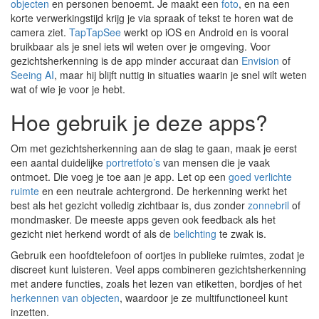
objecten
en personen benoemt. Je maakt een
foto
, en na een
korte verwerkingstijd krijg je via spraak of tekst te horen wat de
camera ziet.
TapTapSee
werkt op iOS en Android en is vooral
bruikbaar als je snel iets wil weten over je omgeving. Voor
gezichtsherkenning is de app minder accuraat dan
Envision
of
Seeing AI
, maar hij blijft nuttig in situaties waarin je snel wilt weten
wat of wie je voor je hebt.
Hoe gebruik je deze apps?
Om met gezichtsherkenning aan de slag te gaan, maak je eerst
een aantal duidelijke
portretfoto’s
van mensen die je vaak
ontmoet. Die voeg je toe aan je app. Let op een
goed verlichte
ruimte
en een neutrale achtergrond. De herkenning werkt het
best als het gezicht volledig zichtbaar is, dus zonder
zonnebril
of
mondmasker. De meeste apps geven ook feedback als het
gezicht niet herkend wordt of als de
belichting
te zwak is.
Gebruik een hoofdtelefoon of oortjes in publieke ruimtes, zodat je
discreet kunt luisteren. Veel apps combineren gezichtsherkenning
met andere functies, zoals het lezen van etiketten, bordjes of het
herkennen van objecten
, waardoor je ze multifunctioneel kunt
inzetten.