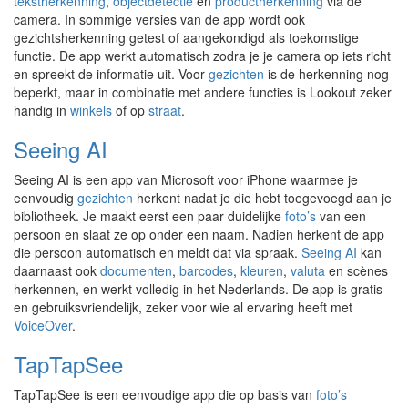
tekstherkenning
,
objectdetectie
en
productherkenning
via de
camera. In sommige versies van de app wordt ook
gezichtsherkenning getest of aangekondigd als toekomstige
functie. De app werkt automatisch zodra je je camera op iets richt
en spreekt de informatie uit. Voor
gezichten
is de herkenning nog
beperkt, maar in combinatie met andere functies is Lookout zeker
handig in
winkels
of op
straat
.
Seeing AI
Seeing AI is een app van Microsoft voor iPhone waarmee je
eenvoudig
gezichten
herkent nadat je die hebt toegevoegd aan je
bibliotheek. Je maakt eerst een paar duidelijke
foto’s
van een
persoon en slaat ze op onder een naam. Nadien herkent de app
die persoon automatisch en meldt dat via spraak.
Seeing AI
kan
daarnaast ook
documenten
,
barcodes
,
kleuren
,
valuta
en scènes
herkennen, en werkt volledig in het Nederlands. De app is gratis
en gebruiksvriendelijk, zeker voor wie al ervaring heeft met
VoiceOver
.
TapTapSee
TapTapSee is een eenvoudige app die op basis van
foto’s