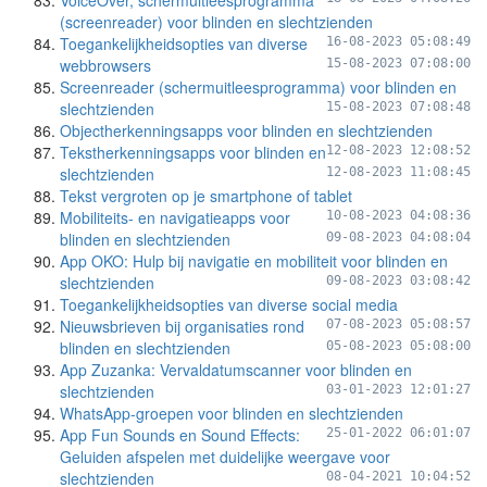
VoiceOver, schermuitleesprogramma
(screenreader) voor blinden en slechtzienden
Toegankelijkheidsopties van diverse
16-08-2023 05:08:49
webbrowsers
15-08-2023 07:08:00
Screenreader (schermuitleesprogramma) voor blinden en
slechtzienden
15-08-2023 07:08:48
Objectherkenningsapps voor blinden en slechtzienden
Tekstherkenningsapps voor blinden en
12-08-2023 12:08:52
slechtzienden
12-08-2023 11:08:45
Tekst vergroten op je smartphone of tablet
Mobiliteits- en navigatieapps voor
10-08-2023 04:08:36
blinden en slechtzienden
09-08-2023 04:08:04
App OKO: Hulp bij navigatie en mobiliteit voor blinden en
slechtzienden
09-08-2023 03:08:42
Toegankelijkheidsopties van diverse social media
Nieuwsbrieven bij organisaties rond
07-08-2023 05:08:57
blinden en slechtzienden
05-08-2023 05:08:00
App Zuzanka: Vervaldatumscanner voor blinden en
slechtzienden
03-01-2023 12:01:27
WhatsApp-groepen voor blinden en slechtzienden
App Fun Sounds en Sound Effects:
25-01-2022 06:01:07
Geluiden afspelen met duidelijke weergave voor
slechtzienden
08-04-2021 10:04:52