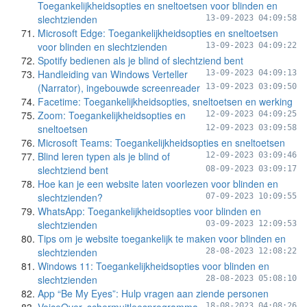
Toegankelijkheidsopties en sneltoetsen voor blinden en
slechtzienden
13-09-2023 04:09:58
Microsoft Edge: Toegankelijkheidsopties en sneltoetsen
voor blinden en slechtzienden
13-09-2023 04:09:22
Spotify bedienen als je blind of slechtziend bent
Handleiding van Windows Verteller
13-09-2023 04:09:13
(Narrator), ingebouwde screenreader
13-09-2023 03:09:50
Facetime: Toegankelijkheidsopties, sneltoetsen en werking
Zoom: Toegankelijkheidsopties en
12-09-2023 04:09:25
sneltoetsen
12-09-2023 03:09:58
Microsoft Teams: Toegankelijkheidsopties en sneltoetsen
Blind leren typen als je blind of
12-09-2023 03:09:46
slechtziend bent
08-09-2023 03:09:17
Hoe kan je een website laten voorlezen voor blinden en
slechtzienden?
07-09-2023 10:09:55
WhatsApp: Toegankelijkheidsopties voor blinden en
slechtzienden
03-09-2023 12:09:53
Tips om je website toegankelijk te maken voor blinden en
slechtzienden
28-08-2023 12:08:22
Windows 11: Toegankelijkheidsopties voor blinden en
slechtzienden
28-08-2023 05:08:10
App “Be My Eyes”: Hulp vragen aan ziende personen
18-08-2023 04:08:26