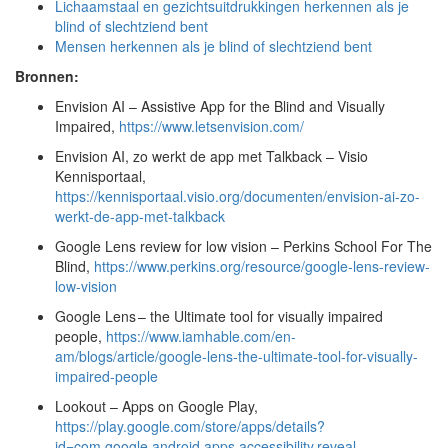
Lichaamstaal en gezichtsuitdrukkingen herkennen als je
blind of slechtziend bent
Mensen herkennen als je blind of slechtziend bent
Bronnen:
Envision AI – Assistive App for the Blind and Visually
Impaired,
https://www.letsenvision.com/
Envision AI, zo werkt de app met Talkback – Visio
Kennisportaal,
https://kennisportaal.visio.org/documenten/envision-ai-zo-
werkt-de-app-met-talkback
Google Lens review for low vision – Perkins School For The
Blind,
https://www.perkins.org/resource/google-lens-review-
low-vision
Google Lens – the Ultimate tool for visually impaired
people,
https://www.iamhable.com/en-
am/blogs/article/google-lens-the-ultimate-tool-for-visually-
impaired-people
Lookout – Apps on Google Play,
https://play.google.com/store/apps/details?
id=com.google.android.apps.accessibility.reveal