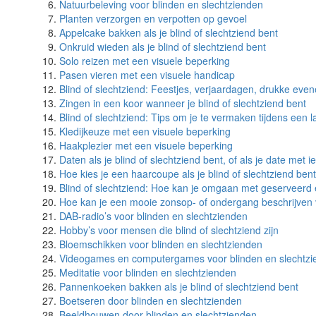
Natuurbeleving voor blinden en slechtzienden
Planten verzorgen en verpotten op gevoel
Appelcake bakken als je blind of slechtziend bent
Onkruid wieden als je blind of slechtziend bent
Solo reizen met een visuele beperking
Pasen vieren met een visuele handicap
Blind of slechtziend: Feestjes, verjaardagen, drukke ev
Zingen in een koor wanneer je blind of slechtziend bent
Blind of slechtziend: Tips om je te vermaken tijdens een l
Kledijkeuze met een visuele beperking
Haakplezier met een visuele beperking
Daten als je blind of slechtziend bent, of als je date met
Hoe kies je een haarcoupe als je blind of slechtziend ben
Blind of slechtziend: Hoe kan je omgaan met geserveerd 
Hoe kan je een mooie zonsop- of ondergang beschrijven 
DAB-radio’s voor blinden en slechtzienden
Hobby’s voor mensen die blind of slechtziend zijn
Bloemschikken voor blinden en slechtzienden
Videogames en computergames voor blinden en slechtzi
Meditatie voor blinden en slechtzienden
Pannenkoeken bakken als je blind of slechtziend bent
Boetseren door blinden en slechtzienden
Beeldhouwen door blinden en slechtzienden