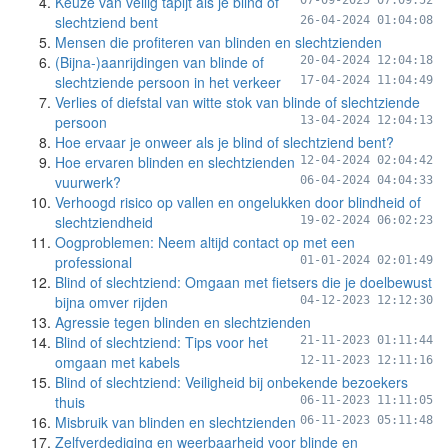
Keuze van veilig tapijt als je blind of
07-09-2025 07:09:52
slechtziend bent
26-04-2024 01:04:08
Mensen die profiteren van blinden en slechtzienden
(Bijna-)aanrijdingen van blinde of
20-04-2024 12:04:18
slechtziende persoon in het verkeer
17-04-2024 11:04:49
Verlies of diefstal van witte stok van blinde of slechtziende
persoon
13-04-2024 12:04:13
Hoe ervaar je onweer als je blind of slechtziend bent?
Hoe ervaren blinden en slechtzienden
12-04-2024 02:04:42
vuurwerk?
06-04-2024 04:04:33
Verhoogd risico op vallen en ongelukken door blindheid of
slechtziendheid
19-02-2024 06:02:23
Oogproblemen: Neem altijd contact op met een
professional
01-01-2024 02:01:49
Blind of slechtziend: Omgaan met fietsers die je doelbewust
bijna omver rijden
04-12-2023 12:12:30
Agressie tegen blinden en slechtzienden
Blind of slechtziend: Tips voor het
21-11-2023 01:11:44
omgaan met kabels
12-11-2023 12:11:16
Blind of slechtziend: Veiligheid bij onbekende bezoekers
thuis
06-11-2023 11:11:05
Misbruik van blinden en slechtzienden
06-11-2023 05:11:48
Zelfverdediging en weerbaarheid voor blinde en