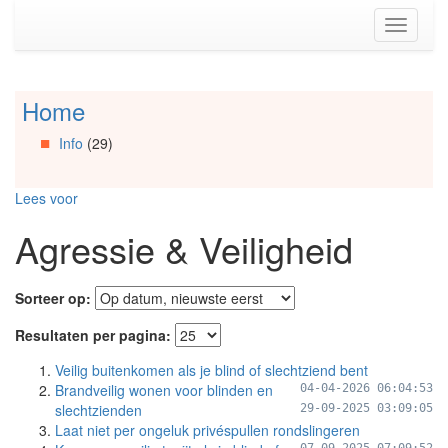
Spring
Toggle
naar
navigati
de
inhoud
(Accesskey
Home
Spring
1)
naar
Spring
Info
(29)
Artikels
naar
Spring
de
naar
primaire
Lees voor
Info
zijbalk
Spring
(Accesskey
Agressie & Veiligheid
naar
2)
Organisaties
Spring
Sorteer op:
naar
Social
Resultaten per pagina:
media
Veilig buitenkomen als je blind of slechtziend bent
Brandveilig wonen voor blinden en
04-04-2026 06:04:53
slechtzienden
29-09-2025 03:09:05
Laat niet per ongeluk privéspullen rondslingeren