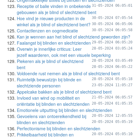
Ongemakkelijke stiltes bij blinden en slechtzienden
Receptie of balie vinden in onbekende
31-05-2024 06:05:01
gebouwen als je blind of slechtziend bent
Hoe vind je nieuwe producten in de
30-05-2024 07:05:54
winkel als je blind of slechtziend bent?
30-05-2024 06:05:06
Contactlenzen en oogmedicatie
30-05-2024 06:05:58
Kan je wennen aan het blind of slechtziend geworden zijn?
Faalangst bij blinden en slechtzienden
29-05-2024 06:05:20
Overwin je innerlijke criticus: Leer
28-05-2024 03:05:24
jezelf waarderen, ook met een visuele beperking
Piekeren als je blind of slechtziend
28-05-2024 03:05:49
bent
28-05-2024 06:05:22
Voldoende rust nemen als je blind of slechtziend bent
Ruimtelijk bewustzijn bij blinde en
28-05-2024 05:05:18
slechtziende personen
23-05-2024 11:05:27
Appelcake bakken als je blind of slechtziend bent
Invloed van wind op mobiliteit en
21-05-2024 06:05:57
oriëntatie bij blinden en slechtzienden
20-05-2024 01:05:35
Emotionele uitputting bij blinden en slechtzienden
Gevoelens van ontoereikendheid bij
20-05-2024 12:05:55
blinden en slechtzienden
20-05-2024 05:05:19
Perfectionisme bij blinden en slechtzienden
Prikkelbaarheid bij blinden en
20-05-2024 05:05:10