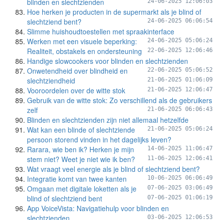
blinden en slechtzienden
24-06-2025 12:06:03
Hoe herken je producten in de supermarkt als je blind of
slechtziend bent?
24-06-2025 06:06:54
Slimme huishoudtoestellen met spraakinterface
Werken met een visuele beperking:
24-06-2025 05:06:24
Realiteit, obstakels en ondersteuning
22-06-2025 12:06:46
Handige slowcookers voor blinden en slechtzienden
Onwetendheid over blindheid en
22-06-2025 05:06:52
slechtziendheid
21-06-2025 01:06:09
Vooroordelen over de witte stok
21-06-2025 12:06:47
Gebruik van de witte stok: Zo verschillend als de gebruikers
zelf
21-06-2025 06:06:43
Blinden en slechtzienden zijn niet allemaal hetzelfde
Wat kan een blinde of slechtziende
21-06-2025 05:06:24
persoon storend vinden in het dagelijks leven?
Rarara, wie ben ik? Herken je mijn
14-06-2025 11:06:47
stem niet? Weet je niet wie ik ben?
11-06-2025 12:06:41
Wat vraagt veel energie als je blind of slechtziend bent?
Integratie komt van twee kanten
10-06-2025 06:06:49
Omgaan met digitale loketten als je
07-06-2025 03:06:49
blind of slechtziend bent
07-06-2025 01:06:19
App VoiceVista: Navigatiehulp voor blinden en
slechtzienden
03-06-2025 12:06:53