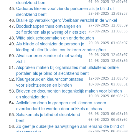
slechtziend bent
01-09-2025 12:09:01
Cadeaus kiezen voor ziende personen als je blind of
slechtziend bent
28-08-2025 12:08:57
Braille op verpakkingen: Voelbaar verschil in de winkel
Boodschappen thuis ontvangen en
27-08-2025 12:08:59
zelf ordenen als je weinig of niets ziet
26-08-2025 11:08:55
Witte stok schoonmaken en onderhouden
Als blinde of slechtziende persoon je
20-08-2025 01:08:07
kleding of uiterlijk laten controleren zonder gêne
Afval sorteren zonder of met weinig
20-08-2025 12:08:07
zicht
12-08-2025 12:08:36
Afspraken maken bij organisaties met uitsluitend online
portalen als je blind of slechtziend bent
Kleurgebruik en kleurencombinaties
12-08-2025 11:08:40
voor slechtzienden en blinden
10-08-2025 03:08:51
Brieven en documenten toegankelijk maken voor blinden
en slechtzienden
10-08-2025 06:08:23
Activiteiten doen in groepen met zienden zonder
overdonderd te worden door prikkels of chaos
Schaken als je blind of slechtziend
08-08-2025 06:08:16
bent
08-08-2025 06:08:05
Zo geef je duidelijke aanwijzingen aan iemand die blind of
07-08-2025 06:08:08