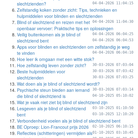
slechtzienden?
04-04-2026 11:04:15
Zelfstandig koken zonder zicht: Tips, technieken en
hulpmiddelen voor blinden en slechtzienden
Blind of slechtziend en reizen met het
04-04-2026 11:04:30
openbaar vervoer: Praktische tips en oplossingen
Veilig buitenkomen als je blind of
04-04-2026 06:04:25
slechtziend bent
04-04-2026 06:04:53
Apps voor blinden en slechtzienden om zelfstandig je weg
te vinden
04-04-2026 06:04:10
Hoe leer ik omgaan met een witte stok?
Hoe zelfstandig leven zonder zicht?
30-03-2026 07:03:04
Beste hulpmiddelen voor
30-03-2026 07:03:42
slechtzienden
30-03-2026 07:03:25
Wat doen als je blind of slechtziend wordt?
Psychische steun bieden aan iemand
30-03-2026 07:03:14
die blind of slechtziend is
04-10-2025 05:10:02
Wat je vaak niet ziet bij blind of slechtziend zijn
Lesgeven als je blind of slechtziend
03-10-2025 01:10:50
bent
03-10-2025 12:10:20
Verbondenheid voelen als je blind of slechtziend bent
BE Oproep: Lion-Francout prijs 2026
02-10-2025 06:10:15
Reflecties (schitteringen) vermijden als
01-10-2025 03:10:45