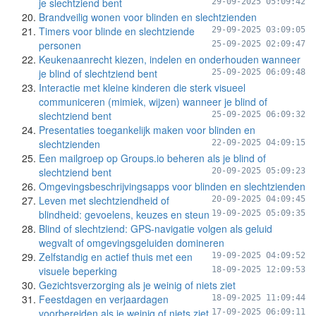
je slechtziend bent
29-09-2025 05:09:42
Brandveilig wonen voor blinden en slechtzienden
Timers voor blinde en slechtziende
29-09-2025 03:09:05
personen
25-09-2025 02:09:47
Keukenaanrecht kiezen, indelen en onderhouden wanneer
je blind of slechtziend bent
25-09-2025 06:09:48
Interactie met kleine kinderen die sterk visueel
communiceren (mimiek, wijzen) wanneer je blind of
slechtziend bent
25-09-2025 06:09:32
Presentaties toegankelijk maken voor blinden en
slechtzienden
22-09-2025 04:09:15
Een mailgroep op Groups.io beheren als je blind of
slechtziend bent
20-09-2025 05:09:23
Omgevingsbeschrijvingsapps voor blinden en slechtzienden
Leven met slechtziendheid of
20-09-2025 04:09:45
blindheid: gevoelens, keuzes en steun
19-09-2025 05:09:35
Blind of slechtziend: GPS-navigatie volgen als geluid
wegvalt of omgevingsgeluiden domineren
Zelfstandig en actief thuis met een
19-09-2025 04:09:52
visuele beperking
18-09-2025 12:09:53
Gezichtsverzorging als je weinig of niets ziet
Feestdagen en verjaardagen
18-09-2025 11:09:44
voorbereiden als je weinig of niets ziet
17-09-2025 06:09:11