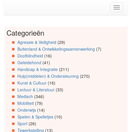
Spring
Toggle
naar
navigati
de
inhoud
(Accesskey
Categorieën
Spring
1)
naar
Spring
Agressie & Veiligheid
(29)
Artikels
naar
Buitenland & Ontwikkelingssamenwerking
(7)
Spring
de
naar
primaire
Doofblindheid
(16)
Info
zijbalk
Geleidehond
(41)
Spring
(Accesskey
Handicap & Integratie
(211)
naar
2)
Hulp(middelen) & Ondersteuning
(270)
Organisaties
Kunst & Cultuur
(16)
Spring
Lectuur & Literatuur
(33)
naar
Medisch
(346)
Social
media
Mobiliteit
(79)
Onderwijs
(14)
Spelen & Spelletjes
(10)
Sport
(26)
Tewerkstelling
(13)