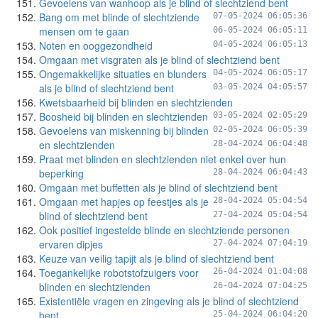
Gevoelens van wanhoop als je blind of slechtziend bent
Bang om met blinde of slechtziende
07-05-2024 06:05:36
mensen om te gaan
06-05-2024 06:05:11
Noten en ooggezondheid
04-05-2024 06:05:13
Omgaan met visgraten als je blind of slechtziend bent
Ongemakkelijke situaties en blunders
04-05-2024 06:05:17
als je blind of slechtziend bent
03-05-2024 04:05:57
Kwetsbaarheid bij blinden en slechtzienden
Boosheid bij blinden en slechtzienden
03-05-2024 02:05:29
Gevoelens van miskenning bij blinden
02-05-2024 06:05:39
en slechtzienden
28-04-2024 06:04:48
Praat met blinden en slechtzienden niet enkel over hun
beperking
28-04-2024 06:04:43
Omgaan met buffetten als je blind of slechtziend bent
Omgaan met hapjes op feestjes als je
28-04-2024 05:04:54
blind of slechtziend bent
27-04-2024 05:04:54
Ook positief ingestelde blinde en slechtziende personen
ervaren dipjes
27-04-2024 07:04:19
Keuze van veilig tapijt als je blind of slechtziend bent
Toegankelijke robotstofzuigers voor
26-04-2024 01:04:08
blinden en slechtzienden
26-04-2024 07:04:25
Existentiële vragen en zingeving als je blind of slechtziend
bent
25-04-2024 06:04:20