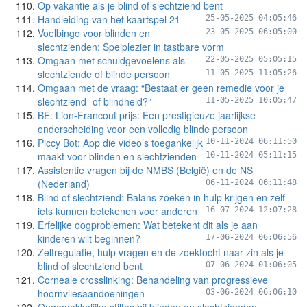
Op vakantie als je blind of slechtziend bent
Handleiding van het kaartspel 21
25-05-2025 04:05:46
Voelbingo voor blinden en
23-05-2025 06:05:00
slechtzienden: Spelplezier in tastbare vorm
Omgaan met schuldgevoelens als
22-05-2025 05:05:15
slechtziende of blinde persoon
11-05-2025 11:05:26
Omgaan met de vraag: “Bestaat er geen remedie voor je
slechtziend- of blindheid?”
11-05-2025 10:05:47
BE: Lion-Francout prijs: Een prestigieuze jaarlijkse
onderscheiding voor een volledig blinde persoon
Piccy Bot: App die video’s toegankelijk
10-11-2024 06:11:50
maakt voor blinden en slechtzienden
10-11-2024 05:11:15
Assistentie vragen bij de NMBS (België) en de NS
(Nederland)
06-11-2024 06:11:48
Blind of slechtziend: Balans zoeken in hulp krijgen en zelf
iets kunnen betekenen voor anderen
16-07-2024 12:07:28
Erfelijke oogproblemen: Wat betekent dit als je aan
kinderen wilt beginnen?
17-06-2024 06:06:56
Zelfregulatie, hulp vragen en de zoektocht naar zin als je
blind of slechtziend bent
07-06-2024 01:06:05
Corneale crosslinking: Behandeling van progressieve
hoornvliesaandoeningen
03-06-2024 06:06:10