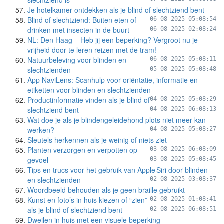
slechtziend is
Je hotelkamer ontdekken als je blind of slechtziend bent
Blind of slechtziend: Buiten eten of
06-08-2025 05:08:54
drinken met insecten in de buurt
06-08-2025 02:08:24
NL: Den Haag – Heb jij een beperking? Vergroot nu je
vrijheid door te leren reizen met de tram!
Natuurbeleving voor blinden en
06-08-2025 05:08:11
slechtzienden
05-08-2025 05:08:48
App NaviLens: Scanhulp voor oriëntatie, informatie en
etiketten voor blinden en slechtzienden
Productinformatie vinden als je blind of
04-08-2025 05:08:29
slechtziend bent
04-08-2025 06:08:13
Wat doe je als je blindengeleidehond plots niet meer kan
werken?
04-08-2025 05:08:27
Sleutels herkennen als je weinig of niets ziet
Planten verzorgen en verpotten op
03-08-2025 06:08:09
gevoel
03-08-2025 05:08:45
Tips en trucs voor het gebruik van Apple Siri door blinden
en slechtzienden
02-08-2025 03:08:37
Woordbeeld behouden als je geen braille gebruikt
Kunst en foto’s in huis kiezen of “zien”
02-08-2025 01:08:41
als je blind of slechtziend bent
02-08-2025 06:08:51
Dweilen in huis met een visuele beperking