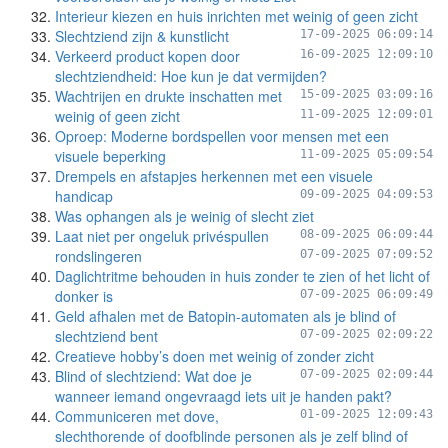
Interieur kiezen en huis inrichten met weinig of geen zicht
Slechtziend zijn & kunstlicht
17-09-2025 06:09:14
Verkeerd product kopen door
16-09-2025 12:09:10
slechtziendheid: Hoe kun je dat vermijden?
Wachtrijen en drukte inschatten met
15-09-2025 03:09:16
weinig of geen zicht
11-09-2025 12:09:01
Oproep: Moderne bordspellen voor mensen met een
visuele beperking
11-09-2025 05:09:54
Drempels en afstapjes herkennen met een visuele
handicap
09-09-2025 04:09:53
Was ophangen als je weinig of slecht ziet
Laat niet per ongeluk privéspullen
08-09-2025 06:09:44
rondslingeren
07-09-2025 07:09:52
Daglichtritme behouden in huis zonder te zien of het licht of
donker is
07-09-2025 06:09:49
Geld afhalen met de Batopin-automaten als je blind of
slechtziend bent
07-09-2025 02:09:22
Creatieve hobby’s doen met weinig of zonder zicht
Blind of slechtziend: Wat doe je
07-09-2025 02:09:44
wanneer iemand ongevraagd iets uit je handen pakt?
Communiceren met dove,
01-09-2025 12:09:43
slechthorende of doofblinde personen als je zelf blind of