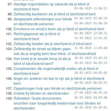
Handige hulpmiddelen op vakantie als je blind of
slechtziend bent
03-06-2025 11:06:21
Zelfstandig bankieren als je blind of slechtziend bent
Aangepaste pillendoosjes voor blinde
03-06-2025 05:06:59
en slechtziende personen
03-06-2025 05:06:36
Emoticons en emoji’s lezen als je blind of slechtziend bent
Richtingsgevoel als je blind of
02-06-2025 12:06:31
slechtziend bent
31-05-2025 12:05:36
Zelfstandig betalen als je slechtziend of blind bent
Zelfstandig de straat op blijven gaan,
31-05-2025 11:05:48
ook als je angstig bent door blind- of slechtziendheid
Hoe breid je je sociale kring uit als je
30-05-2025 03:05:33
blind of slechtziend bent?
30-05-2025 06:05:53
Complimenten die ongemakkelijk voelen als je blind of
slechtziend bent
28-05-2025 04:05:02
Angst om anderen tot last te zijn als je blind of slechtziend
bent
28-05-2025 06:05:52
Opgedrongen hulp aan blinde en slechtziende personen
Irritatie bij blinden en slechtzienden
27-05-2025 06:05:16
Robotekst: Gratis documenten
26-05-2025 04:05:08
omzetten naar toegankelijk leesformaat voor blinden en
slechtzienden
26-05-2025 05:05:01