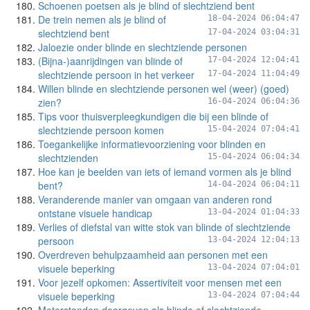
Schoenen poetsen als je blind of slechtziend bent
De trein nemen als je blind of
18-04-2024 06:04:47
slechtziend bent
17-04-2024 03:04:31
Jaloezie onder blinde en slechtziende personen
(Bijna-)aanrijdingen van blinde of
17-04-2024 12:04:41
slechtziende persoon in het verkeer
17-04-2024 11:04:49
Willen blinde en slechtziende personen wel (weer) (goed)
zien?
16-04-2024 06:04:36
Tips voor thuisverpleegkundigen die bij een blinde of
slechtziende persoon komen
15-04-2024 07:04:41
Toegankelijke informatievoorziening voor blinden en
slechtzienden
15-04-2024 06:04:34
Hoe kan je beelden van iets of iemand vormen als je blind
bent?
14-04-2024 06:04:11
Veranderende manier van omgaan van anderen rond
ontstane visuele handicap
13-04-2024 01:04:33
Verlies of diefstal van witte stok van blinde of slechtziende
persoon
13-04-2024 12:04:13
Overdreven behulpzaamheid aan personen met een
visuele beperking
13-04-2024 07:04:01
Voor jezelf opkomen: Assertiviteit voor mensen met een
visuele beperking
13-04-2024 07:04:44