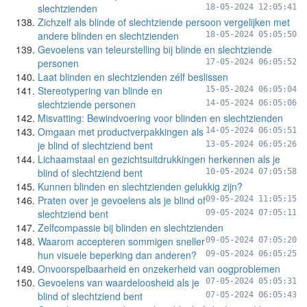
slechtzienden
18-05-2024 12:05:41
Zichzelf als blinde of slechtziende persoon vergelijken met
andere blinden en slechtzienden
18-05-2024 05:05:50
Gevoelens van teleurstelling bij blinde en slechtziende
personen
17-05-2024 06:05:52
Laat blinden en slechtzienden zélf beslissen
Stereotypering van blinde en
15-05-2024 06:05:04
slechtziende personen
14-05-2024 06:05:06
Misvatting: Bewindvoering voor blinden en slechtzienden
Omgaan met productverpakkingen als
14-05-2024 06:05:51
je blind of slechtziend bent
13-05-2024 06:05:26
Lichaamstaal en gezichtsuitdrukkingen herkennen als je
blind of slechtziend bent
10-05-2024 07:05:58
Kunnen blinden en slechtzienden gelukkig zijn?
Praten over je gevoelens als je blind of
09-05-2024 11:05:15
slechtziend bent
09-05-2024 07:05:11
Zelfcompassie bij blinden en slechtzienden
Waarom accepteren sommigen sneller
09-05-2024 07:05:20
hun visuele beperking dan anderen?
09-05-2024 06:05:25
Onvoorspelbaarheid en onzekerheid van oogproblemen
Gevoelens van waardeloosheid als je
07-05-2024 05:05:31
blind of slechtziend bent
07-05-2024 06:05:43