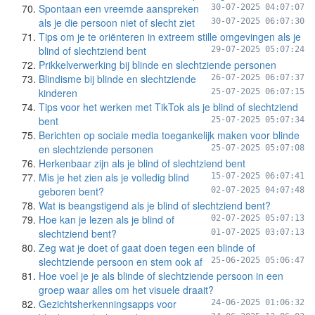
Spontaan een vreemde aanspreken
30-07-2025 04:07:07
als je die persoon niet of slecht ziet
30-07-2025 06:07:30
Tips om je te oriënteren in extreem stille omgevingen als je
blind of slechtziend bent
29-07-2025 05:07:24
Prikkelverwerking bij blinde en slechtziende personen
Blindisme bij blinde en slechtziende
26-07-2025 06:07:37
kinderen
25-07-2025 06:07:15
Tips voor het werken met TikTok als je blind of slechtziend
bent
25-07-2025 05:07:34
Berichten op sociale media toegankelijk maken voor blinde
en slechtziende personen
25-07-2025 05:07:08
Herkenbaar zijn als je blind of slechtziend bent
Mis je het zien als je volledig blind
15-07-2025 06:07:41
geboren bent?
02-07-2025 04:07:48
Wat is beangstigend als je blind of slechtziend bent?
Hoe kan je lezen als je blind of
02-07-2025 05:07:13
slechtziend bent?
01-07-2025 03:07:13
Zeg wat je doet of gaat doen tegen een blinde of
slechtziende persoon en stem ook af
25-06-2025 05:06:47
Hoe voel je je als blinde of slechtziende persoon in een
groep waar alles om het visuele draait?
Gezichtsherkenningsapps voor
24-06-2025 01:06:32