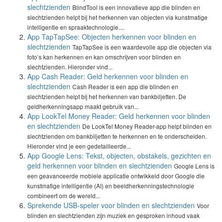
slechtzienden
BlindTool is een innovatieve app die blinden en
slechtzienden helpt bij het herkennen van objecten via kunstmatige
intelligentie en spraaktechnologie....
App TapTapSee: Objecten herkennen voor blinden en
slechtzienden
TapTapSee is een waardevolle app die objecten via
foto’s kan herkennen en kan omschrijven voor blinden en
slechtzienden. Hieronder vind...
App Cash Reader: Geld herkennen voor blinden en
slechtzienden
Cash Reader is een app die blinden en
slechtzienden helpt bij het herkennen van bankbiljetten. De
geldherkenningsapp maakt gebruik van...
App LookTel Money Reader: Geld herkennen voor blinden
en slechtzienden
De LookTel Money Reader-app helpt blinden en
slechtzienden om bankbiljetten te herkennen en te onderscheiden.
Hieronder vind je een gedetailleerde...
App Google Lens: Tekst, objecten, obstakels, gezichten en
geld herkennen voor blinden en slechtzienden
Google Lens is
een geavanceerde mobiele applicatie ontwikkeld door Google die
kunstmatige intelligentie (AI) en beeldherkenningstechnologie
combineert om de wereld...
Sprekende USB-speler voor blinden en slechtzienden
Voor
blinden en slechtzienden zijn muziek en gesproken inhoud vaak