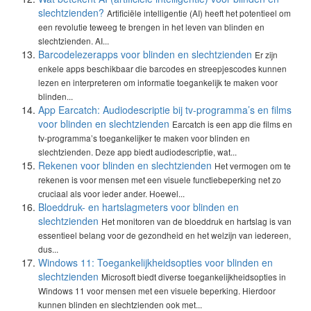
slechtzienden?
Artificiële intelligentie (AI) heeft het potentieel om
een revolutie teweeg te brengen in het leven van blinden en
slechtzienden. AI...
Barcodelezerapps voor blinden en slechtzienden
Er zijn
enkele apps beschikbaar die barcodes en streepjescodes kunnen
lezen en interpreteren om informatie toegankelijk te maken voor
blinden...
App Earcatch: Audiodescriptie bij tv-programma’s en films
voor blinden en slechtzienden
Earcatch is een app die films en
tv-programma’s toegankelijker te maken voor blinden en
slechtzienden. Deze app biedt audiodescriptie, wat...
Rekenen voor blinden en slechtzienden
Het vermogen om te
rekenen is voor mensen met een visuele functiebeperking net zo
cruciaal als voor ieder ander. Hoewel...
Bloeddruk- en hartslagmeters voor blinden en
slechtzienden
Het monitoren van de bloeddruk en hartslag is van
essentieel belang voor de gezondheid en het welzijn van iedereen,
dus...
Windows 11: Toegankelijkheidsopties voor blinden en
slechtzienden
Microsoft biedt diverse toegankelijkheidsopties in
Windows 11 voor mensen met een visuele beperking. Hierdoor
kunnen blinden en slechtzienden ook met...