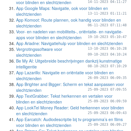
voor blinden en slechtzienden
14-11-2023 04:11:27
App Google Maps: Navigatie, ook voor blinden en
slechtzienden
13-11-2023 01:11:21
App Komoot: Route plannen, ook handig voor blinden en
slechtzienden
06-11-2023 07:11:48
Voor- en nadelen van mobiliteits-, oriëntatie- en navigatie-
apps voor blinden en slechtzienden
19-10-2023 05:10:47
App Ariadne: Navigatiehulp voor blinden en slechtzienden
Vergrotingssoftware voor
13-10-2023 06:10:28
slechtzienden
09-10-2023 04:10:24
Be My AI: Uitgebreide beschrijvingen dankzij kunstmatige
intelligentie
08-10-2023 07:10:29
App Lazarillo: Navigatie en oriëntatie voor blinden en
slechtzienden
26-09-2023 06:09:35
App Brighter and Bigger: Scherm en tekst aanpassen voor
slechtzienden
25-09-2023 07:09:55
App TextGrabber: Tekst herkennen en vertalen voor
blinden en slechtzienden
25-09-2023 06:09:59
App LookTel Money Reader: Geld herkennen voor blinden
en slechtzienden
25-09-2023 06:09:43
App Earcatch: Audiodescriptie bij tv-programma’s en films
voor blinden en slechtzienden
25-09-2023 06:09:27