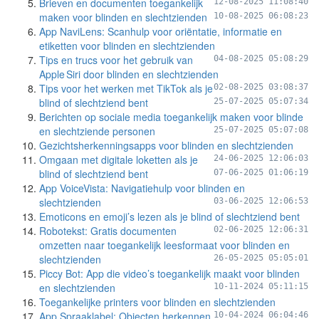
Brieven en documenten toegankelijk
12-08-2025 11:08:40
maken voor blinden en slechtzienden
10-08-2025 06:08:23
App NaviLens: Scanhulp voor oriëntatie, informatie en
etiketten voor blinden en slechtzienden
Tips en trucs voor het gebruik van
04-08-2025 05:08:29
Apple Siri door blinden en slechtzienden
Tips voor het werken met TikTok als je
02-08-2025 03:08:37
blind of slechtziend bent
25-07-2025 05:07:34
Berichten op sociale media toegankelijk maken voor blinde
en slechtziende personen
25-07-2025 05:07:08
Gezichtsherkenningsapps voor blinden en slechtzienden
Omgaan met digitale loketten als je
24-06-2025 12:06:03
blind of slechtziend bent
07-06-2025 01:06:19
App VoiceVista: Navigatiehulp voor blinden en
slechtzienden
03-06-2025 12:06:53
Emoticons en emoji’s lezen als je blind of slechtziend bent
Robotekst: Gratis documenten
02-06-2025 12:06:31
omzetten naar toegankelijk leesformaat voor blinden en
slechtzienden
26-05-2025 05:05:01
Piccy Bot: App die video’s toegankelijk maakt voor blinden
en slechtzienden
10-11-2024 05:11:15
Toegankelijke printers voor blinden en slechtzienden
App Spraaklabel: Objecten herkennen
10-04-2024 06:04:46