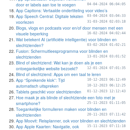
door er labels aan toe te voegen
04-04-2024 06:04:05
App Captions: Vertaalde ondertiteling voor video’s
App Speech Central: Digitale teksten
03-04-2024 03:04:33
voorlezen
31-03-2024 02:03:18
Blogs, vlogs en podcasts voor en/of door mensen met een
visuele beperking
16-02-2024 04:02:44
Wat betekent AI (artificiële intelligentie) voor blinden en
slechtzienden?
03-02-2024 01:02:21
Fusion: Schermuitleesprogramma voor blinden en
slechtzienden
13-01-2024 03:01:52
Blind of slechtziend: Wat kan je doen als je een
ontoegankelijke website bezoekt?
12-01-2024 07:01:35
Blind of slechtziend: Apps om een taal te leren
App “Sprekende klok”: Tijd
10-12-2023 06:12:49
automatisch uitspreken
10-12-2023 06:12:25
Tablets geschikt voor slechtzienden
01-12-2023 12:12:43
Hoe maak je als blinde of slechtziende een foto met je
smartphone?
25-11-2023 01:11:05
Toegankelijke formulieren maken voor blinden en
slechtzienden
20-11-2023 07:11:42
App Moovit: Reisplanner, ook voor blinden en slechtzienden
App Apple Kaarten: Navigatie, ook
15-11-2023 07:11:18