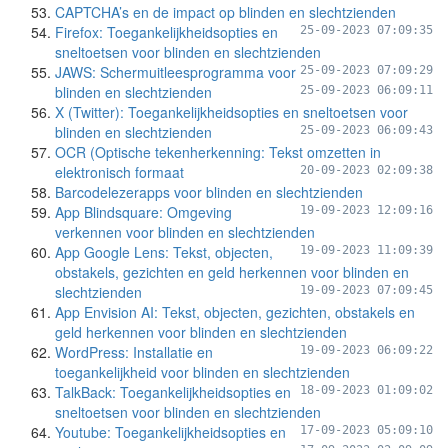
CAPTCHA’s en de impact op blinden en slechtzienden
Firefox: Toegankelijkheidsopties en
25-09-2023 07:09:35
sneltoetsen voor blinden en slechtzienden
JAWS: Schermuitleesprogramma voor
25-09-2023 07:09:29
blinden en slechtzienden
25-09-2023 06:09:11
X (Twitter): Toegankelijkheidsopties en sneltoetsen voor
blinden en slechtzienden
25-09-2023 06:09:43
OCR (Optische tekenherkenning: Tekst omzetten in
elektronisch formaat
20-09-2023 02:09:38
Barcodelezerapps voor blinden en slechtzienden
App Blindsquare: Omgeving
19-09-2023 12:09:16
verkennen voor blinden en slechtzienden
App Google Lens: Tekst, objecten,
19-09-2023 11:09:39
obstakels, gezichten en geld herkennen voor blinden en
slechtzienden
19-09-2023 07:09:45
App Envision AI: Tekst, objecten, gezichten, obstakels en
geld herkennen voor blinden en slechtzienden
WordPress: Installatie en
19-09-2023 06:09:22
toegankelijkheid voor blinden en slechtzienden
TalkBack: Toegankelijkheidsopties en
18-09-2023 01:09:02
sneltoetsen voor blinden en slechtzienden
Youtube: Toegankelijkheidsopties en
17-09-2023 05:09:10