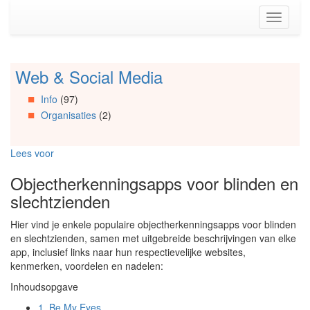
Spring
Toggle
naar
navigati
de
inhoud
(Accesskey
Web & Social Media
Spring
1)
naar
Spring
Info
(97)
Artikels
naar
Organisaties
(2)
Spring
de
naar
primaire
Info
zijbalk
Lees voor
Spring
(Accesskey
naar
2)
Objectherkenningsapps voor blinden en
Organisaties
slechtzienden
Spring
naar
Hier vind je enkele populaire objectherkenningsapps voor blinden
Social
en slechtzienden, samen met uitgebreide beschrijvingen van elke
media
app, inclusief links naar hun respectievelijke websites,
kenmerken, voordelen en nadelen:
Inhoudsopgave
1.
Be My Eyes