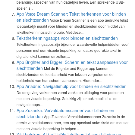
belangrijk aspecten van hun dagelijks leven. Een sprekende USB-
speler is...
App Voice Dream Scanner: Tekst herkennen voor blinden
en slechtzienden
Voice Dream Scanner is een app gedrukte tekst
toegankelijk maakt voor blinden en slechtzienden door middel van
tekstherkenningstechnologie. Met deze...
Tekstherkenningsapps voor blinden en slechtzienden
Tekstherkenningsapps zijn bijzonder waardevolle hulpmiddelen voor
personen met een visuele beperking, omdat ze gedrukte tekst in
digitale tekst kunnen omzetten,...
App Brighter and Bigger: Scherm en tekst aanpassen voor
slechtzienden
Met de Brighter and Bigger-app kunnen
slechtzienden de leesbaarheid van teksten vergroten en de
helderheid van hun scherm aanpassen. Hieronder...
App Ariadne: Navigatiehulp voor blinden en slechtzienden
De omgeving verkennen vormt vaak een uitdaging voor personen
met een visuele beperking. Gelukkig zijn er ook mobiliteits- en
navigatieapps...
App Zuzanka: Vervaldatumscanner voor blinden en
slechtzienden
App Zuzanka: Vervaldatumscanner Zuzanka is de
eerste vervaldatumscanner, een app speciaal ontwikkeld om mensen
met een visuele beperking te helpen...
Wat betekent AI (artificiële intelligentie) voor blinden en