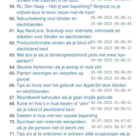
drinken met insecten in de buurt
NL: Den Haag – Heb jij een beperking? Vergroot nu je
vrijheid door te leren reizen met de tram!
Natuurbeleving voor blinden en
06-08-2025 05:08:11
slechtzienden
05-08-2025 05:08:48
App NaviLens: Scanhulp voor oriëntatie, informatie en
etiketten voor blinden en slechtzienden
Productinformatie vinden als je blind of
04-08-2025 05:08:29
slechtziend bent
04-08-2025 06:08:13
Wat doe je als je blindengeleidehond plots niet meer kan
werken?
04-08-2025 05:08:27
Sleutels herkennen als je weinig of niets ziet
Planten verzorgen en verpotten op
03-08-2025 06:08:09
gevoel
03-08-2025 05:08:45
Tips en trucs voor het gebruik van Apple Siri door blinden
en slechtzienden
02-08-2025 03:08:37
Woordbeeld behouden als je geen braille gebruikt
Kunst en foto’s in huis kiezen of “zien”
02-08-2025 01:08:41
als je blind of slechtziend bent
02-08-2025 06:08:51
Dweilen in huis met een visuele beperking
Spontaan een vreemde aanspreken
30-07-2025 04:07:07
als je die persoon niet of slecht ziet
30-07-2025 06:07:30
Tips om je te oriënteren in extreem stille omgevingen als je