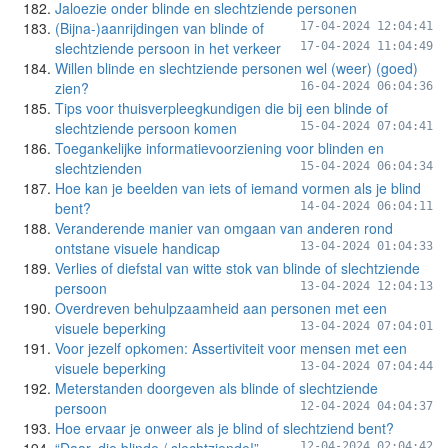
Jaloezie onder blinde en slechtziende personen
(Bijna-)aanrijdingen van blinde of
17-04-2024 12:04:41
slechtziende persoon in het verkeer
17-04-2024 11:04:49
Willen blinde en slechtziende personen wel (weer) (goed)
zien?
16-04-2024 06:04:36
Tips voor thuisverpleegkundigen die bij een blinde of
slechtziende persoon komen
15-04-2024 07:04:41
Toegankelijke informatievoorziening voor blinden en
slechtzienden
15-04-2024 06:04:34
Hoe kan je beelden van iets of iemand vormen als je blind
bent?
14-04-2024 06:04:11
Veranderende manier van omgaan van anderen rond
ontstane visuele handicap
13-04-2024 01:04:33
Verlies of diefstal van witte stok van blinde of slechtziende
persoon
13-04-2024 12:04:13
Overdreven behulpzaamheid aan personen met een
visuele beperking
13-04-2024 07:04:01
Voor jezelf opkomen: Assertiviteit voor mensen met een
visuele beperking
13-04-2024 07:04:44
Meterstanden doorgeven als blinde of slechtziende
persoon
12-04-2024 04:04:37
Hoe ervaar je onweer als je blind of slechtziend bent?
12-04-2024 02:04:42