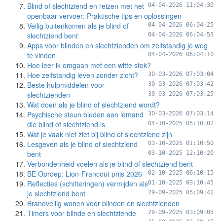
Blind of slechtziend en reizen met het
04-04-2026 11:04:30
openbaar vervoer: Praktische tips en oplossingen
Veilig buitenkomen als je blind of
04-04-2026 06:04:25
slechtziend bent
04-04-2026 06:04:53
Apps voor blinden en slechtzienden om zelfstandig je weg
te vinden
04-04-2026 06:04:10
Hoe leer ik omgaan met een witte stok?
Hoe zelfstandig leven zonder zicht?
30-03-2026 07:03:04
Beste hulpmiddelen voor
30-03-2026 07:03:42
slechtzienden
30-03-2026 07:03:25
Wat doen als je blind of slechtziend wordt?
Psychische steun bieden aan iemand
30-03-2026 07:03:14
die blind of slechtziend is
04-10-2025 05:10:02
Wat je vaak niet ziet bij blind of slechtziend zijn
Lesgeven als je blind of slechtziend
03-10-2025 01:10:50
bent
03-10-2025 12:10:20
Verbondenheid voelen als je blind of slechtziend bent
BE Oproep: Lion-Francout prijs 2026
02-10-2025 06:10:15
Reflecties (schitteringen) vermijden als
01-10-2025 03:10:45
je slechtziend bent
29-09-2025 05:09:42
Brandveilig wonen voor blinden en slechtzienden
Timers voor blinde en slechtziende
29-09-2025 03:09:05