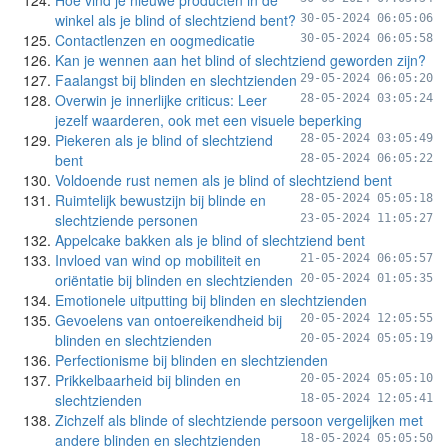
Hoe vind je nieuwe producten in de
winkel als je blind of slechtziend bent?
30-05-2024 06:05:06
Contactlenzen en oogmedicatie
30-05-2024 06:05:58
Kan je wennen aan het blind of slechtziend geworden zijn?
Faalangst bij blinden en slechtzienden
29-05-2024 06:05:20
Overwin je innerlijke criticus: Leer
28-05-2024 03:05:24
jezelf waarderen, ook met een visuele beperking
Piekeren als je blind of slechtziend
28-05-2024 03:05:49
bent
28-05-2024 06:05:22
Voldoende rust nemen als je blind of slechtziend bent
Ruimtelijk bewustzijn bij blinde en
28-05-2024 05:05:18
slechtziende personen
23-05-2024 11:05:27
Appelcake bakken als je blind of slechtziend bent
Invloed van wind op mobiliteit en
21-05-2024 06:05:57
oriëntatie bij blinden en slechtzienden
20-05-2024 01:05:35
Emotionele uitputting bij blinden en slechtzienden
Gevoelens van ontoereikendheid bij
20-05-2024 12:05:55
blinden en slechtzienden
20-05-2024 05:05:19
Perfectionisme bij blinden en slechtzienden
Prikkelbaarheid bij blinden en
20-05-2024 05:05:10
slechtzienden
18-05-2024 12:05:41
Zichzelf als blinde of slechtziende persoon vergelijken met
andere blinden en slechtzienden
18-05-2024 05:05:50