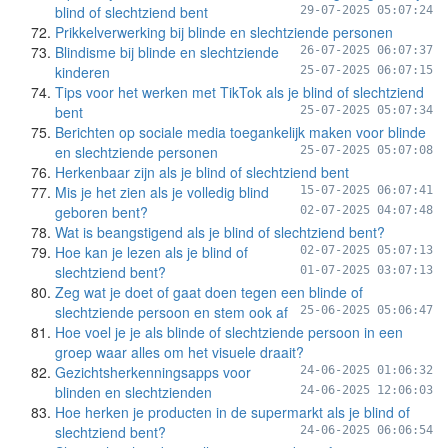
blind of slechtziend bent
29-07-2025 05:07:24
Prikkelverwerking bij blinde en slechtziende personen
Blindisme bij blinde en slechtziende
26-07-2025 06:07:37
kinderen
25-07-2025 06:07:15
Tips voor het werken met TikTok als je blind of slechtziend
bent
25-07-2025 05:07:34
Berichten op sociale media toegankelijk maken voor blinde
en slechtziende personen
25-07-2025 05:07:08
Herkenbaar zijn als je blind of slechtziend bent
Mis je het zien als je volledig blind
15-07-2025 06:07:41
geboren bent?
02-07-2025 04:07:48
Wat is beangstigend als je blind of slechtziend bent?
Hoe kan je lezen als je blind of
02-07-2025 05:07:13
slechtziend bent?
01-07-2025 03:07:13
Zeg wat je doet of gaat doen tegen een blinde of
slechtziende persoon en stem ook af
25-06-2025 05:06:47
Hoe voel je je als blinde of slechtziende persoon in een
groep waar alles om het visuele draait?
Gezichtsherkenningsapps voor
24-06-2025 01:06:32
blinden en slechtzienden
24-06-2025 12:06:03
Hoe herken je producten in de supermarkt als je blind of
slechtziend bent?
24-06-2025 06:06:54