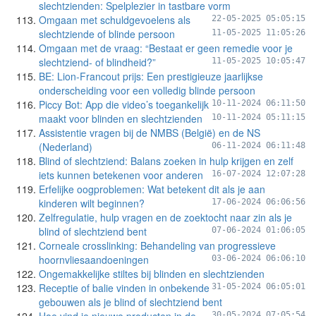
slechtzienden: Spelplezier in tastbare vorm
Omgaan met schuldgevoelens als
22-05-2025 05:05:15
slechtziende of blinde persoon
11-05-2025 11:05:26
Omgaan met de vraag: “Bestaat er geen remedie voor je
slechtziend- of blindheid?”
11-05-2025 10:05:47
BE: Lion-Francout prijs: Een prestigieuze jaarlijkse
onderscheiding voor een volledig blinde persoon
Piccy Bot: App die video’s toegankelijk
10-11-2024 06:11:50
maakt voor blinden en slechtzienden
10-11-2024 05:11:15
Assistentie vragen bij de NMBS (België) en de NS
(Nederland)
06-11-2024 06:11:48
Blind of slechtziend: Balans zoeken in hulp krijgen en zelf
iets kunnen betekenen voor anderen
16-07-2024 12:07:28
Erfelijke oogproblemen: Wat betekent dit als je aan
kinderen wilt beginnen?
17-06-2024 06:06:56
Zelfregulatie, hulp vragen en de zoektocht naar zin als je
blind of slechtziend bent
07-06-2024 01:06:05
Corneale crosslinking: Behandeling van progressieve
hoornvliesaandoeningen
03-06-2024 06:06:10
Ongemakkelijke stiltes bij blinden en slechtzienden
Receptie of balie vinden in onbekende
31-05-2024 06:05:01
gebouwen als je blind of slechtziend bent
30-05-2024 07:05:54