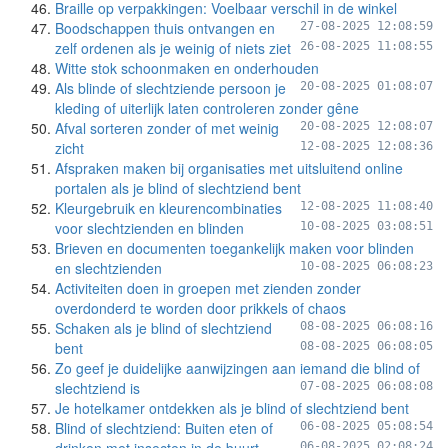
Braille op verpakkingen: Voelbaar verschil in de winkel
Boodschappen thuis ontvangen en
27-08-2025 12:08:59
zelf ordenen als je weinig of niets ziet
26-08-2025 11:08:55
Witte stok schoonmaken en onderhouden
Als blinde of slechtziende persoon je
20-08-2025 01:08:07
kleding of uiterlijk laten controleren zonder gêne
Afval sorteren zonder of met weinig
20-08-2025 12:08:07
zicht
12-08-2025 12:08:36
Afspraken maken bij organisaties met uitsluitend online
portalen als je blind of slechtziend bent
Kleurgebruik en kleurencombinaties
12-08-2025 11:08:40
voor slechtzienden en blinden
10-08-2025 03:08:51
Brieven en documenten toegankelijk maken voor blinden
en slechtzienden
10-08-2025 06:08:23
Activiteiten doen in groepen met zienden zonder
overdonderd te worden door prikkels of chaos
Schaken als je blind of slechtziend
08-08-2025 06:08:16
bent
08-08-2025 06:08:05
Zo geef je duidelijke aanwijzingen aan iemand die blind of
slechtziend is
07-08-2025 06:08:08
Je hotelkamer ontdekken als je blind of slechtziend bent
Blind of slechtziend: Buiten eten of
06-08-2025 05:08:54
06-08-2025 02:08:24