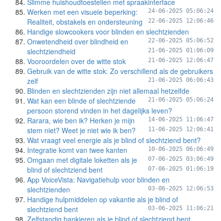
Slimme huishoudtoestellen met spraakinterface
Werken met een visuele beperking:
24-06-2025 05:06:24
Realiteit, obstakels en ondersteuning
22-06-2025 12:06:46
Handige slowcookers voor blinden en slechtzienden
Onwetendheid over blindheid en
22-06-2025 05:06:52
slechtziendheid
21-06-2025 01:06:09
Vooroordelen over de witte stok
21-06-2025 12:06:47
Gebruik van de witte stok: Zo verschillend als de gebruikers
zelf
21-06-2025 06:06:43
Blinden en slechtzienden zijn niet allemaal hetzelfde
Wat kan een blinde of slechtziende
21-06-2025 05:06:24
persoon storend vinden in het dagelijks leven?
Rarara, wie ben ik? Herken je mijn
14-06-2025 11:06:47
stem niet? Weet je niet wie ik ben?
11-06-2025 12:06:41
Wat vraagt veel energie als je blind of slechtziend bent?
Integratie komt van twee kanten
10-06-2025 06:06:49
Omgaan met digitale loketten als je
07-06-2025 03:06:49
blind of slechtziend bent
07-06-2025 01:06:19
App VoiceVista: Navigatiehulp voor blinden en
slechtzienden
03-06-2025 12:06:53
Handige hulpmiddelen op vakantie als je blind of
slechtziend bent
03-06-2025 11:06:21
Zelfstandig bankieren als je blind of slechtziend bent