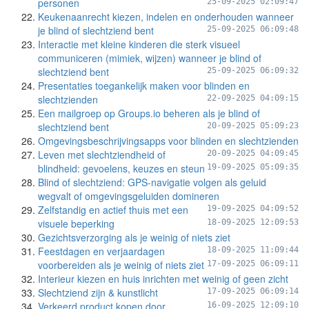
personen
25-09-2025 02:09:47
Keukenaanrecht kiezen, indelen en onderhouden wanneer
je blind of slechtziend bent
25-09-2025 06:09:48
Interactie met kleine kinderen die sterk visueel
communiceren (mimiek, wijzen) wanneer je blind of
slechtziend bent
25-09-2025 06:09:32
Presentaties toegankelijk maken voor blinden en
slechtzienden
22-09-2025 04:09:15
Een mailgroep op Groups.io beheren als je blind of
slechtziend bent
20-09-2025 05:09:23
Omgevingsbeschrijvingsapps voor blinden en slechtzienden
Leven met slechtziendheid of
20-09-2025 04:09:45
blindheid: gevoelens, keuzes en steun
19-09-2025 05:09:35
Blind of slechtziend: GPS-navigatie volgen als geluid
wegvalt of omgevingsgeluiden domineren
Zelfstandig en actief thuis met een
19-09-2025 04:09:52
visuele beperking
18-09-2025 12:09:53
Gezichtsverzorging als je weinig of niets ziet
Feestdagen en verjaardagen
18-09-2025 11:09:44
voorbereiden als je weinig of niets ziet
17-09-2025 06:09:11
Interieur kiezen en huis inrichten met weinig of geen zicht
Slechtziend zijn & kunstlicht
17-09-2025 06:09:14
Verkeerd product kopen door
16-09-2025 12:09:10