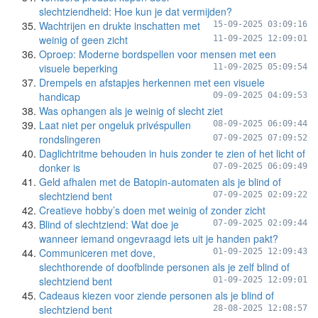
slechtziendheid: Hoe kun je dat vermijden?
Wachtrijen en drukte inschatten met
15-09-2025 03:09:16
weinig of geen zicht
11-09-2025 12:09:01
Oproep: Moderne bordspellen voor mensen met een
visuele beperking
11-09-2025 05:09:54
Drempels en afstapjes herkennen met een visuele
handicap
09-09-2025 04:09:53
Was ophangen als je weinig of slecht ziet
Laat niet per ongeluk privéspullen
08-09-2025 06:09:44
rondslingeren
07-09-2025 07:09:52
Daglichtritme behouden in huis zonder te zien of het licht of
donker is
07-09-2025 06:09:49
Geld afhalen met de Batopin-automaten als je blind of
slechtziend bent
07-09-2025 02:09:22
Creatieve hobby’s doen met weinig of zonder zicht
Blind of slechtziend: Wat doe je
07-09-2025 02:09:44
wanneer iemand ongevraagd iets uit je handen pakt?
Communiceren met dove,
01-09-2025 12:09:43
slechthorende of doofblinde personen als je zelf blind of
slechtziend bent
01-09-2025 12:09:01
Cadeaus kiezen voor ziende personen als je blind of
slechtziend bent
28-08-2025 12:08:57