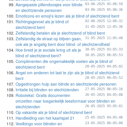
Aangepaste pillendoosjes voor blinde
03-06-2025 05:06:59
en slechtziende personen
03-06-2025 05:06:36
Emoticons en emoji’s lezen als je blind of slechtziend bent
Richtingsgevoel als je blind of
02-06-2025 12:06:31
slechtziend bent
31-05-2025 12:05:36
Zelfstandig betalen als je slechtziend of blind bent
Zelfstandig de straat op blijven gaan,
31-05-2025 11:05:48
ook als je angstig bent door blind- of slechtziendheid
Hoe breid je je sociale kring uit als je
30-05-2025 03:05:33
blind of slechtziend bent?
30-05-2025 06:05:53
Complimenten die ongemakkelijk voelen als je blind of
slechtziend bent
28-05-2025 04:05:02
Angst om anderen tot last te zijn als je blind of slechtziend
bent
28-05-2025 06:05:52
Opgedrongen hulp aan blinde en slechtziende personen
Irritatie bij blinden en slechtzienden
27-05-2025 06:05:16
Robotekst: Gratis documenten
26-05-2025 04:05:08
omzetten naar toegankelijk leesformaat voor blinden en
slechtzienden
26-05-2025 05:05:01
Op vakantie als je blind of slechtziend bent
Handleiding van het kaartspel 21
25-05-2025 04:05:46
Voelbingo voor blinden en
23-05-2025 06:05:00