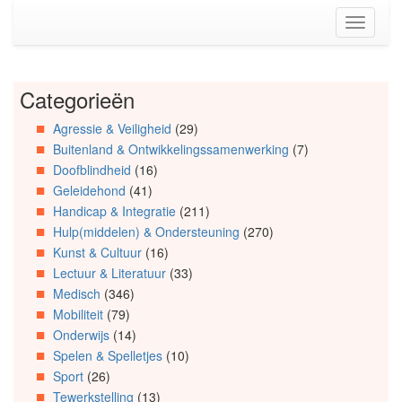
Spring
Toggle
naar
navigati
de
inhoud
(Accesskey
Categorieën
Spring
1)
naar
Spring
Agressie & Veiligheid
(29)
Artikels
naar
Buitenland & Ontwikkelingssamenwerking
(7)
Spring
de
naar
primaire
Doofblindheid
(16)
Info
zijbalk
Geleidehond
(41)
Spring
(Accesskey
Handicap & Integratie
(211)
naar
2)
Hulp(middelen) & Ondersteuning
(270)
Organisaties
Kunst & Cultuur
(16)
Spring
Lectuur & Literatuur
(33)
naar
Medisch
(346)
Social
media
Mobiliteit
(79)
Onderwijs
(14)
Spelen & Spelletjes
(10)
Sport
(26)
Tewerkstelling
(13)