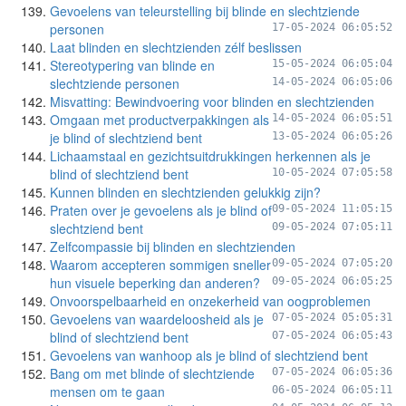
Gevoelens van teleurstelling bij blinde en slechtziende
personen
17-05-2024 06:05:52
Laat blinden en slechtzienden zélf beslissen
Stereotypering van blinde en
15-05-2024 06:05:04
slechtziende personen
14-05-2024 06:05:06
Misvatting: Bewindvoering voor blinden en slechtzienden
Omgaan met productverpakkingen als
14-05-2024 06:05:51
je blind of slechtziend bent
13-05-2024 06:05:26
Lichaamstaal en gezichtsuitdrukkingen herkennen als je
blind of slechtziend bent
10-05-2024 07:05:58
Kunnen blinden en slechtzienden gelukkig zijn?
Praten over je gevoelens als je blind of
09-05-2024 11:05:15
slechtziend bent
09-05-2024 07:05:11
Zelfcompassie bij blinden en slechtzienden
Waarom accepteren sommigen sneller
09-05-2024 07:05:20
hun visuele beperking dan anderen?
09-05-2024 06:05:25
Onvoorspelbaarheid en onzekerheid van oogproblemen
Gevoelens van waardeloosheid als je
07-05-2024 05:05:31
blind of slechtziend bent
07-05-2024 06:05:43
Gevoelens van wanhoop als je blind of slechtziend bent
Bang om met blinde of slechtziende
07-05-2024 06:05:36
mensen om te gaan
06-05-2024 06:05:11