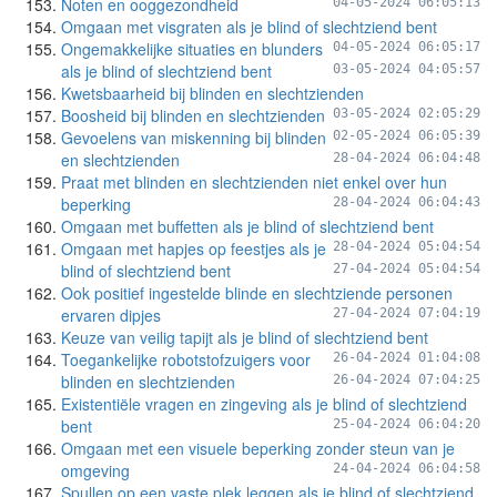
Noten en ooggezondheid
04-05-2024 06:05:13
Omgaan met visgraten als je blind of slechtziend bent
Ongemakkelijke situaties en blunders
04-05-2024 06:05:17
als je blind of slechtziend bent
03-05-2024 04:05:57
Kwetsbaarheid bij blinden en slechtzienden
Boosheid bij blinden en slechtzienden
03-05-2024 02:05:29
Gevoelens van miskenning bij blinden
02-05-2024 06:05:39
en slechtzienden
28-04-2024 06:04:48
Praat met blinden en slechtzienden niet enkel over hun
beperking
28-04-2024 06:04:43
Omgaan met buffetten als je blind of slechtziend bent
Omgaan met hapjes op feestjes als je
28-04-2024 05:04:54
blind of slechtziend bent
27-04-2024 05:04:54
Ook positief ingestelde blinde en slechtziende personen
ervaren dipjes
27-04-2024 07:04:19
Keuze van veilig tapijt als je blind of slechtziend bent
Toegankelijke robotstofzuigers voor
26-04-2024 01:04:08
blinden en slechtzienden
26-04-2024 07:04:25
Existentiële vragen en zingeving als je blind of slechtziend
bent
25-04-2024 06:04:20
Omgaan met een visuele beperking zonder steun van je
omgeving
24-04-2024 06:04:58
Spullen op een vaste plek leggen als je blind of slechtziend