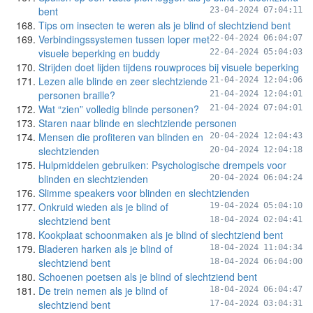
bent
23-04-2024 07:04:11
Tips om insecten te weren als je blind of slechtziend bent
Verbindingssystemen tussen loper met
22-04-2024 06:04:07
visuele beperking en buddy
22-04-2024 05:04:03
Strijden doet lijden tijdens rouwproces bij visuele beperking
Lezen alle blinde en zeer slechtziende
21-04-2024 12:04:06
personen braille?
21-04-2024 12:04:01
Wat “zien” volledig blinde personen?
21-04-2024 07:04:01
Staren naar blinde en slechtziende personen
Mensen die profiteren van blinden en
20-04-2024 12:04:43
slechtzienden
20-04-2024 12:04:18
Hulpmiddelen gebruiken: Psychologische drempels voor
blinden en slechtzienden
20-04-2024 06:04:24
Slimme speakers voor blinden en slechtzienden
Onkruid wieden als je blind of
19-04-2024 05:04:10
slechtziend bent
18-04-2024 02:04:41
Kookplaat schoonmaken als je blind of slechtziend bent
Bladeren harken als je blind of
18-04-2024 11:04:34
slechtziend bent
18-04-2024 06:04:00
Schoenen poetsen als je blind of slechtziend bent
De trein nemen als je blind of
18-04-2024 06:04:47
slechtziend bent
17-04-2024 03:04:31