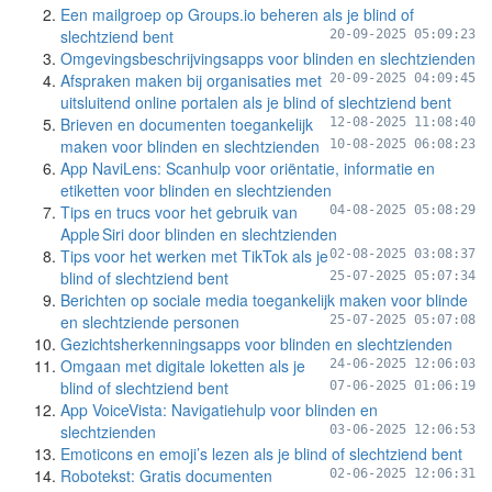
Een mailgroep op Groups.io beheren als je blind of
slechtziend bent
20-09-2025 05:09:23
Omgevingsbeschrijvingsapps voor blinden en slechtzienden
Afspraken maken bij organisaties met
20-09-2025 04:09:45
uitsluitend online portalen als je blind of slechtziend bent
Brieven en documenten toegankelijk
12-08-2025 11:08:40
maken voor blinden en slechtzienden
10-08-2025 06:08:23
App NaviLens: Scanhulp voor oriëntatie, informatie en
etiketten voor blinden en slechtzienden
Tips en trucs voor het gebruik van
04-08-2025 05:08:29
Apple Siri door blinden en slechtzienden
Tips voor het werken met TikTok als je
02-08-2025 03:08:37
blind of slechtziend bent
25-07-2025 05:07:34
Berichten op sociale media toegankelijk maken voor blinde
en slechtziende personen
25-07-2025 05:07:08
Gezichtsherkenningsapps voor blinden en slechtzienden
Omgaan met digitale loketten als je
24-06-2025 12:06:03
blind of slechtziend bent
07-06-2025 01:06:19
App VoiceVista: Navigatiehulp voor blinden en
slechtzienden
03-06-2025 12:06:53
Emoticons en emoji’s lezen als je blind of slechtziend bent
Robotekst: Gratis documenten
02-06-2025 12:06:31