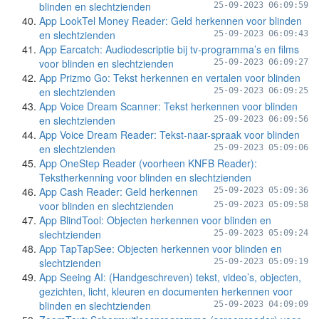
blinden en slechtzienden
25-09-2023 06:09:59
App LookTel Money Reader: Geld herkennen voor blinden
en slechtzienden
25-09-2023 06:09:43
App Earcatch: Audiodescriptie bij tv-programma’s en films
voor blinden en slechtzienden
25-09-2023 06:09:27
App Prizmo Go: Tekst herkennen en vertalen voor blinden
en slechtzienden
25-09-2023 06:09:25
App Voice Dream Scanner: Tekst herkennen voor blinden
en slechtzienden
25-09-2023 06:09:56
App Voice Dream Reader: Tekst-naar-spraak voor blinden
en slechtzienden
25-09-2023 05:09:06
App OneStep Reader (voorheen KNFB Reader):
Tekstherkenning voor blinden en slechtzienden
App Cash Reader: Geld herkennen
25-09-2023 05:09:36
voor blinden en slechtzienden
25-09-2023 05:09:58
App BlindTool: Objecten herkennen voor blinden en
slechtzienden
25-09-2023 05:09:24
App TapTapSee: Objecten herkennen voor blinden en
slechtzienden
25-09-2023 05:09:19
App Seeing AI: (Handgeschreven) tekst, video’s, objecten,
gezichten, licht, kleuren en documenten herkennen voor
blinden en slechtzienden
25-09-2023 04:09:09