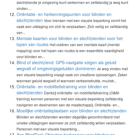
slechtziende je omgeving kunt verkennen en zelfstandig je weg kunt
vinden....
Oriëntatie- en herkenningspunten voor blinden en
slechtzienden
Voor mensen met een visuele beperking vormt het
vaak een uitdaging om zich te verplaatsen. Zich veilig en zelfstandig
van...
Mentale kaarten voor blinden en slechtzienden voor het
lopen van routes
Het creëren van een mentale kaart (mental
mapping) voor het lopen van routes is een essentiële vaardigheid
voor blinden en...
Blind of slechtziend: GPS-navigatie volgen als geluid
wegvalt of omgevingsgeluiden domineren
Je weg vinden met
een visuele beperking vraagt vaak om creatieve oplossingen. Zeker
wanneer geluid wegvalt of wanneer verkeersdrukte, muziek...
Oriëntatie- en mobiliteitstraining voor blinden en
slechtzienden
Dankzij oriëntatie- en mobiliteitstraining (O&M-
training) kunnen personen met een visuele beperking zelfstandig
navigeren en deelnemen aan de maatschappij. Oriëntatie- en...
Moeilijke oriëntatieplaatsen voor blinden en slechtzienden
Blinden en slechtzienden worden dagelijks geconfronteerd met
unieke uitdagingen wanneer ze zich zelfstandig willen verplaatsen.
Personen met een visuele beperking...
App BlindTool: Objecten herkennen voor blinden en