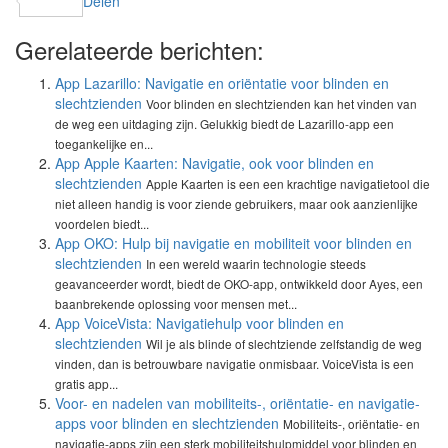
Delen
Gerelateerde berichten:
App Lazarillo: Navigatie en oriëntatie voor blinden en
slechtzienden
Voor blinden en slechtzienden kan het vinden van
de weg een uitdaging zijn. Gelukkig biedt de Lazarillo-app een
toegankelijke en...
App Apple Kaarten: Navigatie, ook voor blinden en
slechtzienden
Apple Kaarten is een een krachtige navigatietool die
niet alleen handig is voor ziende gebruikers, maar ook aanzienlijke
voordelen biedt...
App OKO: Hulp bij navigatie en mobiliteit voor blinden en
slechtzienden
In een wereld waarin technologie steeds
geavanceerder wordt, biedt de OKO-app, ontwikkeld door Ayes, een
baanbrekende oplossing voor mensen met...
App VoiceVista: Navigatiehulp voor blinden en
slechtzienden
Wil je als blinde of slechtziende zelfstandig de weg
vinden, dan is betrouwbare navigatie onmisbaar. VoiceVista is een
gratis app...
Voor- en nadelen van mobiliteits-, oriëntatie- en navigatie-
apps voor blinden en slechtzienden
Mobiliteits-, oriëntatie- en
navigatie-apps zijn een sterk mobiliteitshulpmiddel voor blinden en