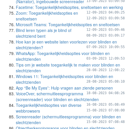
(Narrator), ingebouwde screenreader
13-09-2023 03:09:50
Facetime: Toegankelijkheidsopties, sneltoetsen en werking
Zoom: Toegankelijkheidsopties en
12-09-2023 04:09:25
sneltoetsen
12-09-2023 03:09:58
Microsoft Teams: Toegankelijkheidsopties en sneltoetsen
Blind leren typen als je blind of
12-09-2023 03:09:46
slechtziend bent
08-09-2023 03:09:17
Hoe kan je een website laten voorlezen voor blinden en
slechtzienden?
07-09-2023 10:09:55
WhatsApp: Toegankelijkheidsopties voor blinden en
slechtzienden
03-09-2023 12:09:53
Tips om je website toegankelijk te maken voor blinden en
slechtzienden
28-08-2023 12:08:22
Windows 11: Toegankelijkheidsopties voor blinden en
slechtzienden
28-08-2023 05:08:10
App “Be My Eyes”: Hulp vragen aan ziende personen
VoiceOver, schermuitleesprogramma
18-08-2023 04:08:26
(screenreader) voor blinden en slechtzienden
Toegankelijkheidsopties van diverse
16-08-2023 05:08:49
webbrowsers
15-08-2023 07:08:00
Screenreader (schermuitleesprogramma) voor blinden en
slechtzienden
15-08-2023 07:08:48
Objectherkenningsapps voor blinden en slechtzienden