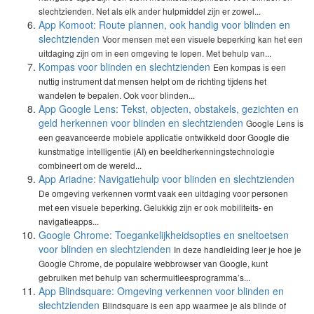
slechtzienden. Net als elk ander hulpmiddel zijn er zowel...
App Komoot: Route plannen, ook handig voor blinden en
slechtzienden
Voor mensen met een visuele beperking kan het een
uitdaging zijn om in een omgeving te lopen. Met behulp van...
Kompas voor blinden en slechtzienden
Een kompas is een
nuttig instrument dat mensen helpt om de richting tijdens het
wandelen te bepalen. Ook voor blinden...
App Google Lens: Tekst, objecten, obstakels, gezichten en
geld herkennen voor blinden en slechtzienden
Google Lens is
een geavanceerde mobiele applicatie ontwikkeld door Google die
kunstmatige intelligentie (AI) en beeldherkenningstechnologie
combineert om de wereld...
App Ariadne: Navigatiehulp voor blinden en slechtzienden
De omgeving verkennen vormt vaak een uitdaging voor personen
met een visuele beperking. Gelukkig zijn er ook mobiliteits- en
navigatieapps...
Google Chrome: Toegankelijkheidsopties en sneltoetsen
voor blinden en slechtzienden
In deze handleiding leer je hoe je
Google Chrome, de populaire webbrowser van Google, kunt
gebruiken met behulp van schermuitleesprogramma’s...
App Blindsquare: Omgeving verkennen voor blinden en
slechtzienden
Blindsquare is een app waarmee je als blinde of