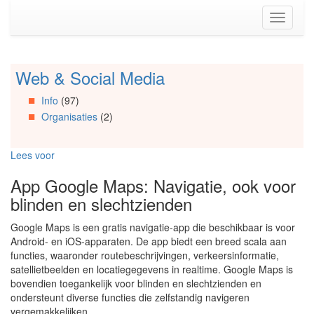
Spring
Toggle
naar
navigati
de
inhoud
(Accesskey
Web & Social Media
Spring
1)
naar
Spring
Info
(97)
Artikels
naar
Organisaties
(2)
Spring
de
naar
primaire
Info
zijbalk
Lees voor
Spring
(Accesskey
naar
2)
App Google Maps: Navigatie, ook voor
Organisaties
blinden en slechtzienden
Spring
naar
Google Maps is een gratis navigatie-app die beschikbaar is voor
Social
Android- en iOS-apparaten. De app biedt een breed scala aan
media
functies, waaronder routebeschrijvingen, verkeersinformatie,
satellietbeelden en locatiegegevens in realtime. Google Maps is
bovendien toegankelijk voor blinden en slechtzienden en
ondersteunt diverse functies die zelfstandig navigeren
vergemakkelijken.