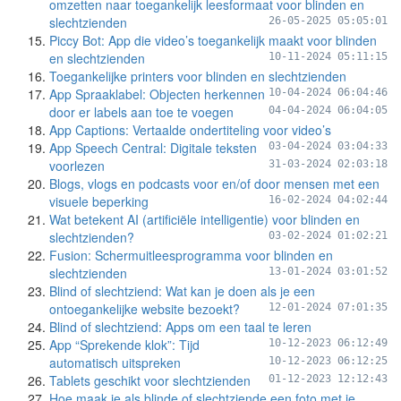
omzetten naar toegankelijk leesformaat voor blinden en
slechtzienden
26-05-2025 05:05:01
Piccy Bot: App die video’s toegankelijk maakt voor blinden
en slechtzienden
10-11-2024 05:11:15
Toegankelijke printers voor blinden en slechtzienden
App Spraaklabel: Objecten herkennen
10-04-2024 06:04:46
door er labels aan toe te voegen
04-04-2024 06:04:05
App Captions: Vertaalde ondertiteling voor video’s
App Speech Central: Digitale teksten
03-04-2024 03:04:33
voorlezen
31-03-2024 02:03:18
Blogs, vlogs en podcasts voor en/of door mensen met een
visuele beperking
16-02-2024 04:02:44
Wat betekent AI (artificiële intelligentie) voor blinden en
slechtzienden?
03-02-2024 01:02:21
Fusion: Schermuitleesprogramma voor blinden en
slechtzienden
13-01-2024 03:01:52
Blind of slechtziend: Wat kan je doen als je een
ontoegankelijke website bezoekt?
12-01-2024 07:01:35
Blind of slechtziend: Apps om een taal te leren
App “Sprekende klok”: Tijd
10-12-2023 06:12:49
automatisch uitspreken
10-12-2023 06:12:25
Tablets geschikt voor slechtzienden
01-12-2023 12:12:43
Hoe maak je als blinde of slechtziende een foto met je