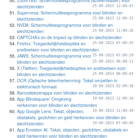
ZoomText: Schermuitleesprogramma (screenreader) voor
slechtzienden
25-09-2023 12:09:47
Supernova: Schermuitleesprogramma voor blinden en
slechtzienden
25-09-2023 12:09:15
NVDA: Schermuitleesprogramma voor blinden en
slechtzienden
25-09-2023 11:09:16
CAPTCHA’s en de impact op blinden en slechtzienden
Firefox: Toegankelijkheidsopties en
25-09-2023 07:09:35
sneltoetsen voor blinden en slechtzienden
JAWS: Schermuitleesprogramma voor
25-09-2023 07:09:29
blinden en slechtzienden
25-09-2023 06:09:11
X (Twitter): Toegankelijkheidsopties en sneltoetsen voor
blinden en slechtzienden
25-09-2023 06:09:43
OCR (Optische tekenherkenning: Tekst omzetten in
elektronisch formaat
20-09-2023 02:09:38
Barcodelezerapps voor blinden en slechtzienden
App Blindsquare: Omgeving
19-09-2023 12:09:16
verkennen voor blinden en slechtzienden
App Google Lens: Tekst, objecten,
19-09-2023 11:09:39
obstakels, gezichten en geld herkennen voor blinden en
slechtzienden
19-09-2023 07:09:45
App Envision AI: Tekst, objecten, gezichten, obstakels en
geld herkennen voor blinden en slechtzienden