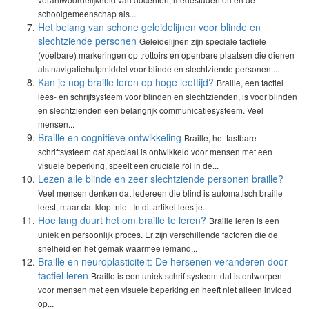
schoolgemeenschap als...
Het belang van schone geleidelijnen voor blinde en
slechtziende personen
Geleidelijnen zijn speciale tactiele
(voelbare) markeringen op trottoirs en openbare plaatsen die dienen
als navigatiehulpmiddel voor blinde en slechtziende personen....
Kan je nog braille leren op hoge leeftijd?
Braille, een tactiel
lees- en schrijfsysteem voor blinden en slechtzienden, is voor blinden
en slechtzienden een belangrijk communicatiesysteem. Veel
mensen...
Braille en cognitieve ontwikkeling
Braille, het tastbare
schriftsysteem dat speciaal is ontwikkeld voor mensen met een
visuele beperking, speelt een cruciale rol in de...
Lezen alle blinde en zeer slechtziende personen braille?
Veel mensen denken dat iedereen die blind is automatisch braille
leest, maar dat klopt niet. In dit artikel lees je...
Hoe lang duurt het om braille te leren?
Braille leren is een
uniek en persoonlijk proces. Er zijn verschillende factoren die de
snelheid en het gemak waarmee iemand...
Braille en neuroplasticiteit: De hersenen veranderen door
tactiel leren
Braille is een uniek schriftsysteem dat is ontworpen
voor mensen met een visuele beperking en heeft niet alleen invloed
op...