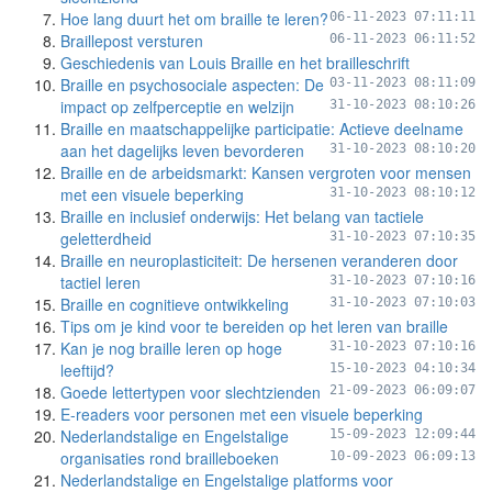
Hoe lang duurt het om braille te leren?
06-11-2023 07:11:11
Braillepost versturen
06-11-2023 06:11:52
Geschiedenis van Louis Braille en het brailleschrift
Braille en psychosociale aspecten: De
03-11-2023 08:11:09
impact op zelfperceptie en welzijn
31-10-2023 08:10:26
Braille en maatschappelijke participatie: Actieve deelname
aan het dagelijks leven bevorderen
31-10-2023 08:10:20
Braille en de arbeidsmarkt: Kansen vergroten voor mensen
met een visuele beperking
31-10-2023 08:10:12
Braille en inclusief onderwijs: Het belang van tactiele
geletterdheid
31-10-2023 07:10:35
Braille en neuroplasticiteit: De hersenen veranderen door
tactiel leren
31-10-2023 07:10:16
Braille en cognitieve ontwikkeling
31-10-2023 07:10:03
Tips om je kind voor te bereiden op het leren van braille
Kan je nog braille leren op hoge
31-10-2023 07:10:16
leeftijd?
15-10-2023 04:10:34
Goede lettertypen voor slechtzienden
21-09-2023 06:09:07
E-readers voor personen met een visuele beperking
Nederlandstalige en Engelstalige
15-09-2023 12:09:44
organisaties rond brailleboeken
10-09-2023 06:09:13
Nederlandstalige en Engelstalige platforms voor