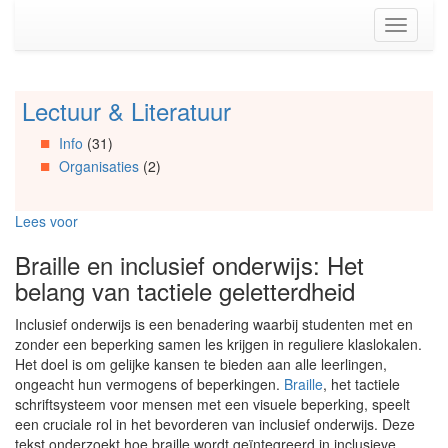
Spring
Toggle
naar
navigati
de
inhoud
(Accesskey
Lectuur & Literatuur
Spring
1)
naar
Spring
Info
(31)
Artikels
naar
Organisaties
(2)
Spring
de
naar
primaire
Info
zijbalk
Lees voor
Spring
(Accesskey
naar
2)
Braille en inclusief onderwijs: Het
Organisaties
belang van tactiele geletterdheid
Spring
naar
Inclusief onderwijs is een benadering waarbij studenten met en
Social
zonder een beperking samen les krijgen in reguliere klaslokalen.
media
Het doel is om gelijke kansen te bieden aan alle leerlingen,
ongeacht hun vermogens of beperkingen.
Braille
, het tactiele
schriftsysteem voor mensen met een visuele beperking, speelt
een cruciale rol in het bevorderen van inclusief onderwijs. Deze
tekst onderzoekt hoe braille wordt geïntegreerd in inclusieve