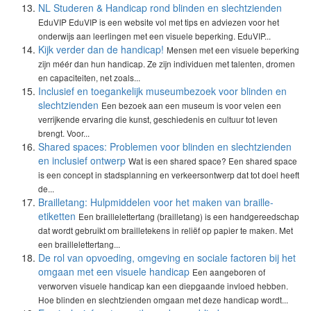
NL Studeren & Handicap rond blinden en slechtzienden
EduVIP EduVIP is een website vol met tips en adviezen voor het
onderwijs aan leerlingen met een visuele beperking. EduVIP...
Kijk verder dan de handicap!
Mensen met een visuele beperking
zijn méér dan hun handicap. Ze zijn individuen met talenten, dromen
en capaciteiten, net zoals...
Inclusief en toegankelijk museumbezoek voor blinden en
slechtzienden
Een bezoek aan een museum is voor velen een
verrijkende ervaring die kunst, geschiedenis en cultuur tot leven
brengt. Voor...
Shared spaces: Problemen voor blinden en slechtzienden
en inclusief ontwerp
Wat is een shared space? Een shared space
is een concept in stadsplanning en verkeersontwerp dat tot doel heeft
de...
Brailletang: Hulpmiddelen voor het maken van braille-
etiketten
Een braillelettertang (brailletang) is een handgereedschap
dat wordt gebruikt om brailletekens in reliëf op papier te maken. Met
een braillelettertang...
De rol van opvoeding, omgeving en sociale factoren bij het
omgaan met een visuele handicap
Een aangeboren of
verworven visuele handicap kan een diepgaande invloed hebben.
Hoe blinden en slechtzienden omgaan met deze handicap wordt...