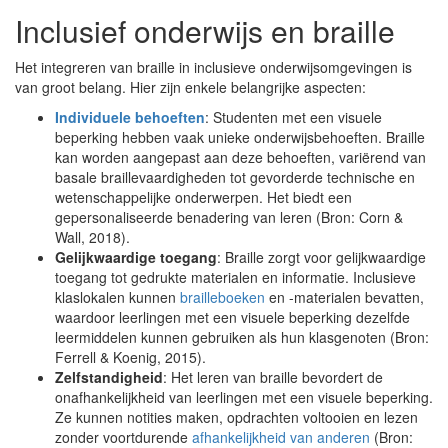
Inclusief onderwijs en braille
Het integreren van braille in inclusieve onderwijsomgevingen is
van groot belang. Hier zijn enkele belangrijke aspecten:
Individuele behoeften
: Studenten met een visuele
beperking hebben vaak unieke onderwijsbehoeften. Braille
kan worden aangepast aan deze behoeften, variërend van
basale braillevaardigheden tot gevorderde technische en
wetenschappelijke onderwerpen. Het biedt een
gepersonaliseerde benadering van leren (Bron: Corn &
Wall, 2018).
Gelijkwaardige toegang
: Braille zorgt voor gelijkwaardige
toegang tot gedrukte materialen en informatie. Inclusieve
klaslokalen kunnen
brailleboeken
en -materialen bevatten,
waardoor leerlingen met een visuele beperking dezelfde
leermiddelen kunnen gebruiken als hun klasgenoten (Bron:
Ferrell & Koenig, 2015).
Zelfstandigheid
: Het leren van braille bevordert de
onafhankelijkheid van leerlingen met een visuele beperking.
Ze kunnen notities maken, opdrachten voltooien en lezen
zonder voortdurende
afhankelijkheid van anderen
(Bron: