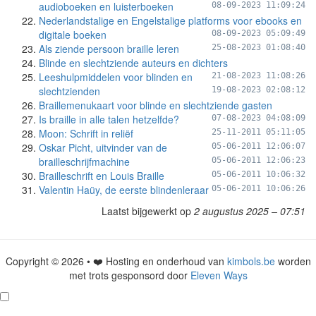
audioboeken en luisterboeken
08-09-2023 11:09:24
Nederlandstalige en Engelstalige platforms voor ebooks en
digitale boeken
08-09-2023 05:09:49
Als ziende persoon braille leren
25-08-2023 01:08:40
Blinde en slechtziende auteurs en dichters
Leeshulpmiddelen voor blinden en
21-08-2023 11:08:26
slechtzienden
19-08-2023 02:08:12
Braillemenukaart voor blinde en slechtziende gasten
Is braille in alle talen hetzelfde?
07-08-2023 04:08:09
Moon: Schrift in reliëf
25-11-2011 05:11:05
Oskar Picht, uitvinder van de
05-06-2011 12:06:07
brailleschrijfmachine
05-06-2011 12:06:23
Brailleschrift en Louis Braille
05-06-2011 10:06:32
Valentin Haüy, de eerste blindenleraar
05-06-2011 10:06:26
Laatst bijgewerkt op
2 augustus 2025 – 07:51
Copyright © 2026 • ❤️ Hosting en onderhoud van
kimbols.be
worden
met trots gesponsord door
Eleven Ways