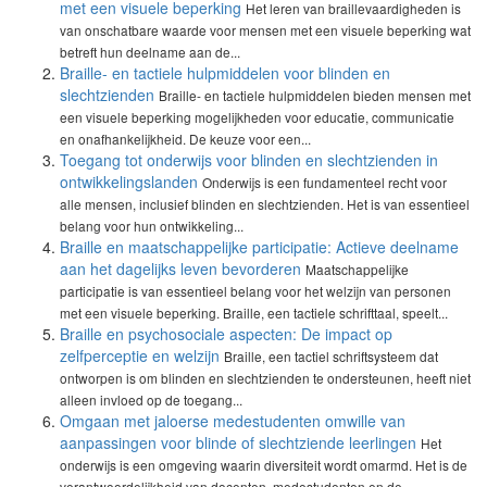
met een visuele beperking
Het leren van braillevaardigheden is
van onschatbare waarde voor mensen met een visuele beperking wat
betreft hun deelname aan de...
Braille- en tactiele hulpmiddelen voor blinden en
slechtzienden
Braille- en tactiele hulpmiddelen bieden mensen met
een visuele beperking mogelijkheden voor educatie, communicatie
en onafhankelijkheid. De keuze voor een...
Toegang tot onderwijs voor blinden en slechtzienden in
ontwikkelingslanden
Onderwijs is een fundamenteel recht voor
alle mensen, inclusief blinden en slechtzienden. Het is van essentieel
belang voor hun ontwikkeling...
Braille en maatschappelijke participatie: Actieve deelname
aan het dagelijks leven bevorderen
Maatschappelijke
participatie is van essentieel belang voor het welzijn van personen
met een visuele beperking. Braille, een tactiele schrifttaal, speelt...
Braille en psychosociale aspecten: De impact op
zelfperceptie en welzijn
Braille, een tactiel schriftsysteem dat
ontworpen is om blinden en slechtzienden te ondersteunen, heeft niet
alleen invloed op de toegang...
Omgaan met jaloerse medestudenten omwille van
aanpassingen voor blinde of slechtziende leerlingen
Het
onderwijs is een omgeving waarin diversiteit wordt omarmd. Het is de
verantwoordelijkheid van docenten, medestudenten en de