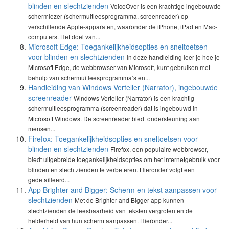
blinden en slechtzienden
VoiceOver is een krachtige ingebouwde
schermlezer (schermuitleesprogramma, screenreader) op
verschillende Apple-apparaten, waaronder de iPhone, iPad en Mac-
computers. Het doel van...
Microsoft Edge: Toegankelijkheidsopties en sneltoetsen
voor blinden en slechtzienden
In deze handleiding leer je hoe je
Microsoft Edge, de webbrowser van Microsoft, kunt gebruiken met
behulp van schermuitleesprogramma’s en...
Handleiding van Windows Verteller (Narrator), ingebouwde
screenreader
Windows Verteller (Narrator) is een krachtig
schermuitleesprogramma (screenreader) dat is ingebouwd in
Microsoft Windows. De screenreader biedt ondersteuning aan
mensen...
Firefox: Toegankelijkheidsopties en sneltoetsen voor
blinden en slechtzienden
Firefox, een populaire webbrowser,
biedt uitgebreide toegankelijkheidsopties om het internetgebruik voor
blinden en slechtzienden te verbeteren. Hieronder volgt een
gedetailleerd...
App Brighter and Bigger: Scherm en tekst aanpassen voor
slechtzienden
Met de Brighter and Bigger-app kunnen
slechtzienden de leesbaarheid van teksten vergroten en de
helderheid van hun scherm aanpassen. Hieronder...