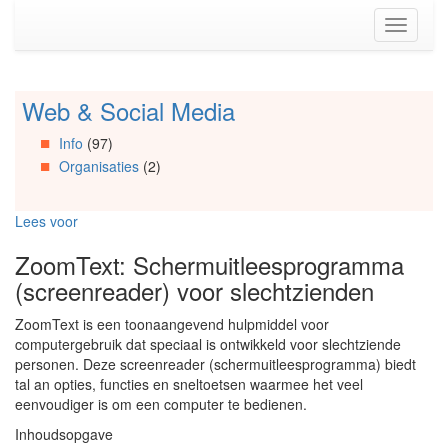
Spring
Toggle
naar
navigati
de
inhoud
(Accesskey
Web & Social Media
Spring
1)
naar
Spring
Info
(97)
Artikels
naar
Organisaties
(2)
Spring
de
naar
primaire
Info
zijbalk
Lees voor
Spring
(Accesskey
naar
2)
ZoomText: Schermuitleesprogramma
Organisaties
(screenreader) voor slechtzienden
Spring
naar
ZoomText is een toonaangevend hulpmiddel voor
Social
computergebruik dat speciaal is ontwikkeld voor slechtziende
media
personen. Deze screenreader (schermuitleesprogramma) biedt
tal an opties, functies en sneltoetsen waarmee het veel
eenvoudiger is om een computer te bedienen.
Inhoudsopgave