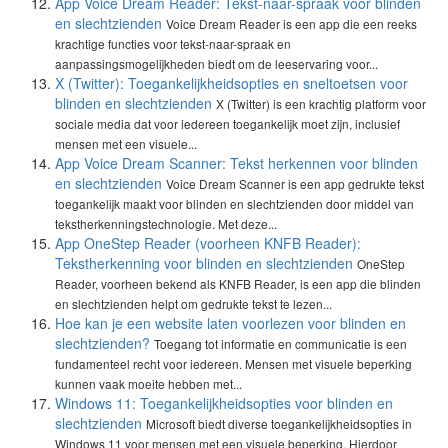
App Voice Dream Reader: Tekst-naar-spraak voor blinden
en slechtzienden
Voice Dream Reader is een app die een reeks
krachtige functies voor tekst-naar-spraak en
aanpassingsmogelijkheden biedt om de leeservaring voor...
X (Twitter): Toegankelijkheidsopties en sneltoetsen voor
blinden en slechtzienden
X (Twitter) is een krachtig platform voor
sociale media dat voor iedereen toegankelijk moet zijn, inclusief
mensen met een visuele...
App Voice Dream Scanner: Tekst herkennen voor blinden
en slechtzienden
Voice Dream Scanner is een app gedrukte tekst
toegankelijk maakt voor blinden en slechtzienden door middel van
tekstherkenningstechnologie. Met deze...
App OneStep Reader (voorheen KNFB Reader):
Tekstherkenning voor blinden en slechtzienden
OneStep
Reader, voorheen bekend als KNFB Reader, is een app die blinden
en slechtzienden helpt om gedrukte tekst te lezen...
Hoe kan je een website laten voorlezen voor blinden en
slechtzienden?
Toegang tot informatie en communicatie is een
fundamenteel recht voor iedereen. Mensen met visuele beperking
kunnen vaak moeite hebben met...
Windows 11: Toegankelijkheidsopties voor blinden en
slechtzienden
Microsoft biedt diverse toegankelijkheidsopties in
Windows 11 voor mensen met een visuele beperking. Hierdoor