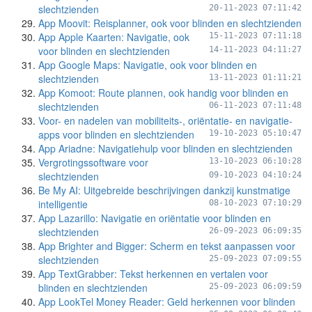
slechtzienden
20-11-2023 07:11:42
App Moovit: Reisplanner, ook voor blinden en slechtzienden
App Apple Kaarten: Navigatie, ook
15-11-2023 07:11:18
voor blinden en slechtzienden
14-11-2023 04:11:27
App Google Maps: Navigatie, ook voor blinden en
slechtzienden
13-11-2023 01:11:21
App Komoot: Route plannen, ook handig voor blinden en
slechtzienden
06-11-2023 07:11:48
Voor- en nadelen van mobiliteits-, oriëntatie- en navigatie-
apps voor blinden en slechtzienden
19-10-2023 05:10:47
App Ariadne: Navigatiehulp voor blinden en slechtzienden
Vergrotingssoftware voor
13-10-2023 06:10:28
slechtzienden
09-10-2023 04:10:24
Be My AI: Uitgebreide beschrijvingen dankzij kunstmatige
intelligentie
08-10-2023 07:10:29
App Lazarillo: Navigatie en oriëntatie voor blinden en
slechtzienden
26-09-2023 06:09:35
App Brighter and Bigger: Scherm en tekst aanpassen voor
slechtzienden
25-09-2023 07:09:55
App TextGrabber: Tekst herkennen en vertalen voor
blinden en slechtzienden
25-09-2023 06:09:59
App LookTel Money Reader: Geld herkennen voor blinden