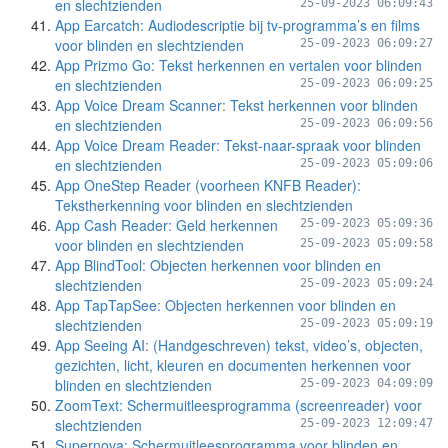
en slechtzienden
25-09-2023 06:09:43
App Earcatch: Audiodescriptie bij tv-programma’s en films
voor blinden en slechtzienden
25-09-2023 06:09:27
App Prizmo Go: Tekst herkennen en vertalen voor blinden
en slechtzienden
25-09-2023 06:09:25
App Voice Dream Scanner: Tekst herkennen voor blinden
en slechtzienden
25-09-2023 06:09:56
App Voice Dream Reader: Tekst-naar-spraak voor blinden
en slechtzienden
25-09-2023 05:09:06
App OneStep Reader (voorheen KNFB Reader):
Tekstherkenning voor blinden en slechtzienden
App Cash Reader: Geld herkennen
25-09-2023 05:09:36
voor blinden en slechtzienden
25-09-2023 05:09:58
App BlindTool: Objecten herkennen voor blinden en
slechtzienden
25-09-2023 05:09:24
App TapTapSee: Objecten herkennen voor blinden en
slechtzienden
25-09-2023 05:09:19
App Seeing AI: (Handgeschreven) tekst, video’s, objecten,
gezichten, licht, kleuren en documenten herkennen voor
blinden en slechtzienden
25-09-2023 04:09:09
ZoomText: Schermuitleesprogramma (screenreader) voor
slechtzienden
25-09-2023 12:09:47
Supernova: Schermuitleesprogramma voor blinden en