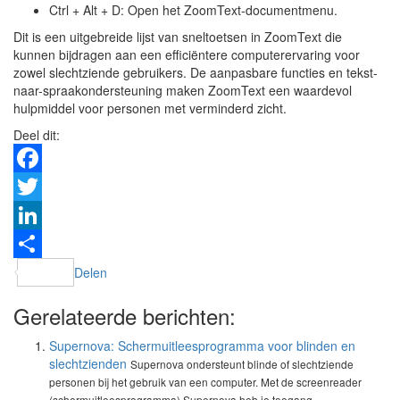
Ctrl + Alt + D: Open het ZoomText-documentmenu.
Dit is een uitgebreide lijst van sneltoetsen in ZoomText die
kunnen bijdragen aan een efficiëntere computerervaring voor
zowel slechtziende gebruikers. De aanpasbare functies en tekst-
naar-spraakondersteuning maken ZoomText een waardevol
hulpmiddel voor personen met verminderd zicht.
Deel dit:
Facebook
Twitter
LinkedIn
Delen
Gerelateerde berichten:
Supernova: Schermuitleesprogramma voor blinden en
slechtzienden
Supernova ondersteunt blinde of slechtziende
personen bij het gebruik van een computer. Met de screenreader
(schermuitleesprogramma) Supernova heb je toegang...