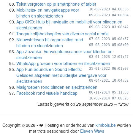
Tekst vergroten op je smartphone of tablet
Mobiliteits- en navigatieapps voor
10-08-2023 04:08:36
blinden en slechtzienden
09-08-2023 04:08:04
App OKO: Hulp bij navigatie en mobiliteit voor blinden en
slechtzienden
09-08-2023 03:08:42
Toegankelijkheidsopties van diverse social media
Nieuwsbrieven bij organisaties rond
07-08-2023 05:08:57
blinden en slechtzienden
05-08-2023 05:08:00
App Zuzanka: Vervaldatumscanner voor blinden en
slechtzienden
03-01-2023 12:01:27
WhatsApp-groepen voor blinden en slechtzienden
App Fun Sounds en Sound Effects:
25-01-2022 06:01:07
Geluiden afspelen met duidelijke weergave voor
slechtzienden
08-04-2021 10:04:52
Mailgroepen rond blinden en slechtzienden
Facebook rond visuele handicap
06-11-2014 05:11:58
16-08-2014 07:08:25
Laatst bijgewerkt op
26 september 2023 – 12:36
Copyright © 2026 • ❤️ Hosting en onderhoud van
kimbols.be
worden
met trots gesponsord door
Eleven Ways