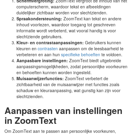
Schermvergroting:
ZoomText vergroot de inhoud van het
computerscherm, waardoor tekst en afbeeldingen
duidelijker zichtbaar worden voor slechtzienden.
Spraakondersteuning:
ZoomText kan tekst en andere
inhoud voorlezen, waardoor toegang tot geschreven
informatie wordt verbeterd, wat vooral handig is voor
slechtziende gebruikers.
Kleur- en contrastaanpassingen:
Gebruikers kunnen
kleuren en
contrasten
aanpassen om de leesbaarheid te
verbeteren en aan hun
specifieke behoeften
te voldoen.
Aanpasbare instellingen:
ZoomText biedt uitgebreide
aanpassingsmogelijkheden, zodat persoonlijke voorkeuren
en behoeften kunnen worden ingesteld.
Muisaanwijzerfuncties:
ZoomText verbetert de
zichtbaarheid van de muisaanwijzer met functies zoals
schaduw en kleuraanpassing, wat gunstig kan zijn voor
slechtzienden.
Aanpassen van instellingen
in ZoomText
Om ZoomText aan te passen aan persoonlijke voorkeuren,