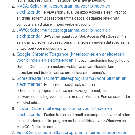
NVDA: Schermuitleesprogramma voor blinden en
slechtzienden
NVDA (NonVisual Desktop Access) is een krachtig
en gratis schermuitleesprogramma dat de toegankelijkheid van
computers en digitale inhoud verbetert voor...
JAWS: Schermuitleesprogramma voor blinden en
slechtzienden
JAWS, wat staat voor “Job Access With Speech,” is
een krachtig schermuitleesprogramma (screenreader) dat speciaal is
ontworpen voor mensen met...
Google Chrome: Toegankelijkheidsopties en sneltoetsen
voor blinden en slechtzienden
In deze handleiding leer je hoe je
Google Chrome, de populaire webbrowser van Google, kunt
gebruiken met behulp van schermuitleesprogramma’s...
Screenreader (schermuitleesprogramma) voor blinden en
slechtzienden
Een screenreader, ook wel een
schermuitleesprogramma of schermlezer genoemd, is een
softwaretoepassing voor blinden en slechtzienden. Een screenreader
zet tekstuele...
Fusion: Schermuitleesprogramma voor blinden en
slechtzienden
Fusion is een schermuitleesprogramma voor blinden
en slechtzienden. Het programma is beschikbaar voor Windows en
Mac OS. Fusion is een...
VoiceOver, schermuitleesprogramma (screenreader) voor