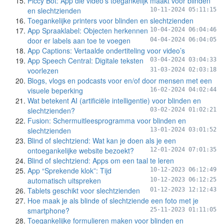
Piccy Bot: App die video’s toegankelijk maakt voor blinden
en slechtzienden
10-11-2024 05:11:15
Toegankelijke printers voor blinden en slechtzienden
App Spraaklabel: Objecten herkennen
10-04-2024 06:04:46
door er labels aan toe te voegen
04-04-2024 06:04:05
App Captions: Vertaalde ondertiteling voor video’s
App Speech Central: Digitale teksten
03-04-2024 03:04:33
voorlezen
31-03-2024 02:03:18
Blogs, vlogs en podcasts voor en/of door mensen met een
visuele beperking
16-02-2024 04:02:44
Wat betekent AI (artificiële intelligentie) voor blinden en
slechtzienden?
03-02-2024 01:02:21
Fusion: Schermuitleesprogramma voor blinden en
slechtzienden
13-01-2024 03:01:52
Blind of slechtziend: Wat kan je doen als je een
ontoegankelijke website bezoekt?
12-01-2024 07:01:35
Blind of slechtziend: Apps om een taal te leren
App “Sprekende klok”: Tijd
10-12-2023 06:12:49
automatisch uitspreken
10-12-2023 06:12:25
Tablets geschikt voor slechtzienden
01-12-2023 12:12:43
Hoe maak je als blinde of slechtziende een foto met je
smartphone?
25-11-2023 01:11:05
Toegankelijke formulieren maken voor blinden en