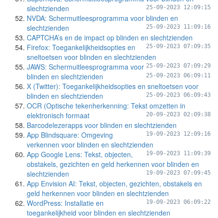
slechtzienden
25-09-2023 12:09:15
NVDA: Schermuitleesprogramma voor blinden en
slechtzienden
25-09-2023 11:09:16
CAPTCHA’s en de impact op blinden en slechtzienden
Firefox: Toegankelijkheidsopties en
25-09-2023 07:09:35
sneltoetsen voor blinden en slechtzienden
JAWS: Schermuitleesprogramma voor
25-09-2023 07:09:29
blinden en slechtzienden
25-09-2023 06:09:11
X (Twitter): Toegankelijkheidsopties en sneltoetsen voor
blinden en slechtzienden
25-09-2023 06:09:43
OCR (Optische tekenherkenning: Tekst omzetten in
elektronisch formaat
20-09-2023 02:09:38
Barcodelezerapps voor blinden en slechtzienden
App Blindsquare: Omgeving
19-09-2023 12:09:16
verkennen voor blinden en slechtzienden
App Google Lens: Tekst, objecten,
19-09-2023 11:09:39
obstakels, gezichten en geld herkennen voor blinden en
slechtzienden
19-09-2023 07:09:45
App Envision AI: Tekst, objecten, gezichten, obstakels en
geld herkennen voor blinden en slechtzienden
WordPress: Installatie en
19-09-2023 06:09:22
toegankelijkheid voor blinden en slechtzienden