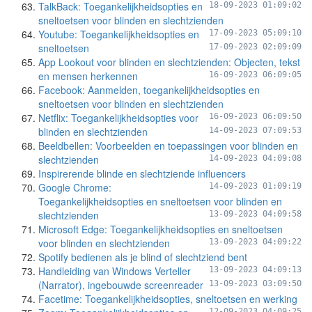
TalkBack: Toegankelijkheidsopties en
18-09-2023 01:09:02
sneltoetsen voor blinden en slechtzienden
Youtube: Toegankelijkheidsopties en
17-09-2023 05:09:10
sneltoetsen
17-09-2023 02:09:09
App Lookout voor blinden en slechtzienden: Objecten, tekst
en mensen herkennen
16-09-2023 06:09:05
Facebook: Aanmelden, toegankelijkheidsopties en
sneltoetsen voor blinden en slechtzienden
Netflix: Toegankelijkheidsopties voor
16-09-2023 06:09:50
blinden en slechtzienden
14-09-2023 07:09:53
Beeldbellen: Voorbeelden en toepassingen voor blinden en
slechtzienden
14-09-2023 04:09:08
Inspirerende blinde en slechtziende influencers
Google Chrome:
14-09-2023 01:09:19
Toegankelijkheidsopties en sneltoetsen voor blinden en
slechtzienden
13-09-2023 04:09:58
Microsoft Edge: Toegankelijkheidsopties en sneltoetsen
voor blinden en slechtzienden
13-09-2023 04:09:22
Spotify bedienen als je blind of slechtziend bent
Handleiding van Windows Verteller
13-09-2023 04:09:13
(Narrator), ingebouwde screenreader
13-09-2023 03:09:50
Facetime: Toegankelijkheidsopties, sneltoetsen en werking
12-09-2023 04:09:25