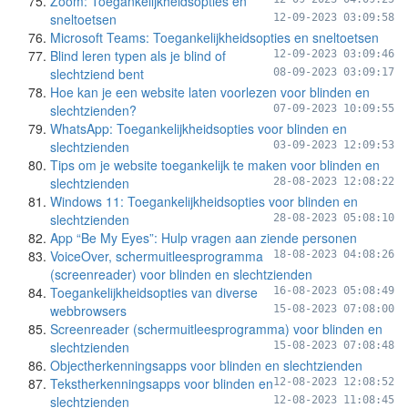
Zoom: Toegankelijkheidsopties en
sneltoetsen
12-09-2023 03:09:58
Microsoft Teams: Toegankelijkheidsopties en sneltoetsen
Blind leren typen als je blind of
12-09-2023 03:09:46
slechtziend bent
08-09-2023 03:09:17
Hoe kan je een website laten voorlezen voor blinden en
slechtzienden?
07-09-2023 10:09:55
WhatsApp: Toegankelijkheidsopties voor blinden en
slechtzienden
03-09-2023 12:09:53
Tips om je website toegankelijk te maken voor blinden en
slechtzienden
28-08-2023 12:08:22
Windows 11: Toegankelijkheidsopties voor blinden en
slechtzienden
28-08-2023 05:08:10
App “Be My Eyes”: Hulp vragen aan ziende personen
VoiceOver, schermuitleesprogramma
18-08-2023 04:08:26
(screenreader) voor blinden en slechtzienden
Toegankelijkheidsopties van diverse
16-08-2023 05:08:49
webbrowsers
15-08-2023 07:08:00
Screenreader (schermuitleesprogramma) voor blinden en
slechtzienden
15-08-2023 07:08:48
Objectherkenningsapps voor blinden en slechtzienden
Tekstherkenningsapps voor blinden en
12-08-2023 12:08:52
slechtzienden
12-08-2023 11:08:45