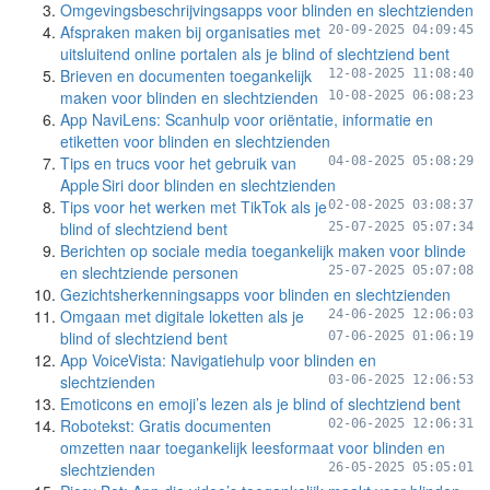
Omgevingsbeschrijvingsapps voor blinden en slechtzienden
Afspraken maken bij organisaties met
20-09-2025 04:09:45
uitsluitend online portalen als je blind of slechtziend bent
Brieven en documenten toegankelijk
12-08-2025 11:08:40
maken voor blinden en slechtzienden
10-08-2025 06:08:23
App NaviLens: Scanhulp voor oriëntatie, informatie en
etiketten voor blinden en slechtzienden
Tips en trucs voor het gebruik van
04-08-2025 05:08:29
Apple Siri door blinden en slechtzienden
Tips voor het werken met TikTok als je
02-08-2025 03:08:37
blind of slechtziend bent
25-07-2025 05:07:34
Berichten op sociale media toegankelijk maken voor blinde
en slechtziende personen
25-07-2025 05:07:08
Gezichtsherkenningsapps voor blinden en slechtzienden
Omgaan met digitale loketten als je
24-06-2025 12:06:03
blind of slechtziend bent
07-06-2025 01:06:19
App VoiceVista: Navigatiehulp voor blinden en
slechtzienden
03-06-2025 12:06:53
Emoticons en emoji’s lezen als je blind of slechtziend bent
Robotekst: Gratis documenten
02-06-2025 12:06:31
omzetten naar toegankelijk leesformaat voor blinden en
slechtzienden
26-05-2025 05:05:01