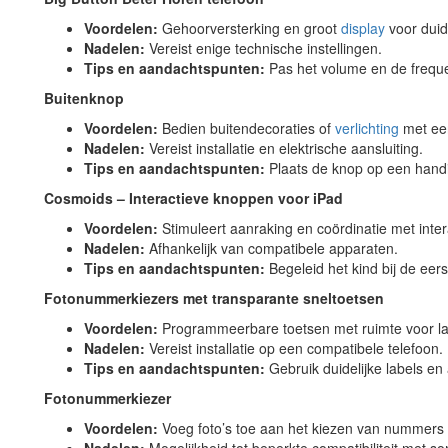
Voordelen:
Gehoorversterking en groot
display
voor duid
Nadelen:
Vereist enige technische instellingen.
Tips en aandachtspunten:
Pas het volume en de freque
Buitenknop
Voordelen:
Bedien buitendecoraties of
verlichting
met een
Nadelen:
Vereist installatie en elektrische aansluiting.
Tips en aandachtspunten:
Plaats de knop op een handi
Cosmoids – Interactieve knoppen voor iPad
Voordelen:
Stimuleert aanraking en coördinatie met inter
Nadelen:
Afhankelijk van compatibele apparaten.
Tips en aandachtspunten:
Begeleid het kind bij de eer
Fotonummerkiezers met transparante sneltoetsen
Voordelen:
Programmeerbare toetsen met ruimte voor la
Nadelen:
Vereist installatie op een compatibele telefoon.
Tips en aandachtspunten:
Gebruik duidelijke labels en
Fotonummerkiezer
Voordelen:
Voeg foto’s toe aan het kiezen van nummers 