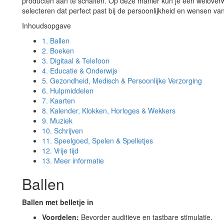
producten aan te schaffen. Op deze manier kun je een welove
selecteren dat perfect past bij de persoonlijkheid en wensen va
Inhoudsopgave
1.
Ballen
2.
Boeken
3.
Digitaal & Telefoon
4.
Educatie & Onderwijs
5.
Gezondheid, Medisch & Persoonlijke Verzorging
6.
Hulpmiddelen
7.
Kaarten
8.
Kalender, Klokken, Horloges & Wekkers
9.
Muziek
10.
Schrijven
11.
Speelgoed, Spelen & Spelletjes
12.
Vrije tijd
13.
Meer informatie
Ballen
Ballen met belletje in
Voordelen:
Bevorder auditieve en tastbare stimulatie.