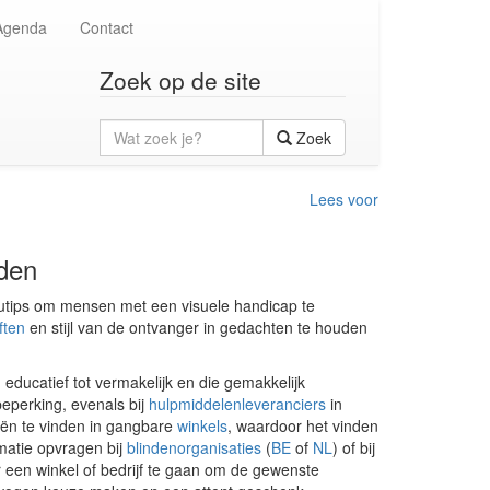
Agenda
Contact
Zoek op de site
Wat
Zoek
zoek
je?
Lees voor
nden
autips om mensen met een visuele handicap te
ften
en stijl van de ontvanger in gedachten te houden
educatief tot vermakelijk en die gemakkelijk
 beperking, evenals bij
hulpmiddelenleveranciers
in
eën te vinden in gangbare
winkels
, waardoor het vinden
rmatie opvragen bij
blindenorganisaties
(
BE
of
NL
) of bij
r een winkel of bedrijf te gaan om de gewenste