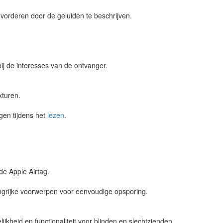
vorderen door de geluiden te beschrijven.
ij de interesses van de ontvanger.
xturen.
gen tijdens het
lezen
.
de Apple Airtag.
ngrijke voorwerpen voor eenvoudige opsporing.
ijkheid en functionaliteit voor blinden en slechtzienden