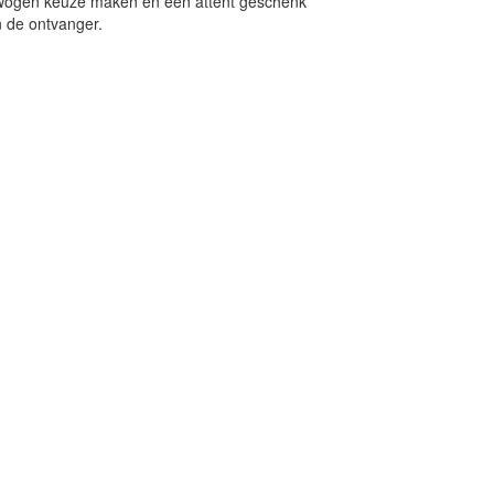
rwogen keuze maken en een attent geschenk
n de ontvanger.