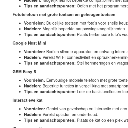
Nadelen:
Mogelijkheid tot beperkte compatibiliteit met s
Tips en aandachtspunten:
Oefen met het programmeren 
Fototelefoon met grote toetsen en geheugentoetsen
Voordelen:
Duidelijke toetsen met foto’s voor snelle keuz
Nadelen:
Mogelijk beperkte aanpassingsmogelijkheden.
Tips en aandachtspunten:
Plaats herkenbare foto’s voo
Google Nest Mini
Voordelen:
Bedien slimme apparaten en ontvang informa
Nadelen:
Vereist Wi-Fi-connectiviteit en spraakherkennin
Tips en aandachtspunten:
Stel herinneringen en vrage
GSM Easy-5
Voordelen:
Eenvoudige mobiele telefoon met grote toetse
Nadelen:
Beperkte functies in vergelijking met smartpho
Tips en aandachtspunten:
Leer de basisfuncties en toe
Interactieve kat
Voordelen:
Geniet van gezelschap en interactie met een 
Nadelen:
Vereist opladen en onderhoud.
Tips en aandachtspunten:
Plaats de kat op een plek waa