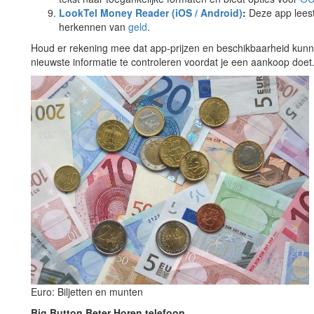
LookTel Money Reader (iOS / Android)
:
Deze app leest
herkennen van
geld
.
Houd er rekening mee dat app-prijzen en beschikbaarheid kunnen
nieuwste informatie te controleren voordat je een aankoop doet
Euro: Biljetten en munten
Big Button Beter Horen telefoon