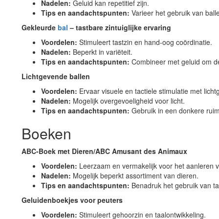
Nadelen:
Geluid kan repetitief zijn.
Tips en aandachtspunten:
Varieer het gebruik van ball
Gekleurde
bal
– tastbare zintuiglijke ervaring
Voordelen:
Stimuleert tastzin en hand-oog coördinatie.
Nadelen:
Beperkt in variëteit.
Tips en aandachtspunten:
Combineer met geluid om de 
Lichtgevende ballen
Voordelen:
Ervaar visuele en tactiele stimulatie met lich
Nadelen:
Mogelijk overgevoeligheid voor licht.
Tips en aandachtspunten:
Gebruik in een donkere ruimt
Boeken
ABC-Boek met Dieren/ABC Amusant des Animaux
Voordelen:
Leerzaam en vermakelijk voor het aanleren va
Nadelen:
Mogelijk beperkt assortiment van dieren.
Tips en aandachtspunten:
Benadruk het gebruik van ta
Geluidenboekjes voor peuters
Voordelen:
Stimuleert gehoorzin en taalontwikkeling.