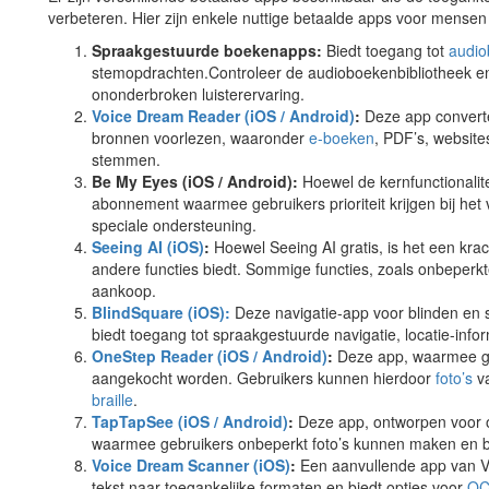
verbeteren. Hier zijn enkele nuttige betaalde apps voor mensen
Spraakgestuurde boekenapps:
Biedt toegang tot
audi
stemopdrachten.Controleer de audioboekenbibliotheek en 
ononderbroken luisterervaring.
Voice Dream Reader (iOS / Android)
:
Deze app converte
bronnen voorlezen, waaronder
e-boeken
, PDF’s, websit
stemmen.
Be My Eyes (iOS / Android):
Hoewel de kernfunctionalitei
abonnement waarmee gebruikers prioriteit krijgen bij het 
speciale ondersteuning.
Seeing AI (iOS)
:
Hoewel Seeing AI gratis, is het een kra
andere functies biedt. Sommige functies, zoals onbeperk
aankoop.
BlindSquare (iOS):
Deze navigatie-app voor blinden en 
biedt toegang tot spraakgestuurde navigatie, locatie-info
OneStep Reader (iOS / Android)
:
Deze app, waarmee ge
aangekocht worden. Gebruikers kunnen hierdoor
foto’s
va
braille
.
TapTapSee (iOS / Android)
:
Deze app, ontworpen voor 
waarmee gebruikers onbeperkt foto’s kunnen maken en b
Voice Dream Scanner (iOS)
:
Een aanvullende app van V
tekst naar toegankelijke formaten en biedt opties voor
O