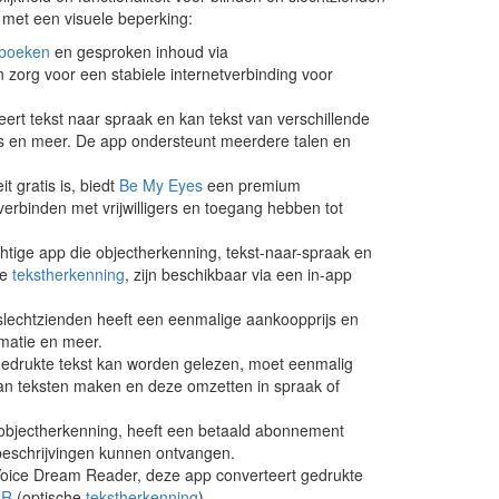
 met een visuele beperking:
oboeken
en gesproken inhoud via
zorg voor een stabiele internetverbinding voor
ert tekst naar spraak en kan tekst van verschillende
es en meer. De app ondersteunt meerdere talen en
t gratis is, biedt
Be My Eyes
een premium
verbinden met vrijwilligers en toegang hebben tot
chtige app die objectherkenning, tekst-naar-spraak en
te
tekstherkenning
, zijn beschikbaar via een in-app
slechtzienden heeft een eenmalige aankoopprijs en
rmatie en meer.
drukte tekst kan worden gelezen, moet eenmalig
n teksten maken en deze omzetten in spraak of
objectherkenning, heeft een betaald abonnement
eschrijvingen kunnen ontvangen.
oice Dream Reader, deze app converteert gedrukte
CR
(optische
tekstherkenning
).