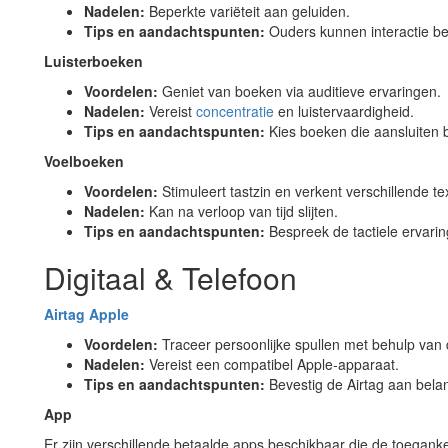
Nadelen:
Beperkte variëteit aan geluiden.
Tips en aandachtspunten:
Ouders kunnen interactie be
Luisterboeken
Voordelen:
Geniet van boeken via auditieve ervaringen.
Nadelen:
Vereist
concentratie
en luistervaardigheid.
Tips en aandachtspunten:
Kies boeken die aansluiten b
Voelboeken
Voordelen:
Stimuleert tastzin en verkent verschillende te
Nadelen:
Kan na verloop van tijd slijten.
Tips en aandachtspunten:
Bespreek de tactiele ervarin
Digitaal & Telefoon
Airtag Apple
Voordelen:
Traceer persoonlijke spullen met behulp van 
Nadelen:
Vereist een compatibel Apple-apparaat.
Tips en aandachtspunten:
Bevestig de Airtag aan bela
App
Er zijn verschillende betaalde apps beschikbaar die de toegankel