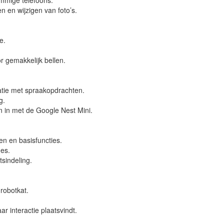
ommige telefoons.
en wijzigen van foto’s.
e.
r gemakkelijk bellen.
tie met spraakopdrachten.
g.
n in met de Google Nest Mini.
n en basisfuncties.
nes.
tsindeling.
robotkat.
r interactie plaatsvindt.