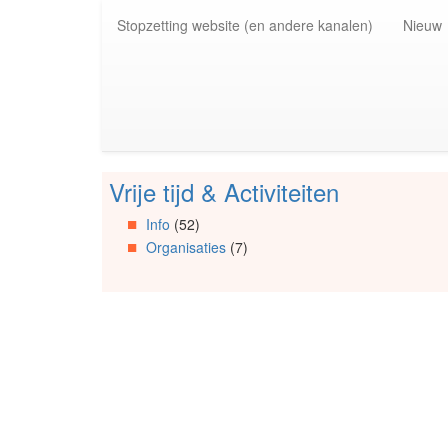
Spring
Stopzetting website (en andere kanalen)
Nieuw
naar
de
inhoud
(Accesskey
1)
Spring
naar
de
Vrije tijd & Activiteiten
primaire
Spring
zijbalk
naar
Info
(52)
(Accesskey
Artikels
Organisaties
(7)
2)
Spring
naar
Info
Spring
naar
Organisaties
Spring
naar
Social
media