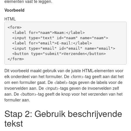
elementen vast te leggen.
Voorbeeld
HTML
<
form
>
<
label
for
=
"naam"
>
Naam:
</
label
>
<
input
type
=
"text"
id
=
"naam"
name
=
"naam"
>
<
label
for
=
"email"
>
E-mail:
</
label
>
<
input
type
=
"email"
id
=
"email"
name
=
"email"
>
<
button
type
=
"submit"
>
Verzenden
</
button
>
</
form
>
Dit voorbeeld maakt gebruik van de juiste HTML-elementen voor
elk onderdeel van het formulier. De <form>-tag geeft aan dat het
om een formulier gaat. De <label>-tags geven de labels voor de
invoervelden aan. De <input>-tags geven de invoervelden zelf
aan. De <button>-tag geeft de knop voor het verzenden van het
formulier aan.
Stap 2: Gebruik beschrijvende
tekst