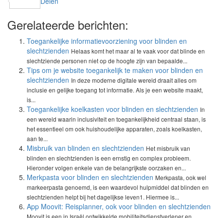
Delen
Gerelateerde berichten:
Toegankelijke informatievoorziening voor blinden en
slechtzienden
Helaas komt het maar al te vaak voor dat blinde en
slechtziende personen niet op de hoogte zijn van bepaalde...
Tips om je website toegankelijk te maken voor blinden en
slechtzienden
In deze moderne digitale wereld draait alles om
inclusie en gelijke toegang tot informatie. Als je een website maakt,
is...
Toegankelijke koelkasten voor blinden en slechtzienden
In
een wereld waarin inclusiviteit en toegankelijkheid centraal staan, is
het essentieel om ook huishoudelijke apparaten, zoals koelkasten,
aan te...
Misbruik van blinden en slechtzienden
Het misbruik van
blinden en slechtzienden is een ernstig en complex probleem.
Hieronder volgen enkele van de belangrijkste oorzaken en...
Merkpasta voor blinden en slechtzienden
Merkpasta, ook wel
markeerpasta genoemd, is een waardevol hulpmiddel dat blinden en
slechtzienden helpt bij het dagelijkse leven1. Hiermee is...
App Moovit: Reisplanner, ook voor blinden en slechtzienden
Moovit is een in Israël ontwikkelde mobiliteitsdienstverlener en