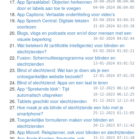
App Spraaklabel: Objecten herkennen
10-04-2024 06:04:46
door er labels aan toe te voegen
04-04-2024 06:04:05
App Captions: Vertaalde ondertiteling voor video’s
App Speech Central: Digitale teksten
03-04-2024 03:04:33
voorlezen
31-03-2024 02:03:18
Blogs, vlogs en podcasts voor en/of door mensen met een
visuele beperking
16-02-2024 04:02:44
Wat betekent AI (artificiële intelligentie) voor blinden en
slechtzienden?
03-02-2024 01:02:21
Fusion: Schermuitleesprogramma voor blinden en
slechtzienden
13-01-2024 03:01:52
Blind of slechtziend: Wat kan je doen als je een
ontoegankelijke website bezoekt?
12-01-2024 07:01:35
Blind of slechtziend: Apps om een taal te leren
App “Sprekende klok”: Tijd
10-12-2023 06:12:49
automatisch uitspreken
10-12-2023 06:12:25
Tablets geschikt voor slechtzienden
01-12-2023 12:12:43
Hoe maak je als blinde of slechtziende een foto met je
smartphone?
25-11-2023 01:11:05
Toegankelijke formulieren maken voor blinden en
slechtzienden
20-11-2023 07:11:42
App Moovit: Reisplanner, ook voor blinden en slechtzienden
App Apple Kaarten: Navigatie, ook
15-11-2023 07:11:18