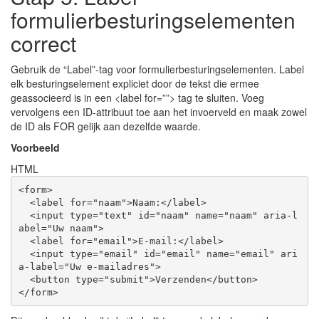
formulierbesturingselementen
correct
Gebruik de “Label”-tag voor formulierbesturingselementen. Label
elk besturingselement expliciet door de tekst die ermee
geassocieerd is in een <label for=””> tag te sluiten. Voeg
vervolgens een ID-attribuut toe aan het invoerveld en maak zowel
de ID als FOR gelijk aan dezelfde waarde.
Voorbeeld
HTML
<
form
>
<
label
for
=
"naam"
>
Naam:
</
label
>
<
input
type
=
"text"
id
=
"naam"
name
=
"naam"
aria-l
abel
=
"Uw naam"
>
<
label
for
=
"email"
>
E-mail:
</
label
>
<
input
type
=
"email"
id
=
"email"
name
=
"email"
ari
a-label
=
"Uw e-mailadres"
>
<
button
type
=
"submit"
>
Verzenden
</
button
>
</
form
>