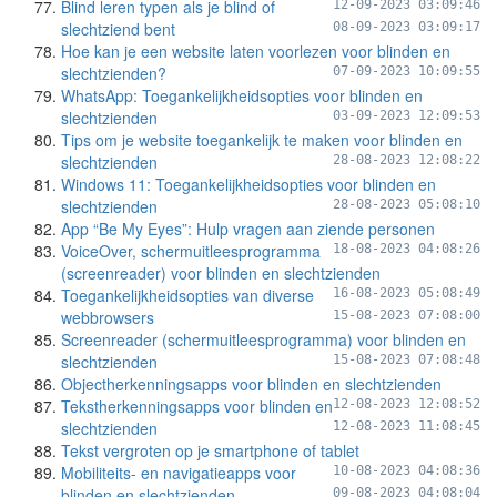
Blind leren typen als je blind of
12-09-2023 03:09:46
slechtziend bent
08-09-2023 03:09:17
Hoe kan je een website laten voorlezen voor blinden en
slechtzienden?
07-09-2023 10:09:55
WhatsApp: Toegankelijkheidsopties voor blinden en
slechtzienden
03-09-2023 12:09:53
Tips om je website toegankelijk te maken voor blinden en
slechtzienden
28-08-2023 12:08:22
Windows 11: Toegankelijkheidsopties voor blinden en
slechtzienden
28-08-2023 05:08:10
App “Be My Eyes”: Hulp vragen aan ziende personen
VoiceOver, schermuitleesprogramma
18-08-2023 04:08:26
(screenreader) voor blinden en slechtzienden
Toegankelijkheidsopties van diverse
16-08-2023 05:08:49
webbrowsers
15-08-2023 07:08:00
Screenreader (schermuitleesprogramma) voor blinden en
slechtzienden
15-08-2023 07:08:48
Objectherkenningsapps voor blinden en slechtzienden
Tekstherkenningsapps voor blinden en
12-08-2023 12:08:52
slechtzienden
12-08-2023 11:08:45
Tekst vergroten op je smartphone of tablet
Mobiliteits- en navigatieapps voor
10-08-2023 04:08:36
blinden en slechtzienden
09-08-2023 04:08:04