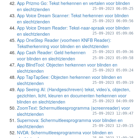
App Prizmo Go: Tekst herkennen en vertalen voor blinden
en slechtzienden
25-09-2023 06:09:25
App Voice Dream Scanner: Tekst herkennen voor blinden
en slechtzienden
25-09-2023 06:09:56
App Voice Dream Reader: Tekst-naar-spraak voor blinden
en slechtzienden
25-09-2023 05:09:06
App OneStep Reader (voorheen KNFB Reader):
Tekstherkenning voor blinden en slechtzienden
App Cash Reader: Geld herkennen
25-09-2023 05:09:36
voor blinden en slechtzienden
25-09-2023 05:09:58
App BlindTool: Objecten herkennen voor blinden en
slechtzienden
25-09-2023 05:09:24
App TapTapSee: Objecten herkennen voor blinden en
slechtzienden
25-09-2023 05:09:19
App Seeing AI: (Handgeschreven) tekst, video’s, objecten,
gezichten, licht, kleuren en documenten herkennen voor
blinden en slechtzienden
25-09-2023 04:09:09
ZoomText: Schermuitleesprogramma (screenreader) voor
slechtzienden
25-09-2023 12:09:47
Supernova: Schermuitleesprogramma voor blinden en
slechtzienden
25-09-2023 12:09:15
NVDA: Schermuitleesprogramma voor blinden en