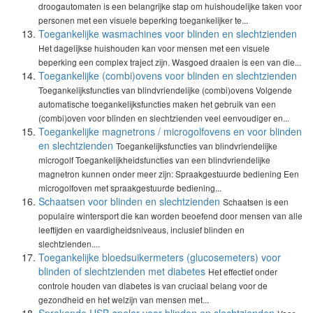
droogautomaten is een belangrijke stap om huishoudelijke taken voor
personen met een visuele beperking toegankelijker te...
Toegankelijke wasmachines voor blinden en slechtzienden
Het dagelijkse huishouden kan voor mensen met een visuele
beperking een complex traject zijn. Wasgoed draaien is een van die...
Toegankelijke (combi)ovens voor blinden en slechtzienden
Toegankelijksfuncties van blindvriendelijke (combi)ovens Volgende
automatische toegankelijksfuncties maken het gebruik van een
(combi)oven voor blinden en slechtzienden veel eenvoudiger en...
Toegankelijke magnetrons / microgolfovens en voor blinden
en slechtzienden
Toegankelijksfuncties van blindvriendelijke
microgolf Toegankelijkheidsfuncties van een blindvriendelijke
magnetron kunnen onder meer zijn: Spraakgestuurde bediening Een
microgolfoven met spraakgestuurde bediening...
Schaatsen voor blinden en slechtzienden
Schaatsen is een
populaire wintersport die kan worden beoefend door mensen van alle
leeftijden en vaardigheidsniveaus, inclusief blinden en
slechtzienden....
Toegankelijke bloedsuikermeters (glucosemeters) voor
blinden of slechtzienden met diabetes
Het effectief onder
controle houden van diabetes is van cruciaal belang voor de
gezondheid en het welzijn van mensen met...