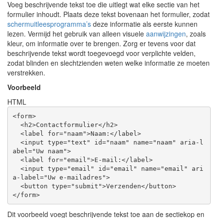
Voeg beschrijvende tekst toe die uitlegt wat elke sectie van het
formulier inhoudt. Plaats deze tekst bovenaan het formulier, zodat
schermuitleesprogramma’s
deze informatie als eerste kunnen
lezen. Vermijd het gebruik van alleen visuele
aanwijzingen
, zoals
kleur, om informatie over te brengen. Zorg er tevens voor dat
beschrijvende tekst wordt toegevoegd voor verplichte velden,
zodat blinden en slechtzienden weten welke informatie ze moeten
verstrekken.
Voorbeeld
HTML
<
form
>
<
h2
>
Contactformulier
</
h2
>
<
label
for
=
"naam"
>
Naam:
</
label
>
<
input
type
=
"text"
id
=
"naam"
name
=
"naam"
aria-l
abel
=
"Uw naam"
>
<
label
for
=
"email"
>
E-mail:
</
label
>
<
input
type
=
"email"
id
=
"email"
name
=
"email"
ari
a-label
=
"Uw e-mailadres"
>
<
button
type
=
"submit"
>
Verzenden
</
button
>
</
form
>
Dit voorbeeld voegt beschrijvende tekst toe aan de sectiekop en