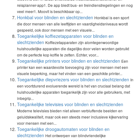
reisplanner-app1. De app biedt bus- en treindienstregelingen en nog
veel meer1. Moovit is beschikbaar op...
Honkbal voor blinden en slechtzienden
Honkbal is een sport
die door mensen van alle leeftijden en vaardigheidsniveaus wordt
gespeeld, ook door mensen met een visuele...
Toegankelijke koffiezetapparaten voor blinden en
slechtzienden
Koffiezetapparaten zijn alomtegenwoordige
huishoudelijke apparaten die dagelijks door velen worden gebruikt
om de perfecte kop koffie te zetten. Echter, voor...
Toegankelijke printers voor blinden en slechtzienden
Een
printer kan een waardevolle toevoeging zijn voor mensen met een
visuele beperking, maar het vinden van een geschikte printer...
Toegankelijke diepvriezers voor blinden en slechtzienden
In
een voortdurend evoluerende wereld is het van cruciaal belang dat
huishoudelijke apparaten toegankelijk zijn voor alle gebruikers, met
inbegrip...
Toegankelijke televisies voor blinden en slechtzienden
Moderne televisies bieden niet alleen verbluffende beelden en
geluidskwaliteit, maar ook een steeds meer inclusieve kijkervaring
voor mensen met een...
Toegankelijke droogautomaten voor blinden en
slechtzienden
Het ontwerpen van blindvriendelijke