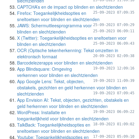
slechtzienden
25-09-2023 11:09:16
CAPTCHA’s en de impact op blinden en slechtzienden
Firefox: Toegankelijkheidsopties en
25-09-2023 07:09:35
sneltoetsen voor blinden en slechtzienden
JAWS: Schermuitleesprogramma voor
25-09-2023 07:09:29
blinden en slechtzienden
25-09-2023 06:09:11
X (Twitter): Toegankelijkheidsopties en sneltoetsen voor
blinden en slechtzienden
25-09-2023 06:09:43
OCR (Optische tekenherkenning: Tekst omzetten in
elektronisch formaat
20-09-2023 02:09:38
Barcodelezerapps voor blinden en slechtzienden
App Blindsquare: Omgeving
19-09-2023 12:09:16
verkennen voor blinden en slechtzienden
App Google Lens: Tekst, objecten,
19-09-2023 11:09:39
obstakels, gezichten en geld herkennen voor blinden en
slechtzienden
19-09-2023 07:09:45
App Envision AI: Tekst, objecten, gezichten, obstakels en
geld herkennen voor blinden en slechtzienden
WordPress: Installatie en
19-09-2023 06:09:22
toegankelijkheid voor blinden en slechtzienden
TalkBack: Toegankelijkheidsopties en
18-09-2023 01:09:02
sneltoetsen voor blinden en slechtzienden
Youtube: Toegankelijkheidsopties en
17-09-2023 05:09:10