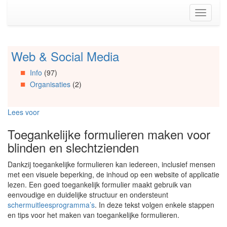
Spring
Toggle
naar
navigati
de
inhoud
(Accesskey
Web & Social Media
Spring
1)
naar
Spring
Info
(97)
Artikels
naar
Organisaties
(2)
Spring
de
naar
primaire
Info
zijbalk
Lees voor
Spring
(Accesskey
naar
2)
Toegankelijke formulieren maken voor
Organisaties
blinden en slechtzienden
Spring
naar
Dankzij toegankelijke formulieren kan iedereen, inclusief mensen
Social
met een visuele beperking, de inhoud op een website of applicatie
media
lezen. Een goed toegankelijk formulier maakt gebruik van
eenvoudige en duidelijke structuur en ondersteunt
schermuitleesprogramma’s
. In deze tekst volgen enkele stappen
en tips voor het maken van toegankelijke formulieren.