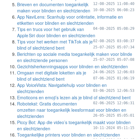
Brieven en documenten toegankelijk
12-08-2025 11:08:40
maken voor blinden en slechtzienden
10-08-2025 06:08:23
App NaviLens: Scanhulp voor oriëntatie, informatie en
etiketten voor blinden en slechtzienden
Tips en trucs voor het gebruik van
04-08-2025 05:08:29
Apple Siri door blinden en slechtzienden
Tips voor het werken met TikTok als je
02-08-2025 03:08:37
blind of slechtziend bent
25-07-2025 05:07:34
Berichten op sociale media toegankelijk maken voor blinde
en slechtziende personen
25-07-2025 05:07:08
Gezichtsherkenningsapps voor blinden en slechtzienden
Omgaan met digitale loketten als je
24-06-2025 12:06:03
blind of slechtziend bent
07-06-2025 01:06:19
App VoiceVista: Navigatiehulp voor blinden en
slechtzienden
03-06-2025 12:06:53
Emoticons en emoji’s lezen als je blind of slechtziend bent
Robotekst: Gratis documenten
02-06-2025 12:06:31
omzetten naar toegankelijk leesformaat voor blinden en
slechtzienden
26-05-2025 05:05:01
Piccy Bot: App die video’s toegankelijk maakt voor blinden
en slechtzienden
10-11-2024 05:11:15
Toegankelijke printers voor blinden en slechtzienden