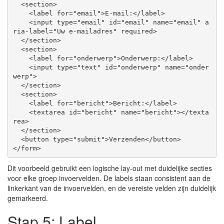
<
section
>
<
label
for
=
"email"
>
E-mail:
</
label
>
<
input
type
=
"email"
id
=
"email"
name
=
"email"
a
ria-label
=
"Uw e-mailadres"
required
>
</
section
>
<
section
>
<
label
for
=
"onderwerp"
>
Onderwerp:
</
label
>
<
input
type
=
"text"
id
=
"onderwerp"
name
=
"onder
werp"
>
</
section
>
<
section
>
<
label
for
=
"bericht"
>
Bericht:
</
label
>
<
textarea
id
=
"bericht"
name
=
"bericht"
>
</
texta
rea
>
</
section
>
<
button
type
=
"submit"
>
Verzenden
</
button
>
</
form
>
Dit voorbeeld gebruikt een logische lay-out met duidelijke secties
voor elke groep invoervelden. De labels staan consistent aan de
linkerkant van de invoervelden, en de vereiste velden zijn duidelijk
gemarkeerd.
Stap 5: Label