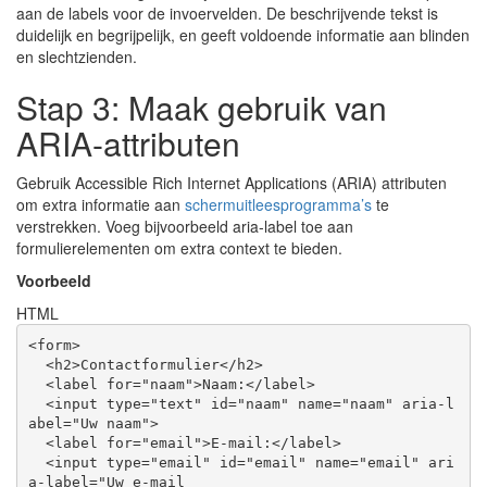
aan de labels voor de invoervelden. De beschrijvende tekst is
duidelijk en begrijpelijk, en geeft voldoende informatie aan blinden
en slechtzienden.
Stap 3: Maak gebruik van
ARIA-attributen
Gebruik Accessible Rich Internet Applications (ARIA) attributen
om extra informatie aan
schermuitleesprogramma’s
te
verstrekken. Voeg bijvoorbeeld aria-label toe aan
formulierelementen om extra context te bieden.
Voorbeeld
HTML
<
form
>
<
h2
>
Contactformulier
</
h2
>
<
label
for
=
"naam"
>
Naam:
</
label
>
<
input
type
=
"text"
id
=
"naam"
name
=
"naam"
aria-l
abel
=
"Uw naam"
>
<
label
for
=
"email"
>
E-mail:
</
label
>
<
input
type
=
"email"
id
=
"email"
name
=
"email"
ari
a-label
=
"Uw e-mail