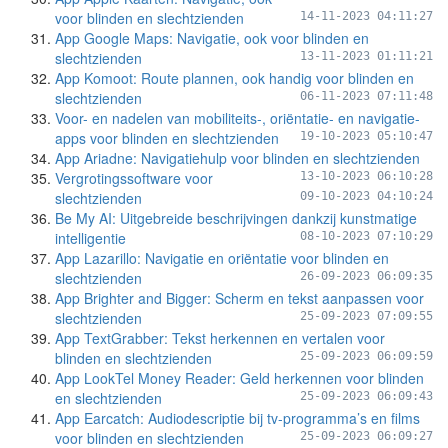
voor blinden en slechtzienden
14-11-2023 04:11:27
App Google Maps: Navigatie, ook voor blinden en
slechtzienden
13-11-2023 01:11:21
App Komoot: Route plannen, ook handig voor blinden en
slechtzienden
06-11-2023 07:11:48
Voor- en nadelen van mobiliteits-, oriëntatie- en navigatie-
apps voor blinden en slechtzienden
19-10-2023 05:10:47
App Ariadne: Navigatiehulp voor blinden en slechtzienden
Vergrotingssoftware voor
13-10-2023 06:10:28
slechtzienden
09-10-2023 04:10:24
Be My AI: Uitgebreide beschrijvingen dankzij kunstmatige
intelligentie
08-10-2023 07:10:29
App Lazarillo: Navigatie en oriëntatie voor blinden en
slechtzienden
26-09-2023 06:09:35
App Brighter and Bigger: Scherm en tekst aanpassen voor
slechtzienden
25-09-2023 07:09:55
App TextGrabber: Tekst herkennen en vertalen voor
blinden en slechtzienden
25-09-2023 06:09:59
App LookTel Money Reader: Geld herkennen voor blinden
en slechtzienden
25-09-2023 06:09:43
App Earcatch: Audiodescriptie bij tv-programma’s en films
voor blinden en slechtzienden
25-09-2023 06:09:27