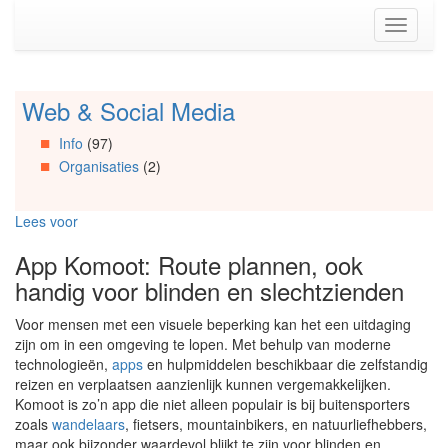
Spring
Toggle
naar
navigati
de
inhoud
(Accesskey
Web & Social Media
Spring
1)
naar
Spring
Info
(97)
Artikels
naar
Organisaties
(2)
Spring
de
naar
primaire
Info
zijbalk
Lees voor
Spring
(Accesskey
naar
2)
App Komoot: Route plannen, ook
Organisaties
handig voor blinden en slechtzienden
Spring
naar
Voor mensen met een visuele beperking kan het een uitdaging
Social
zijn om in een omgeving te lopen. Met behulp van moderne
media
technologieën,
apps
en hulpmiddelen beschikbaar die zelfstandig
reizen en verplaatsen aanzienlijk kunnen vergemakkelijken.
Komoot is zo’n app die niet alleen populair is bij buitensporters
zoals
wandelaars
, fietsers, mountainbikers, en natuurliefhebbers,
maar ook bijzonder waardevol blijkt te zijn voor blinden en