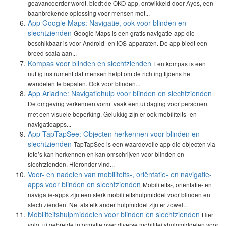
geavanceerder wordt, biedt de OKO-app, ontwikkeld door Ayes, een
baanbrekende oplossing voor mensen met...
App Google Maps: Navigatie, ook voor blinden en
slechtzienden
Google Maps is een gratis navigatie-app die
beschikbaar is voor Android- en iOS-apparaten. De app biedt een
breed scala aan...
Kompas voor blinden en slechtzienden
Een kompas is een
nuttig instrument dat mensen helpt om de richting tijdens het
wandelen te bepalen. Ook voor blinden...
App Ariadne: Navigatiehulp voor blinden en slechtzienden
De omgeving verkennen vormt vaak een uitdaging voor personen
met een visuele beperking. Gelukkig zijn er ook mobiliteits- en
navigatieapps...
App TapTapSee: Objecten herkennen voor blinden en
slechtzienden
TapTapSee is een waardevolle app die objecten via
foto’s kan herkennen en kan omschrijven voor blinden en
slechtzienden. Hieronder vind...
Voor- en nadelen van mobiliteits-, oriëntatie- en navigatie-
apps voor blinden en slechtzienden
Mobiliteits-, oriëntatie- en
navigatie-apps zijn een sterk mobiliteitshulpmiddel voor blinden en
slechtzienden. Net als elk ander hulpmiddel zijn er zowel...
Mobiliteitshulpmiddelen voor blinden en slechtzienden
Hier
volgt uitgebreide informatie over diverse mobiliteitshulpmiddelen voor