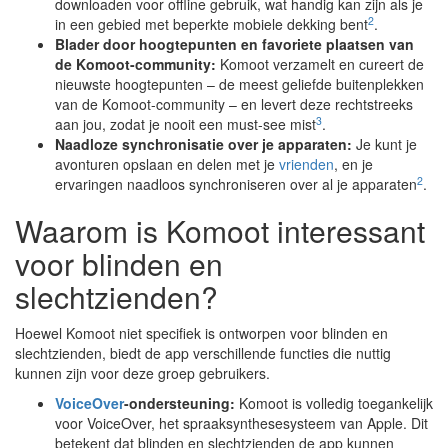
downloaden voor offline gebruik, wat handig kan zijn als je
2
in een gebied met beperkte mobiele dekking bent
.
Blader door hoogtepunten en favoriete plaatsen van
de Komoot-community:
Komoot verzamelt en cureert de
nieuwste hoogtepunten – de meest geliefde buitenplekken
van de Komoot-community – en levert deze rechtstreeks
3
aan jou, zodat je nooit een must-see mist
.
Naadloze synchronisatie over je apparaten:
Je kunt je
avonturen opslaan en delen met je
vrienden
, en je
2
ervaringen naadloos synchroniseren over al je apparaten
.
Waarom is Komoot interessant
voor blinden en
slechtzienden?
Hoewel Komoot niet specifiek is ontworpen voor blinden en
slechtzienden, biedt de app verschillende functies die nuttig
kunnen zijn voor deze groep gebruikers.
VoiceOver
-ondersteuning:
Komoot is volledig toegankelijk
voor VoiceOver, het spraaksynthesesysteem van Apple. Dit
betekent dat blinden en slechtzienden de app kunnen