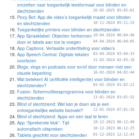
omzetten naar toegankelijk leesformaat voor blinden en
slechtzienden
26-05-2025 05:05:01
Piccy Bot: App die video’s toegankelijk maakt voor blinden
en slechtzienden
10-11-2024 05:11:15
Toegankelijke printers voor blinden en slechtzienden
App Spraaklabel: Objecten herkennen
10-04-2024 06:04:46
door er labels aan toe te voegen
04-04-2024 06:04:05
App Captions: Vertaalde ondertiteling voor video’s
App Speech Central: Digitale teksten
03-04-2024 03:04:33
voorlezen
31-03-2024 02:03:18
Blogs, vlogs en podcasts voor en/of door mensen met een
visuele beperking
16-02-2024 04:02:44
Wat betekent AI (artificiële intelligentie) voor blinden en
slechtzienden?
03-02-2024 01:02:21
Fusion: Schermuitleesprogramma voor blinden en
slechtzienden
13-01-2024 03:01:52
Blind of slechtziend: Wat kan je doen als je een
ontoegankelijke website bezoekt?
12-01-2024 07:01:35
Blind of slechtziend: Apps om een taal te leren
App “Sprekende klok”: Tijd
10-12-2023 06:12:49
automatisch uitspreken
10-12-2023 06:12:25
Tablets geschikt voor slechtzienden
01-12-2023 12:12:43