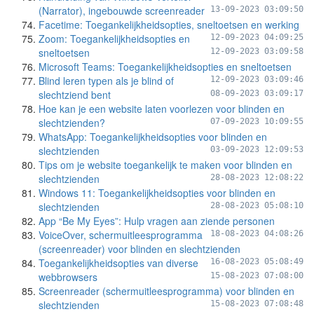
(Narrator), ingebouwde screenreader
13-09-2023 03:09:50
Facetime: Toegankelijkheidsopties, sneltoetsen en werking
Zoom: Toegankelijkheidsopties en
12-09-2023 04:09:25
sneltoetsen
12-09-2023 03:09:58
Microsoft Teams: Toegankelijkheidsopties en sneltoetsen
Blind leren typen als je blind of
12-09-2023 03:09:46
slechtziend bent
08-09-2023 03:09:17
Hoe kan je een website laten voorlezen voor blinden en
slechtzienden?
07-09-2023 10:09:55
WhatsApp: Toegankelijkheidsopties voor blinden en
slechtzienden
03-09-2023 12:09:53
Tips om je website toegankelijk te maken voor blinden en
slechtzienden
28-08-2023 12:08:22
Windows 11: Toegankelijkheidsopties voor blinden en
slechtzienden
28-08-2023 05:08:10
App “Be My Eyes”: Hulp vragen aan ziende personen
VoiceOver, schermuitleesprogramma
18-08-2023 04:08:26
(screenreader) voor blinden en slechtzienden
Toegankelijkheidsopties van diverse
16-08-2023 05:08:49
webbrowsers
15-08-2023 07:08:00
Screenreader (schermuitleesprogramma) voor blinden en
slechtzienden
15-08-2023 07:08:48