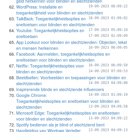
geld herkennen voor blinden en slechtzienden
WordPress: Installatie en
19-09-2023 06:09:22
toegankelijkheid voor blinden en slechtzienden
TalkBack: Toegankelijkheidsopties en
18-09-2023 01:09:02
sneltoetsen voor blinden en slechtzienden
Youtube: Toegankelijkheidsopties en
17-09-2023 05:09:10
sneltoetsen
17-09-2023 02:09:09
App Lookout voor blinden en slechtzienden: Objecten, tekst
en mensen herkennen
16-09-2023 06:09:05
Facebook: Aanmelden, toegankelijkheidsopties en
sneltoetsen voor blinden en slechtzienden
Netflix: Toegankelijkheidsopties voor
16-09-2023 06:09:50
blinden en slechtzienden
14-09-2023 07:09:53
Beeldbellen: Voorbeelden en toepassingen voor blinden en
slechtzienden
14-09-2023 04:09:08
Inspirerende blinde en slechtziende influencers
Google Chrome:
14-09-2023 01:09:19
Toegankelijkheidsopties en sneltoetsen voor blinden en
slechtzienden
13-09-2023 04:09:58
Microsoft Edge: Toegankelijkheidsopties en sneltoetsen
voor blinden en slechtzienden
13-09-2023 04:09:22
Spotify bedienen als je blind of slechtziend bent
Handleiding van Windows Verteller
13-09-2023 04:09:13