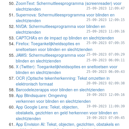
ZoomText: Schermuitleesprogramma (screenreader) voor
slechtzienden
25-09-2023 12:09:47
Supernova: Schermuitleesprogramma voor blinden en
slechtzienden
25-09-2023 12:09:15
NVDA: Schermuitleesprogramma voor blinden en
slechtzienden
25-09-2023 11:09:16
CAPTCHA’s en de impact op blinden en slechtzienden
Firefox: Toegankelijkheidsopties en
25-09-2023 07:09:35
sneltoetsen voor blinden en slechtzienden
JAWS: Schermuitleesprogramma voor
25-09-2023 07:09:29
blinden en slechtzienden
25-09-2023 06:09:11
X (Twitter): Toegankelijkheidsopties en sneltoetsen voor
blinden en slechtzienden
25-09-2023 06:09:43
OCR (Optische tekenherkenning: Tekst omzetten in
elektronisch formaat
20-09-2023 02:09:38
Barcodelezerapps voor blinden en slechtzienden
App Blindsquare: Omgeving
19-09-2023 12:09:16
verkennen voor blinden en slechtzienden
App Google Lens: Tekst, objecten,
19-09-2023 11:09:39
obstakels, gezichten en geld herkennen voor blinden en
slechtzienden
19-09-2023 07:09:45
App Envision AI: Tekst, objecten, gezichten, obstakels en