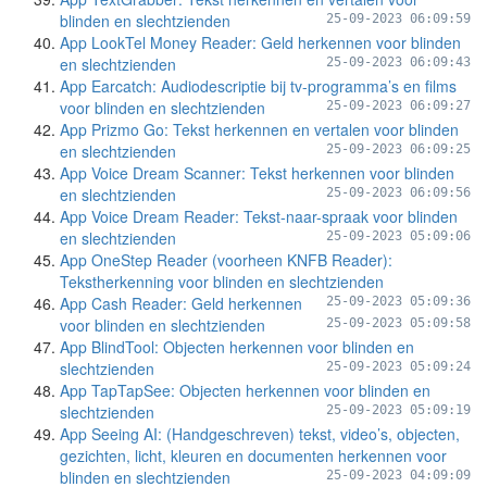
blinden en slechtzienden
25-09-2023 06:09:59
App LookTel Money Reader: Geld herkennen voor blinden
en slechtzienden
25-09-2023 06:09:43
App Earcatch: Audiodescriptie bij tv-programma’s en films
voor blinden en slechtzienden
25-09-2023 06:09:27
App Prizmo Go: Tekst herkennen en vertalen voor blinden
en slechtzienden
25-09-2023 06:09:25
App Voice Dream Scanner: Tekst herkennen voor blinden
en slechtzienden
25-09-2023 06:09:56
App Voice Dream Reader: Tekst-naar-spraak voor blinden
en slechtzienden
25-09-2023 05:09:06
App OneStep Reader (voorheen KNFB Reader):
Tekstherkenning voor blinden en slechtzienden
App Cash Reader: Geld herkennen
25-09-2023 05:09:36
voor blinden en slechtzienden
25-09-2023 05:09:58
App BlindTool: Objecten herkennen voor blinden en
slechtzienden
25-09-2023 05:09:24
App TapTapSee: Objecten herkennen voor blinden en
slechtzienden
25-09-2023 05:09:19
App Seeing AI: (Handgeschreven) tekst, video’s, objecten,
gezichten, licht, kleuren en documenten herkennen voor
blinden en slechtzienden
25-09-2023 04:09:09