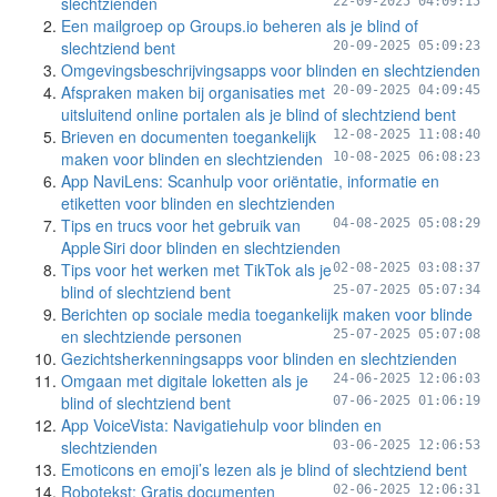
slechtzienden
22-09-2025 04:09:15
Een mailgroep op Groups.io beheren als je blind of
slechtziend bent
20-09-2025 05:09:23
Omgevingsbeschrijvingsapps voor blinden en slechtzienden
Afspraken maken bij organisaties met
20-09-2025 04:09:45
uitsluitend online portalen als je blind of slechtziend bent
Brieven en documenten toegankelijk
12-08-2025 11:08:40
maken voor blinden en slechtzienden
10-08-2025 06:08:23
App NaviLens: Scanhulp voor oriëntatie, informatie en
etiketten voor blinden en slechtzienden
Tips en trucs voor het gebruik van
04-08-2025 05:08:29
Apple Siri door blinden en slechtzienden
Tips voor het werken met TikTok als je
02-08-2025 03:08:37
blind of slechtziend bent
25-07-2025 05:07:34
Berichten op sociale media toegankelijk maken voor blinde
en slechtziende personen
25-07-2025 05:07:08
Gezichtsherkenningsapps voor blinden en slechtzienden
Omgaan met digitale loketten als je
24-06-2025 12:06:03
blind of slechtziend bent
07-06-2025 01:06:19
App VoiceVista: Navigatiehulp voor blinden en
slechtzienden
03-06-2025 12:06:53
Emoticons en emoji’s lezen als je blind of slechtziend bent
Robotekst: Gratis documenten
02-06-2025 12:06:31