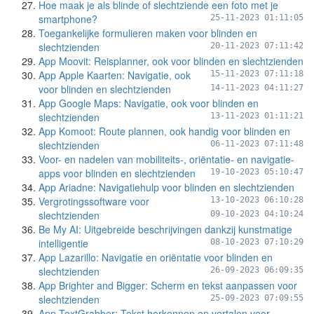
Hoe maak je als blinde of slechtziende een foto met je
smartphone?
25-11-2023 01:11:05
Toegankelijke formulieren maken voor blinden en
slechtzienden
20-11-2023 07:11:42
App Moovit: Reisplanner, ook voor blinden en slechtzienden
App Apple Kaarten: Navigatie, ook
15-11-2023 07:11:18
voor blinden en slechtzienden
14-11-2023 04:11:27
App Google Maps: Navigatie, ook voor blinden en
slechtzienden
13-11-2023 01:11:21
App Komoot: Route plannen, ook handig voor blinden en
slechtzienden
06-11-2023 07:11:48
Voor- en nadelen van mobiliteits-, oriëntatie- en navigatie-
apps voor blinden en slechtzienden
19-10-2023 05:10:47
App Ariadne: Navigatiehulp voor blinden en slechtzienden
Vergrotingssoftware voor
13-10-2023 06:10:28
slechtzienden
09-10-2023 04:10:24
Be My AI: Uitgebreide beschrijvingen dankzij kunstmatige
intelligentie
08-10-2023 07:10:29
App Lazarillo: Navigatie en oriëntatie voor blinden en
slechtzienden
26-09-2023 06:09:35
App Brighter and Bigger: Scherm en tekst aanpassen voor
slechtzienden
25-09-2023 07:09:55
App TextGrabber: Tekst herkennen en vertalen voor