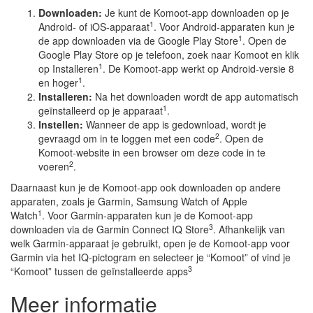
Downloaden:
Je kunt de Komoot-app downloaden op je
1
Android- of iOS-apparaat
. Voor Android-apparaten kun je
1
de app downloaden via de Google Play Store
. Open de
Google Play Store op je telefoon, zoek naar Komoot en klik
1
op Installeren
. De Komoot-app werkt op Android-versie 8
1
en hoger
.
Installeren:
Na het downloaden wordt de app automatisch
1
geïnstalleerd op je apparaat
.
Instellen:
Wanneer de app is gedownload, wordt je
2
gevraagd om in te loggen met een code
. Open de
Komoot-website in een browser om deze code in te
2
voeren
.
Daarnaast kun je de Komoot-app ook downloaden op andere
apparaten, zoals je Garmin, Samsung Watch of Apple
1
Watch
. Voor Garmin-apparaten kun je de Komoot-app
3
downloaden via de Garmin Connect IQ Store
. Afhankelijk van
welk Garmin-apparaat je gebruikt, open je de Komoot-app voor
Garmin via het IQ-pictogram en selecteer je “Komoot” of vind je
3
“Komoot” tussen de geïnstalleerde apps
Meer informatie