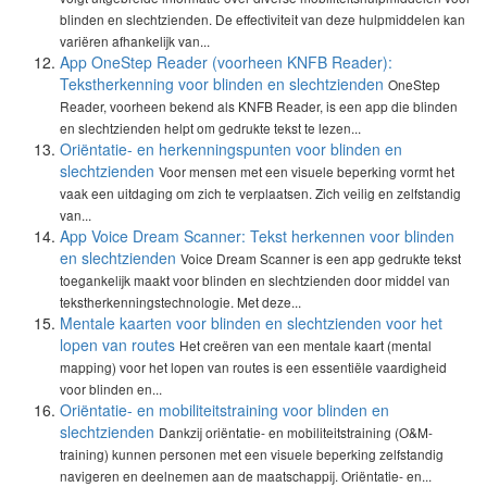
blinden en slechtzienden. De effectiviteit van deze hulpmiddelen kan
variëren afhankelijk van...
App OneStep Reader (voorheen KNFB Reader):
Tekstherkenning voor blinden en slechtzienden
OneStep
Reader, voorheen bekend als KNFB Reader, is een app die blinden
en slechtzienden helpt om gedrukte tekst te lezen...
Oriëntatie- en herkenningspunten voor blinden en
slechtzienden
Voor mensen met een visuele beperking vormt het
vaak een uitdaging om zich te verplaatsen. Zich veilig en zelfstandig
van...
App Voice Dream Scanner: Tekst herkennen voor blinden
en slechtzienden
Voice Dream Scanner is een app gedrukte tekst
toegankelijk maakt voor blinden en slechtzienden door middel van
tekstherkenningstechnologie. Met deze...
Mentale kaarten voor blinden en slechtzienden voor het
lopen van routes
Het creëren van een mentale kaart (mental
mapping) voor het lopen van routes is een essentiële vaardigheid
voor blinden en...
Oriëntatie- en mobiliteitstraining voor blinden en
slechtzienden
Dankzij oriëntatie- en mobiliteitstraining (O&M-
training) kunnen personen met een visuele beperking zelfstandig
navigeren en deelnemen aan de maatschappij. Oriëntatie- en...