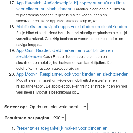
App Earcatch: Audiodescriptie bij tv-programma’s en films
voor blinden en slechtzienden
Earcatch is een app die films en
tv-programma’s toegankelijker te maken voor blinden en
slechtzienden. Deze app biedt audiodescriptie, wat...
Mobiliteits- en navigatieapps voor blinden en slechtzienden
Als je blind of slechtziend bent, is je zelfstandig verplaatsen niet altijd
vanzelfsprekend. Gelukkig bestaan er verschillende mobiliteits- en
navigatieapps...
App Cash Reader: Geld herkennen voor blinden en
slechtzienden
Cash Reader is een app die blinden en
slechtzienden helpt bij het herkennen van bankbiljetten. De
geldherkenningsapp maakt gebruik van...
App Moovit: Reisplanner, ook voor blinden en slechtzienden
Moovit is een in Israël ontwikkelde mobiliteitsdienstverlener en
reisplanner-app1. De app biedt bus- en treindienstregelingen en nog
veel meer1. Moovit is beschikbaar op...
Sorteer op:
Resultaten per pagina:
Presentaties toegankelijk maken voor blinden en