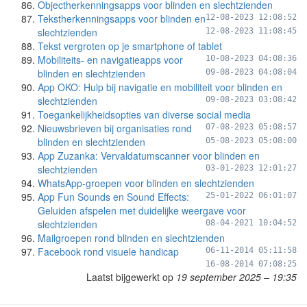
Objectherkenningsapps voor blinden en slechtzienden
Tekstherkenningsapps voor blinden en
12-08-2023 12:08:52
slechtzienden
12-08-2023 11:08:45
Tekst vergroten op je smartphone of tablet
Mobiliteits- en navigatieapps voor
10-08-2023 04:08:36
blinden en slechtzienden
09-08-2023 04:08:04
App OKO: Hulp bij navigatie en mobiliteit voor blinden en
slechtzienden
09-08-2023 03:08:42
Toegankelijkheidsopties van diverse social media
Nieuwsbrieven bij organisaties rond
07-08-2023 05:08:57
blinden en slechtzienden
05-08-2023 05:08:00
App Zuzanka: Vervaldatumscanner voor blinden en
slechtzienden
03-01-2023 12:01:27
WhatsApp-groepen voor blinden en slechtzienden
App Fun Sounds en Sound Effects:
25-01-2022 06:01:07
Geluiden afspelen met duidelijke weergave voor
slechtzienden
08-04-2021 10:04:52
Mailgroepen rond blinden en slechtzienden
Facebook rond visuele handicap
06-11-2014 05:11:58
16-08-2014 07:08:25
Laatst bijgewerkt op
19 september 2025 – 19:35