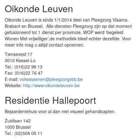
Oikonde Leuven
Oikonde Leuven is sinds 1/1/2014 deel van Pleegzorg Vlaams-
Brabant en Brussel. Alle diensten Pleegzorg zijn op dat moment
gefusioneerd tot 1 dienst per provincie. WOP werd ‘begeleid
Wonen Met vrijwilliger’,de methodiek bleef echter dezelfde. Voor
meer info mag u altijd contact opnemen.
Tiensevest 17
3010 Kessel-Lo
Tel.: (016)22 96 13
Fax: (016)22 76 47
E-mail:
volwassenen@pleegzorgvbb.be
Website:
http://www.oikondeleuven.be
Residentie Hallepoort
Bejaardentehuis voor al dan niet visueel gehandicapten.
Zuidlaan 142
1000 Brussel
Tel.: (02)508 05 11