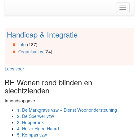
Spring
Toggle
naar
navigati
de
inhoud
(Accesskey
Handicap & Integratie
Spring
1)
naar
Spring
Info
(187)
Artikels
naar
Organisaties
(24)
Spring
de
naar
primaire
Info
zijbalk
Lees voor
Spring
(Accesskey
naar
2)
BE Wonen rond blinden en
Organisaties
slechtzienden
Spring
naar
Inhoudsopgave
Social
media
1.
De Markgrave vzw – Dienst Woonondersteuning
2.
De Sperwer vzw
3.
Hopperank
4.
Huize Eigen Haard
5.
Kompas vzw