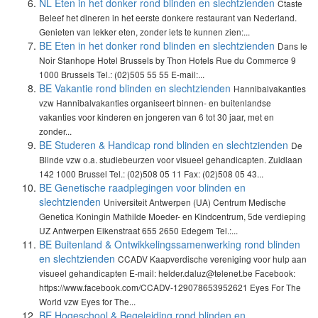
NL Eten in het donker rond blinden en slechtzienden
Ctaste
Beleef het dineren in het eerste donkere restaurant van Nederland.
Genieten van lekker eten, zonder iets te kunnen zien:...
BE Eten in het donker rond blinden en slechtzienden
Dans le
Noir Stanhope Hotel Brussels by Thon Hotels Rue du Commerce 9
1000 Brussels Tel.: (02)505 55 55 E-mail:...
BE Vakantie rond blinden en slechtzienden
Hannibalvakanties
vzw Hannibalvakanties organiseert binnen- en buitenlandse
vakanties voor kinderen en jongeren van 6 tot 30 jaar, met en
zonder...
BE Studeren & Handicap rond blinden en slechtzienden
De
Blinde vzw o.a. studiebeurzen voor visueel gehandicapten. Zuidlaan
142 1000 Brussel Tel.: (02)508 05 11 Fax: (02)508 05 43...
BE Genetische raadplegingen voor blinden en
slechtzienden
Universiteit Antwerpen (UA) Centrum Medische
Genetica Koningin Mathilde Moeder- en Kindcentrum, 5de verdieping
UZ Antwerpen Eikenstraat 655 2650 Edegem Tel.:...
BE Buitenland & Ontwikkelingssamenwerking rond blinden
en slechtzienden
CCADV Kaapverdische vereniging voor hulp aan
visueel gehandicapten E-mail: helder.daluz@telenet.be Facebook:
https://www.facebook.com/CCADV-129078653952621 Eyes For The
World vzw Eyes for The...
BE Hogeschool & Begeleiding rond blinden en