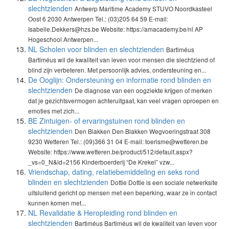
slechtzienden
Antwerp Maritime Academy STUVO Noordkasteel
Oost 6 2030 Antwerpen Tel.: (03)205 64 59 E-mail:
Isabelle.Dekkers@hzs.be Website: https://amacademy.be/nl AP
Hogeschool Antwerpen...
NL Scholen voor blinden en slechtzienden
Bartiméus
Bartiméus wil de kwaliteit van leven voor mensen die slechtziend of
blind zijn verbeteren. Met persoonlijk advies, ondersteuning en...
De Ooglijn: Ondersteuning en informatie rond blinden en
slechtzienden
De diagnose van een oogziekte krijgen of merken
dat je gezichtsvermogen achteruitgaat, kan veel vragen oproepen en
emoties met zich...
BE Zintuigen- of ervaringstuinen rond blinden en
slechtzienden
Den Blakken Den Blakken Wegvoeringstraat 308
9230 Wetteren Tel.: (09)366 31 04 E-mail: toerisme@wetteren.be
Website: https://www.wetteren.be/product/512/default.aspx?
_vs=0_N&id=2156 Kinderboerderij “De Krekel” vzw...
Vriendschap, dating, relatiebemiddeling en seks rond
blinden en slechtzienden
Dottie Dottie is een sociale netwerksite
uitsluitend gericht op mensen met een beperking, waar ze in contact
kunnen komen met...
NL Revalidatie & Heropleiding rond blinden en
slechtzienden
Bartiméus Bartiméus wil de kwaliteit van leven voor