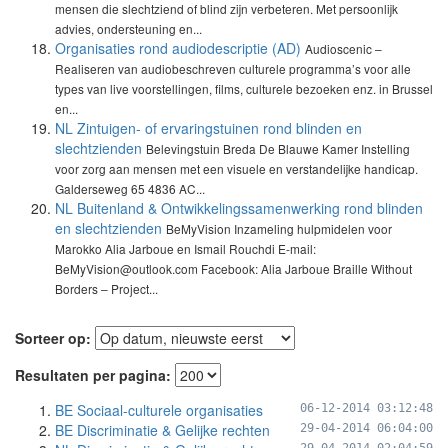
mensen die slechtziend of blind zijn verbeteren. Met persoonlijk
advies, ondersteuning en...
Organisaties rond audiodescriptie (AD)
Audioscenic –
Realiseren van audiobeschreven culturele programma’s voor alle
types van live voorstellingen, films, culturele bezoeken enz. in Brussel
en...
NL Zintuigen- of ervaringstuinen rond blinden en
slechtzienden
Belevingstuin Breda De Blauwe Kamer Instelling
voor zorg aan mensen met een visuele en verstandelijke handicap.
Galderseweg 65 4836 AC...
NL Buitenland & Ontwikkelingssamenwerking rond blinden
en slechtzienden
BeMyVision Inzameling hulpmidelen voor
Marokko Alia Jarboue en Ismail Rouchdi E-mail:
BeMyVision@outlook.com Facebook: Alia Jarboue Braille Without
Borders – Project...
Sorteer op:
Resultaten per pagina:
BE Sociaal-culturele organisaties
06-12-2014 03:12:48
BE Discriminatie & Gelijke rechten
29-04-2014 06:04:00