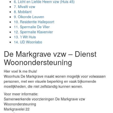
6.
Licht en Liefde Heem vzw (Huis 45)
7.
Mivalti vzw
8.
Mobilant
9.
Oikonde Leuven
10.
Residentie Hallepoort
11.
Spermalie De Vlier
12.
Spermalie Klavervier
13.
’t Wit Huis
14.
UD Woonlabo
De Markgrave vzw – Dienst
Woonondersteuning
Hier voel ik me thuis!
Woonhuis De Markgrave maakt wonen mogelijk voor volwassen
personen, met een visuele beperking en vaak bijkomende
moeilijkheden, die niet zelfstandig kunnen wonen.
Voor meer informatie:
Samenwerkende voorzieningen De Markgrave vzw
Woonondersteuning
Markgravelei 22