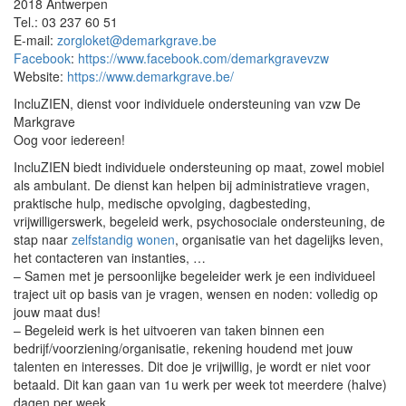
2018 Antwerpen
Tel.: 03 237 60 51
E-mail:
zorgloket@demarkgrave.be
Facebook
:
https://www.facebook.com/demarkgravevzw
Website:
https://www.demarkgrave.be/
IncluZIEN, dienst voor individuele ondersteuning van vzw De
Markgrave
Oog voor iedereen!
IncluZIEN biedt individuele ondersteuning op maat, zowel mobiel
als ambulant. De dienst kan helpen bij administratieve vragen,
praktische hulp, medische opvolging, dagbesteding,
vrijwilligerswerk, begeleid werk, psychosociale ondersteuning, de
stap naar
zelfstandig wonen
, organisatie van het dagelijks leven,
het contacteren van instanties, …
– Samen met je persoonlijke begeleider werk je een individueel
traject uit op basis van je vragen, wensen en noden: volledig op
jouw maat dus!
– Begeleid werk is het uitvoeren van taken binnen een
bedrijf/voorziening/organisatie, rekening houdend met jouw
talenten en interesses. Dit doe je vrijwillig, je wordt er niet voor
betaald. Dit kan gaan van 1u werk per week tot meerdere (halve)
dagen per week.