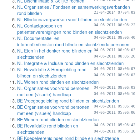
NL Discriminatie & Gelijke rechten
29-04-2014 02:04:59
NL Organisaties / Fondsen en samenwerkingsverbanden
rond blinden
21-04-2014 07:04:03
NL Blindennazorgwerken voor blinden en slechtzienden
NL Contactgroepen en
04-06-2011 08:06:22
patiëntenverenigingen rond blinden en slechtzienden
NL Documentatie- en
04-06-2011 08:06:40
informatiediensten rond blinde en slechtziende personen
NL Eten in het donker rond blinden en
04-06-2011 08:06:03
slechtzienden
04-06-2011 08:06:20
NL Integratie & Inclusie rond blinden en slechtzienden
NL Revalidatie & Heropleiding rond
04-06-2011 08:06:07
blinden en slechtzienden
04-06-2011 08:06:03
NL Wonen rond blinden en slechtzienden
NL Organisaties voor/rond personen
04-06-2011 08:06:03
met een (visuele) handicap
04-06-2011 08:06:10
BE Vroegbegeleiding rond blinden en slechtzienden
BE Organisaties voor/rond personen
04-06-2011 05:06:46
met een (visuele) handicap
04-06-2011 05:06:06
BE Wonen rond blinden en slechtzienden
BE Revalidatie rond blinden en
04-06-2011 05:06:42
slechtzienden
04-06-2011 05:06:10
BE Koepelverenigingen rond blinde en slechtziende