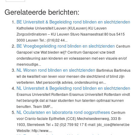
Gerelateerde berichten:
BE Universiteit & Begeleiding rond blinden en slechtzienden
Katholieke Universiteit Leuven (KULeuven) KU Leuven
Zorgcoördinatoren – KU Leuven Stuvo Naamsestraat 80 bus 5415
3000 Leuven Tel.: (016)32 44...
BE Vroegbegeleiding rond blinden en slechtzienden
Centrum
Ganspoel vzw Wat bieden wij? Centrum Ganspoel vzw biedt
ondersteuning aan kinderen en volwassenen met een visuele en/of
meervoudige...
NL Wonen rond blinden en slechtzienden
Bartiméus Bartiméus
wil de kwaliteit van leven voor mensen die slechtziend of blind zijn
verbeteren. Met persoonlijk advies, ondersteuning en...
NL Universiteit & Begeleiding rond blinden en slechtzienden
Erasmus Universiteit Rotterdam Erasmus Universiteit Rotterdam vindt
het belangrijk dat al haar studenten hun talenten optimaal kunnen
benutten. Team SMF...
NL Ocularisten en laboratoria rond oogprotheses
Centrum
voor Cranio-faciale Epithetiek (CCE) Mechelsesteenweg, 333 B-
1933, Sterrebeek Tel + 32 (0)2 759 92 17 E-mail: jdc_cce@telenet.be
Website: http://www....