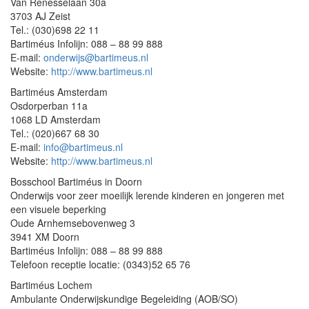
Van Renesselaan 30a
3703 AJ Zeist
Tel.: (030)698 22 11
Bartiméus Infolijn: 088 – 88 99 888
E-mail:
onderwijs@bartimeus.nl
Website:
http://www.bartimeus.nl
Bartiméus Amsterdam
Osdorperban 11a
1068 LD Amsterdam
Tel.: (020)667 68 30
E-mail:
info@bartimeus.nl
Website:
http://www.bartimeus.nl
Bosschool Bartiméus in Doorn
Onderwijs voor zeer moeilijk lerende kinderen en jongeren met
een visuele beperking
Oude Arnhemsebovenweg 3
3941 XM Doorn
Bartiméus Infolijn: 088 – 88 99 888
Telefoon receptie locatie: (0343)52 65 76
Bartiméus Lochem
Ambulante Onderwijskundige Begeleiding (AOB/SO)