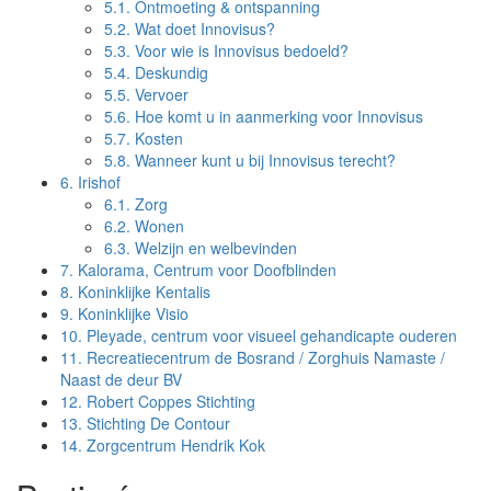
5.1.
Ontmoeting & ontspanning
5.2.
Wat doet Innovisus?
5.3.
Voor wie is Innovisus bedoeld?
5.4.
Deskundig
5.5.
Vervoer
5.6.
Hoe komt u in aanmerking voor Innovisus
5.7.
Kosten
5.8.
Wanneer kunt u bij Innovisus terecht?
6.
Irishof
6.1.
Zorg
6.2.
Wonen
6.3.
Welzijn en welbevinden
7.
Kalorama, Centrum voor Doofblinden
8.
Koninklijke Kentalis
9.
Koninklijke Visio
10.
Pleyade, centrum voor visueel gehandicapte ouderen
11.
Recreatiecentrum de Bosrand / Zorghuis Namaste /
Naast de deur BV
12.
Robert Coppes Stichting
13.
Stichting De Contour
14.
Zorgcentrum Hendrik Kok