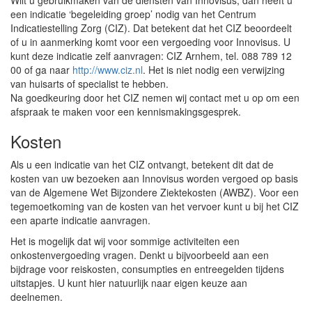
Wilt u gebruikmaken van de diensten van Innovisus, dan heeft u
een indicatie ‘begeleiding groep’ nodig van het Centrum
Indicatiestelling Zorg (CIZ). Dat betekent dat het CIZ beoordeelt
of u in aanmerking komt voor een vergoeding voor Innovisus. U
kunt deze indicatie zelf aanvragen: CIZ Arnhem, tel. 088 789 12
00 of ga naar
http://www.ciz.nl
. Het is niet nodig een verwijzing
van huisarts of specialist te hebben.
Na goedkeuring door het CIZ nemen wij contact met u op om een
afspraak te maken voor een kennismakingsgesprek.
Kosten
Als u een indicatie van het CIZ ontvangt, betekent dit dat de
kosten van uw bezoeken aan Innovisus worden vergoed op basis
van de Algemene Wet Bijzondere Ziektekosten (AWBZ). Voor een
tegemoetkoming van de kosten van het vervoer kunt u bij het CIZ
een aparte indicatie aanvragen.
Het is mogelijk dat wij voor sommige activiteiten een
onkostenvergoeding vragen. Denkt u bijvoorbeeld aan een
bijdrage voor reiskosten, consumpties en entreegelden tijdens
uitstapjes. U kunt hier natuurlijk naar eigen keuze aan
deelnemen.