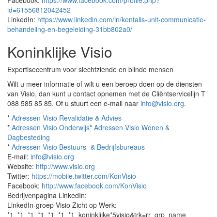
Facebook:
https://www.facebook.com/profile.php?
id=61556812042452
LinkedIn:
https://www.linkedin.com/in/kentalis-unit-communicatie-
behandeling-en-begeleiding-31bb802a0/
Koninklijke Visio
Expertisecentrum voor slechtziende en blinde mensen
Wilt u meer informatie of wilt u een beroep doen op de diensten
van Visio, dan kunt u contact opnemen met de Cliëntservicelijn T
088 585 85 85. Of u stuurt een e-mail naar
info@visio.org
.
*
Adressen Visio Revalidatie & Advies
*
Adressen Visio Onderwijs
*
Adressen Visio Wonen &
Dagbesteding
*
Adressen Visio Bestuurs- & Bedrijfsbureaus
E-mail:
info@visio.org
Website:
http://www.visio.org
Twitter:
https://mobile.twitter.com/KonVisio
Facebook:
http://www.facebook.com/KonVisio
Bedrijvenpagina LinkedIn:
LinkedIn-groep Visio Zicht op Werk:
*1_*1_*1_*1_*1_*1_*1_koninklijke*5visio&trk=rr_grp_name