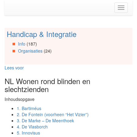
Spring
Toggle
naar
navigati
de
inhoud
(Accesskey
Handicap & Integratie
Spring
1)
naar
Spring
Info
(187)
Artikels
naar
Organisaties
(24)
Spring
de
naar
primaire
Info
zijbalk
Lees voor
Spring
(Accesskey
naar
2)
NL Wonen rond blinden en
Organisaties
slechtzienden
Spring
naar
Inhoudsopgave
Social
media
1.
Bartiméus
2.
De Fontein (voorheen “Het Vizier”)
3.
De Marke – De Meenthoek
4.
De Vlasborch
5.
Innovisus