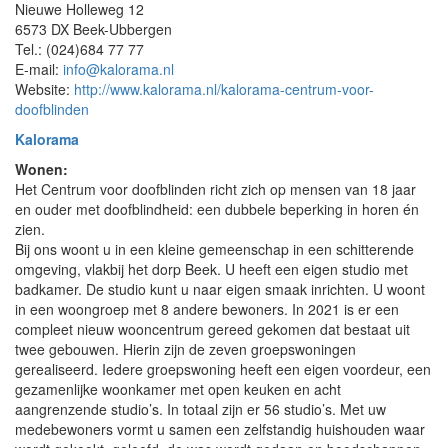
Nieuwe Holleweg 12
6573 DX Beek-Ubbergen
Tel.: (024)684 77 77
E-mail:
info@kalorama.nl
Website:
http://www.kalorama.nl/kalorama-centrum-voor-
doofblinden
Kalorama
Wonen:
Het Centrum voor doofblinden richt zich op mensen van 18 jaar
en ouder met doofblindheid: een dubbele beperking in horen én
zien.
Bij ons woont u in een kleine gemeenschap in een schitterende
omgeving, vlakbij het dorp Beek. U heeft een eigen studio met
badkamer. De studio kunt u naar eigen smaak inrichten. U woont
in een woongroep met 8 andere bewoners. In 2021 is er een
compleet nieuw wooncentrum gereed gekomen dat bestaat uit
twee gebouwen. Hierin zijn de zeven groepswoningen
gerealiseerd. Iedere groepswoning heeft een eigen voordeur, een
gezamenlijke woonkamer met open keuken en acht
aangrenzende studio’s. In totaal zijn er 56 studio’s. Met uw
medebewoners vormt u samen een zelfstandig huishouden waar