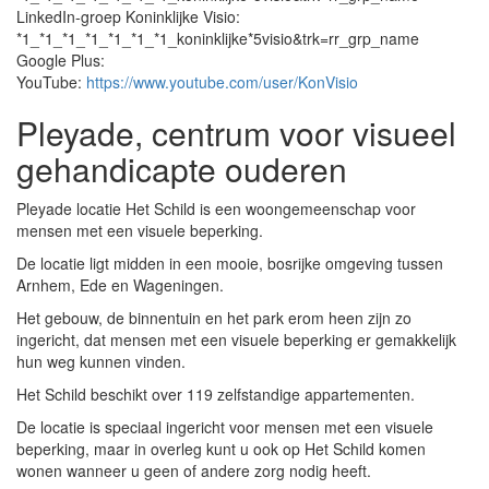
LinkedIn-groep Koninklijke Visio:
*1_*1_*1_*1_*1_*1_*1_koninklijke*5visio&trk=rr_grp_name
Google Plus:
YouTube:
https://www.youtube.com/user/KonVisio
Pleyade, centrum voor visueel
gehandicapte ouderen
Pleyade locatie Het Schild is een woongemeenschap voor
mensen met een visuele beperking.
De locatie ligt midden in een mooie, bosrijke omgeving tussen
Arnhem, Ede en Wageningen.
Het gebouw, de binnentuin en het park erom heen zijn zo
ingericht, dat mensen met een visuele beperking er gemakkelijk
hun weg kunnen vinden.
Het Schild beschikt over 119 zelfstandige appartementen.
De locatie is speciaal ingericht voor mensen met een visuele
beperking, maar in overleg kunt u ook op Het Schild komen
wonen wanneer u geen of andere zorg nodig heeft.