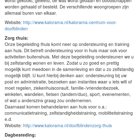
wordt gekookt, geleefd, de was wordt gedaan en boodschappen
worden gehaald of besteld. De verschillende woongroepen zijn
allemaal buren van elkaar.
Website:
http://www.kalorama.nl/kalorama-centrum-voor-
doofblinden
Zorg thuis:
Onze begeleiding thuis komt neer op ondersteuning en training
aan huis. Dit betreft ondersteuning voor in huis maar ook voor
activiteiten buitenshuis. Met deze begeleiding ondersteunen we u
bij zelfstandig wonen en leven. Zodat u zo goed en prettig
mogelijk kunt meedoen in de samenleving en dat u zo zelfstandig
mogelijk blijft. U kunt hierbij denken aan: ondersteuning bij uw
post en administratie, bezoeken aan instanties waar u iets wilt of
moet regelen, ziekenhuisconsult, familie-/vriendenbezoek,
winkelen, wandelen, fietsen (tandem/duo), sport, evenementen,
of wat u anderszins graag zou ondernemen.
Daarnaast komen behandelaren aan huis voor o.a.:
communicatietraining, zelfstandigheidstraining, mobiliteitstraining
e.d.
Website:
http://www.kalorama.nl/doofblindenzorg-thuis
Dagbesteding: