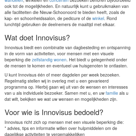
wandelen
, winkelen en
concerten
bezoeken behoren bijvoorbeeld
ook tot de mogelijkheden. En natuurlijk kunt u gebruikmaken van
alle faciliteiten die Nieuw-Schoonoord te bieden heeft, zoals de
kap- en schoonheidssalon, de pedicure of de
winkel
. Rond
lunchtijd gebruiken de deelnemers de maaltijd met elkaar.
Wat doet Innovisus?
Innovisus biedt een combinatie van dagbesteding en ontspanning
in de vorm van activiteiten, voor mensen met een visuele
beperking die
zelfstandig wonen
. Het biedt u gelegenheid onder
de mensen te komen en eventueel uw huisgenoten te ontlasten.
U kunt Innovisus één of meer dagdelen per week bezoeken.
Regelmatig stellen wij in overleg met u een gevarieerd
programma op. Hierbij gaan wij uit van de wensen en interesses
van u als individuele bezoeker. Samen met u, en uw
familie
als u
dat wilt, bekijken we wat uw wensen en mogelijkheden zijn.
Voor wie is Innovisus bedoeld?
Innovisus richt zich op mensen met een visuele beperking die:
* advies, tips en informatie willen over hulpmiddelen om de
dagelijkse activiteiten te vergemakkelijken