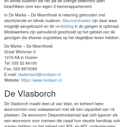
en blinde ouderen die net als de overige bewoners allen
beschikken over een eigen 2-kamerappartement.
In De Marke – De Meenthoek is rekening gehouden met
slechtziende en blinde ouderen.
Kleurcontrasten
zijn daar waar
mogelijk aangebracht en de
verlichting
in de gangen is optimaal.
Medewerkers zijn aanvullend geschoold op het gebied van de
gevolgen die diverse oogziektes op het dagelijkse leven hebben.
De Marke – De Meenthoek
Graaf Wichman 5
1276 KA in Huizen
Tel: 035 52 84100
Fax: 020 8870069
E-mail:
stadenland@cordaan.nl
Website:
https://www.cordaan.nl
De Vlasborch
De Vlasborch maakt deel uit van Visio, en beheert twee
woonvormen voor volwassenen met elk een capaciteit van 18
plaatsen. De woonvorm Diepenbrockstraat laat zich typeren als
een woonvorm voor mensen die naast hun visuele handicap ook
vragen hebben op het gebied van ADL en HDL ondersteuning,