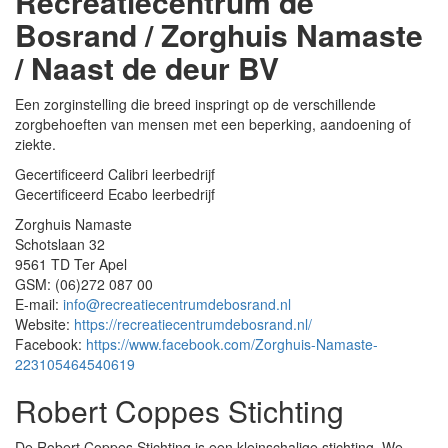
Recreatiecentrum de
Bosrand / Zorghuis Namaste
/ Naast de deur BV
Een zorginstelling die breed inspringt op de verschillende
zorgbehoeften van mensen met een beperking, aandoening of
ziekte.
Gecertificeerd Calibri leerbedrijf
Gecertificeerd Ecabo leerbedrijf
Zorghuis Namaste
Schotslaan 32
9561 TD Ter Apel
GSM: (06)272 087 00
E-mail:
info@recreatiecentrumdebosrand.nl
Website:
https://recreatiecentrumdebosrand.nl/
Facebook:
https://www.facebook.com/Zorghuis-Namaste-
223105464540619
Robert Coppes Stichting
De Robert Coppes Stichting is een kleinschalige stichting. We