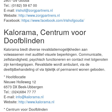
2807 GV Gouda
Tel.: (0182) 59 67 00
E-mail:
irishof@zorgpartners.nl
Website:
http://www.zorgpartners.nl
Facebook:
https://www.facebook.com/irishofgouda/
Kalorama, Centrum voor
Doofblinden
Kalorama biedt diverse revalidatiemogelijkheden aan
volwassenen met auditief-visuele beperkingen. Communicatie,
zelfstandigheid, psychisch functioneren en contact met lotgenoten
zijn kernbegrippen. Revalidatie wordt ambulant, via de
deeltijdbehandeling of via tijdelijk of permanent wonen geboden.
* Hoofdlocatie
Nieuwe Holleweg 12
6573 DX Beek-Ubbergen
Tel.: (024)684 77 77
E-mail:
info@kalorama.nl
Website:
http://www.kalorama.nl
* Centrum voor Doofblinden