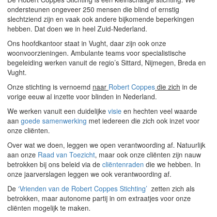
ondersteunen ongeveer 250 mensen die blind of ernstig
slechtziend zijn en vaak ook andere bijkomende beperkingen
hebben. Dat doen we in heel Zuid-Nederland.
Ons hoofdkantoor staat in Vught, daar zijn ook onze
woonvoorzieningen. Ambulante teams voor specialistische
begeleiding werken vanuit de regio’s Sittard, Nijmegen, Breda en
Vught.
Onze stichting is vernoemd
naar
Robert Coppes
die zich
in de
vorige eeuw al inzette voor blinden in Nederland.
We werken vanuit een duidelijke
visie
en hechten veel waarde
aan
goede samenwerking
met iedereen die zich ook inzet voor
onze cliënten.
Over wat we doen, leggen we open verantwoording af. Natuurlijk
aan onze
Raad van Toezicht
, maar ook onze cliënten zijn nauw
betrokken bij ons beleid via de
cliëntenraden
die we hebben. In
onze jaarverslagen leggen we ook verantwoording af.
De
‘Vrienden van de Robert Coppes Stichting’
zetten zich als
betrokken, maar autonome partij in om extraatjes voor onze
cliënten mogelijk te maken.