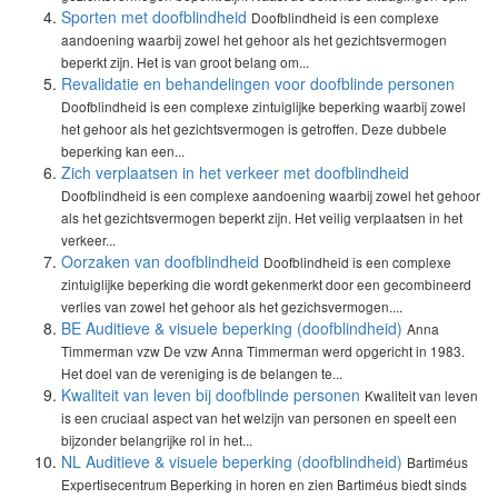
Sporten met doofblindheid
Doofblindheid is een complexe
aandoening waarbij zowel het gehoor als het gezichtsvermogen
beperkt zijn. Het is van groot belang om...
Revalidatie en behandelingen voor doofblinde personen
Doofblindheid is een complexe zintuiglijke beperking waarbij zowel
het gehoor als het gezichtsvermogen is getroffen. Deze dubbele
beperking kan een...
Zich verplaatsen in het verkeer met doofblindheid
Doofblindheid is een complexe aandoening waarbij zowel het gehoor
als het gezichtsvermogen beperkt zijn. Het veilig verplaatsen in het
verkeer...
Oorzaken van doofblindheid
Doofblindheid is een complexe
zintuiglijke beperking die wordt gekenmerkt door een gecombineerd
verlies van zowel het gehoor als het gezichsvermogen....
BE Auditieve & visuele beperking (doofblindheid)
Anna
Timmerman vzw De vzw Anna Timmerman werd opgericht in 1983.
Het doel van de vereniging is de belangen te...
Kwaliteit van leven bij doofblinde personen
Kwaliteit van leven
is een cruciaal aspect van het welzijn van personen en speelt een
bijzonder belangrijke rol in het...
NL Auditieve & visuele beperking (doofblindheid)
Bartiméus
Expertisecentrum Beperking in horen en zien Bartiméus biedt sinds