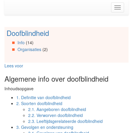
Spring
Toggle
naar
navigati
de
inhoud
(Accesskey
Doofblindheid
Spring
1)
naar
Spring
Info
(14)
Artikels
naar
Organisaties
(2)
Spring
de
naar
primaire
Info
zijbalk
Lees voor
Spring
(Accesskey
naar
2)
Algemene info over doofblindheid
Organisaties
Spring
Inhoudsopgave
naar
Social
1.
Definitie van doofblindheid
media
2.
Soorten doofblindheid
2.1.
Aangeboren doofblindheid
2.2.
Verworven doofblindheid
2.3.
Leeftijdsgerelateerde doofblindheid
3.
Gevolgen en ondersteuning