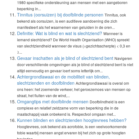
1980 specifieke ondersteuning aan mensen met een aangeboren
beperking in...
Tinnitus (oorsuizen) bij doofblinde personen
Tinnitus, ook
bekend als oorsuizen, is een auditieve aandoening die zich
manifesteert als het waarnemen van geluiden in de oren...
Definitie: Wat is blind en wat is slechtziend?
Wanneer is
iemand slechtziend? De World Health Organisation (WHO) spreekt
van slechtziendheid wanneer de visus (=gezichtsscherpte) < 0,3 en
≥...
Gevaar inschatten als je blind of slechtziend bent
Navigeren
door verschillende omgevingen als je blind of slechtziend bent is niet
altijd eenvoudig en gevaar loert soms letterlijk om...
Achtergrondlawaai en de mobiliteit van blinden,
slechtzienden en doofblinden
Achtergrondlawaai is overal om
ons heen: het zoemende verkeer, het geroezemoes van mensen op
straat, het fluiten van de wind,...
Omgangtips met doofblinde mensen
Doofblindheid is een
complexe en relatief zeldzame vorm van beperking die in de
maatschappij vaak onbekend is. Respectvol omgaan met...
Kunnen blinden en slechtzienden hoogtevrees hebben?
Hoogtevrees, ook bekend als acrofobie, is een veelvoorkomende
fobie waarbij mensen angst ervaren bij het zich op grote hoogten
bevinden....