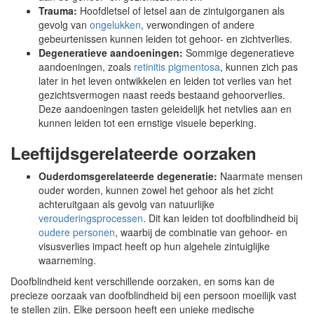
Trauma:
Hoofdletsel of letsel aan de zintuigorganen als
gevolg van
ongelukken
, verwondingen of andere
gebeurtenissen kunnen leiden tot gehoor- en zichtverlies.
Degeneratieve aandoeningen:
Sommige degeneratieve
aandoeningen, zoals
retinitis pigmentosa
, kunnen zich pas
later in het leven ontwikkelen en leiden tot verlies van het
gezichtsvermogen naast reeds bestaand gehoorverlies.
Deze aandoeningen tasten geleidelijk het netvlies aan en
kunnen leiden tot een ernstige visuele beperking.
Leeftijdsgerelateerde oorzaken
Ouderdomsgerelateerde degeneratie:
Naarmate mensen
ouder worden, kunnen zowel het gehoor als het zicht
achteruitgaan als gevolg van natuurlijke
verouderingsprocessen
. Dit kan leiden tot doofblindheid bij
oudere personen
, waarbij de combinatie van gehoor- en
visusverlies impact heeft op hun algehele zintuiglijke
waarneming.
Doofblindheid kent verschillende oorzaken, en soms kan de
precieze oorzaak van doofblindheid bij een persoon moeilijk vast
te stellen zijn. Elke persoon heeft een unieke medische