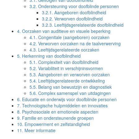
3.1.
Gevolgen van doofblindheid
3.2.
Ondersteuning voor doofblinde personen
3.2.1.
Aangeboren doofblindheid
3.2.2.
Verworven doofblindheid
3.2.3.
Leeftijdsgerelateerde doofblindheid
4.
Oorzaken van auditieve en visuele beperking
4.1.
Congenitale (aangeboren) oorzaken
4.2.
Verworven oorzaken na de taalverwerving
4.3.
Leeftijdsgerelateerde oorzaken
5.
Herkenning van doofblindheid
5.1.
Complexiteit van doofblindheid
5.2.
Variabiliteit in verschijninsvormen
5.3.
Aangeboren en verworven oorzaken
5.4.
Leeftijdsgerelateerde ontwikkeling
5.5.
Belang van bewustzijn en diagnostiek
5.6.
Complex samenspel van uitdagingen
6.
Educatie en onderwijs voor doofblinde personen
7.
Technologische hulpmiddelen en innovaties
8.
Psychosociale en emotionele aspecten
9.
Familie en ondersteunende groepen
10.
Empowerment en zelfstandigheid
11.
Meer informatie