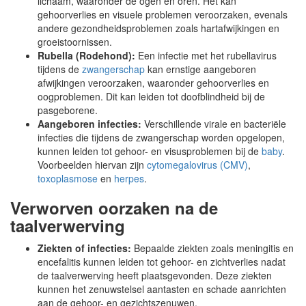
lichaam, waaronder de ogen en oren. Het kan
gehoorverlies en visuele problemen veroorzaken, evenals
andere gezondheidsproblemen zoals hartafwijkingen en
groeistoornissen.
Rubella (Rodehond):
Een infectie met het rubellavirus
tijdens de
zwangerschap
kan ernstige aangeboren
afwijkingen veroorzaken, waaronder gehoorverlies en
oogproblemen. Dit kan leiden tot doofblindheid bij de
pasgeborene.
Aangeboren infecties:
Verschillende virale en bacteriële
infecties die tijdens de zwangerschap worden opgelopen,
kunnen leiden tot gehoor- en visusproblemen bij de
baby
.
Voorbeelden hiervan zijn
cytomegalovirus (CMV)
,
toxoplasmose
en
herpes
.
Verworven oorzaken na de
taalverwerving
Ziekten of infecties:
Bepaalde ziekten zoals meningitis en
encefalitis kunnen leiden tot gehoor- en zichtverlies nadat
de taalverwerving heeft plaatsgevonden. Deze ziekten
kunnen het zenuwstelsel aantasten en schade aanrichten
aan de gehoor- en gezichtszenuwen.