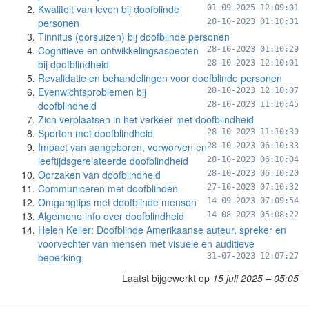
Kwaliteit van leven bij doofblinde
01-09-2025 12:09:01
personen
28-10-2023 01:10:31
Tinnitus (oorsuizen) bij doofblinde personen
Cognitieve en ontwikkelingsaspecten
28-10-2023 01:10:29
bij doofblindheid
28-10-2023 12:10:01
Revalidatie en behandelingen voor doofblinde personen
Evenwichtsproblemen bij
28-10-2023 12:10:07
doofblindheid
28-10-2023 11:10:45
Zich verplaatsen in het verkeer met doofblindheid
Sporten met doofblindheid
28-10-2023 11:10:39
Impact van aangeboren, verworven en
28-10-2023 06:10:33
leeftijdsgerelateerde doofblindheid
28-10-2023 06:10:04
Oorzaken van doofblindheid
28-10-2023 06:10:20
Communiceren met doofblinden
27-10-2023 07:10:32
Omgangtips met doofblinde mensen
14-09-2023 07:09:54
Algemene info over doofblindheid
14-08-2023 05:08:22
Helen Keller: Doofblinde Amerikaanse auteur, spreker en
voorvechter van mensen met visuele en auditieve
beperking
31-07-2023 12:07:27
Laatst bijgewerkt op
15 juli 2025 – 05:05