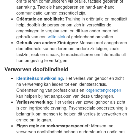
om te leren communiceren via braille, tactiele gebaren of
aanraking. Tactiele handgebaren en hand-aan-hand
communicatie kunnen essentieel zijn.
Oriëntatie en mobiliteit:
Training in oriëntatie en mobiliteit
helpt doofblinde personen om zich in verschillende
omgevingen te verplaatsen, en dit kan onder meer het
gebruik van een
witte stok
of geleidehond omvatten.
Gebruik van andere Zintuigen:
Mensen met aangeboren
doofblindheid kunnen leren om andere zintuigen, zoals
tastzin, reuk en smaak, te maximaliseren om informatie uit
hun omgeving te verkrijgen.
Verworven doofblindheid
Identiteitsontwikkeling
:
Het verlies van gehoor en zicht
na verwerving kan leiden tot een identiteitscrisis.
Ondersteuning van professionals en
lotgenotengroepen
kan helpen bij het aanpakken van deze uitdagingen.
Verliesverwerking:
Het verlies van zowel gehoor als zicht
is een ingrijpende ervaring. Psychosociale ondersteuning is
belangrijk om mensen te helpen dit verlies te verwerken en
ermee om te gaan.
Eigen regie en toekomstperspectief:
Mensen met
verworven doofblindheid hebben ondersteuning nodig om